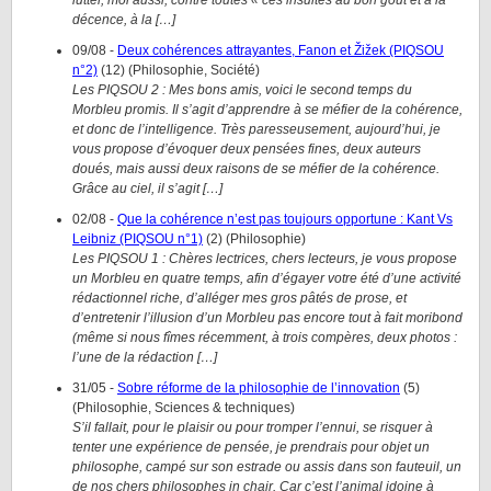
lutter, moi aussi, contre toutes « ces insultes au bon goût et à la
décence, à la […]
09/08
-
Deux cohérences attrayantes, Fanon et Žižek (PIQSOU
n°2)
(
12
)
(
Philosophie, Société
)
Les PIQSOU 2 : Mes bons amis, voici le second temps du
Morbleu promis. Il s’agit d’apprendre à se méfier de la cohérence,
et donc de l’intelligence. Très paresseusement, aujourd’hui, je
vous propose d’évoquer deux pensées fines, deux auteurs
doués, mais aussi deux raisons de se méfier de la cohérence.
Grâce au ciel, il s’agit […]
02/08
-
Que la cohérence n’est pas toujours opportune : Kant Vs
Leibniz (PIQSOU n°1)
(
2
)
(
Philosophie
)
Les PIQSOU 1 : Chères lectrices, chers lecteurs, je vous propose
un Morbleu en quatre temps, afin d’égayer votre été d’une activité
rédactionnel riche, d’alléger mes gros pâtés de prose, et
d’entretenir l’illusion d’un Morbleu pas encore tout à fait moribond
(même si nous fîmes récemment, à trois compères, deux photos :
l’une de la rédaction […]
31/05
-
Sobre réforme de la philosophie de l’innovation
(
5
)
(
Philosophie, Sciences & techniques
)
S’il fallait, pour le plaisir ou pour tromper l’ennui, se risquer à
tenter une expérience de pensée, je prendrais pour objet un
philosophe, campé sur son estrade ou assis dans son fauteuil, un
de nos chers philosophes in chair. Car c’est l’animal idoine à