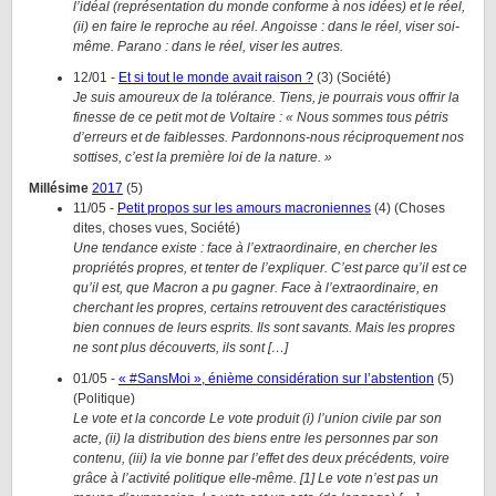
l’idéal (représentation du monde conforme à nos idées) et le réel,
(ii) en faire le reproche au réel. Angoisse : dans le réel, viser soi-
même. Parano : dans le réel, viser les autres.
12/01
-
Et si tout le monde avait raison ?
(
3
)
(
Société
)
Je suis amoureux de la tolérance. Tiens, je pourrais vous offrir la
finesse de ce petit mot de Voltaire : « Nous sommes tous pétris
d’erreurs et de faiblesses. Pardonnons-nous réciproquement nos
sottises, c’est la première loi de la nature. »
Millésime
2017
(
5
)
11/05
-
Petit propos sur les amours macroniennes
(
4
)
(
Choses
dites, choses vues, Société
)
Une tendance existe : face à l’extraordinaire, en chercher les
propriétés propres, et tenter de l’expliquer. C’est parce qu’il est ce
qu’il est, que Macron a pu gagner. Face à l’extraordinaire, en
cherchant les propres, certains retrouvent des caractéristiques
bien connues de leurs esprits. Ils sont savants. Mais les propres
ne sont plus découverts, ils sont […]
01/05
-
« #SansMoi », énième considération sur l’abstention
(
5
)
(
Politique
)
Le vote et la concorde Le vote produit (i) l’union civile par son
acte, (ii) la distribution des biens entre les personnes par son
contenu, (iii) la vie bonne par l’effet des deux précédents, voire
grâce à l’activité politique elle-même. [1] Le vote n’est pas un