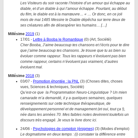
Les Visiteurs du soir raconte l’histoire d’un amour qui échappe au
diable, et d’un diable à qui l’amour échappe. Pourtant, au début
du film, le diable est à la manœuvre… « … Or donc, en ce joli
mois de mai 1485 Messire le Diable dépêcha sur terre deux de
ses créatures afin de désespérer les humains… […]
Millésime
2019
(
1
)
17/01
-
Lettre à Booba le Romantique
(
0
)
(
Art, Société
)
Cher Booba, J’aime beaucoup tes chansons et t’écris pour te dire
que j’aime beaucoup tes chansons. Je trouve que tu as bien su
évoluer comme rappeur. Tous les rappeurs n’évoluent pas bien
comme rappeur, certains n’évoluent pas vraiment, d’autres
évoluent mal.
Millésime
2018
(
3
)
03/07
-
Promotion éhontée : la PNL
(
3
)
(
Choses dites, choses
vues, Sciences & techniques, Société
)
Qu’est-ce que la Programmation Neuro-Linguistique ? Un mien
camarade m’a demandé, il y a quelques semaines, quelques
renseignements sur cette technique thérapeutique, de
développement personnel et de management (et oui, tout ça !),
née dans les années 70. Mes faibles notes devinrent toutefois un
discours très engagé. Je vous le livre donc ici.
24/06
-
Psychologies de comptoir (énigmes)
(
3
)
(
Modes d'emploi
)
Le dogmatisme en deux temps : (i) constater la différence entre