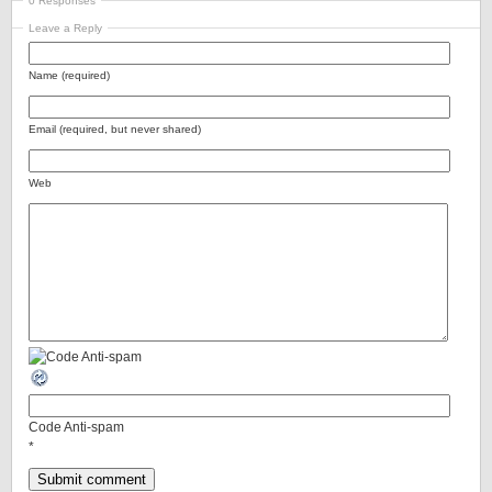
0 Responses
Leave a Reply
Name (required)
Email (required, but never shared)
Web
Code Anti-spam
*