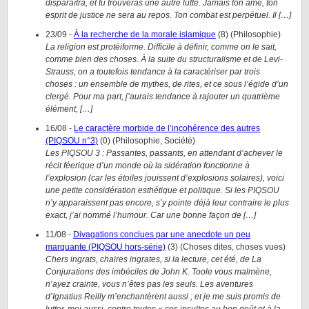
disparaîtra, et tu trouveras une autre lutte. Jamais ton âme, ton
esprit de justice ne sera au repos. Ton combat est perpétuel. Il […]
23/09
-
À la recherche de la morale islamique
(
8
)
(
Philosophie
)
La religion est protéiforme. Difficile à définir, comme on le sait,
comme bien des choses. À la suite du structuralisme et de Levi-
Strauss, on a toutefois tendance à la caractériser par trois
choses : un ensemble de mythes, de rites, et ce sous l’égide d’un
clergé. Pour ma part, j’aurais tendance à rajouter un quatrième
élément, […]
16/08
-
Le caractère morbide de l’incohérence des autres
(PIQSOU n°3)
(
0
)
(
Philosophie, Société
)
Les PIQSOU 3 : Passantes, passants, en attendant d’achever le
récit féerique d’un monde où la sidération fonctionne à
l’explosion (car les étoiles jouissent d’explosions solaires), voici
une petite considération esthétique et politique. Si les PIQSOU
n’y apparaissent pas encore, s’y pointe déjà leur contraire le plus
exact, j’ai nommé l’humour. Car une bonne façon de […]
11/08
-
Divagations conclues par une anecdote un peu
marquante (PIQSOU hors-série)
(
3
)
(
Choses dites, choses vues
)
Chers ingrats, chaires ingrates, si la lecture, cet été, de La
Conjurations des imbéciles de John K. Toole vous malmène,
n’ayez crainte, vous n’êtes pas les seuls. Les aventures
d’Ignatius Reilly m’enchantèrent aussi ; et je me suis promis de