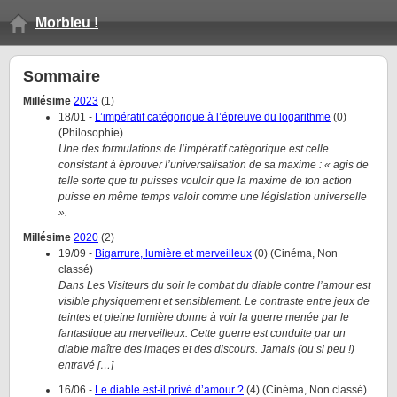
Morbleu !
Sommaire
Millésime
2023
(
1
)
18/01
-
L’impératif catégorique à l’épreuve du logarithme
(
0
)
(
Philosophie
)
Une des formulations de l’impératif catégorique est celle
consistant à éprouver l’universalisation de sa maxime : « agis de
telle sorte que tu puisses vouloir que la maxime de ton action
puisse en même temps valoir comme une législation universelle
».
Millésime
2020
(
2
)
19/09
-
Bigarrure, lumière et merveilleux
(
0
)
(
Cinéma, Non
classé
)
Dans Les Visiteurs du soir le combat du diable contre l’amour est
visible physiquement et sensiblement. Le contraste entre jeux de
teintes et pleine lumière donne à voir la guerre menée par le
fantastique au merveilleux. Cette guerre est conduite par un
diable maître des images et des discours. Jamais (ou si peu !)
entravé […]
16/06
-
Le diable est-il privé d’amour ?
(
4
)
(
Cinéma, Non classé
)