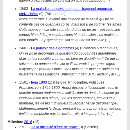
moyen d’expression. Le vote est un acte (de langage) […]
18/03
-
La maladie des psychologues – fragment gnouroso-
nietzschéen
(
9
)
(
Philosophie
)
Notre modernité a inventé une science de la santé qui ne se
contente pas de guérir les corps, mais aussi de soigner les âmes.
Cette science – car elle se prétend plus qu’un art – possède son
corpus bien défini, ses théoriciens bien identifiés, ses praticiens
bien formés. La psychologie sait ce qui ne va pas, elle […]
24/01
-
Le pouvoir des algorithmes
(
4
)
(
Sciences & techniques
)
On se pose désormais la question du pouvoir des algorithmes.
Mais qu’est capable vraiment de faire un algorithme ? Ce qui va
suivre est la pensée prise sur le fil, un work in progress digne –
n’ayons pas peur des mots – des plus hauts instants spéculatifs
husserliens des Logische Untersuchungen. À toi, lecteur, j’ai […]
15/01
-
Iena 1803
(
1
)
(
Histoire, Philosophie, Politique
)
Francfort, vers 1799-1800, Hegel découvre l’économie : seul le
marché permet réellement la satisfaction du désir de chacun (et
l’individuation des désirs). Via les marchandises, les lois et la
monnaie, les désirs individuels collaborent et se détruisent peu.
Malheureusement le Droit, reposant sur une propriété privée non
limitée, n’empêche pas les exclus ; pis, il les paupérise. […]
Millésime
2016
(
13
)
27/11
-
De la difficulté d’être de droite
(
9
)
(
Société
)