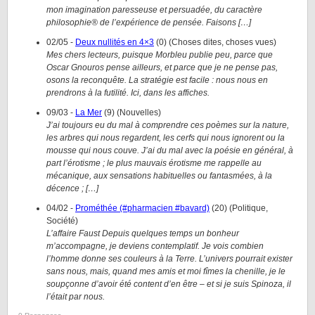
mon imagination paresseuse et persuadée, du caractère
philosophie® de l’expérience de pensée. Faisons […]
02/05
-
Deux nullités en 4×3
(
0
)
(
Choses dites, choses vues
)
Mes chers lecteurs, puisque Morbleu publie peu, parce que
Oscar Gnouros pense ailleurs, et parce que je ne pense pas,
osons la reconquête. La stratégie est facile : nous nous en
prendrons à la futilité. Ici, dans les affiches.
09/03
-
La Mer
(
9
)
(
Nouvelles
)
J’ai toujours eu du mal à comprendre ces poèmes sur la nature,
les arbres qui nous regardent, les cerfs qui nous ignorent ou la
mousse qui nous couve. J’ai du mal avec la poésie en général, à
part l’érotisme ; le plus mauvais érotisme me rappelle au
mécanique, aux sensations habituelles ou fantasmées, à la
décence ; […]
04/02
-
Prométhée (#pharmacien #bavard)
(
20
)
(
Politique,
Société
)
L’affaire Faust Depuis quelques temps un bonheur
m’accompagne, je deviens contemplatif. Je vois combien
l’homme donne ses couleurs à la Terre. L’univers pourrait exister
sans nous, mais, quand mes amis et moi fîmes la chenille, je le
soupçonne d’avoir été content d’en être – et si je suis Spinoza, il
l’était par nous.