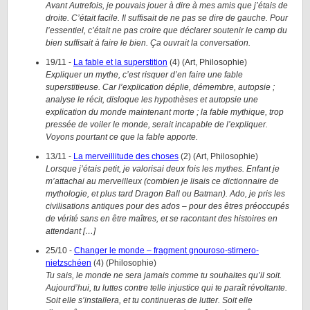
Avant Autrefois, je pouvais jouer à dire à mes amis que j’étais de
droite. C’était facile. Il suffisait de ne pas se dire de gauche. Pour
l’essentiel, c’était ne pas croire que déclarer soutenir le camp du
bien suffisait à faire le bien. Ça ouvrait la conversation.
19/11
-
La fable et la superstition
(
4
)
(
Art, Philosophie
)
Expliquer un mythe, c’est risquer d’en faire une fable
superstitieuse. Car l’explication déplie, démembre, autopsie ;
analyse le récit, disloque les hypothèses et autopsie une
explication du monde maintenant morte ; la fable mythique, trop
pressée de voiler le monde, serait incapable de l’expliquer.
Voyons pourtant ce que la fable apporte.
13/11
-
La merveillitude des choses
(
2
)
(
Art, Philosophie
)
Lorsque j’étais petit, je valorisai deux fois les mythes. Enfant je
m’attachai au merveilleux (combien je lisais ce dictionnaire de
mythologie, et plus tard Dragon Ball ou Batman). Ado, je pris les
civilisations antiques pour des ados – pour des êtres préoccupés
de vérité sans en être maîtres, et se racontant des histoires en
attendant […]
25/10
-
Changer le monde – fragment gnouroso-stirnero-
nietzschéen
(
4
)
(
Philosophie
)
Tu sais, le monde ne sera jamais comme tu souhaites qu’il soit.
Aujourd’hui, tu luttes contre telle injustice qui te paraît révoltante.
Soit elle s’installera, et tu continueras de lutter. Soit elle