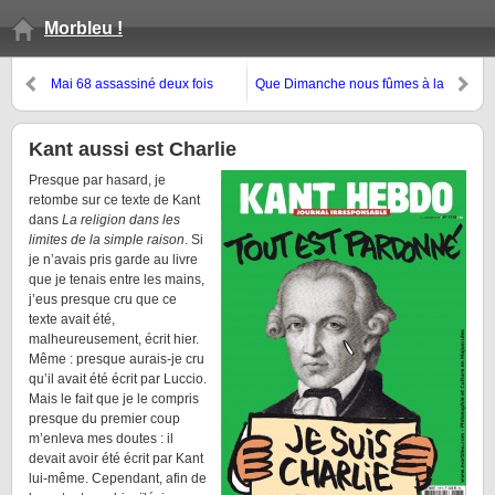
Morbleu !
Mai 68 assassiné deux fois
Que Dimanche nous fûmes à la
hauteur
Kant aussi est Charlie
Presque par hasard, je
retombe sur ce texte de Kant
dans
La religion dans les
limites de la simple raison
. Si
je n’avais pris garde au livre
que je tenais entre les mains,
j’eus presque cru que ce
texte avait été,
malheureusement, écrit hier.
Même : presque aurais-je cru
qu’il avait été écrit par Luccio.
Mais le fait que je le compris
presque du premier coup
m’enleva mes doutes : il
devait avoir été écrit par Kant
lui-même. Cependant, afin de