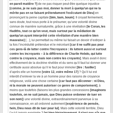
en pareil matière ?]
de ne pas risquer peut-être quelque injustice
[comme, je ne sais pas moi, donner la mort à quelqu’un qui ne la
mérite pas en se faisant prétendument l’exécutant de Dieu]
en
prononçant la peine capitale
[bim, bam, boum]
. Il croyait fermement,
sans doute, tout nous porte à le présumer, qu’une volonté divine
connue de manière surnaturelle, grâce à une révélation
[le Coran, les
Hadiths, tout ce qu’on veut, mais surtout par la médiation de
quelqu’un ayant interprété cette révélation d’une manière bien
mauvaise]
[…], lui permettait ou même lui faisait un devoir d’extirper à
la fois l’incrédulité prétendue et le mécréant
[car il ne suffit pas pour
ces gens-là de lutter contre l’incroyance : ils luttent aussi et surtout
contre les incroyants – à la différence de Charlie Hebdo, qui lutte
contre la croyance, mais non contre les croyants]
. Mais avait-il donc
effectivement de la doctrine révélée et du sens qu’il faut lui donner une
certitude aussi absolue qu’il le faut pour immoler
[lire : fusiller]
d’après elle un homme
[voire 12, voire même 17]
? Qu’il lui est
interdit d’enlever la vie à un homme pour des raisons de croyance
religieuse, voilà une chose certaine
[car faut pas déconner : ni Dieu,
ni la morale ne peuvent autoriser ce genre de comportement]
, à
moins que toutefois (faisons les plus grandes concessions
[imaginons
toutefois, on ne sait jamais, que Dieu puisse ordonner de tuer en
son nom]
) une volonté divine, extraordinairement parvenue à sa
connaissance, en ait ordonné autrement
[expérience de pensée,
hein, Dieu nous dit de tuer pour lui]
. Mais cette volonté terrible, Dieu
l’a-t-il jamais exprimée ?
[et bien historiquement, il n’est pas sûr que