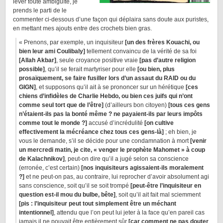
lever toute ambiguïté, je
prends le parti de le
commenter ci-dessous d’une façon qui déplaira sans doute aux puristes,
en mettant mes ajouts entre des crochets bien gras.
« Prenons, par exemple, un inquisiteur
[un des frères Kouachi, ou
bien leur ami Coulibaly]
tellement convaincu de la vérité de sa foi
[Allah Akbar]
, seule croyance positive vraie
[pas d’autre religion
possible]
, qu’il se ferait martyriser pour elle
[ou bien, plus
prosaïquement, se faire fusiller lors d’un assaut du RAID ou du
GIGN]
, et supposons qu’il ait à se prononcer sur un hérétique
[ces
chiens d’infidèles de Charlie Hebdo, ou bien ces juifs qui n’ont
comme seul tort que de l’être]
(d’ailleurs bon citoyen)
[tous ces gens
n’étaient-ils pas la bonté même ? ne payaient-ils par leurs impôts
comme tout le monde ?]
accusé d’incrédulité
[on cultive
effectivement la mécréance chez tous ces gens-là]
; eh bien, je
vous le demande, s’il se décide pour une condamnation à mort
[venir
un mercredi matin, je cite, « venger le prophète Mahomet » à coup
de Kalachnikov]
, peut-on dire qu’il a jugé selon sa conscience
(erronée, c’est certain)
[nos inquisiteurs agissaient-ils moralement
?]
et ne peut-on pas, au contraire, lui reprocher d’avoir absolument agi
sans conscience, soit qu’il se soit trompé
[peut-être l’inquisiteur en
question est-il mou du bulbe, bête]
, soit qu’il ait fait mal sciemment
[pis : l’inquisiteur peut tout simplement être un méchant
intentionnel]
, attendu que l’on peut lui jeter à la face qu’en pareil cas
jamais il ne pouvait être entièrement sûr
[car comment ne pas douter