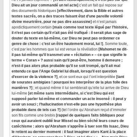
Dieu ait un jour commandé un tel acte]
c’est un fait qui repose sur
des documents historiques
[effectivement, dans la Bible et autres
textes sacrés, on a des traces faisant état d’une pareille volonté
divine meurtrière, pour ne pas dire assassine]
et n’est jamais
apodictiquement certain
[mais comme tout texte légué par l’histoire,
il n’est pas certain qu’il n’ait pas été trafiqué : il serait plus sage de
douter du texte en lui-même, car Dieu ne peut pas ordonner ce
genre de chose : c’est un être hautement moral, lui !]
. Somme toute,
c’est par les hommes que lui est venue la révélation
[Mahomet ne dit-
il pas lui-même qu’il transmet une « récitation » – ce que signifie le
terme « Coran » ? aussi sain qu’il peut-être, homme il demeure ;
n’est-il pas alors plus probable qu’il se soit trompé, qu’il ait mal
entendu ce que l’Ange Gabriel lui disait, lorsqu’il est question
d’exercer de la violence ?]
, et ce sont eux qui l’ont interprétée
[tant
de sourates ambigües ! pourquoi les interpréter de la plus folle des
manières ?]
; et quand même il lui semblerait qu’elle lui arrive de Dieu
lui-même
[et même sans intermédiaire, si c’est Dieu qui est
supposé parler lui-même et commander un acte insensé : il peut y
avoir un souci ; l’hallucination n’est-elle pas une hypothèse plus
probable dans de tels cas ?]
(tel l’ordre qu’Abraham reçut d’immoler
son fils comme une brebis
[rappel de quelques faits bibliques pour
ceux qui auraient oublié leur Missel ou bien séché leurs cours de
catéchisme : alors qu’Abraham s’apprête à tuer son fils Isaac, Dieu
le retient au dernier moment : il faut imaginer alors Kant à la place