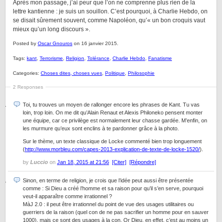
Après mon passage, j’ai peur que l’on ne comprenne plus rien de la
lettre kantienne : je suis un souillon. C’est pourquoi, à Charlie Hebdo, on
se disait sûrement souvent, comme Napoléon, qu’« un bon croquis vaut
mieux qu’un long discours ».
Posted by
Oscar Gnouros
on 16 janvier 2015.
Tags:
kant
,
Terrorisme
,
Religion
,
Tolérance
,
Charlie Hebdo
,
Fanatisme
Categories:
Choses dites, choses vues
,
Politique
,
Philosophie
2 Responses
Toi, tu trouves un moyen de rallonger encore les phrases de Kant. Tu vas
loin, trop loin. On me dit qu’Alain Renaut et Alexis Philoneko pensent monter
une équipe, car ce privilège est normalement leur chasse gardée. M’enfin, on
les murmure qu’eux sont enclins à te pardonner grâce à la photo.
Sur le thème, un texte classique de Locke commenté bien trop longuement
(
http://www.morbleu.com/capes-2013-explication-de-texte-de-locke-1520/
).
by
Luccio
on
Jan 18, 2015 at 21:56
[Citer]
[Répondre]
Sinon, en terme de religion, je crois que l’idée peut aussi être présentée
comme : Si Dieu a créé l’homme et sa raison pour qu’il s’en serve, pourquoi
veut-il apparaître comme irrationnel ?
MàJ 2.0 : il peut être irrationnel du point de vue des usages utilitaires ou
guerriers de la raison (quel con de ne pas sacrifier un homme pour en sauver
1000), mais ce sont des usages à la con. Or Dieu, en effet, c’est au moins un