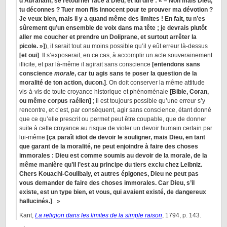
d’Abraham, se retourner face à Dieu, et lui dire : « – Non mais Dieu,
tu déconnes ? Tuer mon fils innocent pour te prouver ma dévotion ?
Je veux bien, mais il y a quand même des limites ! En fait, tu n’es
sûrement qu’un ensemble de voix dans ma tête ; je devrais plutôt
aller me coucher et prendre un Doliprane, et surtout arrêter la
picole. »]
), il serait tout au moins possible qu’il y eût erreur là-dessus
[et oui]
. Il s’exposerait, en ce cas, à accomplir un acte souverainement
illicite, et par là-même il agirait sans conscience
[entendons sans
conscience
morale
, car tu agis sans te poser la question de la
moralité de ton action, ducon.]
. On doit conserver la même attitude
vis-à-vis de toute croyance historique et phénoménale
[Bible, Coran,
ou même corpus raélien]
; il est toujours possible qu’une erreur s’y
rencontre, et c’est, par conséquent, agir sans conscience, étant donné
que ce qu’elle prescrit ou permet peut être coupable, que de donner
suite à cette croyance au risque de violer un devoir humain certain par
lui-même
[ça paraît idiot de devoir le souligner, mais Dieu, en tant
que garant de la moralité, ne peut enjoindre à faire des choses
immorales : Dieu est comme soumis au devoir de la morale, de la
même manière qu’il l’est au principe du tiers exclu chez Leibniz.
Chers Kouachi-Coulibaly, et autres épigones, Dieu ne peut pas
vous demander de faire des choses immorales. Car Dieu, s’il
existe, est un type bien, et vous, qui avaient existé, de dangereux
hallucinés.]
. »
Kant,
La religion dans les limites de la simple raison
, 1794, p. 143.