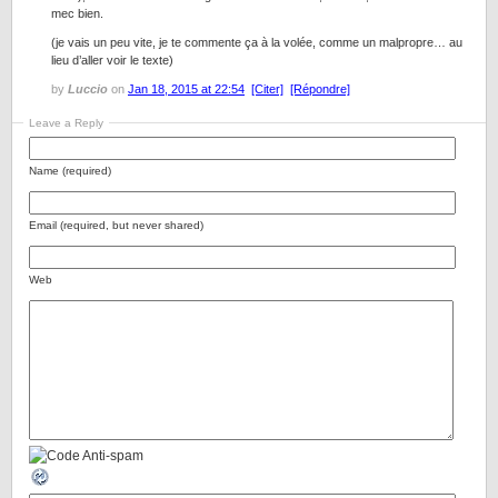
mec bien.
(je vais un peu vite, je te commente ça à la volée, comme un malpropre… au
lieu d’aller voir le texte)
by
Luccio
on
Jan 18, 2015 at 22:54
[Citer]
[Répondre]
Leave a Reply
Name (required)
Email (required, but never shared)
Web