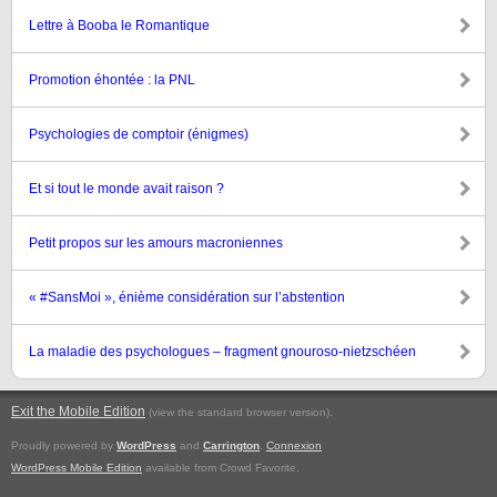
Lettre à Booba le Romantique
Promotion éhontée : la PNL
Psychologies de comptoir (énigmes)
Et si tout le monde avait raison ?
Petit propos sur les amours macroniennes
« #SansMoi », énième considération sur l’abstention
La maladie des psychologues – fragment gnouroso-nietzschéen
Exit the Mobile Edition
.
(view the standard browser version)
Proudly powered by
WordPress
and
Carrington
.
Connexion
WordPress Mobile Edition
available from Crowd Favorite.