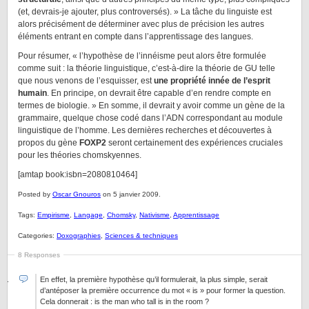
(et, devrais-je ajouter, plus controversés). » La tâche du linguiste est
alors précisément de déterminer avec plus de précision les autres
éléments entrant en compte dans l’apprentissage des langues.
Pour résumer, « l’hypothèse de l’innéisme peut alors être formulée
comme suit : la théorie linguistique, c’est-à-dire la théorie de GU telle
que nous venons de l’esquisser, est
une propriété innée de l’esprit
humain
. En principe, on devrait être capable d’en rendre compte en
termes de biologie. » En somme, il devrait y avoir comme un gène de la
grammaire, quelque chose codé dans l’ADN correspondant au module
linguistique de l’homme. Les dernières recherches et découvertes à
propos du gène
FOXP2
seront certainement des expériences cruciales
pour les théories chomskyennes.
[amtap book:isbn=2080810464]
Posted by
Oscar Gnouros
on 5 janvier 2009.
Tags:
Empirisme
,
Langage
,
Chomsky
,
Nativisme
,
Apprentissage
Categories:
Doxographies
,
Sciences & techniques
8 Responses
En effet, la première hypothèse qu’il formulerait, la plus simple, serait
d’antéposer la première occurrence du mot « is » pour former la question.
Cela donnerait : is the man who tall is in the room ?