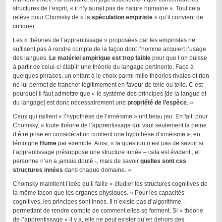
structures de l’esprit, « il n’y aurait pas de nature humaine ». Tout cela
relève pour Chomsky de « la
spéculation empiriste
» qu’il convient de
critiquer.
Les « théories de l’apprentissage » proposées par les empiristes ne
suffisent pas à rendre compte de la façon dont l’homme acquiert l’usage
des langues.
Le matériel empirique est trop faible
pour que l’on puisse
à partir de celui-ci établir une théorie du langage pertinente. Face à
quelques phrases, un enfant à le choix parmi mille théories rivales et rien
ne lui permet de trancher légitimement en faveur de telle ou telle. C’est
pourquoi il faut admettre que « le système des principes [de la langue et
du langage] est donc nécessairement une
propriété de l’espèce
. »
Ceux qui raillent « l’hypothèse de l’innéisme » ont beau jeu. En fait, pour
Chomsky, « toute théorie de l’apprentissage qui vaut seulement la peine
d’être prise en considération contient une hypothèse d’innéisme », en
témoigne
Hume
par exemple. Ainsi, « la question n’est pas de savoir si
l’apprentissage présuppose une structure innée – cela est évident ; et
personne n’en a jamais douté -, mais de savoir
quelles sont ces
structures innées
dans chaque domaine. »
Chomsky maintient l’idée qu’il faille « étudier les structures cognitives de
la même façon que les organes physiques. » Pour les capacités
cognitives, les principes sont innés. Il n’existe pas d’algorithme
permettant de rendre compte de comment elles se forment. Si « théorie
de l’apprentissage » il y a, elle ne peut exister qu’en dehors des