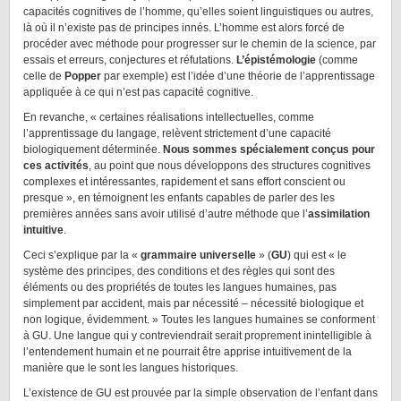
capacités cognitives de l’homme, qu’elles soient linguistiques ou autres,
là où il n’existe pas de principes innés. L’homme est alors forcé de
procéder avec méthode pour progresser sur le chemin de la science, par
essais et erreurs, conjectures et réfutations.
L’épistémologie
(comme
celle de
Popper
par exemple) est l’idée d’une théorie de l’apprentissage
appliquée à ce qui n’est pas capacité cognitive.
En revanche, « certaines réalisations intellectuelles, comme
l’apprentissage du langage, relèvent strictement d’une capacité
biologiquement déterminée.
Nous sommes spécialement conçus pour
ces activités
, au point que nous développons des structures cognitives
complexes et intéressantes, rapidement et sans effort conscient ou
presque », en témoignent les enfants capables de parler des les
premières années sans avoir utilisé d’autre méthode que l’
assimilation
intuitive
.
Ceci s’explique par la «
grammaire universelle
» (
GU
) qui est « le
système des principes, des conditions et des règles qui sont des
éléments ou des propriétés de toutes les langues humaines, pas
simplement par accident, mais par nécessité – nécessité biologique et
non logique, évidemment. » Toutes les langues humaines se conforment
à GU. Une langue qui y contreviendrait serait proprement inintelligible à
l’entendement humain et ne pourrait être apprise intuitivement de la
manière que le sont les langues historiques.
L’existence de GU est prouvée par la simple observation de l’enfant dans