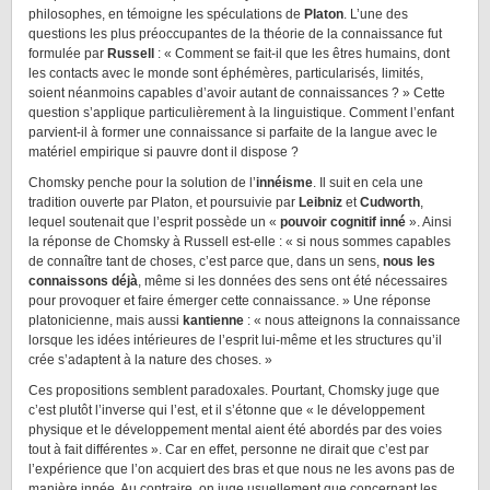
philosophes, en témoigne les spéculations de
Platon
. L’une des
questions les plus préoccupantes de la théorie de la connaissance fut
formulée par
Russell
: « Comment se fait-il que les êtres humains, dont
les contacts avec le monde sont éphémères, particularisés, limités,
soient néanmoins capables d’avoir autant de connaissances ? » Cette
question s’applique particulièrement à la linguistique. Comment l’enfant
parvient-il à former une connaissance si parfaite de la langue avec le
matériel empirique si pauvre dont il dispose ?
Chomsky penche pour la solution de l’
innéisme
. Il suit en cela une
tradition ouverte par Platon, et poursuivie par
Leibniz
et
Cudworth
,
lequel soutenait que l’esprit possède un «
pouvoir cognitif inné
». Ainsi
la réponse de Chomsky à Russell est-elle : « si nous sommes capables
de connaître tant de choses, c’est parce que, dans un sens,
nous les
connaissons déjà
, même si les données des sens ont été nécessaires
pour provoquer et faire émerger cette connaissance. » Une réponse
platonicienne, mais aussi
kantienne
: « nous atteignons la connaissance
lorsque les idées intérieures de l’esprit lui-même et les structures qu’il
crée s’adaptent à la nature des choses. »
Ces propositions semblent paradoxales. Pourtant, Chomsky juge que
c’est plutôt l’inverse qui l’est, et il s’étonne que « le développement
physique et le développement mental aient été abordés par des voies
tout à fait différentes ». Car en effet, personne ne dirait que c’est par
l’expérience que l’on acquiert des bras et que nous ne les avons pas de
manière innée. Au contraire, on juge usuellement que concernant les