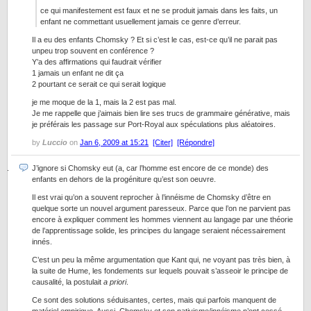
ce qui manifestement est faux et ne se produit jamais dans les faits, un
enfant ne commettant usuellement jamais ce genre d’erreur.
Il a eu des enfants Chomsky ? Et si c’est le cas, est-ce qu’il ne parait pas
unpeu trop souvent en conférence ?
Y’a des affirmations qui faudrait vérifier
1 jamais un enfant ne dit ça
2 pourtant ce serait ce qui serait logique
je me moque de la 1, mais la 2 est pas mal.
Je me rappelle que j’aimais bien lire ses trucs de grammaire générative, mais
je préférais les passage sur Port-Royal aux spéculations plus aléatoires.
by
Luccio
on
Jan 6, 2009 at 15:21
[Citer]
[Répondre]
J’ignore si Chomsky eut (a, car l’homme est encore de ce monde) des
enfants en dehors de la progéniture qu’est son oeuvre.
Il est vrai qu’on a souvent reprocher à l’innéisme de Chomsky d’être en
quelque sorte un nouvel argument paresseux. Parce que l’on ne parvient pas
encore à expliquer comment les hommes viennent au langage par une théorie
de l’apprentissage solide, les principes du langage seraient nécessairement
innés.
C’est un peu la même argumentation que Kant qui, ne voyant pas très bien, à
la suite de Hume, les fondements sur lequels pouvait s’asseoir le principe de
causalité, la postulait
a priori
.
Ce sont des solutions séduisantes, certes, mais qui parfois manquent de