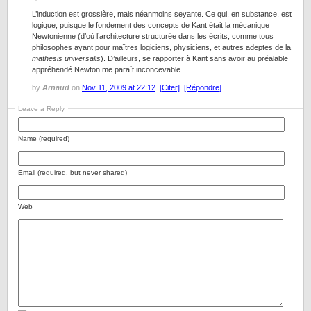
L’induction est grossière, mais néanmoins seyante. Ce qui, en substance, est
logique, puisque le fondement des concepts de Kant était la mécanique
Newtonienne (d’où l’architecture structurée dans les écrits, comme tous
philosophes ayant pour maîtres logiciens, physiciens, et autres adeptes de la
mathesis universalis
). D’ailleurs, se rapporter à Kant sans avoir au préalable
appréhendé Newton me paraît inconcevable.
by
Arnaud
on
Nov 11, 2009 at 22:12
[Citer]
[Répondre]
Leave a Reply
Name (required)
Email (required, but never shared)
Web