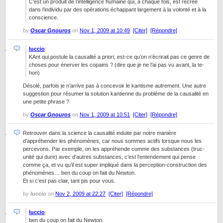
C’est un produit de l’intelligence humaine qui, à chaque fois, est recréé
dans l’individu par des opérations échappant largement à la volonté et à la
conscience.
by
Oscar Gnouros
on
Nov 1, 2009 at 10:49
[Citer]
[Répondre]
luccio
:
KAnt qui postule la causalité a priori, est-ce qu’on n’écrirait pas ce genre de
choses pour énerver les copains ? (dire que je ne l’ai pas vu avant, la te-
hon)
Désolé, parfois je n’arrive pas à concevoir le kantisme autrement. Une autre
suggestion pour résumer la solution kantienne du problème de la causalité en
une petite phrase ?
by
Oscar Gnouros
on
Nov 1, 2009 at 10:51
[Citer]
[Répondre]
Retrouver dans la science la causalité induite par notre manière
d’appréhender les phénomènes, car nous sommes actifs lorsque nous les
percevons. Par exemple, on les appréhende comme des substances (truc-
unité qui dure) avec d’autres substances, c’est l’entendement qui pense
comme ça, et vu qu’il est super impliqué dans la perception-construction des
phénomènes… ben du coup on fait du Newton.
Et si c’est pas clair, tant pis pour vous.
by
luccio
on
Nov 2, 2009 at 22:27
[Citer]
[Répondre]
luccio
:
ben du coup on fait du Newton.