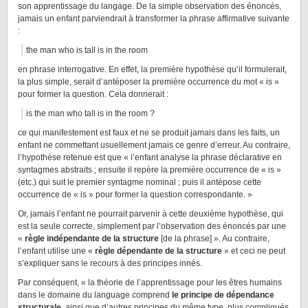
son apprentissage du langage. De la simple observation des énoncés,
jamais un enfant parviendrait à transformer la phrase affirmative suivante
:
the man who is tall is in the room
en phrase interrogative. En effet, la première hypothèse qu’il formulerait,
la plus simple, serait d’antéposer la première occurrence du mot « is »
pour former la question. Cela donnerait :
is the man who tall is in the room ?
ce qui manifestement est faux et ne se produit jamais dans les faits, un
enfant ne commettant usuellement jamais ce genre d’erreur. Au contraire,
l’hypothèse retenue est que « l’enfant analyse la phrase déclarative en
syntagmes abstraits ; ensuite il repère la première occurrence de « is »
(etc.) qui suit le premier syntagme nominal ; puis il antépose cette
occurrence de « is » pour former la question correspondante. »
Or, jamais l’enfant ne pourrait parvenir à cette deuxième hypothèse, qui
est la seule correcte, simplement par l’observation des énoncés par une
«
règle indépendante de la structure
[de la phrase] ». Au contraire,
l’enfant utilise une «
règle dépendante de la structure
» et ceci ne peut
s’expliquer sans le recours à des principes innés.
Par conséquent, « la théorie de l’apprentissage pour les êtres humains
dans le domaine du language comprend
le principe de dépendance
structurale
, ainsi que d’autres principes du même type, plus compliqués