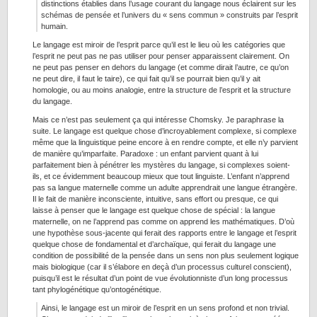
distinctions établies dans l’usage courant du langage nous éclairent sur les
schémas de pensée et l’univers du « sens commun » construits par l’esprit
humain.
Le langage est miroir de l’esprit parce qu’il est le lieu où les catégories que
l’esprit ne peut pas ne pas utiliser pour penser apparaissent clairement. On
ne peut pas penser en dehors du langage (et comme dirait l’autre, ce qu’on
ne peut dire, il faut le taire), ce qui fait qu’il se pourrait bien qu’il y ait
homologie, ou au moins analogie, entre la structure de l’esprit et la structure
du langage.
Mais ce n’est pas seulement ça qui intéresse Chomsky. Je paraphrase la
suite. Le langage est quelque chose d’incroyablement complexe, si complexe
même que la linguistique peine encore à en rendre compte, et elle n’y parvient
de manière qu’imparfaite. Paradoxe : un enfant parvient quant à lui
parfaitement bien à pénétrer les mystères du langage, si complexes soient-
ils, et ce évidemment beaucoup mieux que tout linguiste. L’enfant n’apprend
pas sa langue maternelle comme un adulte apprendrait une langue étrangère.
Il le fait de manière inconsciente, intuitive, sans effort ou presque, ce qui
laisse à penser que le langage est quelque chose de spécial : la langue
maternelle, on ne l’apprend pas comme on apprend les mathématiques. D’où
une hypothèse sous-jacente qui ferait des rapports entre le langage et l’esprit
quelque chose de fondamental et d’archaïque, qui ferait du langage une
condition de possibilité de la pensée dans un sens non plus seulement logique
mais biologique (car il s’élabore en deçà d’un processus culturel conscient),
puisqu’il est le résultat d’un point de vue évolutionniste d’un long processus
tant phylogénétique qu’ontogénétique.
Ainsi, le langage est un miroir de l’esprit en un sens profond et non trivial.