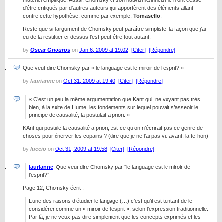
matériel empirique. Aussi, Chomsky et son nativisme/innéisme n’ont cessé
d’être critiqués par d’autres auteurs qui apportèrent des éléments allant
contre cette hypothèse, comme par exemple,
Tomasello
.
Reste que si l’argument de Chomsky peut paraître simpliste, la façon que j’ai
eu de la restituer ci-dessus l’est peut-être tout autant.
by
Oscar Gnouros
on
Jan 6, 2009 at 19:02
[Citer]
[Répondre]
Que veut dire Chomsky par « le language est le miroir de l’esprit? »
by
laurianne
on
Oct 31, 2009 at 19:40
[Citer]
[Répondre]
« C’est un peu la même argumentation que Kant qui, ne voyant pas très
bien, à la suite de Hume, les fondements sur lequel pouvait s’asseoir le
principe de causalité, la postulait a priori. »
KAnt qui postule la causalité a priori, est-ce qu’on n’écrirait pas ce genre de
choses pour énerver les copains ? (dire que je ne l’ai pas vu avant, la te-hon)
by
luccio
on
Oct 31, 2009 at 19:58
[Citer]
[Répondre]
laurianne
: Que veut dire Chomsky par “le language est le miroir de
l’esprit?”
Page 12, Chomsky écrit :
L’une des raisons d’étudier le langage (…) c’est qu’il est tentant de le
considérer comme un « miroir de l’esprit », selon l’expression traditionnelle.
Par là, je ne veux pas dire simplement que les concepts exprimés et les