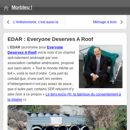
Morbleu !
L’Antisionisme, c’est aussi la
Ménage à trois
haine de l’autre
EDAR : Everyone Deserves A Roof
L’
EDAR
(acronyme pour
Everyone
Deserves A Roof
) est le nom d’un charriot
spécialement aménagé par une
association caritative américaine, proposé
aux sans-abris. « Tout le monde mérite un
toit », voilà le mot d’ordre. Cela part du
constat que, d’une part, les centres
d’hébergement n’ont pas assez de place ;
que d’autre part, certains SDF refusent d’y
aller (voir à ce propos «
Le tiers exclu (II): la fabrique du consentement à
la misère
»).