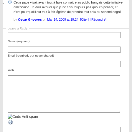
Cette page visait avant tout à faire connaître au public français cette initiative
américaine. Je dois avouer que je ne sais toujours pas quoi en penser, et
c’est pourquoi il est tout à fait légitime de prendre tout cela au second degré.
by
Oscar Gnouros
on
Mar 14, 2009 at 19:24
[Citer]
[Répondre]
Leave a Reply
Name (required)
Email (required, but never shared)
Web