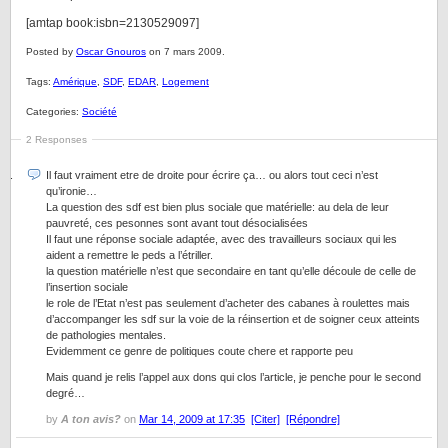
[amtap book:isbn=2130529097]
Posted by
Oscar Gnouros
on 7 mars 2009.
Tags:
Amérique
,
SDF
,
EDAR
,
Logement
Categories:
Société
2 Responses
Il faut vraiment etre de droite pour écrire ça… ou alors tout ceci n’est
qu’ironie…
La question des sdf est bien plus sociale que matérielle: au dela de leur
pauvreté, ces pesonnes sont avant tout désocialisées
Il faut une réponse sociale adaptée, avec des travailleurs sociaux qui les
aident a remettre le peds a l’étriller.
la question matérielle n’est que secondaire en tant qu’elle découle de celle de
l’insertion sociale
le role de l’Etat n’est pas seulement d’acheter des cabanes à roulettes mais
d’accompanger les sdf sur la voie de la réinsertion et de soigner ceux atteints
de pathologies mentales.
Evidemment ce genre de politiques coute chere et rapporte peu
Mais quand je relis l’appel aux dons qui clos l’article, je penche pour le second
degré…
by
A ton avis?
on
Mar 14, 2009 at 17:35
[Citer]
[Répondre]