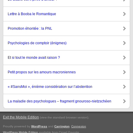
Lettre à Booba le Romantique
Promotion éhontée : la PNL
Psychologies de comptoir (énigmes)
Et si tout le monde avait raison ?
Petit propos sur les amours macroniennes
« #SansMoi », énième considération sur l’abstention
La maladie des psychologues – fragment gnouroso-nietzschéen
Exit the Mobile Edition
.
(view the standard browser version)
Proudly powered by
WordPress
and
Carrington
.
Connexion
WordPress Mobile Edition
available from Crowd Favorite.