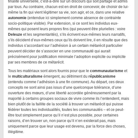
finalité universelle, c’est-à-dire sur un discours qui soit partagé et admis
par tous. Au contraire, chacun est en droit de concevoir, de choisir de lui-
même la fin qui vient légitimer sa vie, son agir, et ce, dans une relative
autonomie
(entendue ici simplement comme absence de contrainte
socio-politique visible). Par extension, si ce sont les individus eux-
mêmes qui posent leurs propres fins (qui peuvent être plurielles : voire
Deleuze
et les segmentarités), s’ils écrivent eux-mêmes leurs narratifs,
s’ils décident d’eux-mêmes ceux qu’ils doivent lire, il en résulte que des
individus s’accordant sur l’adhésion à un certain métarécit particulier
peuvent décider de s’associer en une communauté qui aurait
précisément pour justification minimale l’adoption explicite ou implicite
par ses membres de ce métarécit.
Tous les matériaux sont alors fournis pour que le
communautarisme
et
le
multiculturalisme
émergent, au détriment du
républicanisme
(entendu comme l’adhésion à une fin commune). Au départ, ces deux
concepts ne sont ainsi pas issus d’une quelconque tolérance, d’une
ouverture des mœurs, d’une liberté accordée généreusement par la
majorité à certains groupes sociaux de vivre comme ils l’entendent, mais
bien plutôt de la faillite de la société à trouver un métarécit qui puisse
fédérer toutes les individualités, toutes les communautés – et ce peut-
être tout simplement parce qu’il n’est plus possible, pour certaines
raisons, d’en trouver un, non parce qu’il n’en existerait pas, mais
uniquement parce que leur usage est devenu, par la force des choses,
illégitime.