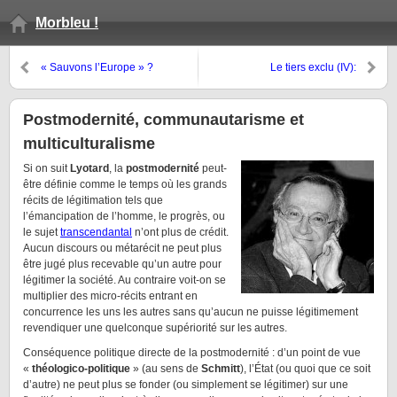
Morbleu !
« Sauvons l’Europe » ?
Le tiers exclu (IV):
prolégomènes à une critique de
la raison socio-politique
Postmodernité, communautarisme et
multiculturalisme
Si on suit
Lyotard
, la
postmodernité
peut-
être définie comme le temps où les grands
récits de légitimation tels que
l’émancipation de l’homme, le progrès, ou
le sujet
transcendantal
n’ont plus de crédit.
Aucun discours ou métarécit ne peut plus
être jugé plus recevable qu’un autre pour
légitimer la société. Au contraire voit-on se
multiplier des micro-récits entrant en
concurrence les uns les autres sans qu’aucun ne puisse légitimement
revendiquer une quelconque supériorité sur les autres.
Conséquence politique directe de la postmodernité : d’un point de vue
«
théologico-politique
» (au sens de
Schmitt
), l’État (ou quoi que ce soit
d’autre) ne peut plus se fonder (ou simplement se légitimer) sur une