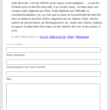
cette diversité, c’est les intérêts et les enjeux socio-politiques…..ce qui est
réclamé riche et doit être diversifié, à un certain stade , se limite dans une
certaine unité, légitimée par l’Etat, l’unité légitimée par l’officialité, la
constitutionnalisation, etc. je crois que la notion de la postmodernité doit être
mise au débat et doit être même vulgarisée par les nations-Unies, tels les
notions de gouvernance, de développement, etc. toutes des notions relatives
et vagues et dépendant des enjeux et des intérêts des uns et des autres. A
vous.
by
AIT LHOU Driss
on
Oct 22, 2009 at 22:16
[Citer]
[Répondre]
Leave a Reply
Name (required)
Email (required, but never shared)
Web