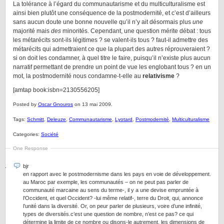
La tolérance à l’égard du communautarisme et du multiculturalisme est
ainsi bien plutôt une conséquence de la postmodernité, et c’est d’ailleurs
sans aucun doute une bonne nouvelle qu’il n’y ait désormais plus
une
majorité mais
des
minorités. Cependant, une question mérite débat : tous
les métarécits sont-ils légitimes ? se valent-ils tous ? faut-il admettre des
métarécits qui admettraient ce que la plupart des autres réprouveraient ?
si on doit les condamner, à quel titre le faire, puisqu’il n’existe plus aucun
narratif permettant de prendre un point de vue les englobant tous ? en un
mot, la postmodernité nous condamne-t-elle au
relativisme
?
[amtap book:isbn=2130556205]
Posted by
Oscar Gnouros
on 13 mai 2009.
Tags:
Schmitt
,
Deleuze
,
Communautarisme
,
Lyotard
,
Postmodernité
,
Multiculturalisme
Categories:
Société
One Response
bjr
en rapport avec le postmodernisme dans les pays en voie de développement.
au Maroc par exemple, les communautés – on ne peut pas parler de
communauté marcaine au sens du terme-, il y a une devise empruntée à
l’Occident, et quel Occident? -lui même relatif-, terre du Droit, qui, annonce
l’unité dans la diversité. Or, on peur parler de plusieurs, voire d’une infinité,
types de diversités.c’est une question de nombre, n’est ce pas? ce qui
détermine la limite de ce nombre ou disons-le autrement, les dimensions de