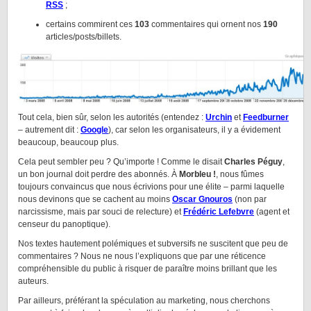
RSS
;
certains commirent ces
103
commentaires qui ornent nos
190
articles/posts/billets.
Tout cela, bien sûr, selon les autorités (entendez :
Urchin
et
Feedburner
– autrement dit :
Goo
gle
), car selon les organisateurs, il y a évidement
beaucoup, beaucoup plus.
Cela peut sembler peu ? Qu’importe ! Comme le disait
Charles Péguy
,
un bon journal doit perdre des abonnés. À
Morbleu !
, nous fûmes
toujours convaincus que nous écrivions pour une élite – parmi laquelle
nous devinons que se cachent au moins
Oscar Gnouros
(non par
narcissisme, mais par souci de relecture) et
Frédéric Lefebvre
(agent et
censeur du panoptique).
Nos textes hautement polémiques et subversifs ne suscitent que peu de
commentaires ? Nous ne nous l’expliquons que par une réticence
compréhensible du public à risquer de paraître moins brillant que les
auteurs.
Par ailleurs, préférant la spéculation au marketing, nous cherchons