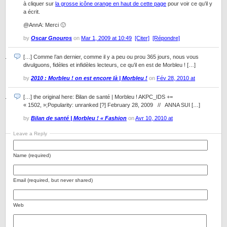
à cliquer sur
la grosse icône orange en haut de cette page
pour voir ce qu’il y
a écrit.
@AnnA: Merci 🙂
by
Oscar Gnouros
on
Mar 1, 2009 at 10:49
[Citer]
[Répondre]
[…] Comme l’an dernier, comme il y a peu ou prou 365 jours, nous vous
divulguons, fidèles et infidèles lecteurs, ce qu’il en est de Morbleu ! […]
by
2010 : Morbleu ! on est encore là | Morbleu !
on
Fév 28, 2010 at
[…] the original here: Bilan de santé | Morbleu ! AKPC_IDS +=
« 1502, »;Popularity: unranked [?] February 28, 2009 // ANNA SUI […]
by
Bilan de santé | Morbleu ! « Fashion
on
Avr 10, 2010 at
Leave a Reply
Name (required)
Email (required, but never shared)
Web