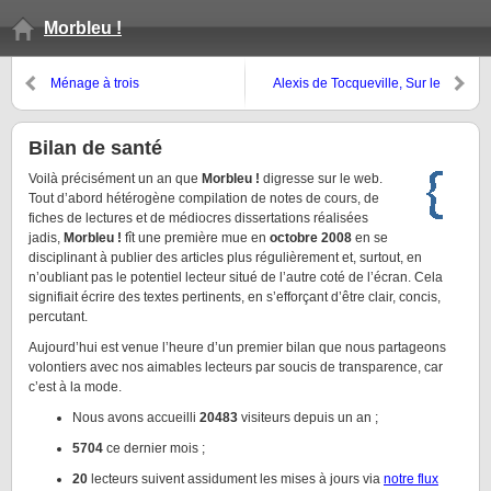
Morbleu !
Ménage à trois
Alexis de Tocqueville, Sur le
paupérisme
Bilan de santé
Voilà précisément un an que
Morbleu !
digresse sur le web.
Tout d’abord hétérogène compilation de notes de cours, de
fiches de lectures et de médiocres dissertations réalisées
jadis,
Morbleu !
fît une première mue en
octobre 2008
en se
disciplinant à publier des articles plus régulièrement et, surtout, en
n’oubliant pas le potentiel lecteur situé de l’autre coté de l’écran. Cela
signifiait écrire des textes pertinents, en s’efforçant d’être clair, concis,
percutant.
Aujourd’hui est venue l’heure d’un premier bilan que nous partageons
volontiers avec nos aimables lecteurs par soucis de transparence, car
c’est à la mode.
Nous avons accueilli
20483
visiteurs depuis un an ;
5704
ce dernier mois ;
20
lecteurs suivent assidument les mises à jours via
notre flux