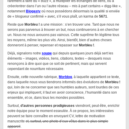
rarement à faire du « buzz », à multiplier les échanges de liens, ou à
créer/entrer dans l’un ou l’autre réseau – mis à part certains « digg-like »,
notamment
Blogasty
où nous possédons désormais la qualité si enviée
de « blogueur confirmé » avec, s’il vous plaît, un karma de
5671
.
Reste que
Morbleu !
a une mission : s’en trouver une. Tant que nous ne
serons pas parvenus à trouver un but, nous continuerons à en chercher
un. Nous ne nous avouons pas vaincus. Cette suprême fin légitime tous
les moyens, même les plus vils. Ainsi, bientôt, bien d’autres choses
donneront à penser, repenser et repasser sur
Morbleu !
.
Déjà, signalons notre
soupe
qui depuis quelques jours déjà sert les
éléments – images, vidéos, liens, citations, textes – desquels nous
renonçons à dire quoi que ce soit de pertinent, mais qui servent
cependant de nourriture nécessaire.
Ensuite, cette nouvelle rubrique,
Morblog
, à laquelle appartient ce texte,
dans laquelle nous vous tiendrons informés des évolutions de
Morbleu !
qui, loin de ne concerner que ses humbles auteurs, sont lourdes de ces
enjeux qui impliquent, il faut en avoir conscience, l’humanité dans son
ensemble, et ce, dans tous les mondes possibles.
Surtout,
d’autres personnes prodigieuses
viendront, peut-être, enrichir
notre équipe pour le moment esseulée. À ce propos, les intéressées
peuvent se faire connaître en envoyant CV, lettre de motivation
manuscrite
et, surtout, une photo d’eux vêtus dans le plus simple
appareil
.