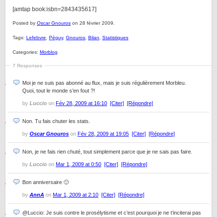
[amtap book:isbn=2843435617]
Posted by
Oscar Gnouros
on 28 février 2009.
Tags:
Lefebvre
,
Péguy
,
Gnouros
,
Bilan
,
Statistiques
Categories:
Morblog
7 Responses
Moi je ne suis pas abonné au flux, mais je suis régulièrement Morbleu.
Quoi, tout le monde s’en fout ?!
by
Luccio
on
Fév 28, 2009 at 16:10
[Citer]
[Répondre]
Non. Tu fais chuter les stats.
by
Oscar Gnouros
on
Fév 28, 2009 at 19:05
[Citer]
[Répondre]
Non, je ne fais rien chuté, tout simplement parce que je ne sais pas faire.
by
Luccio
on
Mar 1, 2009 at 0:50
[Citer]
[Répondre]
Bon anniversaire 🙂
by
AnnA
on
Mar 1, 2009 at 2:10
[Citer]
[Répondre]
@Luccio: Je suis contre le prosélytisme et c’est pourquoi je ne t’inciterai pas