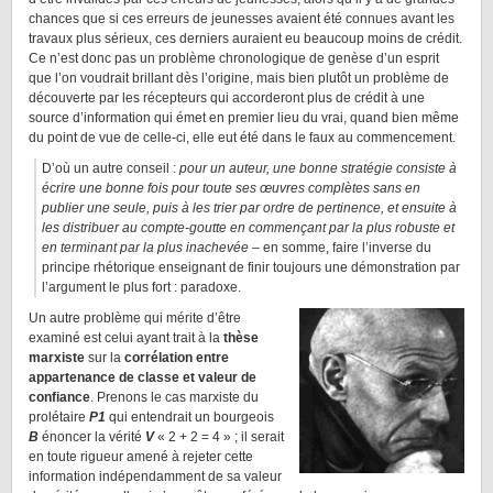
chances que si ces erreurs de jeunesses avaient été connues avant les
travaux plus sérieux, ces derniers auraient eu beaucoup moins de crédit.
Ce n’est donc pas un problème chronologique de genèse d’un esprit
que l’on voudrait brillant dès l’origine, mais bien plutôt un problème de
découverte par les récepteurs qui accorderont plus de crédit à une
source d’information qui émet en premier lieu du vrai, quand bien même
du point de vue de celle-ci, elle eut été dans le faux au commencement.
D’où un autre conseil :
pour un auteur, une bonne stratégie consiste à
écrire une bonne fois pour toute ses œuvres complètes sans en
publier une seule, puis à les trier par ordre de pertinence, et ensuite à
les distribuer au compte-goutte en commençant par la plus robuste et
en terminant par la plus inachevée
– en somme, faire l’inverse du
principe rhétorique enseignant de finir toujours une démonstration par
l’argument le plus fort : paradoxe.
Un autre problème qui mérite d’être
examiné est celui ayant trait à la
thèse
marxiste
sur la
corrélation entre
appartenance de classe et valeur de
confiance
. Prenons le cas marxiste du
prolétaire
P1
qui entendrait un bourgeois
B
énoncer la vérité
V
« 2 + 2 = 4 » ; il serait
en toute rigueur amené à rejeter cette
information indépendamment de sa valeur