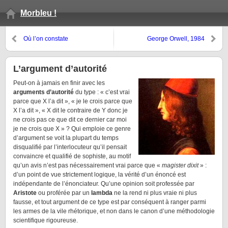
Morbleu !
Où l’on constate
George Orwell, 1984
l’indéterminisme américain (en
particulier celui des transports
en commun)
L’argument d’autorité
Peut-on à jamais en finir avec les
arguments d’autorité
du type : « c’est vrai
parce que X l’a dit », « je le crois parce que
X l’a dit », « X dit le contraire de Y donc je
ne crois pas ce que dit ce dernier car moi
je ne crois que X » ? Qui emploie ce genre
d’argument se voit la plupart du temps
disqualifié par l’interlocuteur qu’il pensait
convaincre et qualifié de sophiste, au motif
qu’un avis n’est pas nécessairement vrai parce que «
magister dixit
» :
d’un point de vue strictement logique, la vérité d’un énoncé est
indépendante de l’énonciateur. Qu’une opinion soit professée par
Aristote
ou proférée par un
lambda
ne la rend ni plus vraie ni plus
fausse, et tout argument de ce type est par conséquent à ranger parmi
les armes de la vile rhétorique, et non dans le canon d’une méthodologie
scientifique rigoureuse.