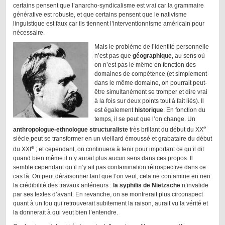
certains pensent que l’anarcho-syndicalisme est vrai car la grammaire
générative est robuste, et que certains pensent que le nativisme
linguistique est faux car ils tiennent l’interventionnisme américain pour
nécessaire.
Mais le problème de l’identité personnelle
n’est pas que
géographique
, au sens où
on n’est pas le même en fonction des
domaines de compétence (et simplement
dans le même domaine, on pourrait peut-
être simultanément se tromper et dire vrai
à la fois sur deux points tout à fait liés). Il
est également
historique
. En fonction du
temps, il se peut que l’on change. Un
e
anthropologue-ethnologue structuraliste
très brillant du début du XX
siècle peut se transformer en un vieillard émoussé et grabataire du début
e
du XXI
; et cependant, on continuera à tenir pour important ce qu’il dit
quand bien même il n’y aurait plus aucun sens dans ces propos. Il
semble cependant qu’il n’y ait pas contamination rétrospective dans ce
cas là. On peut déraisonner tant que l’on veut, cela ne contamine en rien
la crédibilité des travaux antérieurs :
la syphilis de Nietzsche
n’invalide
par ses textes d’avant. En revanche, on se montrerait plus circonspect
quant à un fou qui retrouverait subitement la raison, aurait vu la vérité et
la donnerait à qui veut bien l’entendre.