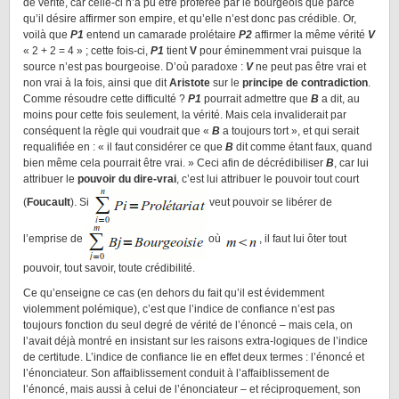
de vérité, car celle-ci n’a pu être proférée par le bourgeois que parce
qu’il désire affirmer son empire, et qu’elle n’est donc pas crédible. Or,
voilà que
P1
entend un camarade prolétaire
P2
affirmer la même vérité
V
« 2 + 2 = 4 » ; cette fois-ci,
P1
tient
V
pour éminemment vrai puisque la
source n’est pas bourgeoise. D’où paradoxe :
V
ne peut pas être vrai et
non vrai à la fois, ainsi que dit
Aristote
sur le
principe de contradiction
.
Comme résoudre cette difficulté ?
P1
pourrait admettre que
B
a dit, au
moins pour cette fois seulement, la vérité. Mais cela invaliderait par
conséquent la règle qui voudrait que «
B
a toujours tort », et qui serait
requalifiée en : « il faut considérer ce que
B
dit comme étant faux, quand
bien même cela pourrait être vrai. » Ceci afin de décrédibiliser
B
, car lui
attribuer le
pouvoir du dire-vrai
, c’est lui attribuer le pouvoir tout court
(
Foucault
). Si
veut pouvoir se libérer de
l’emprise de
où
, il faut lui ôter tout
pouvoir, tout savoir, toute crédibilité.
Ce qu’enseigne ce cas (en dehors du fait qu’il est évidemment
violemment polémique), c’est que l’indice de confiance n’est pas
toujours fonction du seul degré de vérité de l’énoncé – mais cela, on
l’avait déjà montré en insistant sur les raisons extra-logiques de l’indice
de certitude. L’indice de confiance lie en effet deux termes : l’énoncé et
l’énonciateur. Son affaiblissement conduit à l’affaiblissement de
l’énoncé, mais aussi à celui de l’énonciateur – et réciproquement, son