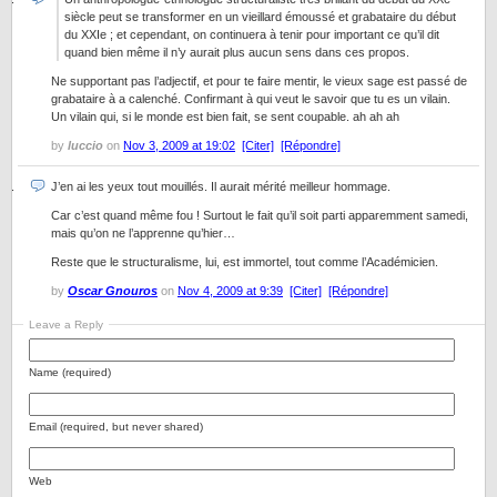
siècle peut se transformer en un vieillard émoussé et grabataire du début
du XXIe ; et cependant, on continuera à tenir pour important ce qu’il dit
quand bien même il n’y aurait plus aucun sens dans ces propos.
Ne supportant pas l’adjectif, et pour te faire mentir, le vieux sage est passé de
grabataire à a calenché. Confirmant à qui veut le savoir que tu es un vilain.
Un vilain qui, si le monde est bien fait, se sent coupable. ah ah ah
by
luccio
on
Nov 3, 2009 at 19:02
[Citer]
[Répondre]
J’en ai les yeux tout mouillés. Il aurait mérité meilleur hommage.
Car c’est quand même fou ! Surtout le fait qu’il soit parti apparemment samedi,
mais qu’on ne l’apprenne qu’hier…
Reste que le structuralisme, lui, est immortel, tout comme l’Académicien.
by
Oscar Gnouros
on
Nov 4, 2009 at 9:39
[Citer]
[Répondre]
Leave a Reply
Name (required)
Email (required, but never shared)
Web