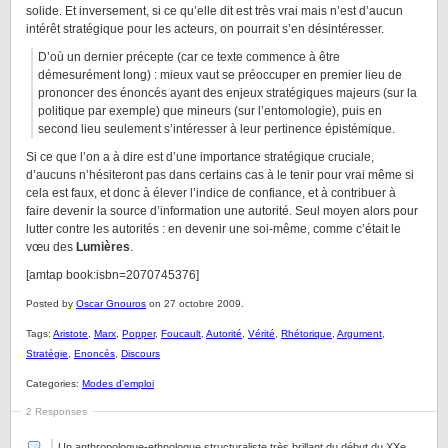
solide. Et inversement, si ce qu’elle dit est très vrai mais n’est d’aucun
intérêt stratégique pour les acteurs, on pourrait s’en désintéresser.
D’où un dernier précepte (car ce texte commence à être
démesurément long) : mieux vaut se préoccuper en premier lieu de
prononcer des énoncés ayant des enjeux stratégiques majeurs (sur la
politique par exemple) que mineurs (sur l’entomologie), puis en
second lieu seulement s’intéresser à leur pertinence épistémique.
Si ce que l’on a à dire est d’une importance stratégique cruciale,
d’aucuns n’hésiteront pas dans certains cas à le tenir pour vrai même si
cela est faux, et donc à élever l’indice de confiance, et à contribuer à
faire devenir la source d’information une autorité. Seul moyen alors pour
lutter contre les autorités : en devenir une soi-même, comme c’était le
vœu des
Lumières
.
[amtap book:isbn=2070745376]
Posted by
Oscar Gnouros
on 27 octobre 2009.
Tags:
Aristote
,
Marx
,
Popper
,
Foucault
,
Autorité
,
Vérité
,
Rhétorique
,
Argument
,
Stratégie
,
Enoncés
,
Discours
Categories:
Modes d'emploi
2 Responses
Un anthropologue-ethnologue structuraliste très brillant du début du XXe