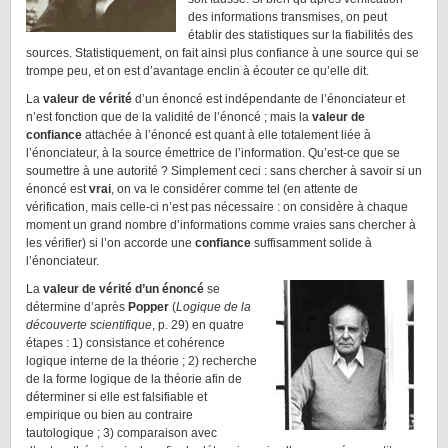
des informations transmises, on peut
établir des statistiques sur la fiabilités des
sources. Statistiquement, on fait ainsi plus confiance à une source qui se
trompe peu, et on est d’avantage enclin à écouter ce qu’elle dit.
La
valeur de vérité
d’un énoncé est indépendante de l’énonciateur et
n’est fonction que de la validité de l’énoncé ; mais la
valeur de
confiance
attachée à l’énoncé est quant à elle totalement liée à
l’énonciateur, à la source émettrice de l’information. Qu’est-ce que se
soumettre à une autorité ? Simplement ceci : sans chercher à savoir si un
énoncé est
vrai
, on va le considérer comme tel (en attente de
vérification, mais celle-ci n’est pas nécessaire : on considère à chaque
moment un grand nombre d’informations comme vraies sans chercher à
les vérifier) si l’on accorde une
confiance
suffisamment solide à
l’énonciateur.
La
valeur de vérité d’un énoncé
se
détermine d’après
Popper
(
Logique de la
découverte scientifique
, p. 29)
en quatre
étapes : 1) consistance et cohérence
logique interne de la théorie ; 2) recherche
de la forme logique de la théorie afin de
déterminer si elle est falsifiable et
empirique ou bien au contraire
tautologique ; 3) comparaison avec