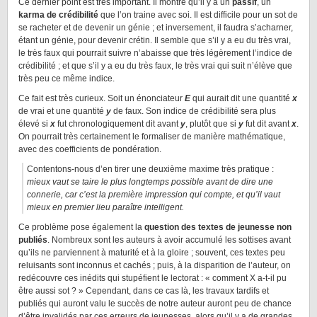
Ce dernier point est très important. Il montre qu’il y a un
passif
, un
karma de crédibilité
que l’on traine avec soi. Il est difficile pour un sot de
se racheter et de devenir un génie ; et inversement, il faudra s’acharner,
étant un génie, pour devenir crétin. Il semble que s’il y a eu du très vrai,
le très faux qui pourrait suivre n’abaisse que très légèrement l’indice de
crédibilité ; et que s’il y a eu du très faux, le très vrai qui suit n’élève que
très peu ce même indice.
Ce fait est très curieux. Soit un énonciateur
E
qui aurait dit une quantité
x
de vrai et une quantité
y
de faux. Son indice de crédibilité sera plus
élevé si
x
fut chronologiquement dit avant
y
, plutôt que si
y
fut dit avant
x
.
On pourrait très certainement le formaliser de manière mathématique,
avec des coefficients de pondération.
Contentons-nous d’en tirer une deuxième maxime très pratique :
mieux vaut se taire le plus longtemps possible avant de dire une
connerie, car c’est la première impression qui compte, et qu’il vaut
mieux en premier lieu paraître intelligent.
Ce problème pose également la
question des textes de jeunesse non
publiés
. Nombreux sont les auteurs à avoir accumulé les sottises avant
qu’ils ne parviennent à maturité et à la gloire ; souvent, ces textes peu
reluisants sont inconnus et cachés ; puis, à la disparition de l’auteur, on
redécouvre ces inédits qui stupéfient le lectorat : « comment X a-t-il pu
être aussi sot ? » Cependant, dans ce cas là, les travaux tardifs et
publiés qui auront valu le succès de notre auteur auront peu de chance
d’être invalidés par ces erreurs de jeunesses, alors qu’il y a de grandes