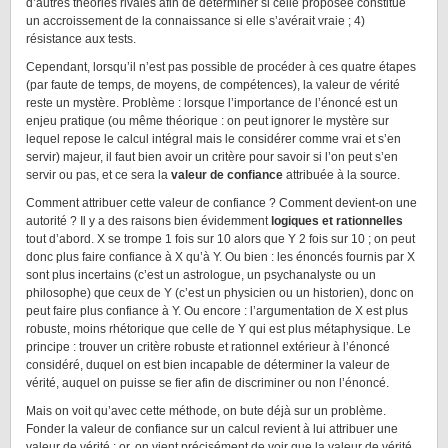
d’autres théories rivales afin de déterminer si celle proposée constitue
un accroissement de la connaissance si elle s’avérait vraie ; 4)
résistance aux tests.
Cependant, lorsqu’il n’est pas possible de procéder à ces quatre étapes
(par faute de temps, de moyens, de compétences), la valeur de vérité
reste un mystère. Problème : lorsque l’importance de l’énoncé est un
enjeu pratique (ou même théorique : on peut ignorer le mystère sur
lequel repose le calcul intégral mais le considérer comme vrai et s’en
servir) majeur, il faut bien avoir un critère pour savoir si l’on peut s’en
servir ou pas, et ce sera la
valeur de confiance
attribuée à la source.
Comment attribuer cette valeur de confiance ? Comment devient-on une
autorité ? Il y a des raisons bien évidemment
logiques et rationnelles
tout d’abord. X se trompe 1 fois sur 10 alors que Y 2 fois sur 10 ; on peut
donc plus faire confiance à X qu’à Y. Ou bien : les énoncés fournis par X
sont plus incertains (c’est un astrologue, un psychanalyste ou un
philosophe) que ceux de Y (c’est un physicien ou un historien), donc on
peut faire plus confiance à Y. Ou encore : l’argumentation de X est plus
robuste, moins rhétorique que celle de Y qui est plus métaphysique. Le
principe : trouver un critère robuste et rationnel extérieur à l’énoncé
considéré, duquel on est bien incapable de déterminer la valeur de
vérité, auquel on puisse se fier afin de discriminer ou non l’énoncé.
Mais on voit qu’avec cette méthode, on bute déjà sur un problème.
Fonder la valeur de confiance sur un calcul revient à lui attribuer une
valeur de vérité ; or, on vient précisément de voir que la valeur de vérité