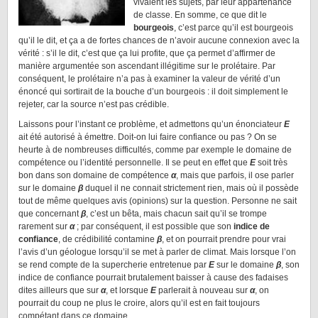
vivaient les sujets, par leur appartenance
de classe. En somme, ce que dit le
bourgeois
, c’est parce qu’il est bourgeois
qu’il le dit, et ça a de fortes chances de n’avoir aucune connexion avec la
vérité : s’il le dit, c’est que ça lui profite, que ça permet d’affirmer de
manière argumentée son ascendant illégitime sur le prolétaire. Par
conséquent, le prolétaire n’a pas à examiner la valeur de vérité d’un
énoncé qui sortirait de la bouche d’un bourgeois : il doit simplement le
rejeter, car la source n’est pas crédible.
Laissons pour l’instant ce problème, et admettons qu’un énonciateur
E
ait été autorisé à émettre. Doit-on lui faire confiance ou pas ? On se
heurte à de nombreuses difficultés, comme par exemple le domaine de
compétence ou l’identité personnelle. Il se peut en effet que
E
soit très
bon dans son domaine de compétence
α
, mais que parfois, il ose parler
sur le domaine
β
duquel il ne connait strictement rien, mais où il possède
tout de même quelques avis (opinions) sur la question. Personne ne sait
que concernant
β
, c’est un bêta, mais chacun sait qu’il se trompe
rarement sur
α
; par conséquent, il est possible que son
indice de
confiance
, de crédibilité contamine
β
, et on pourrait prendre pour vrai
l’avis d’un géologue lorsqu’il se met à parler de climat. Mais lorsque l’on
se rend compte de la supercherie entretenue par
E
sur le domaine
β
, son
indice de confiance pourrait brutalement baisser à cause des fadaises
dites ailleurs que sur
α
, et lorsque
E
parlerait à nouveau sur
α
, on
pourrait du coup ne plus le croire, alors qu’il est en fait toujours
compétant dans ce domaine.