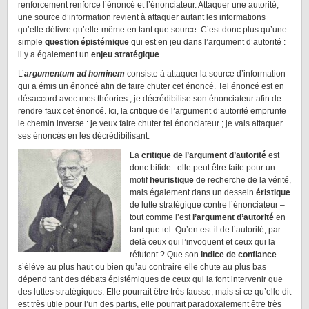
renforcement renforce l’énoncé et l’énonciateur. Attaquer une autorité,
une source d’information revient à attaquer autant les informations
qu’elle délivre qu’elle-même en tant que source. C’est donc plus qu’une
simple
question épistémique
qui est en jeu dans l’argument d’autorité :
il y a également un
enjeu stratégique
.
L’
argumentum
ad hominem
consiste à attaquer la source d’information
qui a émis un énoncé afin de faire chuter cet énoncé. Tel énoncé est en
désaccord avec mes théories ; je décrédibilise son énonciateur afin de
rendre faux cet énoncé. Ici, la critique de l’argument d’autorité emprunte
le chemin inverse : je veux faire chuter tel énonciateur ; je vais attaquer
ses énoncés en les décrédibilisant.
La
critique de l’argument d’autorité
est
donc bifide : elle peut être faite pour un
motif
heuristique
de recherche de la vérité,
mais également dans un dessein
éristique
de lutte stratégique contre l’énonciateur –
tout comme l’est
l’argument d’autorité
en
tant que tel. Qu’en est-il de l’autorité, par-
delà ceux qui l’invoquent et ceux qui la
réfutent ? Que son
indice de confiance
s’élève au plus haut ou bien qu’au contraire elle chute au plus bas
dépend tant des débats épistémiques de ceux qui la font intervenir que
des luttes stratégiques. Elle pourrait être très fausse, mais si ce qu’elle dit
est très utile pour l’un des partis, elle pourrait paradoxalement être très