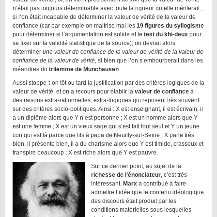
n’était pas toujours déterminable avec toute la rigueur qu’elle mériterait ;
si l’on était incapable de déterminer la valeur de vérité de la valeur de
confiance (car par exemple on maitrise mal les
19 figures du syllogisme
pour déterminer si l’argumentation est solide et le
test du khi-deux
pour
se fixer sur la validité statistique de la source), on devrait alors
déterminer
une valeur de confiance de la valeur de vérité de la valeur de
confiance de la valeur de vérité
, si bien que l’on s’embourberait dans les
méandres du
trilemme de Münchausen
.
Aussi stoppe-t-on tôt ou tard la justification par des critères logiques de la
valeur de vérité, et on a recours pour établir la
valeur de confiance
à
des raisons extra-rationnelles, extra-logiques qui reposent très souvent
sur des critères socio-politiques. Ainsi : X est enseignant, il est écrivain, il
a un diplôme alors que Y n’est personne ; X est un homme alors que Y
est une femme ; X est un vieux sage qui s’est fait tout seul et Y un jeune
con qui est là parce que fils à papa de Neuilly-sur-Seine ; X parle très
bien, il présente bien, il a du charisme alors que Y est timide, crasseux et
transpire beaucoup ; X est riche alors que Y est pauvre.
Sur ce dernier point, au sujet de la
richesse de l’énonciateur
, c’est très
intéressant.
Marx
a contribué à faire
admettre l’idée que le contenu idéologique
des discours était produit par les
conditions matérielles sous lesquelles