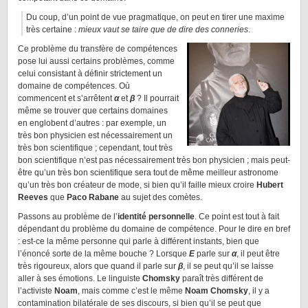
Du coup, d’un point de vue pragmatique, on peut en tirer une maxime
très certaine :
mieux vaut se taire que de dire des conneries
.
Ce problème du transfère de compétences
pose lui aussi certains problèmes, comme
celui consistant à définir strictement un
domaine de compétences. Où
commencent et s’arrêtent
α
et
β
? Il pourrait
même se trouver que certains domaines
en englobent d’autres : par exemple, un
très bon physicien est nécessairement un
très bon scientifique ; cependant, tout très
bon scientifique n’est pas nécessairement très bon physicien ; mais peut-
être qu’un très bon scientifique sera tout de même meilleur astronome
qu’un très bon créateur de mode, si bien qu’il faille mieux croire
Hubert
Reeves
que
Paco Rabane
au sujet des comètes.
Passons au problème de l’
identité personnelle
. Ce point est tout à fait
dépendant du problème du domaine de compétence. Pour le dire en bref
: est-ce la même personne qui parle à différent instants, bien que
l’énoncé sorte de la même bouche ? Lorsque
E
parle sur
α
, il peut être
très rigoureux, alors que quand il parle sur
β
, il se peut qu’il se laisse
aller à ses émotions. Le linguiste
Chomsky
paraît très différent de
l’activiste
Noam
, mais comme c’est le même
Noam Chomsky
, il y a
contamination bilatérale de ses discours, si bien qu’il se peut que