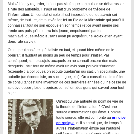
Mais à bien y regarder, il n’est pas si sûr que l’on puisse se débarrasser
si vite des autorités. Il s’agit en fait d’un problème de
théorie de
l’information
. Un constat simple : il est impossible de tout savoir soi-
même, de tout lire, de tout vérifier, tel un
Pic de la Mirandole
qui paraît-il
connaissait tout de son époque en son temps (et ce avant même ses
trente ans puisqu’il mourra très jeune, empoisonné par les
machiavéliques
Médicis
, sans avoir pu acquérir une
Rolex
et en ayant
donc raté sa vie).
On ne peut pas être spécialiste en tout, et quand bien même on le
pourrait, il faudrait au moins un peu de temps pour s’initier. Par
conséquent, sur les sujets auxquels on ne connait encore rien mais
desquels il faut tout de même avoir un avis pour pouvoir s’orienter
(exemple : la politique), on écoute quelqu’un qui sait, un spécialiste, une
autorité (un économiste, un sociologue, etc.). On « consulte » : le métier
de consultant est une invention de ces dernières années qui ne cesse de
se développer ; les entreprises consultent des gens qui savent pour tout
sujet.
Qu’est qu’une autorité du point de vue de
la théorie de l’information ? C’est une
source d’informations qui émet. Comme
toute source, elle est confronté au
principe
entropique
, et il se peut que, de temps à
autres, l’information émise par l’autorité
soit fausse. Si bien qu’après vérification