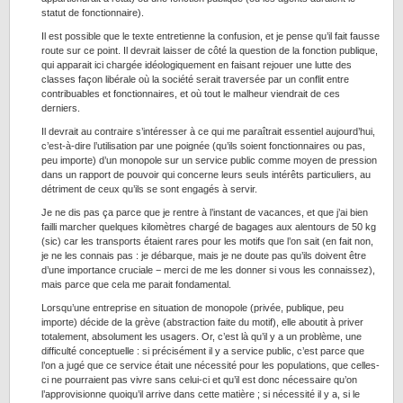
statut de fonctionnaire).
Il est possible que le texte entretienne la confusion, et je pense qu’il fait fausse
route sur ce point. Il devrait laisser de côté la question de la fonction publique,
qui apparait ici chargée idéologiquement en faisant rejouer une lutte des
classes façon libérale où la société serait traversée par un conflit entre
contribuables et fonctionnaires, et où tout le malheur viendrait de ces
derniers.
Il devrait au contraire s’intéresser à ce qui me paraîtrait essentiel aujourd’hui,
c’est-à-dire l’utilisation par une poignée (qu’ils soient fonctionnaires ou pas,
peu importe) d’un monopole sur un service public comme moyen de pression
dans un rapport de pouvoir qui concerne leurs seuls intérêts particuliers, au
détriment de ceux qu’ils se sont engagés à servir.
Je ne dis pas ça parce que je rentre à l’instant de vacances, et que j’ai bien
failli marcher quelques kilomètres chargé de bagages aux alentours de 50 kg
(sic) car les transports étaient rares pour les motifs que l’on sait (en fait non,
je ne les connais pas : je débarque, mais je ne doute pas qu’ils doivent être
d’une importance cruciale − merci de me les donner si vous les connaissez),
mais parce que cela me parait fondamental.
Lorsqu’une entreprise en situation de monopole (privée, publique, peu
importe) décide de la grève (abstraction faite du motif), elle aboutit à priver
totalement, absolument les usagers. Or, c’est là qu’il y a un problème, une
difficulté conceptuelle : si précisément il y a service public, c’est parce que
l’on a jugé que ce service était une nécessité pour les populations, que celles-
ci ne pourraient pas vivre sans celui-ci et qu’il est donc nécessaire qu’on
l’approvisionne quoiqu’il arrive dans cette matière ; si nécessité il y a, si le