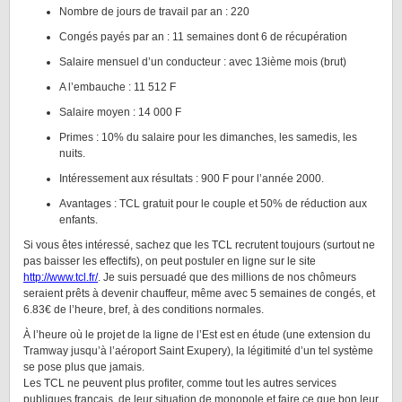
Nombre de jours de travail par an : 220
Congés payés par an : 11 semaines dont 6 de récupération
Salaire mensuel d’un conducteur : avec 13ième mois (brut)
A l’embauche : 11 512 F
Salaire moyen : 14 000 F
Primes : 10% du salaire pour les dimanches, les samedis, les
nuits.
Intéressement aux résultats : 900 F pour l’année 2000.
Avantages : TCL gratuit pour le couple et 50% de réduction aux
enfants.
Si vous êtes intéressé, sachez que les TCL recrutent toujours (surtout ne
pas baisser les effectifs), on peut postuler en ligne sur le site
http://www.tcl.fr/
. Je suis persuadé que des millions de nos chômeurs
seraient prêts à devenir chauffeur, même avec 5 semaines de congés, et
6.83€ de l’heure, bref, à des conditions normales.
À l’heure où le projet de la ligne de l’Est est en étude (une extension du
Tramway jusqu’à l’aéroport Saint Exupery), la légitimité d’un tel système
se pose plus que jamais.
Les TCL ne peuvent plus profiter, comme tout les autres services
publiques français, de leur situation de monopole et faire ce que bon leur