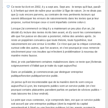
Ce texte fut écrit en 2002, il y a sept ans. Sept ans : le temps qu’il faut, paraît-
il, à l’enfant qui vient de naître pour accéder à l’âge de raison. Je ne dirais pas
que j’y suis encore parvenu, au contraire de mes pertinents lecteurs qui
savent débusquer les erreurs de raisonnements dans les textes que je leur
propose, surtout lorsque ceux-ci sont imparfaits comme celui-ci.
Lorsque j’ai commencé ce blog il y a maintenant un peu plus d’un an, j’ai
décidé d’y inclure des textes écrits bien avant, et d’y ouvrir les commentaires
afin que l’on puisse en discuter a posteriori, même des années après. Je
reste un poppérien convaincu que toute théorie, toute hypothèse, tout
raisonnement est une erreur à rectifier. Ce n’est que par la critique construite,
surtout celle des autres, que l’on avance, et c’est pourquoi je vous remercie
sincèrement pour vos insultes qui m’incitent à problématiser à nouveau de
manière moins fausse.
Ainsi, je vois parfaitement certaines maladresses dans ce texte que j’éviterais
soigneusement s’il fallait que je traite du sujet aujourd’hui.
Dans un préalable, je commencerais par distinguer entreprise
publique/fonction publique/service public.
Je pense qu’il est incontestable que de la manière dont ils sont conçus
aujourd’hui à Lyon, les transports publics sont un service public (et c’est
pourquoi certains plaisantins parodient parfois en parlant de sévices publics −
mais laissons-les à leur endroit).
Le point que vous contestez, si je comprends bien, est que ce service public
soit assuré par une entreprise publique (dont la majorité du capital
appartiendrait à l’état) ou une fonction publique (où les agents auraient le