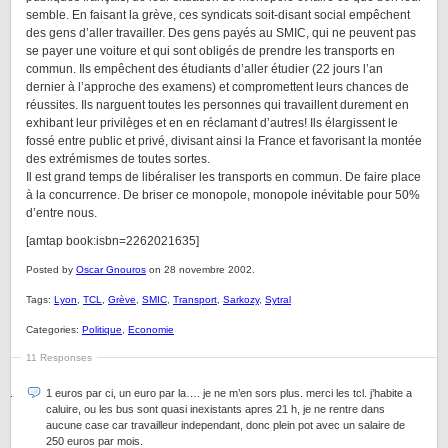
semble. En faisant la grève, ces syndicats soit-disant social empêchent
des gens d’aller travailler. Des gens payés au SMIC, qui ne peuvent pas
se payer une voiture et qui sont obligés de prendre les transports en
commun. Ils empêchent des étudiants d’aller étudier (22 jours l’an
dernier à l’approche des examens) et compromettent leurs chances de
réussites. Ils narguent toutes les personnes qui travaillent durement en
exhibant leur privilèges et en en réclamant d’autres! Ils élargissent le
fossé entre public et privé, divisant ainsi la France et favorisant la montée
des extrémismes de toutes sortes.
Il est grand temps de libéraliser les transports en commun. De faire place
à la concurrence. De briser ce monopole, monopole inévitable pour 50%
d’entre nous.
[amtap book:isbn=2262021635]
Posted by
Oscar Gnouros
on 28 novembre 2002.
Tags:
Lyon
,
TCL
,
Grève
,
SMIC
,
Transport
,
Sarkozy
,
Sytral
Categories:
Politique
,
Economie
11 Responses
1 euros par ci, un euro par la…. je ne m’en sors plus. merci les tcl. j’habite a
caluire, ou les bus sont quasi inexistants apres 21 h, je ne rentre dans
aucune case car travailleur independant, donc plein pot avec un salaire de
250 euros par mois.