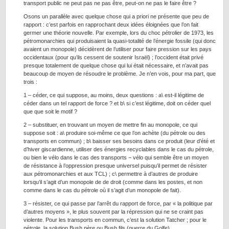
transport public ne peut pas ne pas être, peut-on ne pas le faire être ?
Osons un parallèle avec quelque chose qui a priori ne présente que peu de
rapport : c’est parfois en rapprochant deux idées éloignées que l’on fait
germer une théorie nouvelle. Par exemple, lors du choc pétrolier de 1973, les
pétromonarchies qui produisaient la quasi-totalité de l’énergie fossile (qui donc
avaient un monopole) décidèrent de l’utiliser pour faire pression sur les pays
occidentaux (pour qu’ils cessent de soutenir Israël) ; l’occident était privé
presque totalement de quelque chose qui lui était nécessaire, et n’avait pas
beaucoup de moyen de résoudre le problème. Je n’en vois, pour ma part, que
trois :
1 – céder, ce qui suppose, au moins, deux questions : a\ est-il légitime de
céder dans un tel rapport de force ? et b\ si c’est légitime, doit on céder quel
que que soit le motif ?
2 – substituer, en trouvant un moyen de mettre fin au monopole, ce qui
suppose soit : a\ produire soi-même ce que l’on achète (du pétrole ou des
transports en commun) ; b\ baisser ses besoins dans ce produit (leur d’été et
d’hiver giscardienne, utiliser des énergies recyclables dans le cas du pétrole,
ou bien le vélo dans le cas des transports − vélo qui semble être un moyen
de résistance à l’oppression presque universel puisqu’il permet de résister
aux pétromonarchies et aux TCL) ; c\ permettre à d’autres de produire
lorsqu’il s’agit d’un monopole de de droit (comme dans les postes, et non
comme dans le cas du pétrole où il s’agit d’un monopole de fait).
3 – résister, ce qui passe par l’arrêt du rapport de force, par « la politique par
d’autres moyens », le plus souvent par la répression qui ne se craint pas
violente. Pour les transports en commun, c’est la solution Tatcher ; pour le
pétrole, la solution Bush père ou Bush fils (guerre du Golfe).