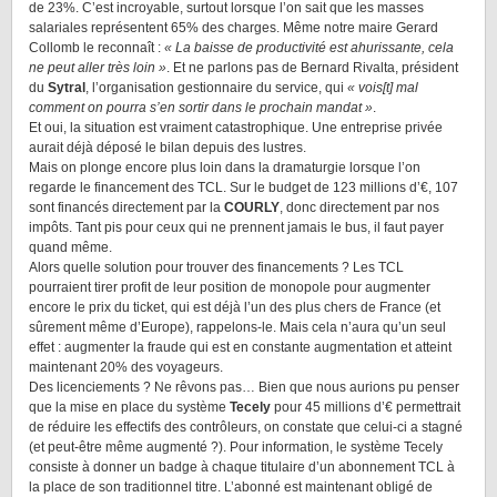
de 23%. C’est incroyable, surtout lorsque l’on sait que les masses
salariales représentent 65% des charges. Même notre maire Gerard
Collomb le reconnaît :
« La baisse de productivité est ahurissante, cela
ne peut aller très loin »
. Et ne parlons pas de Bernard Rivalta, président
du
Sytral
, l’organisation gestionnaire du service, qui
« vois[t] mal
comment on pourra s’en sortir dans le prochain mandat »
.
Et oui, la situation est vraiment catastrophique. Une entreprise privée
aurait déjà déposé le bilan depuis des lustres.
Mais on plonge encore plus loin dans la dramaturgie lorsque l’on
regarde le financement des TCL. Sur le budget de 123 millions d’€, 107
sont financés directement par la
COURLY
, donc directement par nos
impôts. Tant pis pour ceux qui ne prennent jamais le bus, il faut payer
quand même.
Alors quelle solution pour trouver des financements ? Les TCL
pourraient tirer profit de leur position de monopole pour augmenter
encore le prix du ticket, qui est déjà l’un des plus chers de France (et
sûrement même d’Europe), rappelons-le. Mais cela n’aura qu’un seul
effet : augmenter la fraude qui est en constante augmentation et atteint
maintenant 20% des voyageurs.
Des licenciements ? Ne rêvons pas… Bien que nous aurions pu penser
que la mise en place du système
Tecely
pour 45 millions d’€ permettrait
de réduire les effectifs des contrôleurs, on constate que celui-ci a stagné
(et peut-être même augmenté ?). Pour information, le système Tecely
consiste à donner un badge à chaque titulaire d’un abonnement TCL à
la place de son traditionnel titre. L’abonné est maintenant obligé de