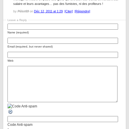
salaire et leurs avantages… pas des fumistes, ni des profiteurs !
by
Pélot69
on
Déc 12, 2011 at 1:29
[Citer]
[Répondre]
Leave a Reply
Name (required)
Email (required, but never shared)
Web
Code Anti-spam