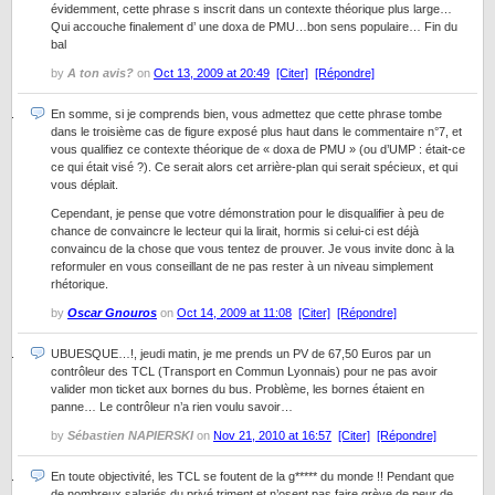
évidemment, cette phrase s inscrit dans un contexte théorique plus large…
Qui accouche finalement d’ une doxa de PMU…bon sens populaire… Fin du
bal
by
A ton avis?
on
Oct 13, 2009 at 20:49
[Citer]
[Répondre]
En somme, si je comprends bien, vous admettez que cette phrase tombe
dans le troisième cas de figure exposé plus haut dans le commentaire n°7, et
vous qualifiez ce contexte théorique de « doxa de PMU » (ou d’UMP : était-ce
ce qui était visé ?). Ce serait alors cet arrière-plan qui serait spécieux, et qui
vous déplait.
Cependant, je pense que votre démonstration pour le disqualifier à peu de
chance de convaincre le lecteur qui la lirait, hormis si celui-ci est déjà
convaincu de la chose que vous tentez de prouver. Je vous invite donc à la
reformuler en vous conseillant de ne pas rester à un niveau simplement
rhétorique.
by
Oscar Gnouros
on
Oct 14, 2009 at 11:08
[Citer]
[Répondre]
UBUESQUE…!, jeudi matin, je me prends un PV de 67,50 Euros par un
contrôleur des TCL (Transport en Commun Lyonnais) pour ne pas avoir
valider mon ticket aux bornes du bus. Problème, les bornes étaient en
panne… Le contrôleur n’a rien voulu savoir…
by
Sébastien NAPIERSKI
on
Nov 21, 2010 at 16:57
[Citer]
[Répondre]
En toute objectivité, les TCL se foutent de la g***** du monde !! Pendant que
de nombreux salariés du privé triment et n’osent pas faire grève de peur de