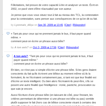
Félicitations, bel preuve de votre capacité à lire et analyser un texte. Écrit en
2002, ce pavé vient d’être réactualisé par son auteur.
Je pense que vous vous situez tout à fait au niveau des TCL, la contestation
pour la contestation, sans penser aux conséquences de ce qu’on dit ou fait.
by
Lyonnais_déçu
on
Sep 30, 2009 at 13:45
[Citer]
[Répondre]
« Tant pis pour ceux qui ne prennent jamais le bus, il faut payer quand
même. »
comment peut-on écrire un phrase aussi bête?
by
A ton avis?
on
Oct 3, 2009 at 17:56
[Citer]
[Répondre]
A ton avis?
: “Tant pis pour ceux qui ne prennent jamais le bus, il faut
payer quand même.”
comment peut-on écrire un phrase aussi bête?
Eh bien, ce n’est pas si simple d’écrire une phrase bête. Si les gens étaient
conscients du fait qu’ils écrivent une bêtise au moment même où ils la
formulent, ils ne l’écriraient certainement pas, si tant est que leur finalité est
d’écrire un texte intelligent. Ou bien alors l’écriraient-ils peut-être, s’ils se
posent une autre finalité que l’intelligence : ironie, pastiche, provocation ou
que sais-je encore.
Aussi l’écriture d’une phrase bête (en laissant de côté, pour l’instant, les
critères permettant de déterminer si une phrase est bête ou pas) semble
plutôt supposer le fait (hors cas de bêtise consciente visant à certains des