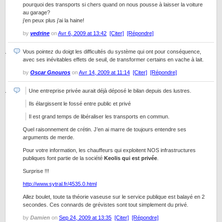
pourquoi des transports si chers quand on nous pousse à laisser la voiture
au garage?
j’en peux plus j’ai la haine!
by
vedrine
on
Avr 6, 2009 at 13:42
[Citer]
[Répondre]
Vous pointez du doigt les difficultés du système qui ont pour conséquence,
avec ses inévitables effets de seuil, de transformer certains en vache à lait.
by
Oscar Gnouros
on
Avr 14, 2009 at 11:14
[Citer]
[Répondre]
Une entreprise privée aurait déjà déposé le bilan depuis des lustres.
Ils élargissent le fossé entre public et privé
Il est grand temps de libéraliser les transports en commun.
Quel raisonnement de crétin. J’en ai marre de toujours entendre ses
arguments de merde.
Pour votre information, les chauffeurs qui exploitent NOS infrastructures
publiques font partie de la société
Keolis qui est privée
.
Surprise !!!
http://www.sytral.fr/4535.0.html
Allez boulet, toute ta théorie vaseuse sur le service publique est balayé en 2
secondes. Ces connards de grévistes sont tout simplement du privé.
by
Damien
on
Sep 24, 2009 at 13:35
[Citer]
[Répondre]