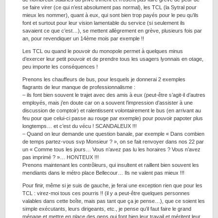
se faire virer (ce qui n’est absolument pas normal), les TCL (la Sytral pour
mieux les nommer), quant à eux, qui sont bien trop payés pour le peu qu’ils
font et surtout pour leur vision lamentable du service (si seulement ils
savaient ce que c’est…), se mettent allègrement en grève, plusieurs fois par
an, pour revendiquer un 14ème mois par exemple !!
Les TCL ou quand le pouvoir du monopole permet à quelques minus
d’exercer leur petit pouvoir et de prendre tous les usagers lyonnais en otage,
peu importe les conséquences !
Prenons les chauffeurs de bus, pour lesquels je donnerai 2 exemples
flagrants de leur manque de professionnalisme :
– ils font bien souvent le trajet avec des amis à eux (peut-être s’agit-il d’autres
employés, mais j’en doute car on a souvent l’impression d’assister à une
discussion de comptoir) et ralentissent volontairement le bus (en arrivant au
feu pour que celui-ci passe au rouge par exemple) pour pouvoir papoter plus
longtemps… et c’est du vécu ! SCANDALEUX !!!
– Quand on leur demande une question banale, par exemple « Dans combien
de temps partez-vous svp Monsieur ? », on se fait renvoyer dans nos 22 par
un « Comme tous les jours… Vous n’avez pas lu les horaires ? Vous n’avez
pas imprimé ? »… HONTEUX !!!
Prenons maintenant les contrôleurs, qui insultent et raillent bien souvent les
mendiants dans le métro place Bellecour… Ils ne valent pas mieux !!!
Pour finir, même si je suis de gauche, je ferai une exception rien que pour les
TCL : virez-moi tous ces pourris !! (il y a peut-être quelques personnes
valables dans cette boîte, mais pas tant que ça je pense…), que ce soient les
simple exécutants, leurs dirigeants, etc., je pense qu’il faut faire le grand
ménage et mettre en place des gens qui font bien leur travail et méritent leur