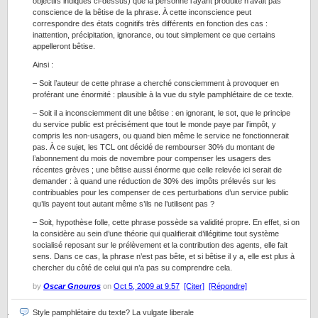
objectifs indiqués ci-dessus) que la personne l’ayant produite n’avait pas
conscience de la bêtise de la phrase. À cette inconscience peut
correspondre des états cognitifs très différents en fonction des cas :
inattention, précipitation, ignorance, ou tout simplement ce que certains
appelleront bêtise.
Ainsi :
– Soit l’auteur de cette phrase a cherché consciemment à provoquer en
proférant une énormité : plausible à la vue du style pamphlétaire de ce texte.
– Soit il a inconsciemment dit une bêtise : en ignorant, le sot, que le principe
du service public est précisément que tout le monde paye par l’impôt, y
compris les non-usagers, ou quand bien même le service ne fonctionnerait
pas. À ce sujet, les TCL ont décidé de rembourser 30% du montant de
l’abonnement du mois de novembre pour compenser les usagers des
récentes grèves ; une bêtise aussi énorme que celle relevée ici serait de
demander : à quand une réduction de 30% des impôts prélevés sur les
contribuables pour les compenser de ces perturbations d’un service public
qu’ils payent tout autant même s’ils ne l’utilisent pas ?
– Soit, hypothèse folle, cette phrase possède sa validité propre. En effet, si on
la considère au sein d’une théorie qui qualifierait d’illégitime tout système
socialisé reposant sur le prélèvement et la contribution des agents, elle fait
sens. Dans ce cas, la phrase n’est pas bête, et si bêtise il y a, elle est plus à
chercher du côté de celui qui n’a pas su comprendre cela.
by
Oscar Gnouros
on
Oct 5, 2009 at 9:57
[Citer]
[Répondre]
Style pamphlétaire du texte? La vulgate liberale