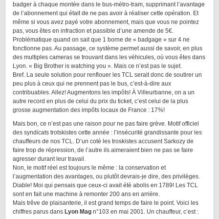
badger à chaque montée dans le bus-métro-tram, supprimant l’avantage
de l’abonnement qui était de ne pas avoir à réaliser cette opération. Et
même si vous avez payé votre abonnement, mais que vous ne pointez
pas, vous êtes en infraction et passible d’une amende de 5€.
Problématique quand on sait que 1 borne de « badgage » sur 4 ne
fonctionne pas. Au passage, ce système permet aussi de savoir, en plus
des multiples cameras se trouvant dans les véhicules, où vous êtes dans
Lyon. « Big Brother is watching you ». Mais ce n’est pas le sujet.
Bref. La seule solution pour renflouer les TCL serait donc de soutirer un
peu plus à ceux qui ne prennent pas le bus, c’est-à-dire aux
contribuables. Allez! Augmentons les impôts! À Villeurbanne, on a un
autre record en plus de celui du prix du ticket, c’est celui de la plus
grosse augmentation des impôts locaux de France : 17%!
Mais bon, ce n’est pas une raison pour ne pas faire grève. Motif officiel
des syndicats trotskistes cette année : l’insécurité grandissante pour les
chauffeurs de nos TCL. D’un coté les troskistes accusent Sarkozy de
faire trop de répression, de l’autre ils aimeraient bien ne pas se faire
agresser durant leur travail.
Non, le motif réel est toujours le même : la conservation et
l’augmentation des avantages, ou plutôt devrais-je dire, des privilèges.
Diable! Moi qui pensais que ceux-ci avait été abolis en 1789! Les TCL
sont en fait une machine à remonter 200 ans en arrière.
Mais trêve de plaisanterie, il est grand temps de faire le point. Voici les
chiffres parus dans
Lyon Mag
n°103 en mai 2001. Un chauffeur, c’est :