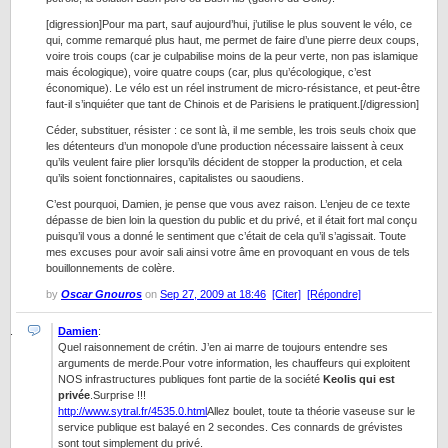
[digression]Pour ma part, sauf aujourd’hui, j’utilise le plus souvent le vélo, ce
qui, comme remarqué plus haut, me permet de faire d’une pierre deux coups,
voire trois coups (car je culpabilise moins de la peur verte, non pas islamique
mais écologique), voire quatre coups (car, plus qu’écologique, c’est
économique). Le vélo est un réel instrument de micro-résistance, et peut-être
faut-il s’inquiéter que tant de Chinois et de Parisiens le pratiquent.[/digression]
Céder, substituer, résister : ce sont là, il me semble, les trois seuls choix que
les détenteurs d’un monopole d’une production nécessaire laissent à ceux
qu’ils veulent faire plier lorsqu’ils décident de stopper la production, et cela
qu’ils soient fonctionnaires, capitalistes ou saoudiens.
C’est pourquoi, Damien, je pense que vous avez raison. L’enjeu de ce texte
dépasse de bien loin la question du public et du privé, et il était fort mal conçu
puisqu’il vous a donné le sentiment que c’était de cela qu’il s’agissait. Toute
mes excuses pour avoir sali ainsi votre âme en provoquant en vous de tels
bouillonnements de colère.
by
Oscar Gnouros
on
Sep 27, 2009 at 18:46
[Citer]
[Répondre]
Damien
:
Quel raisonnement de crétin. J’en ai marre de toujours entendre ses
arguments de merde.Pour votre information, les chauffeurs qui exploitent
NOS infrastructures publiques font partie de la société
Keolis qui est
privée
.Surprise !!!
http://www.sytral.fr/4535.0.html
Allez boulet, toute ta théorie vaseuse sur le
service publique est balayé en 2 secondes. Ces connards de grévistes
sont tout simplement du privé.