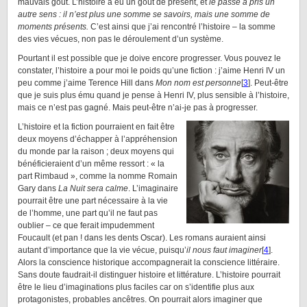
mauvais goût. L’histoire a eu un goût de présent, et
le passé a pris un
autre sens : il n’est plus une somme se savoirs, mais une somme de
moments présents.
C’est ainsi que j’ai rencontré l’histoire – la somme
des vies vécues, non pas le déroulement d’un système.
Pourtant il est possible que je doive encore progresser. Vous pouvez le
constater, l’histoire a pour moi le poids qu’une fiction : j’aime Henri IV un
peu comme j’aime Terence Hill dans
Mon nom est personne
[
3
]. Peut-être
que je suis plus ému quand je pense à Henri IV, plus sensible à l’histoire,
mais ce n’est pas gagné. Mais peut-être n’ai-je pas à progresser.
L’histoire et la fiction pourraient en fait être
deux moyens d’échapper à l’appréhension
du monde par la raison ; deux moyens qui
bénéficieraient d’un même ressort : « la
part Rimbaud », comme la nomme Romain
Gary dans
La Nuit sera calme
. L’imaginaire
pourrait être une part nécessaire à la vie
de l’homme, une part qu’il ne faut pas
oublier – ce que ferait impudemment
Foucault (et pan ! dans les dents Oscar). Les romans auraient ainsi
autant d’importance que la vie vécue, puisqu’
il nous faut imaginer
[
4
].
Alors la conscience historique accompagnerait la conscience littéraire.
Sans doute faudrait-il distinguer histoire et littérature. L’histoire pourrait
être le lieu d’imaginations plus faciles car on s’identifie plus aux
protagonistes, probables ancêtres. On pourrait alors imaginer que