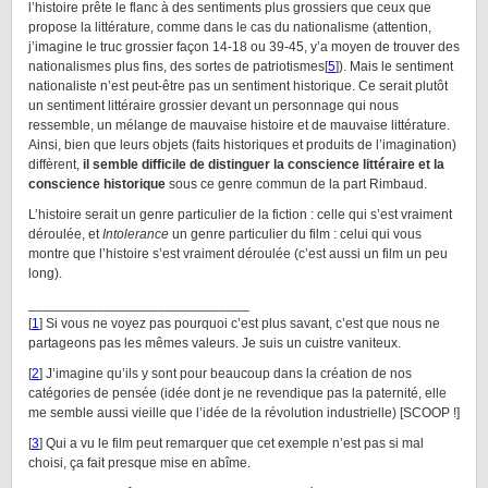
l’histoire prête le flanc à des sentiments plus grossiers que ceux que
propose la littérature, comme dans le cas du nationalisme (attention,
j’imagine le truc grossier façon 14-18 ou 39-45, y’a moyen de trouver des
nationalismes plus fins, des sortes de patriotismes[
5
]). Mais le sentiment
nationaliste n’est peut-être pas un sentiment historique. Ce serait plutôt
un sentiment littéraire grossier devant un personnage qui nous
ressemble, un mélange de mauvaise histoire et de mauvaise littérature.
Ainsi, bien que leurs objets (faits historiques et produits de l’imagination)
diffèrent,
il semble difficile de distinguer la conscience littéraire et la
conscience historique
sous ce genre commun de la part Rimbaud.
L’histoire serait un genre particulier de la fiction : celle qui s’est vraiment
déroulée, et
Intolerance
un genre particulier du film : celui qui vous
montre que l’histoire s’est vraiment déroulée (c’est aussi un film un peu
long).
_____________________________
[
1
] Si vous ne voyez pas pourquoi c’est plus savant, c’est que nous ne
partageons pas les mêmes valeurs. Je suis un cuistre vaniteux.
[
2
] J’imagine qu’ils y sont pour beaucoup dans la création de nos
catégories de pensée (idée dont je ne revendique pas la paternité, elle
me semble aussi vieille que l’idée de la révolution industrielle) [SCOOP !]
[
3
] Qui a vu le film peut remarquer que cet exemple n’est pas si mal
choisi, ça fait presque mise en abîme.