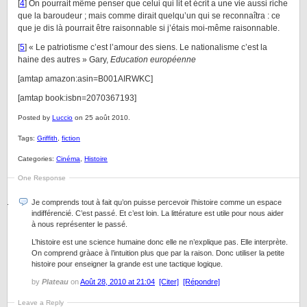
[
4
] On pourrait même penser que celui qui lit et écrit a une vie aussi riche
que la baroudeur ; mais comme dirait quelqu’un qui se reconnaîtra : ce
que je dis là pourrait être raisonnable si j’étais moi-même raisonnable.
[
5
] « Le patriotisme c’est l’amour des siens. Le nationalisme c’est la
haine des autres » Gary,
Education européenne
[amtap amazon:asin=B001AIRWKC]
[amtap book:isbn=2070367193]
Posted by
Luccio
on 25 août 2010.
Tags:
Griffith
,
fiction
Categories:
Cinéma
,
Histoire
One Response
Je comprends tout à fait qu’on puisse percevoir l’histoire comme un espace
indifférencié. C’est passé. Et c’est loin. La littérature est utile pour nous aider
à nous représenter le passé.
L’histoire est une science humaine donc elle ne n’explique pas. Elle interprète.
On comprend gràace à l’intuition plus que par la raison. Donc utiliser la petite
histoire pour enseigner la grande est une tactique logique.
by
Plateau
on
Août 28, 2010 at 21:04
[Citer]
[Répondre]
Leave a Reply