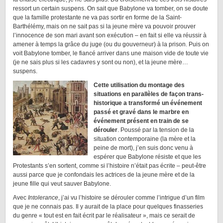
ressort un certain suspens. On sait que Babylone va tomber, on se doute
que la famille protestante ne va pas sortir en forme de la Saint-
Barthélémy, mais on ne sait pas si la jeune mère va pouvoir prouver
l’innocence de son mari avant son exécution – en fait si elle va réussir à
amener à temps la grâce du juge (ou du gouverneur) à la prison. Puis on
voit Babylone tomber, le fiancé arriver dans une maison vide de toute vie
(je ne sais plus si les cadavres y sont ou non), et la jeune mère…
suspens.
Cette utilisation du montage des
situations en parallèles de façon trans-
historique a transformé un événement
passé et gravé dans le marbre en
événement présent en train de se
dérouler
. Poussé par la tension de la
situation contemporaine (la mère et la
peine de mort), j’en suis donc venu à
espérer que Babylone résiste et que les
Protestants s’en sortent, comme si l’histoire n’était pas écrite – peut-être
aussi parce que je confondais les actrices de la jeune mère et de la
jeune fille qui veut sauver Babylone.
Avec
Intolerance
, j’ai vu l’histoire se dérouler comme l’intrigue d’un film
que je ne connais pas. Il y aurait de la place pour quelques finasseries
du genre « tout est en fait écrit par le réalisateur », mais ce serait de