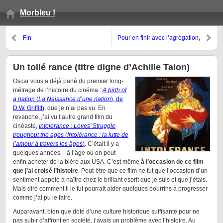
Morbleu !
Fin
Pour en finir avec l’agrégation,
le CAPES, et accessoirement
aussi avec la philosophie (au
lycée)
Un tollé rance (titre digne d’Achille Talon)
Oscar vous a déjà parlé du premier long-
métrage de l’histoire du cinéma :
A birth of
a nation
(
La Naissance d’une nation
), de
D.W. Griffith
, que je n’ai pas vu. En
revanche, j’ai vu l’autre grand film du
cinéaste,
Intolerance : Loves’ Struggle
troughout the ages
(
Intolérance : la lutte de
l’amour à travers les âges
)
. C’était il y a
quelques années – à l’âge où on peut
enfin acheter de la bière aux USA. C’est même
à l’occasion de ce film
que j’ai croisé l’histoire
. Peut-être que ce film ne fut que l’occasion d’un
sentiment appelé à naître chez le brillant esprit que je suis et que j’étais.
Mais dire comment il le fut pourrait aider quelques bourrins à progresser
comme j’ai pu le faire.
Auparavant, bien que doté d’une culture historique suffisante pour ne
pas subir d’affront en société, j’avais un problème avec l’histoire. Au