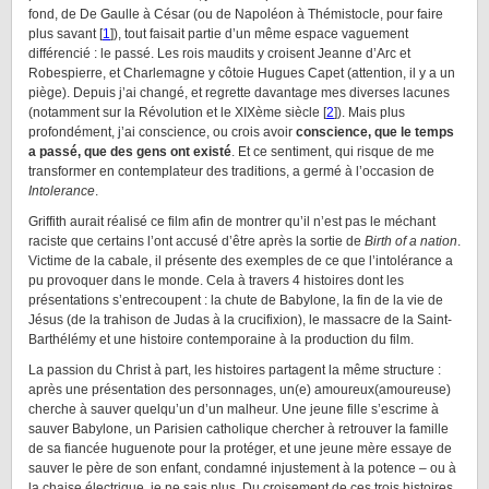
fond, de De Gaulle à César (ou de Napoléon à Thémistocle, pour faire
plus savant [
1
]), tout faisait partie d’un même espace vaguement
différencié : le passé. Les rois maudits y croisent Jeanne d’Arc et
Robespierre, et Charlemagne y côtoie Hugues Capet (attention, il y a un
piège). Depuis j’ai changé, et regrette davantage mes diverses lacunes
(notamment sur la Révolution et le XIXème siècle [
2
]). Mais plus
profondément, j’ai conscience, ou crois avoir
conscience, que le temps
a passé, que des gens ont existé
. Et ce sentiment, qui risque de me
transformer en contemplateur des traditions, a germé à l’occasion de
Intolerance
.
Griffith aurait réalisé ce film afin de montrer qu’il n’est pas le méchant
raciste que certains l’ont accusé d’être après la sortie de
Birth of a nation
.
Victime de la cabale, il présente des exemples de ce que l’intolérance a
pu provoquer dans le monde. Cela à travers 4 histoires dont les
présentations s’entrecoupent : la chute de Babylone, la fin de la vie de
Jésus (de la trahison de Judas à la crucifixion), le massacre de la Saint-
Barthélémy et une histoire contemporaine à la production du film.
La passion du Christ à part, les histoires partagent la même structure :
après une présentation des personnages, un(e) amoureux(amoureuse)
cherche à sauver quelqu’un d’un malheur. Une jeune fille s’escrime à
sauver Babylone, un Parisien catholique chercher à retrouver la famille
de sa fiancée huguenote pour la protéger, et une jeune mère essaye de
sauver le père de son enfant, condamné injustement à la potence – ou à
la chaise électrique, je ne sais plus. Du croisement de ces trois histoires