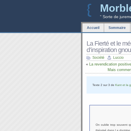
Morbl
“ Sorte de jurem
Accueil
Sommaire
La Fierté et le mé
d’inspiration gno
Société
Luccio
«
La revendication positiv
Mais comment 
Texte 2 sur 3 de
Kant et la 
On oublie trop souvent qu
théorisé dans
La doctrine 