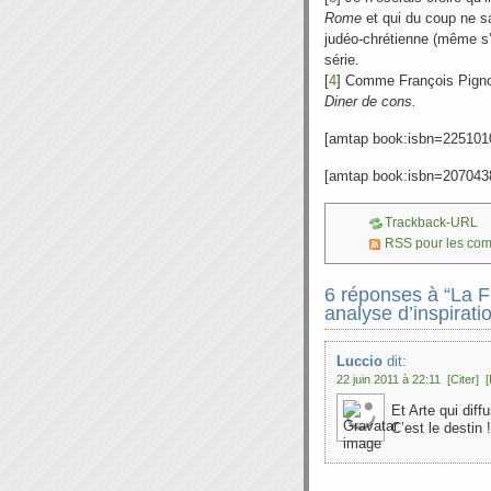
Rome
et qui du coup ne s
judéo-chrétienne (même s’i
série.
[
4
] Comme François Pignon 
Diner de cons.
[amtap book:isbn=225101
[amtap book:isbn=207043
Trackback-URL
RSS pour les co
6 réponses à “La Fi
analyse d’inspirat
Luccio
dit:
22 juin 2011 à 22:11
[Citer]
Et Arte qui diff
C’est le destin !