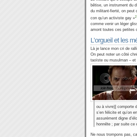
bêtise, un instrument du d
du militant-fierté, on peut
2
con qu’un activiste gay »
comme venir un léger gliss
amont toutes ces petites c
L’orgueil et les mé
Là je lance mon cri de rall
On peut noter un côté chré
taoïste ou musulman – et
ou à vivre)] comporte d
s’en félicite et qu’on e
assurément digne d’élo
honnête ; par suite ce
Ne nous trompons pas, car 