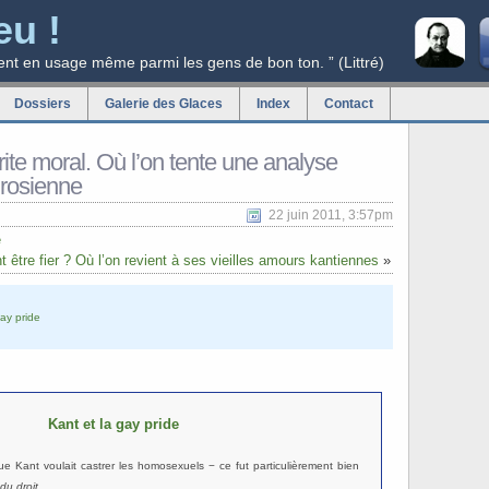
eu !
ent en usage même parmi les gens de bon ton. ” (Littré)
Dossiers
Galerie des Glaces
Index
Contact
rite moral. Où l’on tente une analyse
urosienne
22 juin 2011, 3:57pm
e
être fier ? Où l’on revient à ses vieilles amours kantiennes
»
gay pride
Kant et la gay pride
e Kant voulait castrer les homosexuels − ce fut particulièrement bien
du droit
.