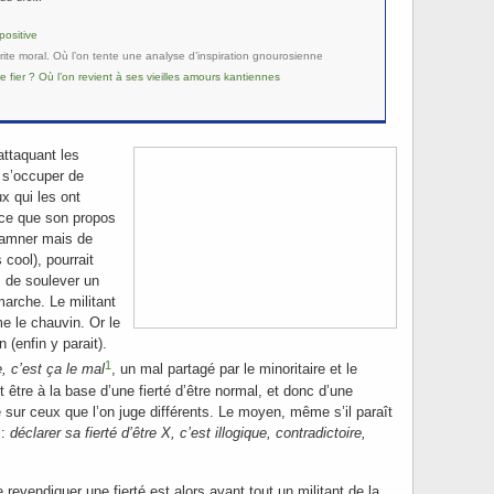
positive
érite moral. Où l’on tente une analyse d’inspiration gnourosienne
 fier ? Où l’on revient à ses vieilles amours kantiennes
attaquant les
 s’occuper de
x qui les ont
ce que son propos
damner mais de
 cool), pourrait
s de soulever un
arche. Le militant
e le chauvin. Or le
 (enfin y parait).
1
ée, c’est ça le mal
, un mal partagé par le minoritaire et le
it être à la base d’une fierté d’être normal, et donc d’une
e sur ceux que l’on juge différents. Le moyen, même s’il paraît
 :
déclarer sa fierté d’être X, c’est illogique, contradictoire,
 revendiquer une fierté est alors avant tout un militant de la