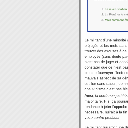
La revendication 
La Fierté et le m
Mais comment être
Le militant d’une minorité 
préjugés et les mots sans
trouver des excuses à ceu
employés (sans doute par
n’est pas de juger et con
constater que ce n’est pas
bien se fourvoyer. Tenton
mauvais aspect de sa dém
est fier sans raison, comm
chauvinisme c’est pas bien
Ainsi,
la fierté non justifi
majoritaire. Pis, ça pourra
tendance à jeter l’opprobr
nécessaire, nuirait à la fin
voire contre-productif
.
Le militant qui s’occupe de