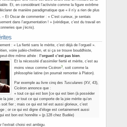
iable. Et, en considérant l’activiste comme la figure extrême
 déclarer de manière paradigmatique que « il n’y a rien de plus
. – Et Oscar de commenter : « C’est curieux, je sentais
ement dans l’argumentation ! » (véridique, c’est du travail en
onneries que j’écris).
rites
iement : « La fierté sans le mérite, c’est déjà de l’orgueil ».
tien, voire judéo-chrétien, et si ça se trouve bouddhiste,
 peut-être même athée :
l’orgueil
c’est pas bien
.
Et la nécessité d’assimiler fierté et mérite, c’est au
3
moins vieux comme Cicéron
, soit comme la
philosophie latine (on pourrait remonter à Platon).
Par exemple au livre cinq des
Tusculanes
(XV, 43),
Cicéron annonce que :
« tout ce qui est bon [ce qui est bien (à posséder
e la joie ; or tout ce qui comporte de la joie mérite qu’on
n soit fier ; mais ce qui est tel est aussi glorieux, c’est
ge ; or ce qui est digne d’éloge est certainement aussi
 qui est bon est honnête » (p.128 chez Budée)
l’extrait choisi est ambigu.