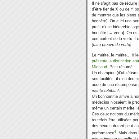
Il ne s’agit pas de réduire l
d’être fier de X ou de Y pou
de montrer que les biens s
honnête). On a ici une so
profit d’une hiérarchie lo
honnête [→ vertu]. On est 
comportent de la vertu. Tr
(faire preuve de vertu)
.
Le mérite, le mérite… ô le
présente la distinction ent
Michaud
. Petit résumé :
Un champion (d’athlétism
ses facilités, il n’en deme
accorde une récompense po
mérite
rétributif
.
Un bonhomme arrive à mar
médecins n’osaient le préd
même un certain mérite lié
Ces deux notions du mérite
toutefois être utilisées p
des heures durant peut com
4
performance
. Mais dans b
raison inverse de celle du