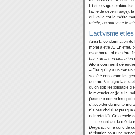
Et si le sage combine les
facile de devenir sage), la
qui vaille est le mérite mo
mérite, on doit viser le mé
L’activisme et les
Ainsi la condamnation de l
moral à être X. En effet, o
avoir honte, ni à en être fi
base de la condamnation de
Alors comment défendre 
– Dire qu’il y a un certain 
société condamne les gens
comme X malgré la société
qu’on soit responsable d’ê
le revendiquer (je suis, noi
j’assume contre les quoli
s’accorder du mérite mora
n’a pas choisi et presque
noir refoulé). On a envie d
– En jouant sur le mérite 
Bergerac
, on a donc de quo
rétribution pour une perfor