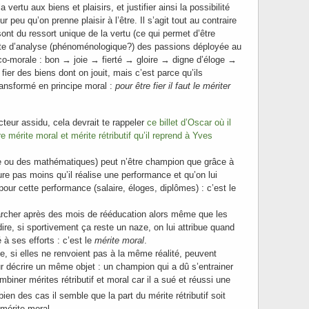
a vertu aux biens et plaisirs, et justifier ainsi la possibilité
r peu qu’on prenne plaisir à l’être. Il s’agit tout au contraire
ont du ressort unique de la vertu (ce qui permet d’être
rte d’analyse (phénoménologique?) des passions déployée au
gico-morale : bon → joie → fierté → gloire → digne d’éloge →
fier des biens dont on jouit, mais c’est parce qu’ils
ansformé en principe moral :
pour être fier il faut le mériter
cteur assidu, cela devrait te rappeler
ce billet d’Oscar où il
re mérite moral et mérite rétributif qu’il reprend à Yves
e ou des mathématiques) peut n’être champion que grâce à
ure pas moins qu’il réalise une performance et qu’on lui
ur cette performance (salaire, éloges, diplômes) : c’est le
cher après des mois de rééducation alors même que les
ire, si sportivement ça reste un naze, on lui attribue quand
 à ses efforts : c’est le
mérite
moral
.
, si elles ne renvoient pas à la même réalité, peuvent
our décrire un même objet : un champion qui a dû s’entrainer
biner mérites rétributif et moral car il a sué et réussi une
ien des cas il semble que la part du mérite rétributif soit
 mérite moral.