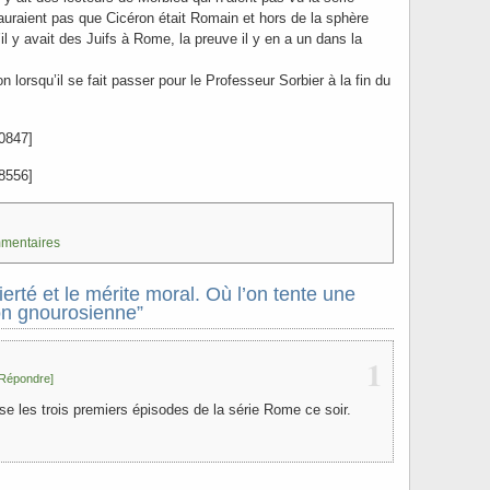
auraient pas que Cicéron était Romain et hors de la sphère
l y avait des Juifs à Rome, la preuve il y en a un dans la
lorsqu’il se fait passer pour le Professeur Sorbier à la fin du
0847]
8556]
mmentaires
erté et le mérite moral. Où l’on tente une
ion gnourosienne”
1
[Répondre]
use les trois premiers épisodes de la série Rome ce soir.