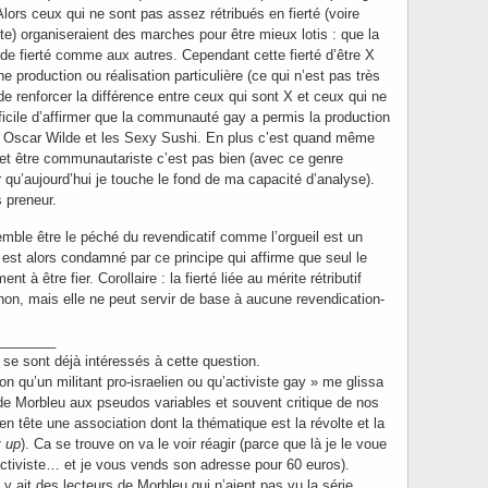
ors ceux qui ne sont pas assez rétribués en fierté (voire
e) organiseraient des marches pour être mieux lotis : que la
 de fierté comme aux autres. Cependant cette fierté d’être X
e production ou réalisation particulière (ce qui n’est pas très
 de renforcer la différence entre ceux qui sont X et ceux qui ne
ifficile d’affirmer que la communauté gay a permis la production
 Oscar Wilde et les Sexy Sushi. En plus c’est quand même
t être communautariste c’est pas bien (avec ce genre
 qu’aujourd’hui je touche le fond de ma capacité d’analyse).
s preneur.
emble être le péché du revendicatif comme l’orgueil est un
 est alors condamné par ce principe qui affirme que seul le
nt à être fier. Corollaire : la fierté liée au mérite rétributif
non, mais elle ne peut servir de base à aucune revendication-
________
se sont déjà intéressés à cette question.
 con qu’un militant pro-israelien ou qu’activiste gay » me glissa
e Morbleu aux pseudos variables et souvent critique de nos
it en tête une association dont la thématique est la révolte et la
t up
). Ca se trouve on va le voir réagir (parce que là je le voue
 activiste… et je vous vends son adresse pour 60 euros).
il y ait des lecteurs de Morbleu qui n’aient pas vu la série