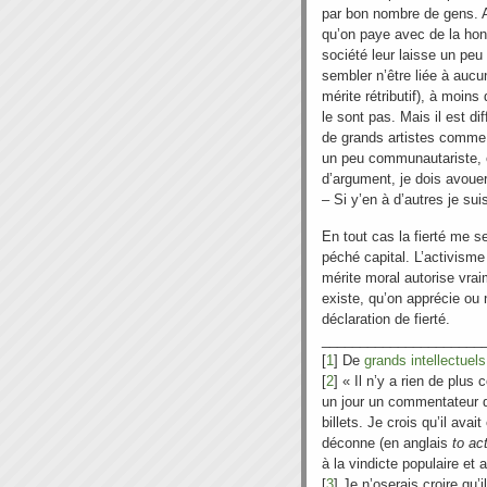
par bon nombre de gens. Al
qu’on paye avec de la hont
société leur laisse un peu
sembler n’être liée à aucun
mérite rétributif), à moins
le sont pas. Mais il est d
de grands artistes comme
un peu communautariste, e
d’argument, je dois avouer
– Si y’en à d’autres je sui
En tout cas la fierté me s
péché capital. L’activisme
mérite moral autorise vraime
existe, qu’on apprécie ou 
déclaration de fierté.
_____________________
[
1
] De
grands intellectuels
[
2
] « Il n’y a rien de plus
un jour un commentateur d
billets. Je crois qu’il ava
déconne (en anglais
to ac
à la vindicte populaire et
[
3
] Je n’oserais croire qu’