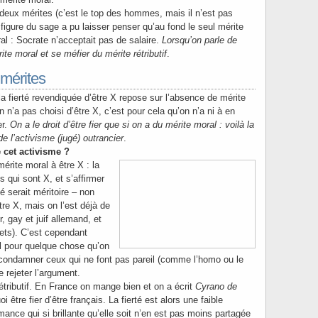
 deux mérites (c’est le top des hommes, mais il n’est pas
 figure du sage a pu laisser penser qu’au fond le seul mérite
ral : Socrate n’acceptait pas de salaire.
Lorsqu’on parle de
rite moral et se méfier du mérite rétributif
.
 mérites
a fierté revendiquée d’être X repose sur l’absence de mérite
n n’a pas choisi d’être X, c’est pour cela qu’on n’a ni à en
er.
On a le droit d’être fier que si on a du mérite moral : voilà la
 l’activisme (jugé) outrancier
.
cet activisme ?
mérite moral à être X : la
 qui sont X, et s’affirmer
 serait méritoire – non
tre X, mais on l’est déjà de
r, gay et juif allemand, et
bets). C’est cependant
l pour quelque chose qu’on
 condamner ceux qui ne font pas pareil (comme l’homo ou le
e rejeter l’argument.
rétributif. En France on mange bien et on a écrit
Cyrano de
i être fier d’être français. La fierté est alors une faible
mance qui si brillante qu’elle soit n’en est pas moins partagée