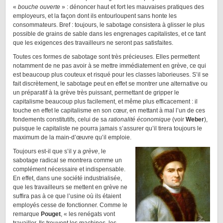
«
bouche ouverte
» : dénoncer haut et fort les mauvaises pratiques des
employeurs, et la façon dont ils entourloupent sans honte les
consommateurs. Bref : toujours, le sabotage consistera à glisser le plus
possible de grains de sable dans les engrenages capitalistes, et ce tant
que les exigences des travailleurs ne seront pas satisfaites.
Toutes ces formes de sabotage sont très précieuses. Elles permettent
notamment de ne pas avoir à se mettre immédiatement en grève, ce qui
est beaucoup plus couteux et risqué pour les classes laborieuses. S’il se
fait discrètement, le sabotage peut en effet se montrer une alternative ou
un préparatif à la grève très puissant, permettant de gripper le
capitalisme beaucoup plus facilement, et même plus efficacement : il
touche en effet le capitalisme en son cœur, en mettant à mal l’un de ces
fondements constitutifs, celui de sa
rationalité économique
(voir
Weber
),
puisque le capitaliste ne pourra jamais s’assurer qu’il tirera toujours le
maximum de la main-d’œuvre qu’il emploie.
Toujours est-il que s’il y a
grève
, le
sabotage radical se montrera comme un
complément nécessaire et indispensable.
En effet, dans une société industrialisée,
que les travailleurs se mettent en grève ne
suffira pas à ce que l’usine où ils étaient
employés cesse de fonctionner. Comme le
remarque
Pouget
, « les renégats vont