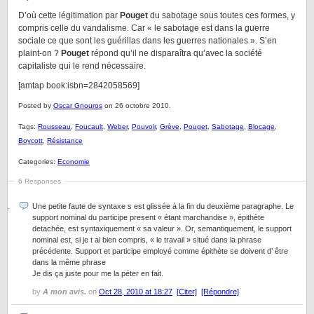
D’où cette légitimation par
Pouget
du sabotage sous toutes ces formes, y
compris celle du vandalisme. Car « le sabotage est dans la guerre
sociale ce que sont les guérillas dans les guerres nationales ». S’en
plaint-on ?
Pouget
répond qu’il ne disparaîtra qu’avec la société
capitaliste qui le rend nécessaire.
[amtap book:isbn=2842058569]
Posted by
Oscar Gnouros
on 26 octobre 2010.
Tags:
Rousseau
,
Foucault
,
Weber
,
Pouvoir
,
Grève
,
Pouget
,
Sabotage
,
Blocage
,
Boycott
,
Résistance
Categories:
Economie
6 Responses
Une petite faute de syntaxe s est glissée à la fin du deuxième paragraphe. Le
support nominal du participe present « étant marchandise », épithète
detachée, est syntaxiquement « sa valeur ». Or, semantiquement, le support
nominal est, si je t ai bien compris, « le travail » situé dans la phrase
précédente. Support et participe employé comme épithète se doivent d’ être
dans la même phrase
Je dis ça juste pour me la péter en fait.
by
A mon avis.
on
Oct 28, 2010 at 18:27
[Citer]
[Répondre]