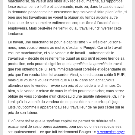
marchandise, sa valeur
doit
obéir aux règles du marché, au rapport de
force existant entre l’offre et la demande, mais où, dans le cas du travail,
la demande parvient malheureusement trop souvent à faire plier l’offre, si
bien que les travailleurs ne voient la plupart du temps aucune autre
issue que de se soumettre entièrement corps et âme à l’autorité des
employeurs. Mais peut-être ne tient-il qu’au travailleur d’inverser cette
tendance…
Le travail, une marchandise pour le capitalisme ? « Très bien, disons-
nous, nous vous prenons au mot », s’exclame
Pouget
. Car si le travail
est une marchandise, et si le vendeur de travail − autrement dit le
travailleur − décide de rester ferme quant au prix qu’il espère tirer de sa
production, cela pourrait signifier que la
qualité
et la
quantité
de travail
que l’on obtiendra de lui sera immédiatement corrélée et dépendante du
prix que l’on voudra bien lui accorder. Ainsi, si un chapeau coûte 5 EUR,
mais que vous ne voulez mettre que 4 EUR dans son achat, vous
attendrez que le vendeur revoie son prix et concède à le diminuer. Ou
bien, si le vendeur refuse de vous le céder pour moins cher, vous serez
obligé de vous contenter d’un chapeau d’une qualité inférieure. Or, il ne
tient qu’à la volonté du vendeur de ne pas céder sur le prix qu’il juge
juste, tout comme il appartient au seul travailleur de ne pas céder sur le
prix de son labeur.
D’où cette thèse que le système capitaliste permet de déduire très
exactement de ses propres axiomes, pour peu qu’on les respecte très
scrupuleusement − ce que fait évidemment
Pouget
: «
à mauvaise paye,