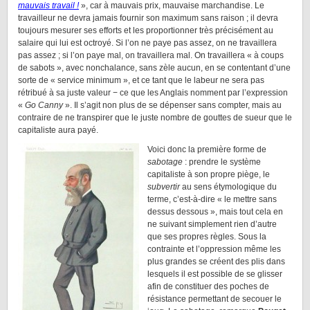
mauvais travail !
», car à mauvais prix, mauvaise marchandise. Le
travailleur ne devra jamais fournir son maximum sans raison ; il devra
toujours mesurer ses efforts et les proportionner très précisément au
salaire qui lui est octroyé. Si l’on ne paye pas assez, on ne travaillera
pas assez ; si l’on paye mal, on travaillera mal. On travaillera « à coups
de sabots », avec nonchalance, sans zèle aucun, en se contentant d’une
sorte de « service minimum », et ce tant que le labeur ne sera pas
rétribué à sa juste valeur − ce que les Anglais nomment par l’expression
«
Go Canny
». Il s’agit non plus de se dépenser sans compter, mais au
contraire de ne transpirer que le juste nombre de gouttes de sueur que le
capitaliste aura payé.
Voici donc la première forme de
sabotage
: prendre le système
capitaliste à son propre piège, le
subvertir
au sens étymologique du
terme, c’est-à-dire « le mettre sans
dessus dessous », mais tout cela en
ne suivant simplement rien d’autre
que ses propres règles. Sous la
contrainte et l’oppression même les
plus grandes se créent des plis dans
lesquels il est possible de se glisser
afin de constituer des poches de
résistance permettant de secouer le