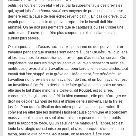
travailler. Ils trouvent les machines, les
outils, les fours en bon état − et ce, par la suprême faute des grévistes
qui, ayant laissé en
bonne santé
ces moyens de production, ont laissé
derrière eux la cause de leur échec revendicatif ». En cas de grève, tout
espoir pour le capitaliste de pouvoir reprendre le travail doit être
annihilé. On ne doit pas permettre que le capitaliste puisse utiliser une
autre main-d’œuvre peut-être plus coopérante et conciliante, mais
surtout plus servile.
On bloquera ainsi l’accès aux locaux : personne ne doit pouvoir entrer
travailler pendant que d’autres sont dehors à lutter. On détruira l’outillage
et les machines de production pour éviter que d’autres s’en servent. On
empêchera par tous les moyens les travailleurs en désaccord avec les
motifs des grèves d’aller travailler, car pour faire plier les capitalistes, tout
travail doit être stoppé, et la grève doit, idéalement, être
générale.
Un
travailleur non gréviste est un travailleur de trop, et un bon travailleur est
un travailleur à l’arrêt. La décision de faire grève ou de saboter ne serait-
elle que le fait d’une minorité ? Celle-ci, dit
Pouget
, est éclairée,
consciente, et agit dans l’intérêt du bien commun ; elle peut s’arroger ce
droit de décider au nom de tous et d’user de tels moyens, car la fin les
justifie. Pour que l’utilisation des micro-pouvoirs ne soit pas vaine, il
convient en effet que les dominés fassent cause commune et s’opposent
massivement comme un seul bloc, unis pour peser de tout leur poids
dans le rapport de force. Qu’un seul vienne manquer à l’appel, et c’est
toute la stratégie qui est mise en péril, et c’est pourquoi, d’une certaine
façon, pour le dire comme
Rousseau
, on le forcera à être libre.