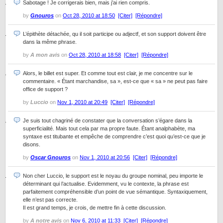
Sabotage ! Je corrigerais bien, mais j’ai rien compris.
by
Gnouros
on
Oct 28, 2010 at 18:50
[Citer]
[Répondre]
L’épithète détachée, qu il soit participe ou adjectf, et son support doivent être
dans la même phrase.
by
A mon avis
on
Oct 28, 2010 at 18:58
[Citer]
[Répondre]
Alors, le billet est super. Et comme tout est clair, je me concentre sur le
commentaire. « Étant marchandise, sa », est-ce que « sa » ne peut pas faire
office de support ?
by
Luccio
on
Nov 1, 2010 at 20:49
[Citer]
[Répondre]
Je suis tout chagriné de constater que la conversation s’égare dans la
superficialité. Mais tout cela par ma propre faute. Étant analphabète, ma
syntaxe est titubante et empêche de comprendre c’est quoi qu’est-ce que je
disons.
by
Oscar Gnouros
on
Nov 1, 2010 at 20:56
[Citer]
[Répondre]
Non cher Luccio, le support est le noyau du groupe nominal, peu importe le
déterminant qui l’actualise. Evidemment, vu le contexte, la phrase est
parfaitement compréhensible d’un point de vue sémantique. Syntaxiquement,
elle n’est pas correcte.
Il est grand temps, je crois, de mettre fin à cette discussion.
by
A notre avis
on
Nov 6, 2010 at 11:33
[Citer]
[Répondre]