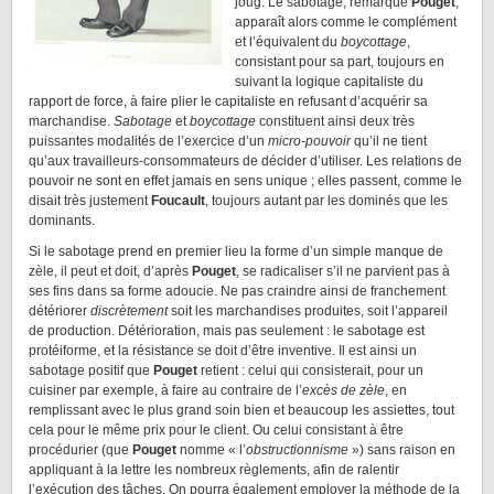
joug. Le sabotage, remarque
Pouget
,
apparaît alors comme le complément
et l’équivalent du
boycottage
,
consistant pour sa part, toujours en
suivant la logique capitaliste du
rapport de force, à faire plier le capitaliste en refusant d’acquérir sa
marchandise.
Sabotage
et
boycottage
constituent ainsi deux très
puissantes modalités de l’exercice d’un
micro-pouvoir
qu’il ne tient
qu’aux travailleurs-consommateurs de décider d’utiliser. Les relations de
pouvoir ne sont en effet jamais en sens unique ; elles passent, comme le
disait très justement
Foucault
, toujours autant par les dominés que les
dominants.
Si le sabotage prend en premier lieu la forme d’un simple manque de
zèle, il peut et doit, d’après
Pouget
, se radicaliser s’il ne parvient pas à
ses fins dans sa forme adoucie. Ne pas craindre ainsi de franchement
détériorer
discrètement
soit les marchandises produites, soit l’appareil
de production. Détérioration, mais pas seulement : le sabotage est
protéiforme, et la résistance se doit d’être inventive. Il est ainsi un
sabotage positif que
Pouget
retient : celui qui consisterait, pour un
cuisiner par exemple, à faire au contraire de l’
excès de zèle
, en
remplissant avec le plus grand soin bien et beaucoup les assiettes, tout
cela pour le même prix pour le client. Ou celui consistant à être
procédurier (que
Pouget
nomme « l’
obstructionnisme
») sans raison en
appliquant à la lettre les nombreux règlements, afin de ralentir
l’exécution des tâches. On pourra également employer la méthode de la