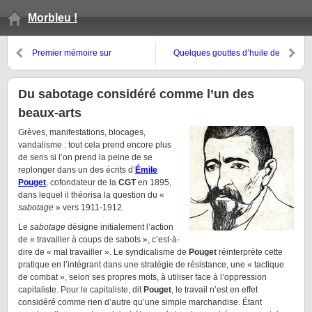
Morbleu !
Premier mémoire sur
Quelques gouttes d’huile de
l’instruction publique de
coude dans la Rolex
l’informatique nouménale
Du sabotage considéré comme l’un des
beaux-arts
Grèves, manifestations, blocages,
vandalisme : tout cela prend encore plus
de sens si l’on prend la peine de se
replonger dans un des écrits d’
Émile
Pouget
, cofondateur de la
CGT
en 1895,
dans lequel il théorisa la question du «
sabotage
» vers 1911-1912.
Le
sabotage
désigne initialement l’action
de « travailler à coups de sabots », c’est-à-
dire de « mal travailler ». Le syndicalisme de
Pouget
réinterprète cette
pratique en l’intégrant dans une stratégie de résistance, une « tactique
de combat », selon ses propres mots, à utiliser face à l’oppression
capitaliste. Pour le capitaliste, dit
Pouget
, le travail n’est en effet
considéré comme rien d’autre qu’une simple marchandise. Étant