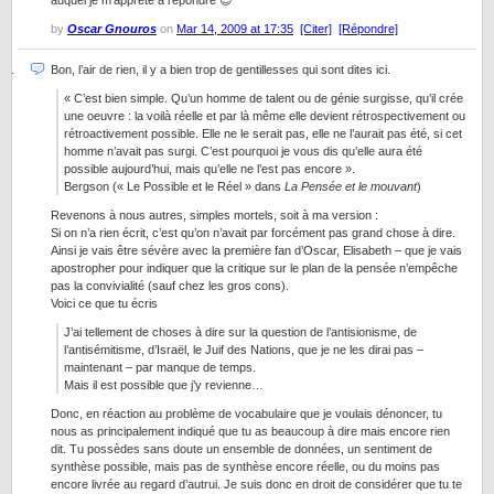
auquel je m’apprête à répondre 😉
by
Oscar Gnouros
on
Mar 14, 2009 at 17:35
[Citer]
[Répondre]
Bon, l’air de rien, il y a bien trop de gentillesses qui sont dites ici.
« C’est bien simple. Qu’un homme de talent ou de génie surgisse, qu’il crée
une oeuvre : la voilà réelle et par là même elle devient rétrospectivement ou
rétroactivement possible. Elle ne le serait pas, elle ne l’aurait pas été, si cet
homme n’avait pas surgi. C’est pourquoi je vous dis qu’elle aura été
possible aujourd’hui, mais qu’elle ne l’est pas encore ».
Bergson (« Le Possible et le Réel » dans
La Pensée et le mouvant
)
Revenons à nous autres, simples mortels, soit à ma version :
Si on n’a rien écrit, c’est qu’on n’avait par forcément pas grand chose à dire.
Ainsi je vais être sévère avec la première fan d’Oscar, Elisabeth – que je vais
apostropher pour indiquer que la critique sur le plan de la pensée n’empêche
pas la convivialité (sauf chez les gros cons).
Voici ce que tu écris
J’ai tellement de choses à dire sur la question de l’antisionisme, de
l’antisémitisme, d’Israël, le Juif des Nations, que je ne les dirai pas –
maintenant – par manque de temps.
Mais il est possible que j’y revienne…
Donc, en réaction au problème de vocabulaire que je voulais dénoncer, tu
nous as principalement indiqué que tu as beaucoup à dire mais encore rien
dit. Tu possèdes sans doute un ensemble de données, un sentiment de
synthèse possible, mais pas de synthèse encore réelle, ou du moins pas
encore livrée au regard d’autrui. Je suis donc en droit de considérer que tu te