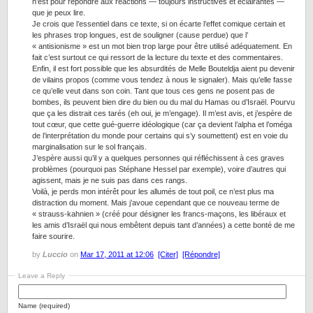
n’est pour répondre aux réactions — toujours instructives et éclairantes —
que je peux lire.
Je crois que l’essentiel dans ce texte, si on écarte l’effet comique certain et
les phrases trop longues, est de souligner (cause perdue) que l’
« antisionisme » est un mot bien trop large pour être utilisé adéquatement. En
fait c’est surtout ce qui ressort de la lecture du texte et des commentaires.
Enfin, il est fort possible que les absurdités de Melle Bouteldja aient pu devenir
de vilains propos (comme vous tendez à nous le signaler). Mais qu’elle fasse
ce qu’elle veut dans son coin. Tant que tous ces gens ne posent pas de
bombes, ils peuvent bien dire du bien ou du mal du Hamas ou d’Israël. Pourvu
que ça les distrait ces tarés (eh oui, je m’engage). Il m’est avis, et j’espère de
tout cœur, que cette gué-guerre idéologique (car ça devient l’alpha et l’oméga
de l’interprétation du monde pour certains qui s’y soumettent) est en voie du
marginalisation sur le sol français.
J’espère aussi qu’il y a quelques personnes qui réfléchissent à ces graves
problèmes (pourquoi pas Stéphane Hessel par exemple), voire d’autres qui
agissent, mais je ne suis pas dans ces rangs.
Voilà, je perds mon intérêt pour les allumés de tout poil, ce n’est plus ma
distraction du moment. Mais j’avoue cependant que ce nouveau terme de
« strauss-kahnien » (créé pour désigner les francs-maçons, les libéraux et
les amis d’Israël qui nous embêtent depuis tant d’années) a cette bonté de me
faire sourire.
by
Luccio
on
Mar 17, 2011 at 12:06
[Citer]
[Répondre]
Leave a Reply
Name (required)