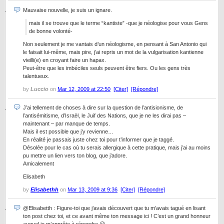
Mauvaise nouvelle, je suis un ignare.
mais il se trouve que le terme “kantiste” -que je néologise pour vous Gens
de bonne volonté-
Non seulement je me vantais d’un néologisme, en pensant à San Antonio qui
le faisait lui-même, mais pire, j’ai repris un mot de la vulgarisation kantienne
vieilli(e) en croyant faire un hapax.
Peut-être que les imbéciles seuls peuvent être fiers. Ou les gens très
talentueux.
by
Luccio
on
Mar 12, 2009 at 22:50
[Citer]
[Répondre]
J’ai tellement de choses à dire sur la question de l’antisionisme, de
l’antisémitisme, d’Israël, le Juif des Nations, que je ne les dirai pas –
maintenant – par manque de temps.
Mais il est possible que j’y revienne…
En réalité je passais juste chez toi pour t’informer que je taggé.
Désolée pour le cas où tu serais allergique à cette pratique, mais j’ai au moins
pu mettre un lien vers ton blog, que j’adore.
Amicalement
Elisabeth
by
Elisabethh
on
Mar 13, 2009 at 9:36
[Citer]
[Répondre]
@Elisabetth : Figure-toi que j’avais découvert que tu m’avais tagué en lisant
ton post chez toi, et ce avant même ton message ici ! C’est un grand honneur