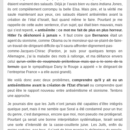
étaient vraiment des salauds. Déjà je l’avais bien vu dans
Indiana Jones
,
ils ont complètement corrompu la belle Elsa. Mais pire, et la vérité me
saute maintenant aux yeux, ces salauds étaient antisémites avant la
création de l’état d’Israël, faut quand même le faire. Pourtant je me
rappelle de cette autre sentence, d’un sujet, qui était bien mauvais, mais
qui s’est repenti,
« antisémite : ce mot me fait de plus en plus horreur.
Hitler l’a déshonoré à jamais »
. Il faut croire que
Bernanos
était un
agent du sionisme, comme Obama ou le monsieur-qui-se-plaint-de-faire-
un-travail-de-dirigeant-difficile-qu’il-saura-affronter-dignement-pas-
comme-Jacques-Chirac (Pardon, je suis pour quelques temps en
Allemagne, j’ai la maladie des mots à rallonge, et ma défiance envers
celui
qu’un crétin de rouqmoute prétentieux mais qui a le sens de la
formule
que le sympathique Dany le Rouge a appelé « le dirigeant de
l’entreprise France » a elle aussi grandi).
Me voilà donc avec deux problèmes,
comprendre qu’il y ait eu un
antisémitisme avant la création de l’Etat d’Israël
ou comprendre quel
peut être le rapport nouveau entre antisémitisme et sionisme. Tentons
une approche.
Je pourrais dire que les Juifs n’ont jamais été capables d’être intégrés
quelque part, mais il me semble que Soral a été condamné pour un truc
du genre, c’est dangereux, encore que moi, mon pseudo me protègerait.
Pourtant ça serait une bonne interprétation systématique, Israël serait
une sorte d’intensité de la casse-couillerie juive. Les Juifs, enfin du