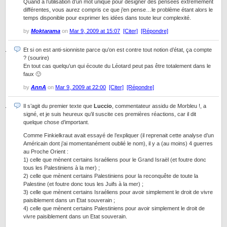
Quand à l’utilisation d’un mot unique pour désigner des pensées extrêmement
différentes, vous aurez compris ce que j’en pense…le problème étant alors le
temps disponible pour exprimer les idées dans toute leur complexité.
by
Moktarama
on
Mar 9, 2009 at 15:07
[Citer]
[Répondre]
Et si on est anti-sionniste parce qu’on est contre tout notion d’état, ça compte
? (sourire)
En tout cas quelqu’un qui écoute du Léotard peut pas être totalement dans le
faux 🙂
by
AnnA
on
Mar 9, 2009 at 22:00
[Citer]
[Répondre]
Il s’agit du premier texte que
Luccio
, commentateur assidu de Morbleu !, a
signé, et je suis heureux qu’il suscite ces premières réactions, car il dit
quelque chose d’important.
Comme Finkielkraut avait essayé de l’expliquer (il reprenait cette analyse d’un
Américain dont j’ai momentanément oublié le nom), il y a (au moins) 4 guerres
au Proche Orient :
1) celle que mènent certains Israéliens pour le Grand Israël (et foutre donc
tous les Palestiniens à la mer) ;
2) celle que mènent certains Palestiniens pour la reconquête de toute la
Palestine (et foutre donc tous les Juifs à la mer) ;
3) celle que mènent certains Israéliens pour avoir simplement le droit de vivre
paisiblement dans un Etat souverain ;
4) celle que mènent certains Palestiniens pour avoir simplement le droit de
vivre paisiblement dans un Etat souverain.