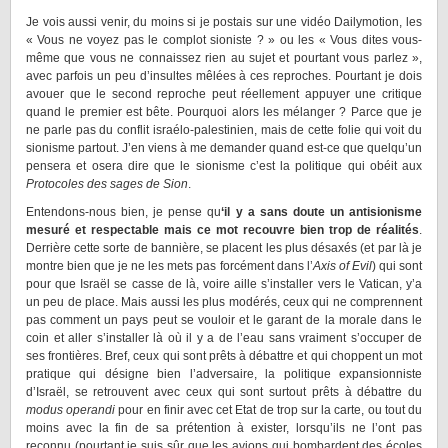
Je vois aussi venir, du moins si je postais sur une vidéo Dailymotion, les
« Vous ne voyez pas le complot sioniste ? » ou les « Vous dites vous-
même que vous ne connaissez rien au sujet et pourtant vous parlez »,
avec parfois un peu d’insultes mêlées à ces reproches. Pourtant je dois
avouer que le second reproche peut réellement appuyer une critique
quand le premier est bête. Pourquoi alors les mélanger ? Parce que je
ne parle pas du conflit israélo-palestinien, mais de cette folie qui voit du
sionisme partout. J’en viens à me demander quand est-ce que quelqu’un
pensera et osera dire que le sionisme c’est la politique qui obéit aux
Protocoles des sages de Sion
.
Entendons-nous bien, je pense qu
‘il y a sans doute un antisionisme
mesuré et respectable mais ce mot recouvre bien trop de réalités
.
Derrière cette sorte de bannière, se placent les plus désaxés (et par là je
montre bien que je ne les mets pas forcément dans l’
Axis of Evil
) qui sont
pour que Israël se casse de là, voire aille s’installer vers le Vatican, y’a
un peu de place. Mais aussi les plus modérés, ceux qui ne comprennent
pas comment un pays peut se vouloir et le garant de la morale dans le
coin et aller s’installer là où il y a de l’eau sans vraiment s’occuper de
ses frontières. Bref, ceux qui sont prêts à débattre et qui choppent un mot
pratique qui désigne bien l’adversaire, la politique expansionniste
d’Israël, se retrouvent avec ceux qui sont surtout prêts à débattre du
modus operandi
pour en finir avec cet Etat de trop sur la carte, ou tout du
moins avec la fin de sa prétention à exister, lorsqu’ils ne l’ont pas
reconnu (pourtant je suis sûr que les avions qui bombardent des écoles