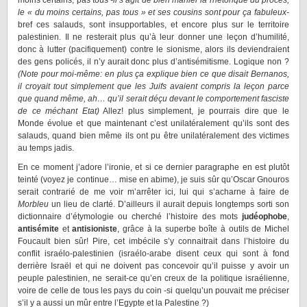
moins certains, pas tous
-il s’agit de bien manier la rhétorique du procès,
le « du moins certains, pas tous » et ses cousins sont pour ça fabuleux-
bref ces salauds, sont insupportables, et encore plus sur le territoire
palestinien. Il ne resterait plus qu’à leur donner une leçon d’humilité,
donc à lutter (pacifiquement) contre le sionisme, alors ils deviendraient
des gens policés, il n’y aurait donc plus d’antisémitisme. Logique non ?
(Note pour moi-même: en plus ça explique bien ce que disait Bernanos,
il croyait tout simplement que les Juifs avaient compris la leçon parce
que quand même, ah… qu’il serait déçu devant le comportement fasciste
de ce méchant Etat)
Allez! plus simplement, je pourrais dire que le
Monde évolue et que maintenant c’est unilatéralement qu’ils sont des
salauds, quand bien même ils ont pu être unilatéralement des victimes
au temps jadis.
En ce moment j’adore l’ironie, et si ce dernier paragraphe en est plutôt
teinté (voyez je continue… mise en abime), je suis sûr qu’Oscar Gnouros
serait contrarié de me voir m’arrêter ici, lui qui s’acharne à faire de
Morbleu
un lieu de clarté. D’ailleurs il aurait depuis longtemps sorti son
dictionnaire d’étymologie ou cherché l’histoire des mots
judéophobe
,
antisémite
et
antisioniste
, grâce à la superbe boîte à outils de Michel
Foucault bien sûr! Pire, cet imbécile s’y connaitrait dans l’histoire du
conflit israélo-palestinien (israélo-arabe disent ceux qui sont à fond
derrière Israël et qui ne doivent pas concevoir qu’il puisse y avoir un
peuple palestinien, ne serait-ce qu’en creux de la politique israélienne,
voire de celle de tous les pays du coin -si quelqu’un pouvait me préciser
s’il y a aussi un mûr entre l’Egypte et la Palestine ?)