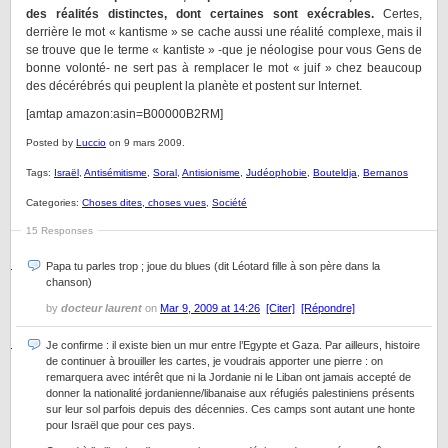
des réalités distinctes, dont certaines sont exécrables.
Certes,
derrière le mot « kantisme » se cache aussi une réalité complexe, mais il
se trouve que le terme « kantiste » -que je néologise pour vous Gens de
bonne volonté- ne sert pas à remplacer le mot « juif » chez beaucoup
des décérébrés qui peuplent la planète et postent sur Internet.
[amtap amazon:asin=B00000B2RM]
Posted by
Luccio
on 9 mars 2009.
Tags:
Israël
,
Antisémitisme
,
Soral
,
Antisionisme
,
Judéophobie
,
Bouteldja
,
Bernanos
Categories:
Choses dites, choses vues
,
Société
15 Responses
Papa tu parles trop ; joue du blues (dit Léotard fille à son père dans la
chanson)
by
docteur laurent
on
Mar 9, 2009 at 14:26
[Citer]
[Répondre]
Je confirme : il existe bien un mur entre l’Egypte et Gaza. Par ailleurs, histoire
de continuer à brouiller les cartes, je voudrais apporter une pierre : on
remarquera avec intérêt que ni la Jordanie ni le Liban ont jamais accepté de
donner la nationalité jordanienne/libanaise aux réfugiés palestiniens présents
sur leur sol parfois depuis des décennies. Ces camps sont autant une honte
pour Israël que pour ces pays.