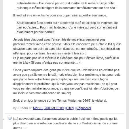
antisémitisme – Dieudonné par ex. est maître en la matière ! et je défie
quiconque même intelligent de le constater immédiatement sur son site !
Il faudrait être un acharné pour s’occuper ainsi à perdre son temps.
Seule solution à ce conflit qui n’a que trop duré et fait trop de victimes, de
part et d’autre… Pour moi, la douleur d’une mère qui perd son enfant est
exactement pareille partout.
Je suis bien d’accord avec l’ensemble de votre intervention et plus
particulièrement avec cette phrase. Mais elle concentre peut-être le fait que la
situation dans ce coin, et dans bien d’autres, est compliquée. Il semblerait en
effet que, pour certains, les autres méritent leur sort.
Et je ne parle pas d’un mérite à la Sénèque, fait pour élever l’âme, plutôt d’un
mérite à la « Si vous n’aviez pas commencé… ».
Sinon y’aura toujours des gens pour dire que les Palestiniens ça existait pas
avant que ça râle contre Israël, mais c’est bien leur problème, c’est pour cela
que j’aime bien votre 4ème paragraphe, qui résume bien votre façon
d’appréhender le problème, qui à mes yeux est pas mal fichue (ce qui pour
vous est de moindre importance, vu que ce conflit est loin de m’obséder, ce
aui indiaue bien mon abscence de savoir)
Bref, si un jour je tombe sur les Temps Modernes 06/67, je visiterai.
by
Luccio
on
Mar 31, 2009 at 18:09
[Citer]
[Répondre]
[…] nouveauté dans l’argument laisse le public froid, ce même public qui fut
plus disert sur une réflexion condescendante sur l’antisionisme, ou sur une
autre […]