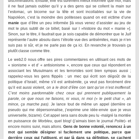
discriminations. Ensuite, elle est sûrement mieux informée que moi, mais
il ne faut jamais oublier qu’il y a des gens qui se collent la main sur
l’estomac, un bicorne sur la tête et sont incollables sur la vie de
Napoléon, c’est la moindre des politesses quand on est victime d’une
manie
que d’être un peu informée [là vous venez d’assister au jeu de
mot le plus subtil de ce billet, basé sur l »histoire du mot « manie »].
Sinon, sur le titre, il faudrait que je sois capable de démontrer que le Juif
représente l’autre absolu dans l’étroite vue des antisémites, mais je n’en
suis pas si sûr, et je ne parle pas de ça ici. En revanche je trouvais ça
plutôt classe comme titre.
Le web2.0 nous offre ses pires commentaires en utilisant ces mots de
« sionisme » et d’ « antisionisme », encore que ceux qui répondent en
associant les Musulmans et les terroristes sont bien sympas aussi ;
rappelez-vous les gens flippés : un mec qui écrit son dégoût de la
politique d’Israël, même s’il est antisémite, ça veut pas forcément dire
qu’il est aussi violent,
on a le droit d’être con tant qu’on n’est inoffensif.
C’est moins pardonnable chez ceux qui prennent publiquement la
parole, ce que nous ne faisons, ni vous, ni moi (« le petit chat », ah
mince, ça marche pas)
. Je lance tout de même un appel (derrière ce
pseudo qui me dépersonnalise, j’exprime une idée-envie que je veux
universelle, bizarre). Cet appel sera sans doute peu lu -malgré la montée
en puissance de
Morbleu
, quel blog! (j’aimais bien le journal
Polite
)- et
encore moins suivi, mais allons.
Gens de bonne volonté, renoncez à un
mot qui semble désigner si facilement une politique, parce que
derrière ceux qui l’utilisent, et par là dans sa définition, se cachent