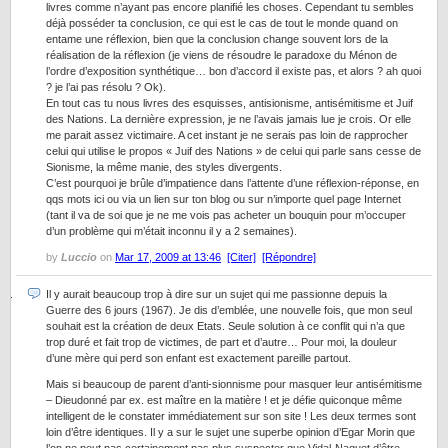
livres comme n’ayant pas encore planifié les choses. Cependant tu sembles
déjà posséder ta conclusion, ce qui est le cas de tout le monde quand on
entame une réflexion, bien que la conclusion change souvent lors de la
réalisation de la réflexion (je viens de résoudre le paradoxe du Ménon de
l’ordre d’exposition synthétique… bon d’accord il existe pas, et alors ? ah quoi
? je l’ai pas résolu ? Ok).
En tout cas tu nous livres des esquisses, antisionisme, antisémitisme et Juif
des Nations. La dernière expression, je ne l’avais jamais lue je crois. Or elle
me parait assez victimaire. A cet instant je ne serais pas loin de rapprocher
celui qui utilise le propos « Juif des Nations » de celui qui parle sans cesse de
Sionisme, la même manie, des styles divergents.
C’est pourquoi je brûle d’impatience dans l’attente d’une réflexion-réponse, en
qqs mots ici ou via un lien sur ton blog ou sur n’importe quel page Internet
(tant il va de soi que je ne me vois pas acheter un bouquin pour m’occuper
d’un problème qui m’était inconnu il y a 2 semaines).
by
Luccio
on
Mar 17, 2009 at 13:46
[Citer]
[Répondre]
Il y aurait beaucoup trop à dire sur un sujet qui me passionne depuis la
Guerre des 6 jours (1967). Je dis d’emblée, une nouvelle fois, que mon seul
souhait est la création de deux Etats. Seule solution à ce conflit qui n’a que
trop duré et fait trop de victimes, de part et d’autre… Pour moi, la douleur
d’une mère qui perd son enfant est exactement pareille partout.
Mais si beaucoup de parent d’anti-sionnisme pour masquer leur antisémitisme
– Dieudonné par ex. est maître en la matière ! et je défie quiconque même
intelligent de le constater immédiatement sur son site ! Les deux termes sont
loin d’être identiques. Il y a sur le sujet une superbe opinion d’Egar Morin que