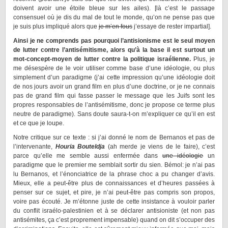
doivent avoir une étoile bleue sur les ailes). [là c’est le passage
consensuel où je dis du mal de tout le monde, qu’on ne pense pas que
je suis plus impliqué alors que
je m’en fous
j’essaye de rester impartial].
Ainsi je ne comprends pas pourquoi l’antisionisme est le seul moyen
de lutter contre l’antisémitisme, alors qu’à la base il est surtout un
mot-concept-moyen de lutter contre la politique israélienne.
Plus, je
me désespère de le voir utiliser comme base d’une idéologie, ou plus
simplement d’un paradigme (j’ai cette impression qu’une idéologie doit
de nos jours avoir un grand film en plus d’une doctrine, or je ne connais
pas de grand film qui fasse passer le message que les Juifs sont les
propres responsables de l’antisémitisme, donc je propose ce terme plus
neutre de paradigme). Sans doute saura-t-on m’expliquer ce qu’il en est
et ce que je loupe.
Notre critique sur ce texte : si j’ai donné le nom de Bernanos et pas de
l’intervenante,
Houria Bouteldja
(ah merde je viens de le faire), c’est
parce qu’elle me semble aussi enfermée dans
une idéologie
un
paradigme que le premier me semblait sortir du sien. Bémol: je n’ai pas
lu Bernanos, et l’énonciatrice de la phrase choc a pu changer d’avis.
Mieux, elle a peut-être plus de connaissances et d’heures passées à
penser sur ce sujet, et pire, je n’ai peut-être pas compris son propos,
voire pas écouté. Je m’étonne juste de cette insistance à vouloir parler
du conflit israélo-palestinien et à se déclarer antisioniste (et non pas
antisémites, ça c’est proprement impensable) quand on dit s’occuper des