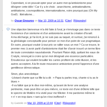
Cependant, si on pouvait opter pour un autre mot qu’antisionisme pour
désigner cette idée ! Car il y a le choix : anarchisme, antinationalisme,
antiétatisme, cosmopolitisme, internationalisme, voire pourquoi pas (Oh My
God!) : libéralisme…
by
Oscar Gnouros
on
Mar 10, 2009 at 10:31
[Citer]
[Répondre]
Une objection bienvenue m’a été faite à l’oral, je n’envisage pas dans ce texte
l’existence d’un sionisme et d’un antisionisme avant la création d’Israël.
A ma décharge, je l’ai écrit, je ne suis pas au taquet, et surtout, j’ai renoncé à
la généalogie conceptuelle pour penser ce mot d’un point de vue pragmatique.
En outre, pourquoi vouloir à tout prix se rallier sous un mot ? Ca se trouve, le
premier mec à avoir parlé d’antisionisme était fier d’avoir trouvé un terme libre
de toute connotation nauséabonde. Pourtant Platon déjà, quittant les eaux de
Cratyle, renonçait à croire qu’un mot désignait une essence particulière.
Ensuiteceux qui veulent brouiller les cartes profitent de cette illusion, et les
autres acceptent. A la fin toute mouvance antisioniste prend l’apprence d’une
gentillesse démocratique.
Sinon, plus anecdotique
-Léotard chante que sa fille lui a dit : « Papa tu parles trop, chante si tu as le
blues »
-Il va falloir que je le dise moi-même, qu’avant de livrer une analyse
pertinente, mais peut-être un peu mièvre, ce texte est d’une drôlerie telle que
le spectre de Molière m’a visité pour me féliciter. Il me pardonne même le
« n' » en trop dans « tant qu’on n’est inoffensif »
by
Luccio
on
Mar 10, 2009 at 13:44
[Citer]
[Répondre]