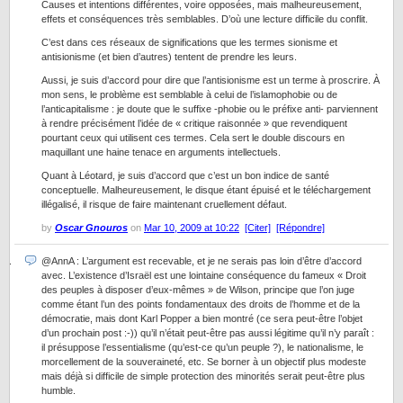
Causes et intentions différentes, voire opposées, mais malheureusement,
effets et conséquences très semblables. D’où une lecture difficile du conflit.
C’est dans ces réseaux de significations que les termes sionisme et
antisionisme (et bien d’autres) tentent de prendre les leurs.
Aussi, je suis d’accord pour dire que l’antisionisme est un terme à proscrire. À
mon sens, le problème est semblable à celui de l’islamophobie ou de
l’anticapitalisme : je doute que le suffixe -phobie ou le préfixe anti- parviennent
à rendre précisément l’idée de « critique raisonnée » que revendiquent
pourtant ceux qui utilisent ces termes. Cela sert le double discours en
maquillant une haine tenace en arguments intellectuels.
Quant à Léotard, je suis d’accord que c’est un bon indice de santé
conceptuelle. Malheureusement, le disque étant épuisé et le téléchargement
illégalisé, il risque de faire maintenant cruellement défaut.
by
Oscar Gnouros
on
Mar 10, 2009 at 10:22
[Citer]
[Répondre]
@AnnA : L’argument est recevable, et je ne serais pas loin d’être d’accord
avec. L’existence d’Israël est une lointaine conséquence du fameux « Droit
des peuples à disposer d’eux-mêmes » de Wilson, principe que l’on juge
comme étant l’un des points fondamentaux des droits de l’homme et de la
démocratie, mais dont Karl Popper a bien montré (ce sera peut-être l’objet
d’un prochain post :-)) qu’il n’était peut-être pas aussi légitime qu’il n’y paraît :
il présuppose l’essentialisme (qu’est-ce qu’un peuple ?), le nationalisme, le
morcellement de la souveraineté, etc. Se borner à un objectif plus modeste
mais déjà si difficile de simple protection des minorités serait peut-être plus
humble.