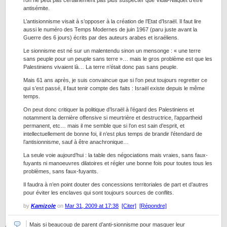
l’on ne peut pas certainement pas plus suspecter que Vidal-Naquet d’être
antisémite.
L’antisionnisme visait à s’opposer à la création de l’Etat d’Israël. Il faut lire
aussi le numéro des Temps Modernes de juin 1967 (paru juste avant la
Guerre des 6 jours) écrits par des auteurs arabes et israéliens.
Le sionnisme est né sur un malentendu sinon un mensonge : « une terre
sans peuple pour un peuple sans terre »… mais le gros problème est que les
Palestiniens vivaient là… La terre n’était donc pas sans peuple.
Mais 61 ans après, je suis convaincue que si l’on peut toujours regretter ce
qui s’est passé, il faut tenir compte des faits : Israël existe depuis le même
temps.
On peut donc critiquer la politique d’Israël à l’égard des Palestiniens et
notamment la dernière offensive si meurtrière et destructrice, l’appartheid
permanent, etc… mais il me semble que si l’on est sain d’esprit, et
intellectuellement de bonne foi, il n’est plus temps de brandir l’étendard de
l’antisionnisme, sauf à être anachronique…
La seule voie aujourd’hui : la table des négociations mais vraies, sans faux-
fuyants ni manoeuvres dilatoires et régler une bonne fois pour toutes tous les
problèmes, sans faux-fuyants.
Il faudra à n’en point douter des concessions territoriales de part et d’autres
pour éviter les enclaves qui sont toujours sources de conflits.
by
Kamizole
on
Mar 31, 2009 at 17:38
[Citer]
[Répondre]
Mais si beaucoup de parent d’anti-sionnisme pour masquer leur