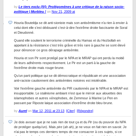
by
Le tiers exclu (IV): Prolégomènes à une critique de la raison socio-
politique | Morbleu !
on
Nov 21, 2009 at
Houria Bouteldja se dit anti-sioniste mais son antisémitisme n’a rien à envier à
celui dont elle s’est dédouané c’est-à-dire l’extrême droite fascisante de Soral
et Dieudonné.
Quand elle soutient le terrorisme criminelle du Hamas et du Hezbollah en
appelant à la résistance c’est très grâve et très rare à gauche se sont élevé
pour dénoncer ce gros dérapage antisémite.
Houria et son Pir sont protégé par le NPA et le MRAP qui ont perdu la moitié
de leurs adhérents respectivement. Le Pir est un parti à la gauche de
l’extrême droite mais rouge-brune.
Qu’un parti politique qui se dit démocratique et républicain et une association
anti-raciste cautionnent des antisémites notoires est intolérable.
Voir l’extrême gauche antisémite du PIR cautionnés par le NPA et le MRAP est
insupportable. Le stalinisme ambiant n’est que le mirroir aux alouettes des
islamophobes et autres xénophobes, de Zemmour à Marine Le Pen en
passant par Riposte laique association d’extrême droite bleu-brune.
by
Aurel
on
Mar 12, 2011 at 23:13
[Citer]
[Répondre]
Je dois avouer que je ne sais rien de tout ça et du
Pir
(ou du pouvoir du NPA
de protéger quelqu’un). Mais
pire
(ah ah), je ne veux en fait rien en savoir. Je
n’ai pas le temps ces derniers temps de me consacrer à ces sujets, si ce