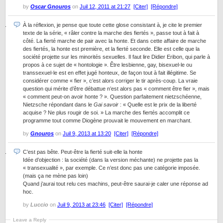
by
Oscar Gnouros
on
Juil 12, 2011 at 21:27
[Citer]
[Répondre]
À la réflexion, je pense que toute cette glose consistant à, je cite le premier
texte de la série, « râler contre la marche des fiertés », passe tout à fait à
côté. La fierté marche de pair avec la honte. Et dans cette affaire de marche
des fiertés, la honte est première, et la fierté seconde. Elle est celle que la
société projette sur les minorités sexuelles. Il faut lire Didier Eribon, qui parle à
propos à ce sujet de « hontologie ». Être lesbienne, gay, bisexuel-le ou
transsexuel-le est en effet jugé honteux, de façon tout à fait illégitime. Se
considérer comme « fier », c’est alors corriger le tir après-coup. La vraie
question qui mérite d’être débattue n’est alors pas « comment être fier », mais
« comment peut-on avoir honte ? ». Question parfaitement nietzschéenne,
Nietzsche répondant dans le
Gai savoir
: « Quelle est le prix de la liberté
acquise ? Ne plus rougir de soi. » La marche des fiertés accomplit ce
programme tout comme Diogène prouvait le mouvement en marchant.
by
Gnouros
on
Juil 9, 2013 at 13:20
[Citer]
[Répondre]
C’est pas bête. Peut-être la fierté suit-elle la honte
Idée d’objection : la société (dans la version méchante) ne projette pas la
« transexualité », par exemple. Ce n’est donc pas une catégorie imposée.
(mais ça ne mène pas loin)
Quand j’aurai tout relu ces machins, peut-être saurai-je caler une réponse ad
hoc.
by
Luccio
on
Juil 9, 2013 at 23:46
[Citer]
[Répondre]
Leave a Reply