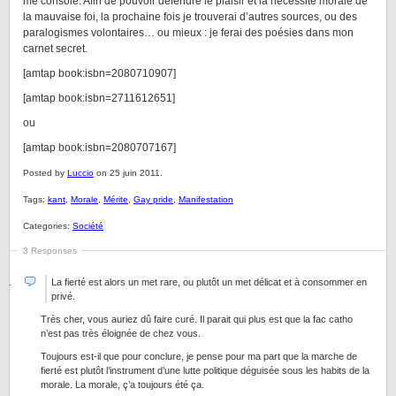
me console. Afin de pouvoir défendre le plaisir et la nécessité morale de
la mauvaise foi, la prochaine fois je trouverai d’autres sources, ou des
paralogismes volontaires… ou mieux : je ferai des poésies dans mon
carnet secret.
[amtap book:isbn=2080710907]
[amtap book:isbn=2711612651]
ou
[amtap book:isbn=2080707167]
Posted by
Luccio
on 25 juin 2011.
Tags:
kant
,
Morale
,
Mérite
,
Gay pride
,
Manifestation
Categories:
Société
3 Responses
La fierté est alors un met rare, ou plutôt un met délicat et à consommer en
privé.
Très cher, vous auriez dû faire curé. Il parait qui plus est que la fac catho
n’est pas très éloignée de chez vous.
Toujours est-il que pour conclure, je pense pour ma part que la marche de
fierté est plutôt l’instrument d’une lutte politique déguisée sous les habits de la
morale. La morale, ç’a toujours été ça.