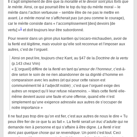
Il s’agit simplement de dire que
la moralité et le devoir sont plus forts que
le mérite
. Ainsi, ce qui pourrait être le top du top du mérite moral – le
mérite dans l’action vertueuse – semble être de ne pas le mettre en
avant.
Le mérite moral ne s’afficherait pas
(un peu comme le courage),
car le mérite consiste dans « l’accomplissement [des] devoirs [de
1
vertu] »
et doit toujours leur être subordonné.
Pour revenir dans un giron plus kantien qu’oscaro-michaudien, avoir de
la fierté est légitime, mais vouloir qu’elle soit reconnue et l’imposer aux
autres, c’est de l’orgueil.
Ainsi on peut lire, toujours chez Kant, au §47 de la
Doctrine de la vertu
(p.143 chez Vrin)
« [L’orgueil] diffère de la
fierté
en tant qu’
amour de l’honneur
, c’est-à-
dire selon le soin de ne rien abandonner de sa dignité d’homme en
comparaison avec les autres (et qui pour cette raison est
communément lié à l’adjectif
noble
) ; c’est que l’orgueil exige des
autres un respect qu’il leur refuse néanmoins. – Mais cette fierté elle-
même devient aussi une faute et une offense, quand elle n’est
simplement qu’une exigence adressée aux autres de s’occuper de
notre importance »
Il ne faut pas trop dire qu’on est fier, c’est aux autres de nous le dire « Tu
peux être fier de ce que tu as fait ». La fierté serait
un truc d’adulte
qui ne
demande rien à personne et qui s’affaire à être digne.
La fierté n’est
donc pas quelque chose qui se revendique
. Un point c’est tout. Ceci