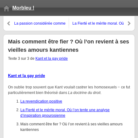
Morbleu !
La passion considérée comme
La Fierté et le mérite moral. Où
course de côte
l’on tente une analyse
d’inspiration gnourosienne
Mais comment être fier ? Où l’on revient à ses
vieilles amours kantiennes
Texte 3 sur 3 de
Kant et la gay pride
Kant et la gay pride
On oublie trop souvent que Kant voulait castrer les homosexuels − ce fut
particulièrement bien théorisé dans
La doctrine du droit
.
La revendication positive
La Fierté et le mérite moral. Où l’on tente une analyse
d’inspiration gnourosienne
Mais comment être fier ? Où l’on revient à ses vieilles amours
kantiennes