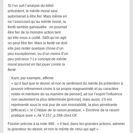
Si l’on suit l’analyse du billet
précédent, le mérite moral seul
autoriserait à être fier. Mais même en
ne l’associant qu’au mérite moral, la
fierté semble galvaudée : on pourrait
être fier de la moindre action tant
qu’elle nous a coûté. Sitôt qu’on agit
on peut être fier. Mais la fierté ne doit-
elle pas rester quelque chose d’un
peu exceptionnel, ou d’un moins d’un
peu précieux ?
Le concept de mérite
moral pourrait en fait jouer contre la
fierté
.
Kant, par exemple, affirme
« qu’il faut que le devoir, et non le sentiment du mérite [la prétention à
pouvoir intimement croire à sa propre magnanimité et au caractère
noble et méritoire de sa manière de penser], ait sur l’esprit l’influence
non seulement la plus déterminée [précise], mais aussi, s’il est
représenté sous le vrai jour de son inviolabilité, la plus pénétrante
[efficace] », in
Critique de la raison pratique
, « Doctrine de la raison
pratique pure », Ak V,157, p.288 chez GF.
Füssler précise à la note 488 : « Il faut, dans les grandes actions, admirer
la grandeur du devoir, et non le mérite de celui qui agit ».