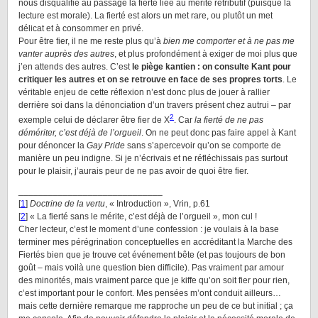
nous disqualifie au passage la fierté liée au mérite rétributif (puisque la
lecture est morale). La fierté est alors un met rare, ou plutôt un met
délicat et à consommer en privé.
Pour être fier, il ne me reste plus qu’à
bien me comporter et à ne pas me
vanter auprès des autres
, et plus profondément à exiger de moi plus que
j’en attends des autres. C’est
le piège kantien : on consulte Kant pour
critiquer les autres et on se retrouve en face de ses propres torts
. Le
véritable enjeu de cette réflexion n’est donc plus de jouer à rallier
derrière soi dans la dénonciation d’un travers présent chez autrui – par
2
exemple celui de déclarer être fier de X
. Car
la fierté de ne pas
démériter, c’est déjà de l’orgueil
. On ne peut donc pas faire appel à Kant
pour dénoncer la
Gay
Pride
sans s’apercevoir qu’on se comporte de
manière un peu indigne. Si je n’écrivais et ne réfléchissais pas surtout
pour le plaisir, j’aurais peur de ne pas avoir de quoi être fier.
_____________________________
[
1
]
Doctrine de la vertu
, « Introduction », Vrin, p.61
[
2
] « La fierté sans le mérite, c’est déjà de l’orgueil », mon cul !
Cher lecteur, c’est le moment d’une confession : je voulais à la base
terminer mes pérégrination conceptuelles en accréditant la Marche des
Fiertés bien que je trouve cet événement bête (et pas toujours de bon
goût – mais voilà une question bien difficile). Pas vraiment par amour
des minorités, mais vraiment parce que je kiffe qu’on soit fier pour rien,
c’est important pour le confort. Mes pensées m’ont conduit ailleurs…
mais cette dernière remarque me rapproche un peu de ce but initial ; ça