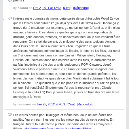
prems !
by
naiboc
on
Oct 2, 2011 at 12:34
[Citer]
[Répondre]
intéressant je connaissais moins cette partie de sa philosophie Wow! Est-ce
que les lettres sont publiées? (j’ai déjà qqs idées de films) Avec Hanna! ça je
trouve dur à encaisser par exemple, ça me fait penser à Romina, enfin, c’est
une autre histoire! C’est drôle ce que les gens qui ont une réputation de
droiture, gens connus j’entends, en décevraient beaucoup s’ils venaient à les
rencontrer On se fait du savant, du philosophe des gens toujours plongés
dans leurs calculs, sans aucune séduction –regardez ce que les films
américains véhiculent comme image de l’intello, ils font rire les filles, est-ce si
sûr? sincèrement, des gens comme Einstein, Wittgenstein, Heidegger,
Derrida, etc., seraient donc des enfoirés avec les filles, ils auraient l’air de
parfaits imbéciles à côté des grands séducteurs POP, Clowney, deep?
Vraiment? Mais je pensais à un truc en lisant ce comment, imaginez que
comme moi, les « amourettes », pour citer un de nos grands poêttts q, les
lettres d’amour métaphysiques de ce cher Martin aient subitement fait le tour
de la planète… La question que je me pose est la suivante : aurait-on pris au
sérieux Sein und Zeit? Sincèrement, j’ai pas la réponse (et pis : Claude
Lévesque l’aurait-il lu?) Bon, je vous laisse, je suis en train d’écrire une lettre
ontologique à Rosie
by
reinhardt
on
Jan 25, 2012 at 4:59
[Citer]
[Répondre]
Les lettres écrites par Heidegger, et même beaucoup de ses écrits non
publiés, figurent parmi les secrets les mieux gardés de cette planète. En
français, furent tout de même publiée une partie des lettres envoyées à
Elfride :
Ma chère petite âme : lettres à sa femme Elfride
.