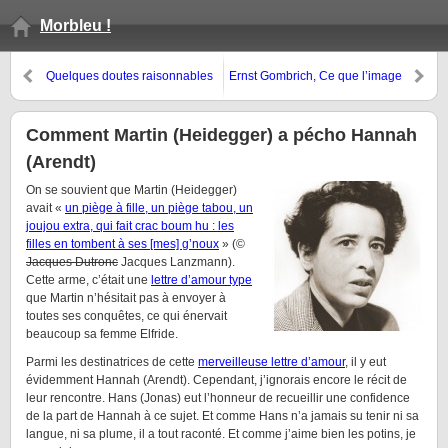
Morbleu !
Quelques doutes raisonnables
Ernst Gombrich, Ce que l’image
quant aux primaires socialistes
nous dit
Comment Martin (Heidegger) a pécho Hannah
(Arendt)
On se souvient que Martin (Heidegger)
avait «
un piège à fille, un piège tabou, un
joujou extra, qui fait crac boum hu : les
filles en tombent à ses [mes] g’noux
» (©
Jacques Dutronc
Jacques Lanzmann).
Cette arme, c’était une
lettre d’amour type
que Martin n’hésitait pas à envoyer à
toutes ses conquêtes, ce qui énervait
beaucoup sa femme Elfride.
Parmi les destinatrices de cette
merveilleuse lettre d’amour
, il y eut
évidemment Hannah (Arendt). Cependant, j’ignorais encore le récit de
leur rencontre. Hans (Jonas) eut l’honneur de recueillir une confidence
de la part de Hannah à ce sujet. Et comme Hans n’a jamais su tenir ni sa
langue, ni sa plume, il a tout raconté. Et comme j’aime bien les potins, je