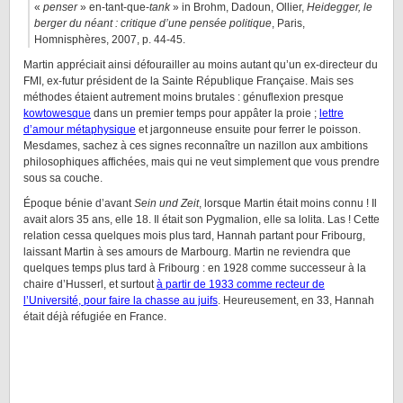
«
penser
» en-tant-que-
tank
» in Brohm, Dadoun, Ollier,
Heidegger, le
berger du néant : critique d’une pensée politique
, Paris,
Homnisphères, 2007, p. 44-45.
Martin appréciait ainsi défourailler au moins autant qu’un ex-directeur du
FMI, ex-futur président de la Sainte République Française. Mais ses
méthodes étaient autrement moins brutales : génuflexion presque
kowtowesque
dans un premier temps pour appâter la proie ;
lettre
d’amour métaphysique
et jargonneuse ensuite pour ferrer le poisson.
Mesdames, sachez à ces signes reconnaître un nazillon aux ambitions
philosophiques affichées, mais qui ne veut simplement que vous prendre
sous sa couche.
Époque bénie d’avant
Sein und Zeit
, lorsque Martin était moins connu ! Il
avait alors 35 ans, elle 18. Il était son Pygmalion, elle sa lolita. Las ! Cette
relation cessa quelques mois plus tard, Hannah partant pour Fribourg,
laissant Martin à ses amours de Marbourg. Martin ne reviendra que
quelques temps plus tard à Fribourg : en 1928 comme successeur à la
chaire d’Husserl, et surtout
à partir de 1933 comme recteur de
l’Université, pour faire la chasse au juifs
. Heureusement, en 33, Hannah
était déjà réfugiée en France.