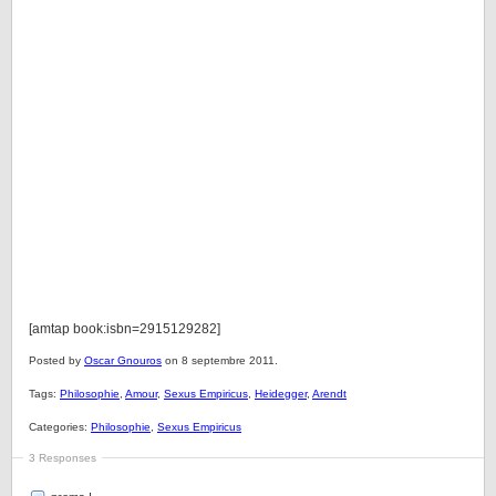
[amtap book:isbn=2915129282]
Posted by
Oscar Gnouros
on 8 septembre 2011.
Tags:
Philosophie
,
Amour
,
Sexus Empiricus
,
Heidegger
,
Arendt
Categories:
Philosophie
,
Sexus Empiricus
3 Responses