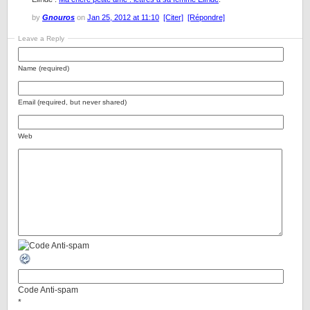
by
Gnouros
on
Jan 25, 2012 at 11:10
[Citer]
[Répondre]
Leave a Reply
Name (required)
Email (required, but never shared)
Web
Code Anti-spam
*