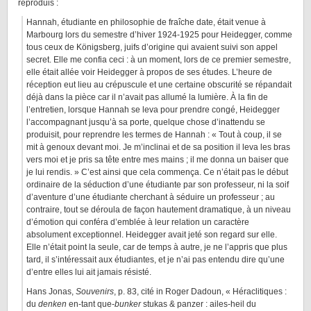
reproduis :
Hannah, étudiante en philosophie de fraîche date, était venue à
Marbourg lors du semestre d’hiver 1924-1925 pour Heidegger, comme
tous ceux de Königsberg, juifs d’origine qui avaient suivi son appel
secret. Elle me confia ceci : à un moment, lors de ce premier semestre,
elle était allée voir Heidegger à propos de ses études. L’heure de
réception eut lieu au crépuscule et une certaine obscurité se répandait
déjà dans la pièce car il n’avait pas allumé la lumière. À la fin de
l’entretien, lorsque Hannah se leva pour prendre congé, Heidegger
l’accompagnant jusqu’à sa porte, quelque chose d’inattendu se
produisit, pour reprendre les termes de Hannah : « Tout à coup, il se
mit à genoux devant moi. Je m’inclinai et de sa position il leva les bras
vers moi et je pris sa tête entre mes mains ; il me donna un baiser que
je lui rendis. » C’est ainsi que cela commença. Ce n’était pas le début
ordinaire de la séduction d’une étudiante par son professeur, ni la soif
d’aventure d’une étudiante cherchant à séduire un professeur ; au
contraire, tout se déroula de façon hautement dramatique, à un niveau
d’émotion qui conféra d’emblée à leur relation un caractère
absolument exceptionnel. Heidegger avait jeté son regard sur elle.
Elle n’était point la seule, car de temps à autre, je ne l’appris que plus
tard, il s’intéressait aux étudiantes, et je n’ai pas entendu dire qu’une
d’entre elles lui ait jamais résisté.
Hans Jonas,
Souvenirs
, p. 83, cité in Roger Dadoun, « Héraclitiques :
du
denken
en-tant que-
bunker
stukas & panzer : ailes-heil du