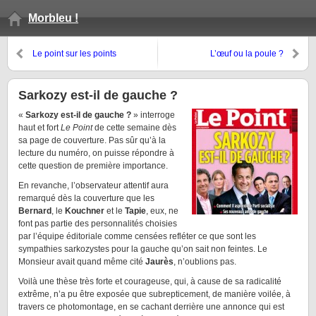
Morbleu !
Le point sur les points
L’œuf ou la poule ?
Sarkozy est-il de gauche ?
«
Sarkozy est-il de gauche ?
» interroge
haut et fort
Le Point
de cette semaine dès
sa page de couverture. Pas sûr qu’à la
lecture du numéro, on puisse répondre à
cette question de première importance.
En revanche, l’observateur attentif aura
remarqué dès la couverture que les
Bernard
,
le
Kouchner
et le
Tapie
, eux, ne
font pas partie des personnalités choisies
par l’équipe éditoriale comme censées refléter ce que sont les
sympathies sarkozystes pour la gauche qu’on sait non feintes. Le
Monsieur avait quand même cité
Jaurès
, n’oublions pas.
Voilà une thèse très forte et courageuse, qui, à cause de sa radicalité
extrême, n’a pu être exposée que subrepticement, de manière voilée, à
travers ce photomontage, en se cachant derrière une annonce qui est