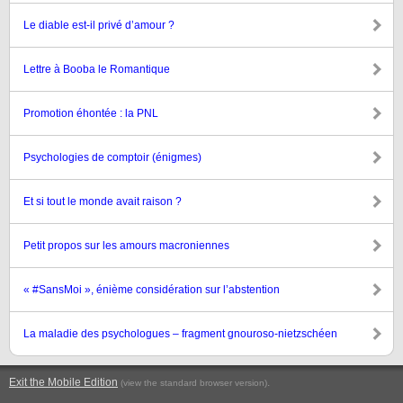
Le diable est-il privé d’amour ?
Lettre à Booba le Romantique
Promotion éhontée : la PNL
Psychologies de comptoir (énigmes)
Et si tout le monde avait raison ?
Petit propos sur les amours macroniennes
« #SansMoi », énième considération sur l’abstention
La maladie des psychologues – fragment gnouroso-nietzschéen
Exit the Mobile Edition
.
(view the standard browser version)