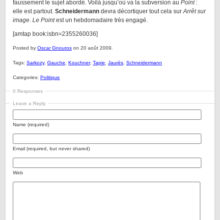
faussement le sujet abordé. Voilà jusqu’où va la subversion au
Point
:
elle est partout.
Schneidermann
devra décortiquer tout cela sur
Arrêt sur
image
.
Le Point
est un hebdomadaire très engagé.
[amtap book:isbn=2355260036]
Posted by
Oscar Gnouros
on 20 août 2009.
Tags:
Sarkozy
,
Gauche
,
Kouchner
,
Tapie
,
Jaurès
,
Schneidermann
Categories:
Politique
0 Responses
Leave a Reply
Name (required)
Email (required, but never shared)
Web