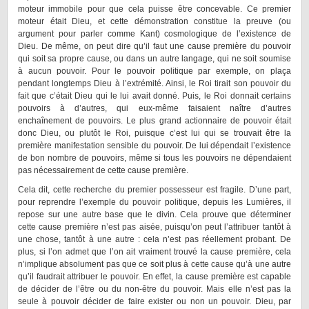
moteur immobile pour que cela puisse être concevable. Ce premier
moteur était Dieu, et cette démonstration constitue la preuve (ou
argument pour parler comme Kant) cosmologique de l’existence de
Dieu. De même, on peut dire qu’il faut une cause première du pouvoir
qui soit sa propre cause, ou dans un autre langage, qui ne soit soumise
à aucun pouvoir. Pour le pouvoir politique par exemple, on plaça
pendant longtemps Dieu à l’extrémité. Ainsi, le Roi tirait son pouvoir du
fait que c’était Dieu qui le lui avait donné. Puis, le Roi donnait certains
pouvoirs à d’autres, qui eux-même faisaient naître d’autres
enchaînement de pouvoirs. Le plus grand actionnaire de pouvoir était
donc Dieu, ou plutôt le Roi, puisque c’est lui qui se trouvait être la
première manifestation sensible du pouvoir. De lui dépendait l’existence
de bon nombre de pouvoirs, même si tous les pouvoirs ne dépendaient
pas nécessairement de cette cause première.
Cela dit, cette recherche du premier possesseur est fragile. D’une part,
pour reprendre l’exemple du pouvoir politique, depuis les Lumières, il
repose sur une autre base que le divin. Cela prouve que déterminer
cette cause première n’est pas aisée, puisqu’on peut l’attribuer tantôt à
une chose, tantôt à une autre : cela n’est pas réellement probant. De
plus, si l’on admet que l’on ait vraiment trouvé la cause première, cela
n’implique absolument pas que ce soit plus à cette cause qu’à une autre
qu’il faudrait attribuer le pouvoir. En effet, la cause première est capable
de décider de l’être ou du non-être du pouvoir. Mais elle n’est pas la
seule à pouvoir décider de faire exister ou non un pouvoir. Dieu, par