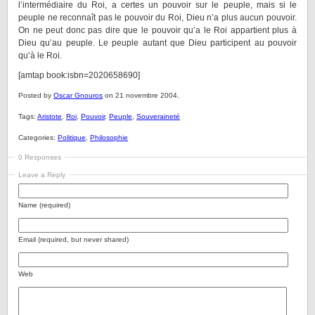
l’intermédiaire du Roi, a certes un pouvoir sur le peuple, mais si le
peuple ne reconnaît pas le pouvoir du Roi, Dieu n’a plus aucun pouvoir.
On ne peut donc pas dire que le pouvoir qu’a le Roi appartient plus à
Dieu qu’au peuple. Le peuple autant que Dieu participent au pouvoir
qu’à le Roi.
[amtap book:isbn=2020658690]
Posted by
Oscar Gnouros
on 21 novembre 2004.
Tags:
Aristote
,
Roi
,
Pouvoir
,
Peuple
,
Souveraineté
Categories:
Politique
,
Philosophie
0 Responses
Leave a Reply
Name (required)
Email (required, but never shared)
Web