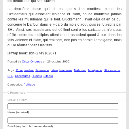
les déductions qui s’en suivent.
La deuxième chose qu’il dit est que si l’on manifeste contre les
Occidentaux qui associent violence et islam, on ne manifeste jamais
contre les musulmans qui le font. Glucksmann l’avait déjà dit en ce qui
concerne le Darfour dans le Figaro du mois d’août, puis se fut repris par
BHL. Ainsi, ces musulmans qui défilent contre les caricatures n’ont pas
défilé contre les multiples attentats qui associent quant à eux dans les
faits violence et islam, qui réalisent, non pas en parole l’amalgame, mais
qui le réalisent dans les faits.
[amtap book:isbn=2749102871]
Posted by
Oscar Gnouros
on 26 octobre 2006.
Tags:
11 septembre
,
Terrorisme
,
Islam
,
Islamisme
,
Mahomet
,
Amalgame
,
Glucksmann
,
BHL
,
Caricatures
,
Humour
,
Sifaoui
Categories:
Politique
0 Responses
Leave a Reply
Name (required)
Email (required, but never shared)