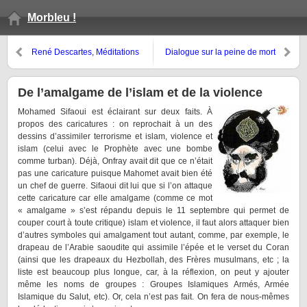
Morbleu !
René Descartes, Méditations
Dialogue sur la peine de mort
métaphysiques, Méditation
quatrième
De l’amalgame de l’islam et de la violence
Mohamed Sifaoui est éclairant sur deux faits. À
propos des caricatures : on reprochait à un des
dessins d’assimiler terrorisme et islam, violence et
islam (celui avec le Prophète avec une bombe
comme turban). Déjà, Onfray avait dit que ce n’était
pas une caricature puisque Mahomet avait bien été
un chef de guerre. Sifaoui dit lui que si l’on attaque
cette caricature car elle amalgame (comme ce mot
« amalgame » s’est répandu depuis le 11 septembre qui permet de
couper court à toute critique) islam et violence, il faut alors attaquer bien
d’autres symboles qui amalgament tout autant, comme, par exemple, le
drapeau de l’Arabie saoudite qui assimile l’épée et le verset du Coran
(ainsi que les drapeaux du Hezbollah, des Frères musulmans, etc ; la
liste est beaucoup plus longue, car, à la réflexion, on peut y ajouter
même les noms de groupes : Groupes Islamiques Armés, Armée
Islamique du Salut, etc). Or, cela n’est pas fait. On fera de nous-mêmes