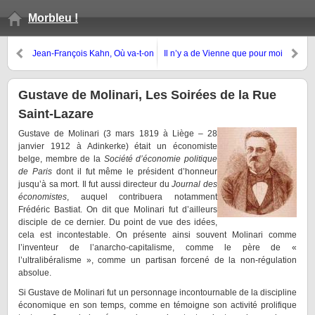
Morbleu !
Jean-François Kahn, Où va-t-on
Il n’y a de Vienne que pour moi
? Comment on y va…
Gustave de Molinari, Les Soirées de la Rue
Saint-Lazare
Gustave de Molinari (3 mars 1819 à Liège – 28
janvier 1912 à Adinkerke) était un économiste
belge, membre de la
Société d’économie politique
de Paris
dont il fut même le président d’honneur
jusqu’à sa mort. Il fut aussi directeur du
Journal des
économistes
, auquel contribuera notamment
Frédéric Bastiat. On dit que Molinari fut d’ailleurs
disciple de ce dernier. Du point de vue des idées,
cela est incontestable. On présente ainsi souvent Molinari comme
l’inventeur de l’anarcho-capitalisme, comme le père de «
l’ultralibéralisme », comme un partisan forcené de la non-régulation
absolue.
Si Gustave de Molinari fut un personnage incontournable de la discipline
économique en son temps, comme en témoigne son activité prolifique