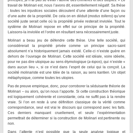
principes, je n’ai pas su éviter l’abîme des chimères et des utopies. » Le
travail de Molinari est, nous l’avons dit, essentiellement négatif. Sa thèse
: toutes les injustices sociales découlent d’une atteinte d’une façon ou
d’une autre de la propriété. De cela on en déduit (
modus tollens
) qu’une
société juste serait celle où la propriété privée resterait inviolée. Tout le
système de Molinari repose en effet sur ce principe de la propriété.
Laissons-la inviolée et l’ordre en résultant sera nécessairement juste.
Molinari a beau jeu de défendre cette thèse. Une telle société, qui
considérerait la propriété privée comme un principe sacro-saint
absolument n’a historiquement jamais existé. Celle-ci n’existe guère en
dehors de l’ouvrage de Molinari. Cette société est idéale, voire idéelle,
pour ne pas dire utopique au sens étymologique (
a-topos
), qui n’existe «
dans aucun lieu », si ce n’est dans l’esprit de celui qui la conçoit. La
société molinariste est une Idée de la raison, au sens kantien. Un objet
métaphysique, comme toutes les utopies.
Pas de preuve empirique, donc, pour corroborer la séduisante théorie de
Molinari – ou alors, qu’on nous l’apporte. Si cette construction théorique
est logiquement cohérente et consistante, cela ne suffit pas à la rendre
vraie. Si l’on en reste à une définition classique de la vérité comme
correspondance, seul est vrai le discours qui correspond avec les faits.
Ces derniers manquant cruellement, et seule l’expérimentation
permettrait de déterminer si la construction de Molinari est pertinente ou
non.
Dans l’attente n’est possible que la seule analyse logique et