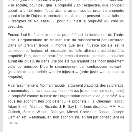
cette organisation sociale est juste, et que ce n’est qu’en « laissant-faire
» la société, pour peu que la propriété y soit respectée, que l’on peut
aboutir à un tel ordre. Toute atteinte au principe de propriété engendre
quant à lui de l’injustice, contrairement à ce que pensent les socialistes,
« disciples de Rousseau », pour qui c’est la propriété qui crée du
désordre.
Encore faut-il démontrer que la propriété est le fondement de l’ordre
juste. L’argumentaire de Molinari use du raisonnement par l’absurde.
Dans un premier temps, il montre que telle injustice sociale est la
conséquence logique et nécessaire de telle atteinte précédente à la
propriété. Puis, dans un deuxième temps, il montre combien la situation
aurait été plus juste dans une société qui n’aurait pas inconsidérément
violé ce principe. D’où le raisonnement par contraposée suivant :
(violation de la propriété → ordre injuste) → (ordre juste → respect de la
propriété)
À ce raisonnement, Molinari rajoute l’argument d’autorité dès sa préface,
« reconnaissant,
avec tous les économistes
[c’est nous qui soulignons]
,
la propriété comme la base de l’organisation naturelle de la société. » «
Tous les économistes ont défendu la propriété […]. Quesnay, Turgot,
Adam Smith, Malthus, Ricardo, J.-B. Say […] ; leurs disciples, MM. Mac
Culloch, Senior, Wilson, Dunoyer, Michel Chevalier, Bastiat, Joseph
Garnier, etc. » Molinari, en bon économiste, en fait par conséquent de
même.