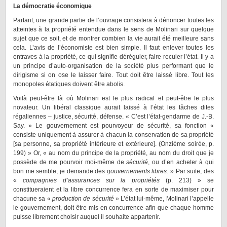
La démocratie économique
Partant, une grande partie de l’ouvrage consistera à dénoncer toutes les
atteintes à la propriété entendue dans le sens de Molinari sur quelque
sujet que ce soit, et de montrer combien la vie aurait été meilleure sans
cela. L’avis de l’économiste est bien simple. Il faut enlever toutes les
entraves à la propriété, ce qui signifie déréguler, faire reculer l’état. Il y a
un principe d’auto-organisation de la société plus performant que le
dirigisme si on ose le laisser faire. Tout doit être laissé libre. Tout les
monopoles étatiques doivent être abolis.
Voilà peut-être là où Molinari est le plus radical et peut-être le plus
novateur. Un libéral classique aurait laissé à l’état les tâches dites
régaliennes – justice, sécurité, défense. « C’est l’état-gendarme de J.-B.
Say. » Le gouvernement est pourvoyeur de sécurité, sa fonction «
consiste uniquement à assurer à chacun la conservation de sa propriété
[sa personne, sa propriété intérieure et extérieure]. (Onzième soirée, p.
199) » Or, « au nom du principe de la propriété, au nom du droit que je
possède de me pourvoir moi-même de
sécurité
, ou d’en acheter à qui
bon me semble, je demande des
gouvernements libres
. » Par suite, des
«
compagnies d’assurances sur la propriétés
(p. 213) » se
constitueraient et la libre concurrence fera en sorte de maximiser pour
chacune sa «
production de sécurité
» L’état lui-même, Molinari l’appelle
le gouvernement, doit être mis en concurrence afin que chaque homme
puisse librement choisir auquel il souhaite appartenir.