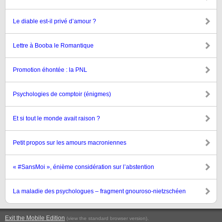
Le diable est-il privé d’amour ?
Lettre à Booba le Romantique
Promotion éhontée : la PNL
Psychologies de comptoir (énigmes)
Et si tout le monde avait raison ?
Petit propos sur les amours macroniennes
« #SansMoi », énième considération sur l’abstention
La maladie des psychologues – fragment gnouroso-nietzschéen
Exit the Mobile Edition
.
(view the standard browser version)