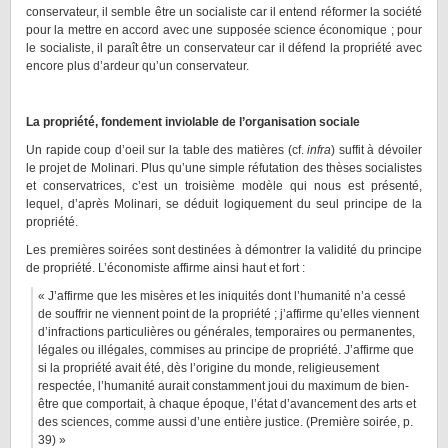
conservateur, il semble être un socialiste car il entend réformer la société
pour la mettre en accord avec une supposée science économique ; pour
le socialiste, il paraît être un conservateur car il défend la propriété avec
encore plus d’ardeur qu’un conservateur.
La propriété, fondement inviolable de l’organisation sociale
Un rapide coup d’oeil sur la table des matières (cf.
infra
) suffit à dévoiler
le projet de Molinari. Plus qu’une simple réfutation des thèses socialistes
et conservatrices, c’est un troisième modèle qui nous est présenté,
lequel, d’après Molinari, se déduit logiquement du seul principe de la
propriété.
Les premières soirées sont destinées à démontrer la validité du principe
de propriété. L’économiste affirme ainsi haut et fort :
« J’affirme que les misères et les iniquités dont l’humanité n’a cessé
de souffrir ne viennent point de la propriété ; j’affirme qu’elles viennent
d’infractions particulières ou générales, temporaires ou permanentes,
légales ou illégales, commises au principe de propriété. J’affirme que
si la propriété avait été, dès l’origine du monde, religieusement
respectée, l’humanité aurait constamment joui du maximum de bien-
être que comportait, à chaque époque, l’état d’avancement des arts et
des sciences, comme aussi d’une entière justice. (Première soirée, p.
39) »