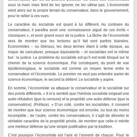
sous la main mais feint de les ignorer, ne les utilise pas. L’économiste
vient alors sur le propre terrain du conservateur, dans le gouvernement,
pour le rallier à ces vues.
Le caractère du socialiste est quant à lui différent. Au contraire du
conservateur, il paraîtra avoir une connaissance aiguë de ces écrits «
classiques », et avoir grand souci de la justice. La tâche de l’économiste
sera de montrer que les lectures qu’il fait sont parfois biaisées.
Economistes – ou libéraux, les deux termes étant à cette époque, au
risque de caricaturer, presque équivalents – et socialistes ont le même
but : la justice. Le problème du socialiste est qu’il est resté bloqué sur le
chemin de la science économique. Par conséquent, du point de vue
épistémologique, le socialiste est comme un moyen terme entre le
conservateur et l’économiste. Le premier ne veut pas entendre parler de
science économique, le second la détient. Le socialiste y aspire.
En somme, l’économiste va attaquer le conservateur et le socialiste sur
des points différents. « Il m’a semblé que l’hérésie socialiste exigeait une
autre réfutation [que la censure] et la propriété une autre défense [que la
conservatrice]. (Préface). » D’un coté, contre les socialistes, il convient
de montrer que leur science économique est erronée, ou tout du moins
incomplète ; de l’autre, contre les conservateurs, il s’agit de dévoiler le
véritable caractère de la propriété privée, de montrer que celle-ci mérite
une meilleur défense qu’une simple justification par la tradition.
C’est pourquoi l’économiste est l’ami et l’ennemi de chacun. Pour le