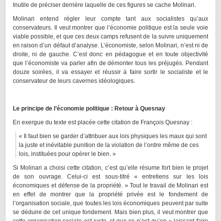
Inutile de préciser derrière laquelle de ces figures se cache Molinari.
Molinari entend régler leur compte tant aux socialistes qu’aux
conservateurs. Il veut montrer que l’économie politique est la seule voie
viable possible, et que ces deux camps refusent de la suivre uniquement
en raison d’un défaut d’analyse. L’économiste, selon Molinari, n’est ni de
droite, ni de gauche. C’est donc en pédagogue et en toute objectivité
que l’économiste va parler afin de démonter tous les préjugés. Pendant
douze soirées, il va essayer et réussir à faire sortir le socialiste et le
conservateur de leurs cavernes idéologiques.
Le principe de l’économie politique : Retour à Quesnay
En exergue du texte est placée cette citation de François Quesnay :
« Il faut bien se garder d’attribuer aux lois physiques les maux qui sont
la juste et inévitable punition de la violation de l’ordre même de ces
lois, instituées pour opérer le bien. »
Si Molinari a choisi cette citation, c’est qu’elle résume fort bien le projet
de son ouvrage. Celui-ci est sous-titré « entretiens sur les lois
économiques et défense de la propriété. » Tout le travail de Molinari est
en effet de montrer que la propriété privée est le fondement de
l’organisation sociale, que toutes les lois économiques peuvent par suite
se déduire de cet unique fondement. Mais bien plus, il veut montrer que