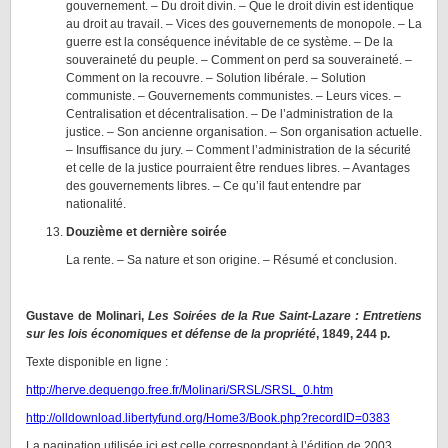
gouvernement. – Du droit divin. – Que le droit divin est identique
au droit au travail. – Vices des gouvernements de monopole. – La
guerre est la conséquence inévitable de ce système. – De la
souveraineté du peuple. – Comment on perd sa souveraineté. –
Comment on la recouvre. – Solution libérale. – Solution
communiste. – Gouvernements communistes. – Leurs vices. –
Centralisation et décentralisation. – De l’administration de la
justice. – Son ancienne organisation. – Son organisation actuelle.
– Insuffisance du jury. – Comment l’administration de la sécurité
et celle de la justice pourraient être rendues libres. – Avantages
des gouvernements libres. – Ce qu’il faut entendre par
nationalité.
Douzième et dernière soirée
La rente. – Sa nature et son origine. – Résumé et conclusion.
Gustave de Molinari,
Les Soirées de la Rue Saint-Lazare : Entretiens
sur les lois économiques et défense de la propriété
, 1849, 244 p.
Texte disponible en ligne :
http://herve.dequengo.free.fr/Molinari/SRSL/SRSL_0.htm
http://olldownload.libertyfund.org/Home3/Book.php?recordID=0383
La pagination utilisée ici est celle correspondant à l’édition de 2003