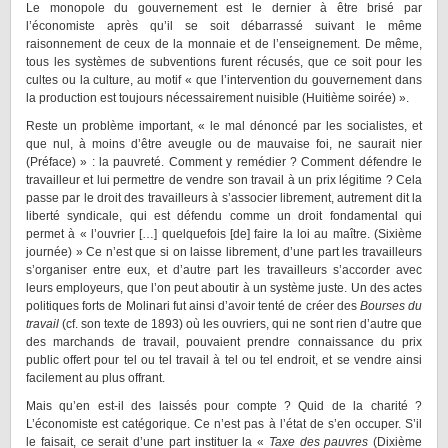
Le monopole du gouvernement est le dernier à être brisé par
l’économiste après qu’il se soit débarrassé suivant le même
raisonnement de ceux de la monnaie et de l’enseignement. De même,
tous les systèmes de subventions furent récusés, que ce soit pour les
cultes ou la culture, au motif « que l’intervention du gouvernement dans
la production est toujours nécessairement nuisible (Huitième soirée) ».
Reste un problème important, « le mal dénoncé par les socialistes, et
que nul, à moins d’être aveugle ou de mauvaise foi, ne saurait nier
(Préface) » : la pauvreté. Comment y remédier ? Comment défendre le
travailleur et lui permettre de vendre son travail à un prix légitime ? Cela
passe par le droit des travailleurs à s’associer librement, autrement dit la
liberté syndicale, qui est défendu comme un droit fondamental qui
permet à « l’ouvrier […] quelquefois [de] faire la loi au maître. (Sixième
journée) » Ce n’est que si on laisse librement, d’une part les travailleurs
s’organiser entre eux, et d’autre part les travailleurs s’accorder avec
leurs employeurs, que l’on peut aboutir à un système juste. Un des actes
politiques forts de Molinari fut ainsi d’avoir tenté de créer des
Bourses du
travail
(cf. son texte de 1893) où les ouvriers, qui ne sont rien d’autre que
des marchands de travail, pouvaient prendre connaissance du prix
public offert pour tel ou tel travail à tel ou tel endroit, et se vendre ainsi
facilement au plus offrant.
Mais qu’en est-il des laissés pour compte ? Quid de la charité ?
L’économiste est catégorique. Ce n’est pas à l’état de s’en occuper. S’il
le faisait, ce serait d’une part instituer la «
Taxe des pauvres
(Dixième