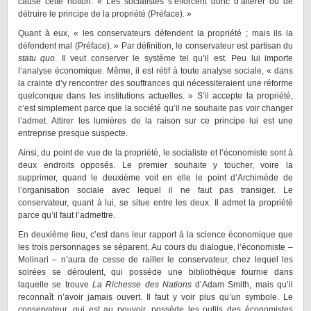
cause cette notion. « Les socialistes s’efforcent donc d’altérer ou de
détruire le principe de la propriété (Préface). »
Quant à eux, « les conservateurs défendent la propriété ; mais ils la
défendent mal (Préface). » Par définition, le conservateur est partisan du
statu quo
. Il veut conserver le système tel qu’il est. Peu lui importe
l’analyse économique. Même, il est rétif à toute analyse sociale, « dans
la crainte d’y rencontrer des souffrances qui nécessiteraient une réforme
quelconque dans les institutions actuelles. » S’il accepte la propriété,
c’est simplement parce que la société qu’il ne souhaite pas voir changer
l’admet. Attirer les lumières de la raison sur ce principe lui est une
entreprise presque suspecte.
Ainsi, du point de vue de la propriété, le socialiste et l’économiste sont à
deux endroits opposés. Le premier souhaite y toucher, voire la
supprimer, quand le deuxième voit en elle le point d’Archimède de
l’organisation sociale avec lequel il ne faut pas transiger. Le
conservateur, quant à lui, se situe entre les deux. Il admet la propriété
parce qu’il faut l’admettre.
En deuxième lieu, c’est dans leur rapport à la science économique que
les trois personnages se séparent. Au cours du dialogue, l’économiste –
Molinari – n’aura de cesse de railler le conservateur, chez lequel les
soirées se déroulent, qui possède une bibliothèque fournie dans
laquelle se trouve
La Richesse des Nations
d’Adam Smith, mais qu’il
reconnaît n’avoir jamais ouvert. Il faut y voir plus qu’un symbole. Le
conservateur, qui est au pouvoir, possède les outils des économistes