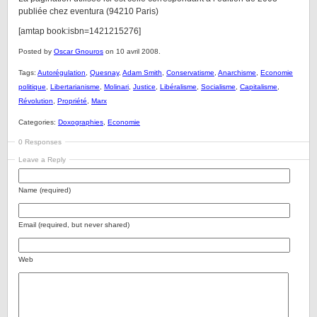
publiée chez eventura (94210 Paris)
[amtap book:isbn=1421215276]
Posted by
Oscar Gnouros
on 10 avril 2008.
Tags:
Autorégulation
,
Quesnay
,
Adam Smith
,
Conservatisme
,
Anarchisme
,
Economie
politique
,
Libertarianisme
,
Molinari
,
Justice
,
Libéralisme
,
Socialisme
,
Capitalisme
,
Révolution
,
Propriété
,
Marx
Categories:
Doxographies
,
Economie
0 Responses
Leave a Reply
Name (required)
Email (required, but never shared)
Web