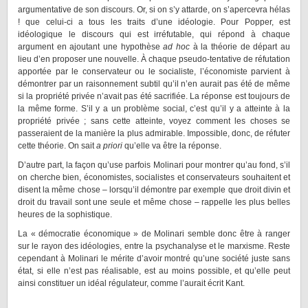
argumentative de son discours. Or, si on s’y attarde, on s’apercevra hélas
! que celui-ci a tous les traits d’une idéologie. Pour Popper, est
idéologique le discours qui est irréfutable, qui répond à chaque
argument en ajoutant une hypothèse
ad hoc
à la théorie de départ au
lieu d’en proposer une nouvelle. À chaque pseudo-tentative de réfutation
apportée par le conservateur ou le socialiste, l’économiste parvient à
démontrer par un raisonnement subtil qu’il n’en aurait pas été de même
si la propriété privée n’avait pas été sacrifiée. La réponse est toujours de
la même forme. S’il y a un problème social, c’est qu’il y a atteinte à la
propriété privée ; sans cette atteinte, voyez comment les choses se
passeraient de la manière la plus admirable. Impossible, donc, de réfuter
cette théorie. On sait
a priori
qu’elle va être la réponse.
D’autre part, la façon qu’use parfois Molinari pour montrer qu’au fond, s’il
on cherche bien, économistes, socialistes et conservateurs souhaitent et
disent la même chose – lorsqu’il démontre par exemple que droit divin et
droit du travail sont une seule et même chose – rappelle les plus belles
heures de la sophistique.
La « démocratie économique » de Molinari semble donc être à ranger
sur le rayon des idéologies, entre la psychanalyse et le marxisme. Reste
cependant à Molinari le mérite d’avoir montré qu’une société juste sans
état, si elle n’est pas réalisable, est au moins possible, et qu’elle peut
ainsi constituer un idéal régulateur, comme l’aurait écrit Kant.