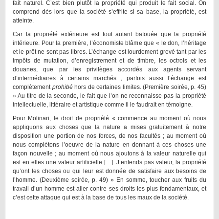
fait naturel. C’est bien plutôt la propriété qui produit le fait social. On
comprend dès lors que la société s’effrite si sa base, la propriété, est
atteinte.
Car la propriété extérieure est tout autant bafouée que la propriété
intérieure. Pour la première, l’économiste blâme que « le don, l’héritage
et le prêt ne sont pas libres. L’échange est lourdement grevé tant par les
impôts de mutation, d’enregistrement et de timbre, les octrois et les
douanes, que par les privilèges accordés aux agents servant
d’intermédiaires à certains marchés ; parfois aussi l’échange est
complètement
prohibé
hors de certaines limites. (Première soirée, p. 45)
» Au titre de la seconde, le fait que l’on ne reconnaisse pas la propriété
intellectuelle, littéraire et artistique comme il le faudrait en témoigne.
Pour Molinari, le droit de propriété « commence au moment où nous
appliquons aux choses que la nature a mises gratuitement à notre
disposition une portion de nos forces, de nos facultés ; au moment où
nous complétons l’oeuvre de la nature en donnant à ces choses une
façon nouvelle ; au moment où nous ajoutons à la valeur naturelle qui
est en elles une valeur artificielle […]. J’entends pas valeur, la propriété
qu’ont les choses ou qui leur est donnée de satisfaire aux besoins de
l’homme. (Deuxième soirée, p. 49) » En somme, toucher aux fruits du
travail d’un homme est aller contre ses droits les plus fondamentaux, et
c’est cette attaque qui est à la base de tous les maux de la société.