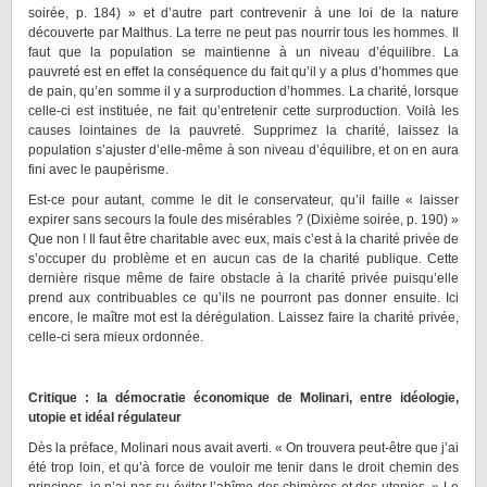
soirée, p. 184) » et d’autre part contrevenir à une loi de la nature
découverte par Malthus. La terre ne peut pas nourrir tous les hommes. Il
faut que la population se maintienne à un niveau d’équilibre. La
pauvreté est en effet la conséquence du fait qu’il y a plus d’hommes que
de pain, qu’en somme il y a surproduction d’hommes. La charité, lorsque
celle-ci est instituée, ne fait qu’entretenir cette surproduction. Voilà les
causes lointaines de la pauvreté. Supprimez la charité, laissez la
population s’ajuster d’elle-même à son niveau d’équilibre, et on en aura
fini avec le paupérisme.
Est-ce pour autant, comme le dit le conservateur, qu’il faille « laisser
expirer sans secours la foule des misérables ? (Dixième soirée, p. 190) »
Que non ! Il faut être charitable avec eux, mais c’est à la charité privée de
s’occuper du problème et en aucun cas de la charité publique. Cette
dernière risque même de faire obstacle à la charité privée puisqu’elle
prend aux contribuables ce qu’ils ne pourront pas donner ensuite. Ici
encore, le maître mot est la dérégulation. Laissez faire la charité privée,
celle-ci sera mieux ordonnée.
Critique : la démocratie économique de Molinari, entre idéologie,
utopie et idéal régulateur
Dès la préface, Molinari nous avait averti. « On trouvera peut-être que j’ai
été trop loin, et qu’à force de vouloir me tenir dans le droit chemin des