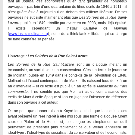
tant au
Journal des économistes
qu’en tant qu’auteur de nombreux
ouvrages – pas loin d’une quarantaine de titres écrits de 1846 à 1911 -, il
n’est guère étudié aujourd’hui en dehors des milieux libéraux. De ses
ouvrages ne subsiste maintenant plus que
Les Soirées de la Rue Saint-
Lazare
publié en 1849,
réédité par
eventura
en 2003, mais déjà épuisé.
Il existe cependant un
Institut Gustave de Molinari
(
www.institutmolinari.org
), sorte de « think-tank » libéral, qui se charge
de faire connaître sa pensée.
L’ouvrage :
Les Soirées de la Rue Saint-Lazare
Les Soirées de la Rue Saint-Lazare
sont un dialogue mêlant un
économiste, un socialiste et un conservateur. C’est un texte de jeunesse
de Molinari, publié en 1849 dans le contexte de la Révolution de 1848.
Molinari est l’exact contemporain de Marx – ils naissent tous deux à un
an d’intervalle – et ce texte est publié un an après le
Manifeste du Parti
communiste
. Il ne semble pas que Molinari ait eu connaissance des
écrits de Marx à cette époque si l’on en juge par l’absence de référence
dans son ouvrage à cet auteur.
On ne peut que donner raison à Koyré lorsqu’il dit que les seuls textes
ayant présenté un réel intérêt à être mis sous une forme dialoguée furent
ceux de Platon et de Hume. Ici, le dialogue est simplement un outil
permettant de présenter plus facilement ce que Weber appellera un
idéal-type : l’idéal-type du socialiste, du conservateur et de l’économiste.