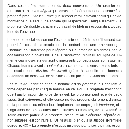
Dans cette thèse sont amorcés deux mouvements. Un premier en
direction d’un travail
négatif
qui consistera à démontrer que l’atteinte à la
propriété produit de l’injustice ; un second vers un travail
positif
qui devra
montrer ce que serait une société qui respecterait « religieusement » la
propriété. Ce double caractère du travail de Molinari est constant tout au
long de l’ouvrage.
Lorsque le socialiste somme l’économiste de définir ce qu’il entend par
propriété, celui-ci s’exécute en la fondant sur une anthropologie.
L’homme doit
travailler
pour réparer ou augmenter ses forces par la
consommation
d’objets issus de la
production
. Molinari souligne de lui-
même ces mots-clefs qui sont d’importants concepts pour son système.
Chaque homme ayant un
intérêt
bien compris à maximiser ses efforts, il
en résulte une
division du travail
grâce à laquelle les hommes
obtiennent un
maximum
de satisfactions au prix d’un
minimum
d’efforts.
Les fruits de l’effort de chaque homme est sa
propriété
, qui contient la
force dépensée par chaque homme en celle-ci. La propriété n’est donc
que transformation de force de travail. La propriété peut être de deux
types. Soit
extérieure
, et elle concerne des produits clairement distincts
de la personne, ou même tout simplement son corps ; soit
intérieure
, et il
s’agit alors de ses facultés intellectuelles ou morales, de sa volonté. «
Toute atteinte portée à la propriété intérieure ou extérieure, séparée ou
non séparée, est contraire à l’Utilité aussi bien qu’à la Justice. (Première
soirée, p. 43) » La propriété n’est pas instituée par la société mais est un