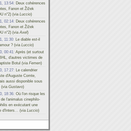
1, 13:54:
Deux cohérences
ntes, Fanon et Žižek
U n°2) (via
Luccio
)
1, 02:14:
Deux cohérences
ntes, Fanon et Žižek
U n°2) (via
Axel
)
1, 11:30:
Le diable est-il
'amour ? (via
Luccio
)
0, 00:41:
Après (et surtout
BHL, d'autres victimes de
ptiste Botul (via
Femen
)
0, 17:27:
Le calendrier
iste d'Auguste Comte,
is aussi disponible sous
 (via
Gustavo
)
0, 18:36:
Où l'on risque les
 de l'animalus cinephilo-
hilis en exécutant une
e d'Inters… (via
Luccio
)