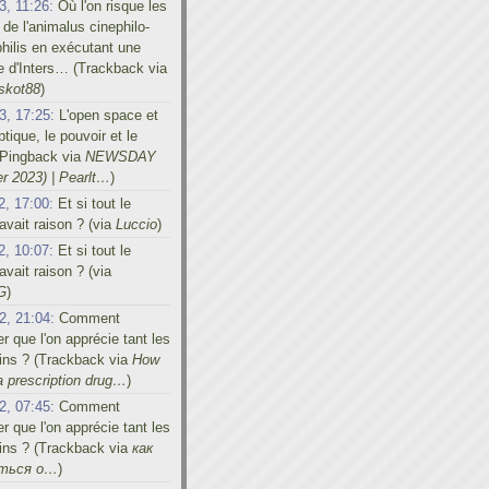
3, 11:26:
Où l'on risque les
 de l'animalus cinephilo-
hilis en exécutant une
e d'Inters… (Trackback via
skot88
)
3, 17:25:
L'open space et
tique, le pouvoir et le
 (Pingback via
NEWSDAY
r 2023) | Pearlt…
)
2, 17:00:
Et si tout le
vait raison ? (via
Luccio
)
2, 10:07:
Et si tout le
vait raison ? (via
G
)
2, 21:04:
Comment
er que l'on apprécie tant les
ins ? (Trackback via
How
a prescription drug…
)
2, 07:45:
Comment
er que l'on apprécie tant les
ins ? (Trackback via
как
иться о…
)