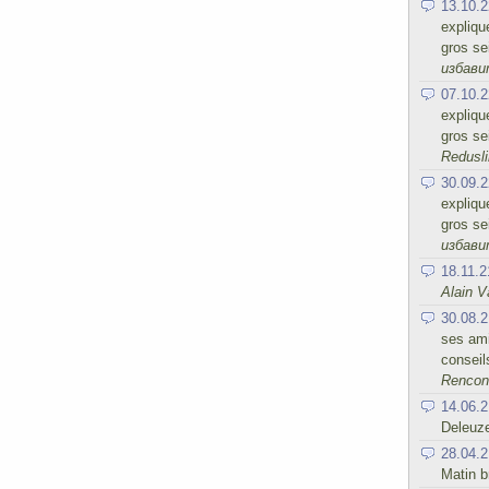
13.10.2
expliqu
gros se
избав
07.10.2
expliqu
gros se
Redusli
30.09.2
expliqu
gros se
избав
18.11.2
Alain V
30.08.2
ses ami
conseil
Rencont
14.06.2
Deleuz
28.04.2
Matin b