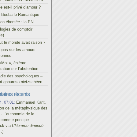
le est-il privé d’amour ?
à Booba le Romantique
on éhontée : la PNL
ogies de comptoir
es)
out le monde avait raison ?
ropos sur les amours
iennes
sMoi », énième
ration sur l’abstention
adie des psychologues –
t gnouroso-nietzschéen
aires récents
4, 07:01:
Emmanuel Kant,
on de la métaphysique des
- L'autonomie de la
é comme principe …
ack via
L'Homme diminué
…
)