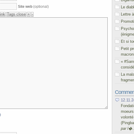
Site web
(optional)
Le diab
Lettre 
Promoti
Psychol
(énigm
Et si t
Petit p
macron
« #San
considé
La mal
fragmen
Comment
12.11.2
Fondati
moeurs 
volont
(Pingb
par l�