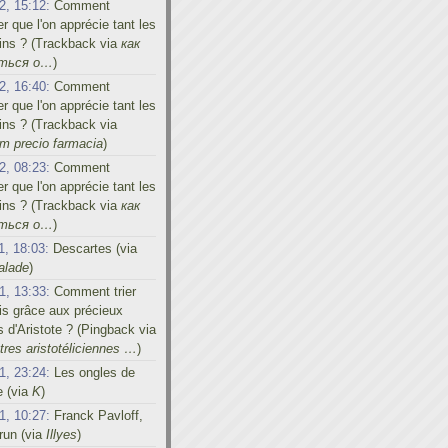
2, 15:12:
Comment
er que l'on apprécie tant les
ins ? (Trackback via
как
иться о…
)
2, 16:40:
Comment
er que l'on apprécie tant les
ins ? (Trackback via
m precio farmacia
)
2, 08:23:
Comment
er que l'on apprécie tant les
ins ? (Trackback via
как
иться о…
)
1, 18:03:
Descartes (via
alade
)
1, 13:33:
Comment trier
s grâce aux précieux
s d'Aristote ? (Pingback via
res aristotéliciennes …
)
1, 23:24:
Les ongles de
e (via
K
)
1, 10:27:
Franck Pavloff,
run (via
Illyes
)