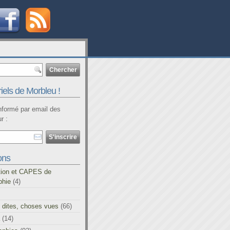
iels de Morbleu !
informé par email des
r :
ons
tion et CAPES de
phie
(4)
 dites, choses vues
(66)
(14)