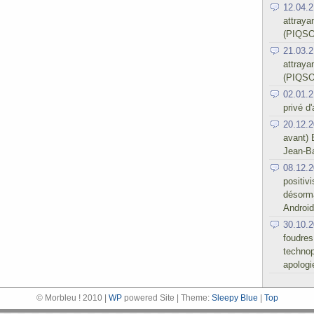
12.04.2
attraya
(PIQSO
21.03.2
attraya
(PIQSO
02.01.2
privé d
20.12.2
avant) 
Jean-Ba
08.12.2
positiv
désorma
Android
30.10.2
foudres
technop
apologi
© Morbleu ! 2010 |
WP
powered Site | Theme:
Sleepy Blue
|
Top