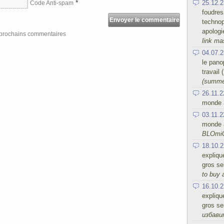
*
25.12.2
Code Anti-spam
foudres
technop
apologi
s prochains commentaires
link ma
04.07.2
le panop
travail
(summe
26.11.2
monde a
03.11.2
monde a
BLOmi
18.10.2
expliqu
gros se
to buy 
16.10.2
expliqu
gros se
избав