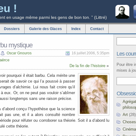
eu !
ent en usage même parmi les gens de bon ton. ” (Littré)
Dossiers
Galerie des Glaces
Index
Contact
rbu mystique
Les courr
Oscar Gnouros
16 juillet 2006, 5:35pm
aërce
Pour être 
De la fin de l’histoire
»
mises à jou
oir pourquoi il était barbu. Cela mérite une
erait de savoir ce qui l’a poussé à passer
ages d’alchimie. Lui nous fait croire qu’il
Obsessi
 à eux. Or, on ne peut pas vouloir s’abîmer
t aussi longtemps sans une raison précise.
Agréga
philoso
a d’abord conçu l’hypothèse que la science
Art
(28)
it pas une, et il a alors consulté nombre
riode pour réfuter ou corroborer sa théorie. Soit il a d’abord lu
Choses
lé cette théorie.
Cinéma