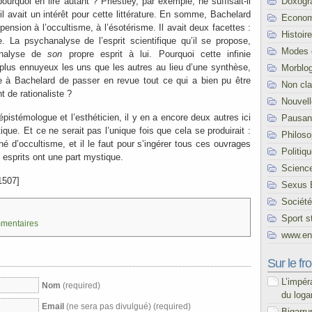
Doxogr
ourquoi en lire autant ? Priestley, par exemple, ne suffisait-il
l avait un intérêt pour cette littérature. En somme, Bachelard
Econom
pension à l’occultisme, à l’ésotérisme. Il avait deux facettes :
Histoire
te. La psychanalyse de l’esprit scientifique qu’il se propose,
Modes 
analyse de
son
propre esprit à lui. Pourquoi cette infinie
 plus ennuyeux les uns que les autres au lieu d’une synthèse,
Morblo
re à Bachelard de passer en revue tout ce qui a bien pu être
Non cl
 de rationaliste ?
Nouvel
épistémologue et l’esthéticien, il y en a encore deux autres ici
Pausani
tique. Et ce ne serait pas l’unique fois que cela se produirait :
Philoso
é d’occultisme, et il le faut pour s’ingérer tous ces ouvrages
Politiq
 esprits ont une part mystique.
Scienc
1507]
Sexus 
Société
Sport s
mmentaires
www.end
Sur le fro
L’impér
Nom
(required)
du loga
Email
(ne sera pas divulgué) (required)
Bigarru