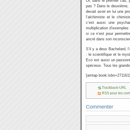
Or, dans le premier cas, p
pas ? Dans le deuxième, i
devait avoir en lui une pro
l’alchimiste et le chimis
c’est aussi une psych
multiplication d’exemples
si ce n’est pour permett
ancré dans son inconscient
S’il y a deux Bachelard, l’
: le scientifique et le mys
Eco est aussi un passionn
spécieux. Tous les grands
[amtap book:isbn=271161
Trackback-URL
RSS pour les co
Commenter