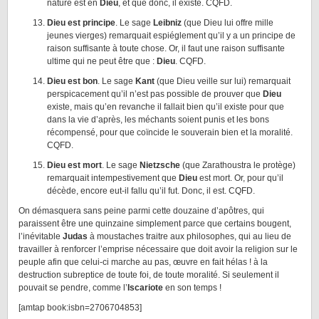
nature est en
Dieu
, et que donc, il existe. CQFD.
Dieu est principe
. Le sage
Leibniz
(que Dieu lui offre mille
jeunes vierges) remarquait espiéglement qu’il y a un principe de
raison suffisante à toute chose. Or, il faut une raison suffisante
ultime qui ne peut être que :
Dieu
. CQFD.
Dieu est bon
. Le sage
Kant
(que Dieu veille sur lui) remarquait
perspicacement qu’il n’est pas possible de prouver que
Dieu
existe, mais qu’en revanche il fallait bien qu’il existe pour que
dans la vie d’après, les méchants soient punis et les bons
récompensé, pour que coïncide le souverain bien et la moralité.
CQFD.
Dieu est mort
. Le sage
Nietzsche
(que Zarathoustra le protège)
remarquait intempestivement que
Dieu
est mort. Or, pour qu’il
décède, encore eut-il fallu qu’il fut. Donc, il est. CQFD.
On démasquera sans peine parmi cette douzaine d’apôtres, qui
paraissent être une quinzaine simplement parce que certains bougent,
l’inévitable
Judas
à moustaches traitre aux philosophes, qui au lieu de
travailler à renforcer l’emprise nécessaire que doit avoir la religion sur le
peuple afin que celui-ci marche au pas, œuvre en fait hélas ! à la
destruction subreptice de toute foi, de toute moralité. Si seulement il
pouvait se pendre, comme l’
Iscariote
en son temps !
[amtap book:isbn=2706704853]