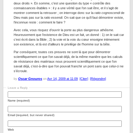
deux droits ». En somme, c’est une question du type « contrôle des
connaissances établies » : il y a une vérité que l’on sait être, et il s’agit de
montrer comment la retrouver ; on interroge donc sur la
ratio cognoscendi
de
Dieu mais pas sur la
ratio essendi
. On sait que ce qu’il faut démontrer existe,
l’inconnue reste : comment le faire ?
Avec cela, vous risquez d’ouvrir la porte au plus dangereux athéisme.
Heureusement que l’existence de Dieu est un fait, un donné : 1) on le sait car
c’est écrit dans la Bible ; 2) la voie et la voix du cœur enseigne intimement
son existence, et là est d’ailleurs le privilège de l’homme sur la bête.
Par conséquent, toutes ces preuves ne sont là que pour démontrer
scientifiquement ce que l’on savait déjà, de la même manière que les calculs
de résistance des matériaux nous prouvent scientifiquement ce que l’on
savait déjà, c’est-à-dire que l’on pouvait franchir un pont sans que celui-ci ne
s’écroule.
by
Oscar Gnouros
on
Avr 14, 2009 at 11:09
[Citer]
[Répondre]
Leave a Reply
Name (required)
Email (required, but never shared)
Web