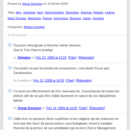
Posted by
Oscar Gnouros
on 13 février 2009.
Tags:
dieu
,
athéisme
,
kant
,
Saint Anselme
,
Descartes
,
Spinoza
,
Aristote
,
Leibniz
,
Saint Thomas
,
Nietzsche
,
Pascal
,
Incroyance
,
Bossuet
,
Judas
,
Iscariote
Categories:
Modes d'emploi
10 Responses
Ta prose chirurgicale a l’énorme mérite d’exister.
Que le Très Haut te protège
by
Sylvaine
on
Fév 13, 2009 at 13:23
[Citer]
[Répondre]
L’Iscariote n’a pas forcément de moustaches, c’est plutôt Oscar que
Zarathoustra.
by
Luccio
on
Fév 13, 2009 at 16:03
[Citer]
[Répondre]
Ce texte est effectivement de très mauvaise foi. J’aurai besoin de toutes les
prières afin de ne pas être châtié durement en raison de ces blasphèmes
latents.
by
Oscar Gnouros
on
Fév 14, 2009 at 14:20
[Citer]
[Répondre]
L’idée d’un ou plusieurs êtres suprêmes et les religions qui les entourent ne
sont que des tours de passe-passe- psychologiques visant à soulager
l’homme de la terreur de son annihilation par la mort (Terror Management