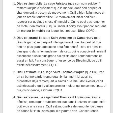
Dieu est immobile
. Le sage
Aristote
(que son nom soit béni)
remarquait judicieusement que le monde, dans son perpétuel
changement, a besoin de mouvement. Or, il a bien fallu mettre un
jour en branle tout l’édifice. Le mouvement initial doit bien
reposer sur quelque chose d’immobile. On ne peut pas remonter
de moteur en moteur jusqu’à l’infini. Il doit y avoir par conséquent
un
moteur immobile
sur lequel tout repose :
Dieu
. CQFD.
Dieu est grand
. Le sage
Saint Anselme de Canterbury
(que
Dieu le garde) remarquait intelligemment que Dieu est tel que
rien de plus grand que lui ne peut être pensé. Dieu est ainsi le
plus grand dans l’entendement de ceux qui le conçoivent ; mais il
est encore plus le plus grand s’il existe dans l’entendement, et
aussi en fait. Par conséquent, l’essence de
Dieu
implique qu’il
existe nécessairement. CQFD.
Dieu est moteur
. Le sage
Saint Thomas d’Aquin
(que Dieu l’ait
en sa bonne garde) remarquait brillamment lui aussi ce
qu’Aristote déjà remarquait, à savoir que Dieu doit exister, car il
est nécessaire qu’il y ait un premier moteur qui ne se meut pas, et
qui, coïncidence, est
Dieu
. CQFD.
Dieu est cause
. Le sage
Saint Thomas d’Aquin
(que Dieu le
bénisse) remarquait subtilement que dans l’univers, chaque effet
doit avoir une cause. Or, il est impossible de remonter de cause
en cause à l’infini, sans quoi il n’y aurait rien. Conséquence