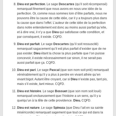
Dieu est perfection
. Le sage
Descartes
(qu’il soit récompensé)
remarquait finement que nous avons en nous une idée de la
perfection. Or, comme nous sommes loin d’être parfaits, nous ne
pouvons être la cause de cette idée, car il y a toujours plus dans
la cause que dans l’effet. L’auteur de cette idée de la perfection
dans notre entendement est donc au moins aussi parfait qu’elle,
et à dire vrai, il n’y a que
Dieu
qui satisfasse cette condition, et
par conséquent, il existe. CQFD.
Dieu est parfait
. Le sage
Descartes
(qu’il soit ressuscité)
remarquait sagacement qu’il est plus parfait d’exister que de ne
pas exister.
Dieu
étant la chose la plus parfaite que l’on puisse
concevoir, il existe nécessairement car sinon, il ne serait pas
aussi parfait que ça. CQFD.
Dieu est pari
. Le sage
Pascal
(que son nom soit prié) remarquait
vénérablement qu’il y a plus à perdre en vivant athée qu’en
vivant bigot. Autant être croyant, car si
Dieu
n’existe pas, tant pis,
mais s’il existe, tant mieux. CQFD.
Dieu est histoire
. Le sage
Bossuet
(que son nom soit loué)
remarquait onctueusement que l’histoire a un sens, qu’il y a
quelqu’un à la tête de cette providence.
Dieu.
CQFD.
Dieu est nature
. Le sage
Spinoza
(que Dieu l’ait en sa sainte
miséricorde) remarquait sagement que tout ce qui est dans la