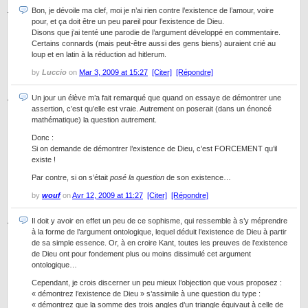
Bon, je dévoile ma clef, moi je n’ai rien contre l’existence de l’amour, voire
pour, et ça doit être un peu pareil pour l’existence de Dieu.
Disons que j’ai tenté une parodie de l’argument développé en commentaire.
Certains connards (mais peut-être aussi des gens biens) auraient crié au
loup et en latin à la réduction ad hitlerum.
by
Luccio
on
Mar 3, 2009 at 15:27
[Citer]
[Répondre]
Un jour un élève m’a fait remarqué que quand on essaye de démontrer une
assertion, c’est qu’elle est vraie. Autrement on poserait (dans un énoncé
mathématique) la question autrement.
Donc :
Si on demande de démontrer l’existence de Dieu, c’est FORCEMENT qu’il
existe !
Par contre, si on s’était
posé la question
de son existence…
by
wouf
on
Avr 12, 2009 at 11:27
[Citer]
[Répondre]
Il doit y avoir en effet un peu de ce sophisme, qui ressemble à s’y méprendre
à la forme de l’argument ontologique, lequel déduit l’existence de Dieu à partir
de sa simple essence. Or, à en croire Kant, toutes les preuves de l’existence
de Dieu ont pour fondement plus ou moins dissimulé cet argument
ontologique…
Cependant, je crois discerner un peu mieux l’objection que vous proposez :
« démontrez l’existence de Dieu » s’assimile à une question du type :
« démontrez que la somme des trois angles d’un triangle équivaut à celle de