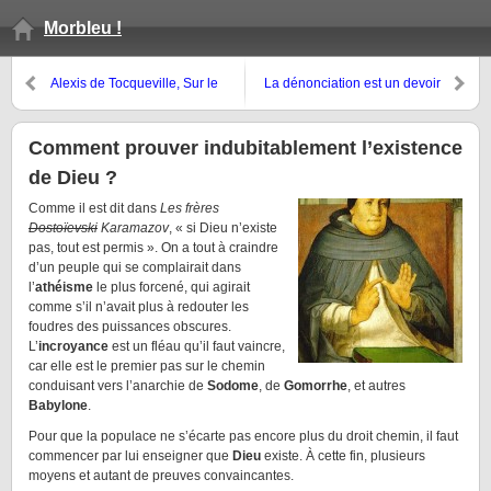
Morbleu !
Alexis de Tocqueville, Sur le
La dénonciation est un devoir
paupérisme
républicain
Comment prouver indubitablement l’existence
de Dieu ?
Comme il est dit dans
Les frères
Dostoïevski
Karamazov
, « si Dieu n’existe
pas, tout est permis ». On a tout à craindre
d’un peuple qui se complairait dans
l’
athéisme
le plus forcené, qui agirait
comme s’il n’avait plus à redouter les
foudres des puissances obscures.
L’
incroyance
est un fléau qu’il faut vaincre,
car elle est le premier pas sur le chemin
conduisant vers l’anarchie de
Sodome
, de
Gomorrhe
, et autres
Babylone
.
Pour que la populace ne s’écarte pas encore plus du droit chemin, il faut
commencer par lui enseigner que
Dieu
existe. À cette fin, plusieurs
moyens et autant de preuves convaincantes.