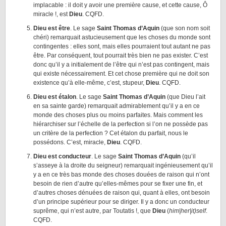
implacable : il doit y avoir une première cause, et cette cause, Ô
miracle !, est
Dieu
. CQFD.
Dieu est être
. Le sage
Saint Thomas d’Aquin
(que son nom soit
chéri) remarquait astucieusement que les choses du monde sont
contingentes : elles sont, mais elles pourraient tout autant ne pas
être. Par conséquent, tout pourrait très bien ne pas exister. C’est
donc qu’il y a initialement de l’être qui n’est pas contingent, mais
qui existe nécessairement. Et cet chose première qui ne doit son
existence qu’à elle-même, c’est, stupeur,
Dieu
. CQFD.
Dieu est étalon
. Le sage
Saint Thomas d’Aquin
(que Dieu l’ait
en sa sainte garde) remarquait admirablement qu’il y a en ce
monde des choses plus ou moins parfaites. Mais comment les
hiérarchiser sur l’échelle de la perfection si l’on ne possède pas
un critère de la perfection ? Cet étalon du parfait, nous le
possédons. C’est, miracle,
Dieu
. CQFD.
Dieu est conducteur
. Le sage
Saint Thomas d’Aquin
(qu’il
s’asseye à la droite du seigneur) remarquait ingénieusement qu’il
y a en ce très bas monde des choses douées de raison qui n’ont
besoin de rien d’autre qu’elles-mêmes pour se fixer une fin, et
d’autres choses dénuées de raison qui, quant à elles, ont besoin
d’un principe supérieur pour se diriger. Il y a donc un conducteur
suprême, qui n’est autre, par Toutatis !, que
Dieu
(
him|her|it)self
.
CQFD.