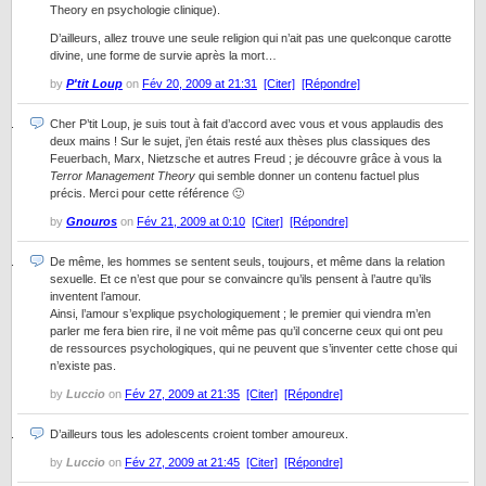
Theory en psychologie clinique).
D’ailleurs, allez trouve une seule religion qui n’ait pas une quelconque carotte
divine, une forme de survie après la mort…
by
P'tit Loup
on
Fév 20, 2009 at 21:31
[Citer]
[Répondre]
Cher P’tit Loup, je suis tout à fait d’accord avec vous et vous applaudis des
deux mains ! Sur le sujet, j’en étais resté aux thèses plus classiques des
Feuerbach, Marx, Nietzsche et autres Freud ; je découvre grâce à vous la
Terror Management Theory
qui semble donner un contenu factuel plus
précis. Merci pour cette référence 🙂
by
Gnouros
on
Fév 21, 2009 at 0:10
[Citer]
[Répondre]
De même, les hommes se sentent seuls, toujours, et même dans la relation
sexuelle. Et ce n’est que pour se convaincre qu’ils pensent à l’autre qu’ils
inventent l’amour.
Ainsi, l’amour s’explique psychologiquement ; le premier qui viendra m’en
parler me fera bien rire, il ne voit même pas qu’il concerne ceux qui ont peu
de ressources psychologiques, qui ne peuvent que s’inventer cette chose qui
n’existe pas.
by
Luccio
on
Fév 27, 2009 at 21:35
[Citer]
[Répondre]
D’ailleurs tous les adolescents croient tomber amoureux.
by
Luccio
on
Fév 27, 2009 at 21:45
[Citer]
[Répondre]