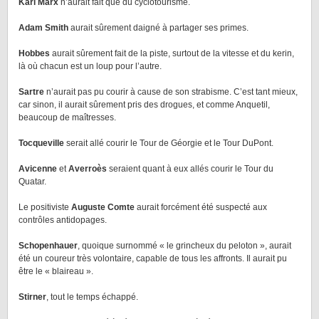
Karl Marx
n’aurait fait que du cyclotourisme.
Adam Smith
aurait sûrement daigné à partager ses primes.
Hobbes
aurait sûrement fait de la piste, surtout de la vitesse et du kerin,
là où chacun est un loup pour l’autre.
Sartre
n’aurait pas pu courir à cause de son strabisme. C’est tant mieux,
car sinon, il aurait sûrement pris des drogues, et comme Anquetil,
beaucoup de maîtresses.
Tocqueville
serait allé courir le Tour de Géorgie et le Tour DuPont.
Avicenne
et
Averroès
seraient quant à eux allés courir le Tour du
Quatar.
Le positiviste
Auguste Comte
aurait forcément été suspecté aux
contrôles antidopages.
Schopenhauer
, quoique surnommé « le grincheux du peloton », aurait
été un coureur très volontaire, capable de tous les affronts. Il aurait pu
être le « blaireau ».
Stirner
, tout le temps échappé.