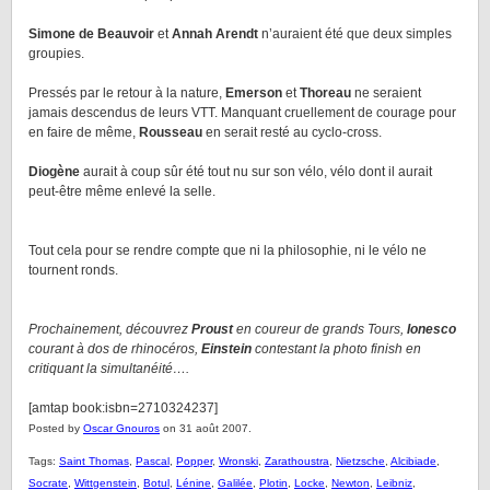
Simone de Beauvoir
et
Annah Arendt
n’auraient été que deux simples
groupies.
Pressés par le retour à la nature,
Emerson
et
Thoreau
ne seraient
jamais descendus de leurs VTT. Manquant cruellement de courage pour
en faire de même,
Rousseau
en serait resté au cyclo-cross.
Diogène
aurait à coup sûr été tout nu sur son vélo, vélo dont il aurait
peut-être même enlevé la selle.
Tout cela pour se rendre compte que ni la philosophie, ni le vélo ne
tournent ronds.
Prochainement, découvrez
Proust
en coureur de grands Tours,
Ionesco
courant à dos de rhinocéros,
Einstein
contestant la photo finish en
critiquant la simultanéité….
[amtap book:isbn=2710324237]
Posted by
Oscar Gnouros
on 31 août 2007.
Tags:
Saint Thomas
,
Pascal
,
Popper
,
Wronski
,
Zarathoustra
,
Nietzsche
,
Alcibiade
,
Socrate
,
Wittgenstein
,
Botul
,
Lénine
,
Galilée
,
Plotin
,
Locke
,
Newton
,
Leibniz
,