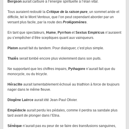
Bergson
aurait carburé à l’énergie spirituelle à l’élan vital.
Tous auraient redouté la
Critique de la raison pure
, un sommet aride et
difficile, tel le Mont Ventoux, que l’on peut cependant aborder par un
versant plus facile, par la route des
Prolégomènes
.
En tant que spectateurs,
Hume
,
Pyrrhon
et
Sextus Empiricus
n’auraient
pu s’empêcher d’être sceptiques quant aux vainqueurs.
Platon
aurait fait du tandem. Pour dialoguer, c’est plus simple.
Thalès
serait tombé encore plus violemment dans son puits.
Ne supportant que les chiffres impairs,
Pythagore
n’aurait fait que du
monocycle, ou du tricycle.
Héraclite
aurait lamentablement échoué au triathlon à force de toujours
nager dans le même fleuve.
Diogène Laërce
aurait été Jean-Paul Olivier.
Empédocle
aurait perdu les pédales, comme il perdra sa sandale plus
tard avant de plonger dans l’Etna.
Sénèque
n’aurait pas eu peur de se faire des transfusions sanguines,