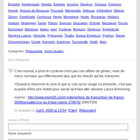
Epictéte
,
Kierkegaard
,
Derrida
,
Einstein
,
Ionesco
,
Diogène
,
Thoreau
,
Emerson
,
Arendt
,
Simone de Beauvoir
,
Foucault
,
Maïmonide
,
Deleuze
,
d'Alembert
,
Diderot
,
Zénon
,
Parménide
,
Confucius
,
Hegel
,
Montaigne
,
Hume
,
Rousseau
,
Hobbes
,
Aristote
,
Heidegger
,
Sartre
,
Platon
,
Spinoza
,
Descartes
,
Schmitt
,
Machiavel
,
Proust
,
Bachelard
,
littérature
,
lettres
,
kant
,
Cyclisme
,
Bergson
,
Sénèque
,
Empédocle
,
Diogène Laërce
,
Héraclite
,
Pythagore
,
Thalès
,
Sextus Empiricus
,
Pyrrhon
,
Stirner
,
Schopenhauer
,
Comte
,
Averroès
,
Avicenne
,
Tocqueville
,
Smith
,
Marx
Categories:
Philosophie
,
Sport studies
One Response
C’est normal, a priori le cyclisme n’est pas une affaire de génies, mais de
mecs normaux qui réfléchissent plus que les boeufs qui les entourent:
«Quand tu observes le vent et que tu vois qu’un virage se présente, c’est pas
la peine d’être prix Nobel pour savoir qu’il faut aller devant» Lance Armstrong.
source :
http://www.sport24.com/cyclisme/tour-de-france/tour-de-france-
2009/actualites/ce-qu-il-faut-retenir-278076/
(08/07/09)
by
Luccio
on
Juil 8, 2009 at 13:54
[Citer]
[Répondre]
Leave a Reply
Name (required)