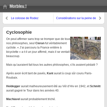
Morbleu !
Le colosse de Rodez
Considérations sur la peine de
mort
Cyclosophie
On peut affirmer sans trop se tromper que de tous
nos philosophes, seul
Cioran
fut véritablement
cycliste. « J’ai parcouru la France entière à
bicyclette » a-t-il un jour affirmé, mais il se ventait
beaucoup.
Mais qu’auraient fait tous les autres philosophes, s’ils avaient pédalé ?
Après avoir écrit tant de pavés,
Kant
aurait à coup sûr couru Paris-
Roubaix.
Heidegger
aurait malheureusement été au Vél d’Hiv en 1942, et
Schmitt
aurait gagné le Tour dans les années 40.
Machiavel
aurait probablement triché.