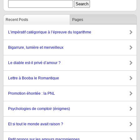
Recent Posts
Pages
L’impératif catégorique à l’épreuve du logarithme
Bigarrure, lumière et merveilleux
Le diable est-il privé d’amour ?
Lettre à Booba le Romantique
Promotion éhontée : la PNL
Psychologies de comptoir (énigmes)
Et si tout le monde avait raison ?
Petit propos sur les amours macroniennes