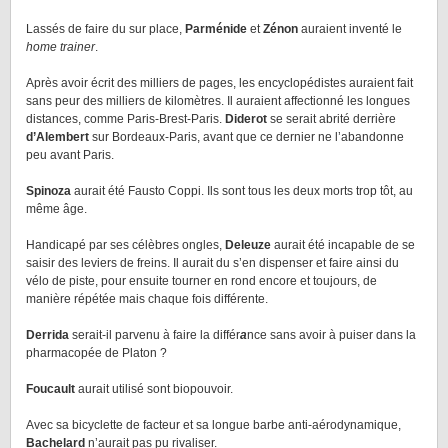
Lassés de faire du sur place,
Parménide
et
Zénon
auraient inventé le
home trainer
.
Après avoir écrit des milliers de pages, les encyclopédistes auraient fait
sans peur des milliers de kilomètres. Il auraient affectionné les longues
distances, comme Paris-Brest-Paris.
Diderot
se serait abrité derrière
d’Alembert
sur Bordeaux-Paris, avant que ce dernier ne l’abandonne
peu avant Paris.
Spinoza
aurait été Fausto Coppi. Ils sont tous les deux morts trop tôt, au
même âge.
Handicapé par ses célèbres ongles,
Deleuze
aurait été incapable de se
saisir des leviers de freins. Il aurait du s’en dispenser et faire ainsi du
vélo de piste, pour ensuite tourner en rond encore et toujours, de
manière répétée mais chaque fois différente.
Derrida
serait-il parvenu à faire la différ
a
nce sans avoir à puiser dans la
pharmacopée de Platon ?
Foucault
aurait utilisé sont biopouvoir.
Avec sa bicyclette de facteur et sa longue barbe anti-aérodynamique,
Bachelard
n’aurait pas pu rivaliser.