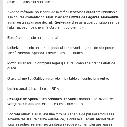
anticipant ainsi sur son suicide.
Avec sa méthode pour sortir de la forêt,
Descartes
aurait été imbattable
à la course d’orientation. Mais avec son
Guides des égarés
,
Maïmonide
aurait eu un avantage décisif.
Kierkegaard
se serait perdu, prisonnier de
l’alternative : « ce chemin? Ou bien… ou bien… »
Epictéte
aurait été un dur au mal.
Leibniz
aurait été un terrible poursuiteur, rêvant toujours de s’imposer
face à
Newton
,
Spinoza
,
Locke
et les tous autres.
Plotin
aurait été un grimpeur léger qui aurait connu de grands états de
grâce.
Grâce à l’inertie,
Galilée
aurait été imbattable en contre-la-montre.
Lénine
aurait fait carrière en RDA
L’Ethique
de
Spinoza,
les
Sommes
de
Saint Thomas
et le
Tractatus
de
Wittgenstein
auraient été des courses aux points.
Socrate
aurait là aussi été une torpille, capable de paralyser tous ses
adversaires. Il aurait aimé Paris-Nice, la course au soleil.
Alcibiade
et
tous les autres seraient restés dans sa roue à contempler ses fesses.