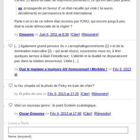
Certes. Et aussi du bilan de Raymond Domenech, ce qui est bien plus grave.
aa
: propagande en faveur d’ un état-racaille qui viole ( lui aussi,
décidément) en permanence le droit international
Parle-t-on ici de ce même état reconnu par l’ONU, qui encore jusqu’à peu
était la seule démocratie de la région ?
by
Gnouros
on
Juin 6, 2011 at 8:38
[Citer]
[Répondre]
[…] également grand penseur du « carnophallogocentrisme [1] » et de la
domination masculine [2] − qui avait réussi, souvenons-nous en, à tirer
quelques larmes à Alain Finkielkraut : L’altérité et la dualité ne disparaissent
pas dans la relation amoureuse. L’idée […]
by
Que le mariage a toujours été homosexuel | Morbleu !
on
Fév 5, 2013
at
tu l’as chopée où la photo de Finky en train de chier?
by
El pibe de oro
on
Fév 6, 2013 at 17:25
[Citer]
[Répondre]
Voici un nouveau genre : le point Godwin scatologique.
by
Oscar Gnouros
on
Fév 6, 2013 at 17:48
[Citer]
[Répondre]
Leave a Reply
Name (required)