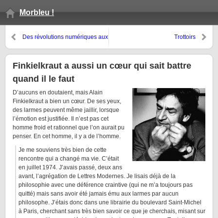
Morbleu !
Des révolutions numériques aux
Trottoirs
révolutions arabes
Finkielkraut a aussi un cœur qui sait battre
quand il le faut
D’aucuns en doutaient, mais Alain
Finkielkraut a bien un cœur. De ses yeux,
des larmes peuvent même jaillir, lorsque
l’émotion est justifiée. Il n’est pas cet
homme froid et rationnel que l’on aurait pu
penser. En cet homme, il y a de l’homme.
Je me souviens très bien de cette
rencontre qui a changé ma vie. C’était
en juillet 1974. J’avais passé, deux ans
avant, l’agrégation de Lettres Modernes. Je lisais déjà de la
philosophie avec une déférence craintive (qui ne m’a toujours pas
quitté) mais sans avoir été jamais ému aux larmes par aucun
philosophe. J’étais donc dans une librairie du boulevard Saint-Michel
à Paris, cherchant sans très bien savoir ce que je cherchais, misant sur