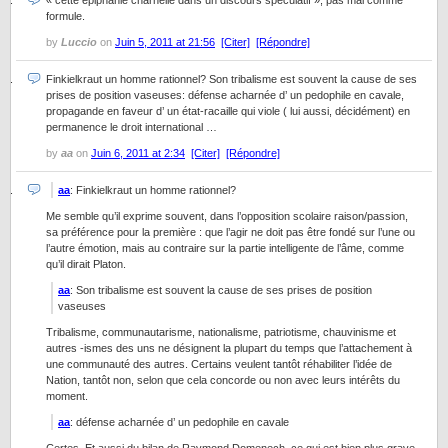
« cette épiphanie charnelle dans un discours spéculatif », pas mal comme
formule.
by
Luccio
on
Juin 5, 2011 at 21:56
[Citer]
[Répondre]
Finkielkraut un homme rationnel? Son tribalisme est souvent la cause de ses
prises de position vaseuses: défense acharnée d’ un pedophile en cavale,
propagande en faveur d’ un état-racaille qui viole ( lui aussi, décidément) en
permanence le droit international …
by
aa
on
Juin 6, 2011 at 2:34
[Citer]
[Répondre]
aa
: Finkielkraut un homme rationnel?
Me semble qu’il exprime souvent, dans l’opposition scolaire raison/passion,
sa préférence pour la première : que l’agir ne doit pas être fondé sur l’une ou
l’autre émotion, mais au contraire sur la partie intelligente de l’âme, comme
qu’il dirait Platon.
aa
: Son tribalisme est souvent la cause de ses prises de position
vaseuses
Tribalisme, communautarisme, nationalisme, patriotisme, chauvinisme et
autres -ismes des uns ne désignent la plupart du temps que l’attachement à
une communauté des autres. Certains veulent tantôt réhabiliter l’idée de
Nation, tantôt non, selon que cela concorde ou non avec leurs intérêts du
moment.
aa
: défense acharnée d’ un pedophile en cavale