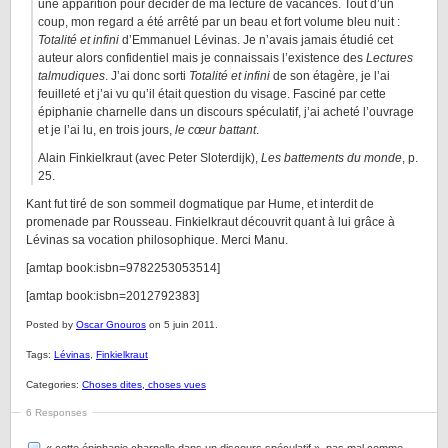
une apparition pour décider de ma lecture de vacances. Tout d’un
coup, mon regard a été arrêté par un beau et fort volume bleu nuit :
Totalité et infini
d’Emmanuel Lévinas. Je n’avais jamais étudié cet
auteur alors confidentiel mais je connaissais l’existence des
Lectures
talmudiques
. J’ai donc sorti
Totalité et infini
de son étagère, je l’ai
feuilleté et j’ai vu qu’il était question du visage. Fasciné par cette
épiphanie charnelle dans un discours spéculatif, j’ai acheté l’ouvrage
et je l’ai lu, en trois jours,
le cœur battant
.
Alain Finkielkraut (avec Peter Sloterdijk),
Les battements du monde
, p.
25.
Kant fut tiré de son sommeil dogmatique par Hume, et interdit de
promenade par Rousseau. Finkielkraut découvrit quant à lui grâce à
Lévinas sa vocation philosophique. Merci Manu.
[amtap book:isbn=9782253053514]
[amtap book:isbn=2012792383]
Posted by
Oscar Gnouros
on 5 juin 2011.
Tags:
Lévinas
,
Finkielkraut
Categories:
Choses dites, choses vues
6 Responses