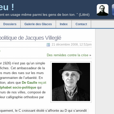
eu !
ent en usage même parmi les gens de bon ton. ” (Littré)
Dossiers
Galerie des Glaces
Index
Contact
politique de Jacques Villeglé
21 décembre 2008, 12:52pm
A
Des remèdes contre la crise
»
r 1926
) n’est pas qu’un simple
affiches. Cet ambassadeur de la
 les murs des rues sur les murs
grammairien de l’urbanité. En
tion, alors que
De Gaulle
reçoit
lphabet socio-politique
qui
murs de nos villes, composé de
leur calligraphie orthodoxe par
quement, le C croissant étoilé s’affronte au D qui s’arrondit