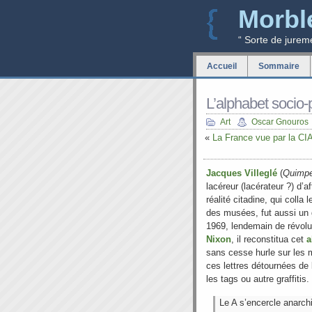
Morbl
“ Sorte de jurem
Accueil
Sommaire
L’alphabet socio-
Art
Oscar Gnouros
«
La France vue par la CI
Jacques Villeglé
(
Quimpe
lacéreur (lacérateur ?) d’
réalité citadine, qui colla
des musées, fut aussi un 
1969, lendemain de révolu
Nixon
, il reconstitua cet
a
sans cesse hurle sur les 
ces lettres détournées de 
les tags ou autre graffitis.
Le A s’encercle anarchi