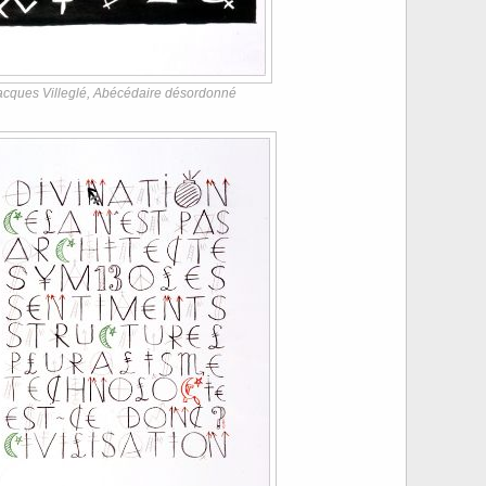
acques Villeglé, Abécédaire désordonné