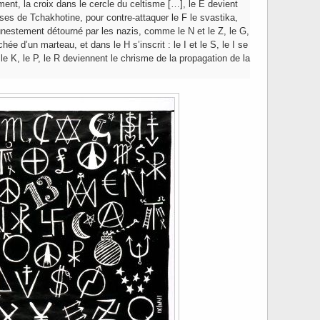
ment, la croix dans le cercle du celtisme […], le E devient
uses de Tchakhotine, pour contre-attaquer le F le svastika,
funestement détourné par les nazis, comme le N et le Z, le G,
chée d’un marteau, et dans le H s’inscrit : le I et le S, le I se
, le K, le P, le R deviennent le chrisme de la propagation de la