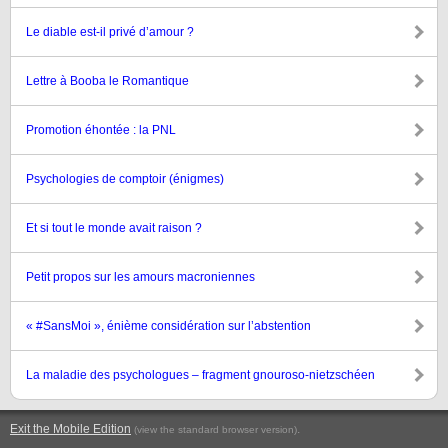
Le diable est-il privé d’amour ?
Lettre à Booba le Romantique
Promotion éhontée : la PNL
Psychologies de comptoir (énigmes)
Et si tout le monde avait raison ?
Petit propos sur les amours macroniennes
« #SansMoi », énième considération sur l’abstention
La maladie des psychologues – fragment gnouroso-nietzschéen
Exit the Mobile Edition
.
(view the standard browser version)