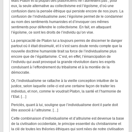
Mais Platon et la plupart des platoniciens ne l’admettent pas ; pour
eux, la seule alternative au collectivisme est l’égoïsme, d’où une
confusion dans la pensée éthique qui persiste encore de nos jours. La
confusion de l’individualisme avec l’égoïsme permet de le condamner
au nom des sentiments humanistes et d’invoquer ces mêmes
sentiments pour défendre le collectivisme. En fait, en attaquant
l’égoïsme, ce sont les droits de l’individu qu’on vise.
La perspicacité de Platon lui a toujours permis de discerner le danger
partout où il était dissimulé, et il s’est sans doute rendu compte que la
nouvelle doctrine humaniste tirait sa force de l’individualisme plus
encore que de l’égalitarisme. C’est, en effet, l’émancipation de
l’individu qui avait provoqué la grande révolution dans les esprits
conduisant à l’effondrement du tribalisme et à la montée de la
démocratie.
Or, l’individualisme se rattache à la vieille conception intuitive de la
justice, selon laquelle celle-ci est une certaine façon de traiter les
individus, et non, comme le voudrait Platon, la santé et l’harmonie de
l’Etat. […]
Periclès, quant à lui, souligne que l’individualisme dont il parle doit
être associé à l’altruisme. […]
Cette combinaison d’individualisme et d’altruisme est devenue la base
de la civilisation occidentale, le principe essentiel du christianisme et
la clé de toutes les théories éthiques qui sont nées de notre civilisation