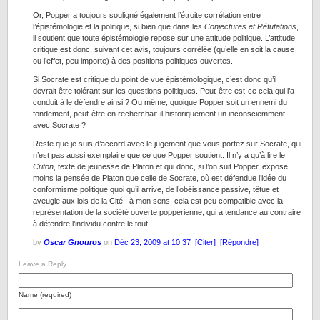
Or, Popper a toujours souligné également l’étroite corrélation entre
l’épistémologie et la politique, si bien que dans les
Conjectures et Réfutations
,
il soutient que toute épistémologie repose sur une attitude politique. L’attitude
critique est donc, suivant cet avis, toujours corrélée (qu’elle en soit la cause
ou l’effet, peu importe) à des positions politiques ouvertes.
Si Socrate est critique du point de vue épistémologique, c’est donc qu’il
devrait être tolérant sur les questions politiques. Peut-être est-ce cela qui l’a
conduit à le défendre ainsi ? Ou même, quoique Popper soit un ennemi du
fondement, peut-être en recherchait-il historiquement un inconsciemment
avec Socrate ?
Reste que je suis d’accord avec le jugement que vous portez sur Socrate, qui
n’est pas aussi exemplaire que ce que Popper soutient. Il n’y a qu’à lire le
Criton
, texte de jeunesse de Platon et qui donc, si l’on suit Popper, expose
moins la pensée de Platon que celle de Socrate, où est défendue l’idée du
conformisme politique quoi qu’il arrive, de l’obéissance passive, têtue et
aveugle aux lois de la Cité : à mon sens, cela est peu compatible avec la
représentation de la société ouverte popperienne, qui a tendance au contraire
à défendre l’individu contre le tout.
by
Oscar Gnouros
on
Déc 23, 2009 at 10:37
[Citer]
[Répondre]
Leave a Reply
Name (required)