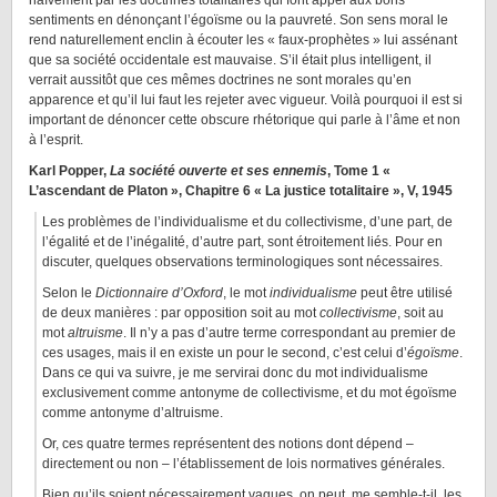
naïvement par les doctrines totalitaires qui font appel aux bons
sentiments en dénonçant l’égoïsme ou la pauvreté. Son sens moral le
rend naturellement enclin à écouter les « faux-prophètes » lui assénant
que sa société occidentale est mauvaise. S’il était plus intelligent, il
verrait aussitôt que ces mêmes doctrines ne sont morales qu’en
apparence et qu’il lui faut les rejeter avec vigueur. Voilà pourquoi il est si
important de dénoncer cette obscure rhétorique qui parle à l’âme et non
à l’esprit.
Karl Popper,
La société ouverte et ses ennemis
, Tome 1 «
L’ascendant de Platon », Chapitre 6 « La justice totalitaire », V, 1945
Les problèmes de l’individualisme et du collectivisme, d’une part, de
l’égalité et de l’inégalité, d’autre part, sont étroitement liés. Pour en
discuter, quelques observations terminologiques sont nécessaires.
Selon le
Dictionnaire d’Oxford
, le mot
individualisme
peut être utilisé
de deux manières : par opposition soit au mot
collectivisme
,
soit au
mot
altruisme
. Il n’y a pas d’autre terme correspondant au premier de
ces usages, mais il en existe un pour le second, c’est celui d’
égoïsme
.
Dans ce qui va suivre, je me servirai donc du mot individualisme
exclusivement comme antonyme de collectivisme, et du mot égoïsme
comme antonyme d’altruisme.
Or, ces quatre termes représentent des notions dont dépend –
directement ou non – l’établissement de lois normatives générales.
Bien qu’ils soient nécessairement vagues, on peut, me semble-t-il, les