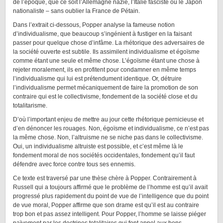
de l’époque, que ce soit l’Allemagne nazie, l’Italie fasciste ou le Japon
nationaliste – sans oublier la France de Pétain.
Dans l’extrait ci-dessous, Popper analyse la fameuse notion
d’individualisme, que beaucoup s’ingénient à fustiger en la faisant
passer pour quelque chose d’infâme. La rhétorique des adversaires de
la société ouverte est subtile. Ils assimilent individualisme et égoïsme
comme étant une seule et même chose. L’égoïsme étant une chose à
rejeter moralement, ils en profitent pour condamner en même temps
l’individualisme qui lui est prétendument identique. Or, détruire
l’individualisme permet mécaniquement de faire la promotion de son
contraire qui est le collectivisme, fondement de la société close et du
totalitarisme.
D’où l’important enjeu de mettre au jour cette rhétorique pernicieuse et
d’en dénoncer les rouages. Non, égoïsme et individualisme, ce n’est pas
la même chose. Non, l’altruisme ne se niche pas dans le collectivisme.
Oui, un individualisme altruiste est possible, et c’est même là le
fondement moral de nos sociétés occidentales, fondement qu’il faut
défendre avec force contre tous ses ennemis.
Ce texte est traversé par une thèse chère à Popper. Contrairement à
Russell qui a toujours affirmé que le problème de l’homme est qu’il avait
progressé plus rapidement du point de vue de l’intelligence que du point
de vue moral, Popper affirme que son drame est qu’il est au contraire
trop bon et pas assez intelligent. Pour Popper, l’homme se laisse piéger