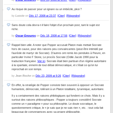
Au risque de passer pour un ignare ou un imbécile, pkoi ?
by
Luccio
on
Déc 17, 2008 at 23:37
[Citer]
[Répondre]
Sans doute cela devra-t-il faire l’objet d’un prochain post, tant le sujet est
riche.
by
Oscar Gnouros
on
Déc 18, 2008 at 17:56
[Citer]
[Répondre]
Rappel bien utile. A noter que Popper accusait Platon mais mettait Socrate
hors de cause, pour des raisons peu convaincantes (peut-être intimidé par
l’auréole de martyr de Socrate). D’autres ont remis les pendules à l’heure, en
particulier Irvine F Stone, Le procès Socrate (Odile Jacob 1990 pour la
traduction française.
Voir ici
. Socrate était bien partisan d’un régime autoritaire
à la spartiate, ennemi de tout débat démocratique, et c’était ce qu’on lui
reprochait en son temps.
by
Jean Roche
on
Déc 23, 2009 at 9:26
[Citer]
[Répondre]
En effet, la stratégie de Popper consiste bien souvent à opposer un Socrate
humaniste, démocrate, tolérant à un Platon totalitaire, tyrannique, autoritaire.
Il y a certainement des raisons philologiques qui fondent ce choix. Mais il y a
surtout des raisons philosophiques : Popper a toujours considéré Socrate
comme un « paradigme » pour sa philosophie. Le doute socratique, le
questionnement critique, le « je sais que je ne sais rien », etc. : tout cela fait
beaucoup de convergences avec sa propre philosophie.