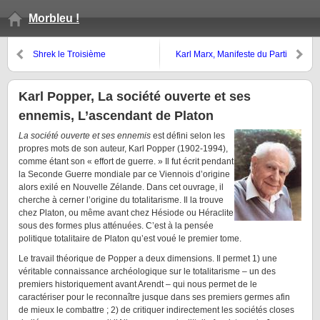
Morbleu !
Shrek le Troisième
Karl Marx, Manifeste du Parti
communiste
Karl Popper, La société ouverte et ses
ennemis, L’ascendant de Platon
La société ouverte et ses ennemis
est défini selon les
propres mots de son auteur, Karl Popper (1902-1994),
comme étant son « effort de guerre. » Il fut écrit pendant
la Seconde Guerre mondiale par ce Viennois d’origine
alors exilé en Nouvelle Zélande. Dans cet ouvrage, il
cherche à cerner l’origine du totalitarisme. Il la trouve
chez Platon, ou même avant chez Hésiode ou Héraclite
sous des formes plus atténuées. C’est à la pensée
politique totalitaire de Platon qu’est voué le premier tome.
Le travail théorique de Popper a deux dimensions. Il permet 1) une
véritable connaissance archéologique sur le totalitarisme – un des
premiers historiquement avant Arendt – qui nous permet de le
caractériser pour le reconnaître jusque dans ses premiers germes afin
de mieux le combattre ; 2) de critiquer indirectement les sociétés closes