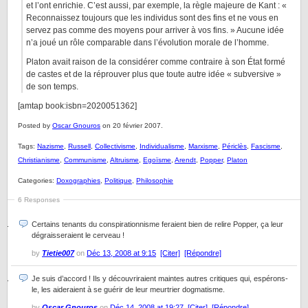
et l’ont enrichie. C’est aussi, par exemple, la règle majeure de Kant : «
Reconnaissez toujours que les individus sont des fins et ne vous en
servez pas comme des moyens pour arriver à vos fins. » Aucune idée
n’a joué un rôle comparable dans l’évolution morale de l’homme.
Platon avait raison de la considérer comme contraire à son État formé
de castes et de la réprouver plus que toute autre idée « subversive »
de son temps.
[amtap book:isbn=2020051362]
Posted by
Oscar Gnouros
on 20 février 2007.
Tags:
Nazisme
,
Russell
,
Collectivisme
,
Individualisme
,
Marxisme
,
Périclès
,
Fascisme
,
Christianisme
,
Communisme
,
Altruisme
,
Egoïsme
,
Arendt
,
Popper
,
Platon
Categories:
Doxographies
,
Politique
,
Philosophie
6 Responses
Certains tenants du conspirationnisme feraient bien de relire Popper, ça leur
dégraisseraient le cerveau !
by
Tietie007
on
Déc 13, 2008 at 9:15
[Citer]
[Répondre]
Je suis d’accord ! Ils y découvriraient maintes autres critiques qui, espérons-
le, les aideraient à se guérir de leur meurtrier dogmatisme.
by
Oscar Gnouros
on
Déc 14, 2008 at 19:27
[Citer]
[Répondre]