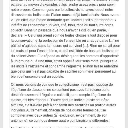
éclairer au moyen d’exemples et les rendre assez précis pour servir
notre propos. Commençons par le collectivisme, avec lequel notre
discussion du holisme de Platon nous a déjà familiarisés. Nous avons
vu, en effet, que Platon demande que l’individu soit subordonné aux
intérêts de l’ensemble : univers, cité, tribu, race ou tout autre corps
collectif. Dans un passage que nous n’avons cité qu’en partie, il
déclare : « Celui qui prend soin de toutes choses a tout disposé pour
la conservation et la perfection de l’ensemble où chaque partie […] ne
pâtit et n’agit que dans la mesure qui convient […]. Rien ne se fait pour
toi, mais toi pour l’ensemble », ce qui est l’idée de base du holisme et
du collectivisme. Elle répond au désir qu’ont les hommes d’appartenir
à un groupe ou à une tribu, et fait appel à leur sens moral puisqu’elle
les incite à l’altruisme et condamne l’égoïsme. Platon laisse entendre
que celui qui n’est pas capable de sacrifier son intérêt personnel au
bien de l’ensemble est un égoïste.
Or, nous venons de voir que le collectivisme n’est pas l’opposé de
l’égoïsme de classe, et ne se confond pas avec l’altruisme ou le
désintéressement. L’égoïsme collectif, par exemple l’égoïsme de
classe, est très répandu. D’autre part, un individualiste peut être
altruiste, c’est-à-dire prêt à consentir des sacrifices au profit d’autres
individus. Autrement dit, chacun de nos quatre termes peut se
combiner avec deux autres (à l’exclusion, évidemment, de son
antonyme), ce qui nous donne quatre combinaisons différentes.