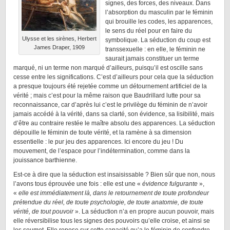
signes, des forces, des niveaux. Dans
l’absorption du masculin par le féminin
qui brouille les codes, les apparences,
le sens du réel pour en faire du
Ulysse et les sirènes, Herbert
symbolique. La séduction du coup est
James Draper, 1909
transsexuelle : en elle, le féminin ne
saurait jamais constituer un terme
marqué, ni un terme non marqué d’ailleurs, puisqu’il est oscille sans
cesse entre les significations. C’est d’ailleurs pour cela que la séduction
a presque toujours été rejetée comme un détournement artificiel de la
vérité ; mais c’est pour la même raison que Baudrillard lutte pour sa
reconnaissance, car d’après lui c’est le privilège du féminin de n’avoir
jamais accédé à la vérité, dans sa clarté, son évidence, sa lisibilité, mais
d’être au contraire restée le maître absolu des apparences. La séduction
dépouille le féminin de toute vérité, et la ramène à sa dimension
essentielle : le pur jeu des apparences. Ici encore du jeu ! Du
mouvement, de l’espace pour l’indétermination, comme dans la
jouissance barthienne.
Est-ce à dire que la séduction est insaisissable ? Bien sûr que non, nous
l’avons tous éprouvée une fois : elle est une «
évidence fulgurante
»,
«
elle est immédiatement là, dans le retournement de toute profondeur
prétendue du réel, de toute psychologie, de toute anatomie, de toute
vérité, de tout pouvoir
». La séduction n’a en propre aucun pouvoir, mais
elle réversibilise tous les signes des pouvoirs qu’elle croise, et ainsi se