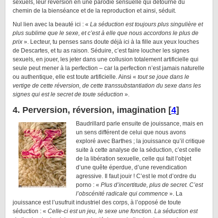
sexuels, leur réversion en une parodie sensuelle qui détourne du
chemin de la bienséance et de la reproduction et ainsi, séduit.
Nul lien avec la beauté ici : «
La séduction est toujours plus singulière et
plus sublime que le sexe, et c’est à elle que nous accordons le plus de
prix
». Lecteur, tu penses sans doute déjà ici à la fille aux yeux louches
de Descartes, et tu as raison. Séduire, c’est faire loucher les signes
sexuels, en jouer, les jeter dans une collusion totalement artificielle qui
seule peut mener à la perfection – car la perfection n’est jamais naturelle
ou authentique, elle est toute artificielle. Ainsi «
tout se joue dans le
vertige de cette réversion, de cette transsubstantiation du sexe dans les
signes qui est le secret de toute séduction
».
4. Perversion, réversion, imagination [
4
]
Baudrillard parle ensuite de jouissance, mais en
un sens différent de celui que nous avons
exploré avec Barthes ; la jouissance qu’il critique
suite à cette analyse de la séduction, c’est celle
de la libération sexuelle, celle qui fait l’objet
d’une quête éperdue, d’une revendication
agressive. Il faut jouir ! C’est le mot d’ordre du
porno : «
Plus d’incertitude, plus de secret. C’est
l’obscénité radicale qui commence
». La
jouissance est l’usufruit industriel des corps, à l’opposé de toute
séduction : «
Celle-ci est un jeu, le sexe une fonction. La séduction est