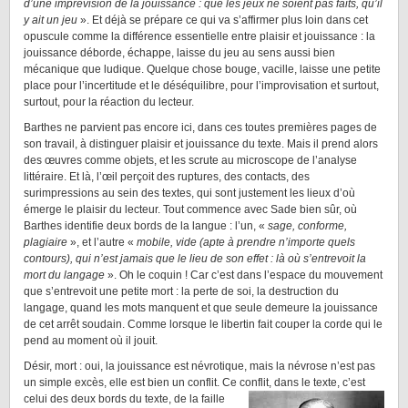
d’une imprévision de la jouissance : que les jeux ne soient pas faits, qu’il
y ait un jeu
». Et déjà se prépare ce qui va s’affirmer plus loin dans cet
opuscule comme la différence essentielle entre plaisir et jouissance : la
jouissance déborde, échappe, laisse du jeu au sens aussi bien
mécanique que ludique. Quelque chose bouge, vacille, laisse une petite
place pour l’incertitude et le déséquilibre, pour l’improvisation et surtout,
surtout, pour la réaction du lecteur.
Barthes ne parvient pas encore ici, dans ces toutes premières pages de
son travail, à distinguer plaisir et jouissance du texte. Mais il prend alors
des œuvres comme objets, et les scrute au microscope de l’analyse
littéraire. Et là, l’œil perçoit des ruptures, des contacts, des
surimpressions au sein des textes, qui sont justement les lieux d’où
émerge le plaisir du lecteur. Tout commence avec Sade bien sûr, où
Barthes identifie deux bords de la langue : l’un, «
sage, conforme,
plagiaire
», et l’autre «
mobile, vide (apte à prendre n’importe quels
contours), qui n’est jamais que le lieu de son effet : là où s’entrevoit la
mort du langage
». Oh le coquin ! Car c’est dans l’espace du mouvement
que s’entrevoit une petite mort : la perte de soi, la destruction du
langage, quand les mots manquent et que seule demeure la jouissance
de cet arrêt soudain. Comme lorsque le libertin fait couper la corde qui le
pend au moment où il jouit.
Désir, mort : oui, la jouissance est névrotique, mais la névrose n’est pas
un simple excès, elle est bien un conflit. Ce conflit, dans le texte, c’est
celui des deux bords du texte, de
la faille