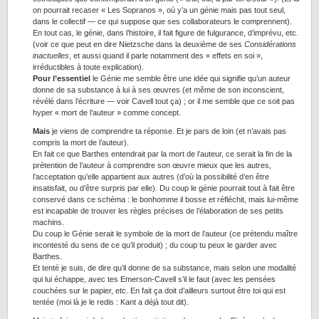
on pourrait recaser « Les Sopranos », où y’a un génie mais pas tout seul,
dans le collectif — ce qui suppose que ses collaborateurs le comprennent).
En tout cas, le génie, dans l’histoire, il fait figure de fulgurance, d’imprévu, etc.
(voir ce que peut en dire Nietzsche dans la deuxième de ses
Considérations
inactuelles
, et aussi quand il parle notamment des « effets en soi »,
irréductibles à toute explication).
Pour l’essentiel
le Génie me semble être une idée qui signifie qu’un auteur
donne de sa substance à lui à ses œuvres (et même de son inconscient,
révélé dans l’écriture — voir Cavell tout ça) ; or il me semble que ce soit pas
hyper « mort de l’auteur » comme concept.
Mais
je viens de comprendre ta réponse. Et je pars de loin (et n’avais pas
compris la mort de l’auteur).
En fait ce que Barthes entendrait par la mort de l’auteur, ce serait la fin de la
prétention de l’auteur à comprendre son œuvre mieux que les autres,
l’acceptation qu’elle appartient aux autres (d’où la possibilité d’en être
insatisfait, ou d’être surpris par elle). Du coup le génie pourrait tout à fait être
conservé dans ce schéma : le bonhomme il bosse et réfléchit, mais lui-même
est incapable de trouver les règles précises de l’élaboration de ses petits
machins.
Du coup le Génie serait le symbole de la mort de l’auteur (ce prétendu maître
incontesté du sens de ce qu’il produit) ; du coup tu peux le garder avec
Barthes.
Et tenté je suis, de dire qu’il donne de sa substance, mais selon une modalité
qui lui échappe, avec tes Emerson-Cavell s’il le faut (avec les pensées
couchées sur le papier, etc. En fait ça doit d’ailleurs surtout être toi qui est
tentée (moi là je le redis : Kant a déjà tout dit).