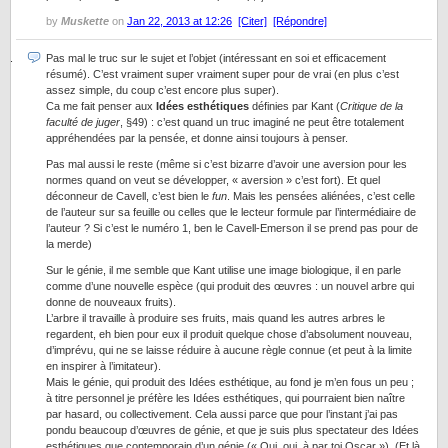
by
Muskette
on
Jan 22, 2013 at 12:26
[Citer]
[Répondre]
Pas mal le truc sur le sujet et l’objet (intéressant en soi et efficacement
résumé). C’est vraiment super vraiment super pour de vrai (en plus c’est
assez simple, du coup c’est encore plus super).
Ca me fait penser aux
Idées esthétiques
définies par Kant (
Critique de la
faculté de juger
, §49) : c’est quand un truc imaginé ne peut être totalement
appréhendées par la pensée, et donne ainsi toujours à penser.
Pas mal aussi le reste (même si c’est bizarre d’avoir une aversion pour les
normes quand on veut se développer, « aversion » c’est fort). Et quel
déconneur de Cavell, c’est bien le
fun
. Mais les pensées aliénées, c’est celle
de l’auteur sur sa feuille ou celles que le lecteur formule par l’intermédiaire de
l’auteur ? Si c’est le numéro 1, ben le Cavell-Emerson il se prend pas pour de
la merde)
Sur le génie, il me semble que Kant utilise une image biologique, il en parle
comme d’une nouvelle espèce (qui produit des œuvres : un nouvel arbre qui
donne de nouveaux fruits).
L’arbre il travaille à produire ses fruits, mais quand les autres arbres le
regardent, eh bien pour eux il produit quelque chose d’absolument nouveau,
d’imprévu, qui ne se laisse réduire à aucune règle connue (et peut à la limite
en inspirer à l’imitateur).
Mais le génie, qui produit des Idées esthétique, au fond je m’en fous un peu ;
à titre personnel je préfère les Idées esthétiques, qui pourraient bien naître
par hasard, ou collectivement. Cela aussi parce que pour l’instant j’ai pas
pondu beaucoup d’œuvres de génie, et que je suis plus spectateur des Idées
esthétiques que contemporain d’un génie (« Oui, oui, à par toi Oscar »). (Et là