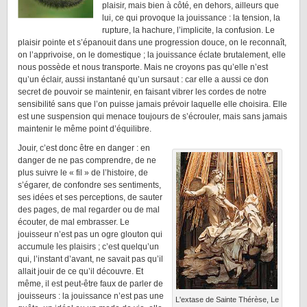
plaisir, mais bien à côté, en dehors, ailleurs que
lui, ce qui provoque la jouissance : la tension, la
rupture, la hachure, l’implicite, la confusion. Le
plaisir pointe et s’épanouit dans une progression douce, on le reconnaît,
on l’apprivoise, on le domestique ; la jouissance éclate brutalement, elle
nous possède et nous transporte. Mais ne croyons pas qu’elle n’est
qu’un éclair, aussi instantané qu’un sursaut : car elle a aussi ce don
secret de pouvoir se maintenir, en faisant vibrer les cordes de notre
sensibilité sans que l’on puisse jamais prévoir laquelle elle choisira. Elle
est une suspension qui menace toujours de s’écrouler, mais sans jamais
maintenir le même point d’équilibre.
Jouir, c’est donc être en danger : en
danger de ne pas comprendre, de ne
plus suivre le « fil » de l’histoire, de
s’égarer, de confondre ses sentiments,
ses idées et ses perceptions, de sauter
des pages, de mal regarder ou de mal
écouter, de mal embrasser. Le
jouisseur n’est pas un ogre glouton qui
accumule les plaisirs ; c’est quelqu’un
qui, l’instant d’avant, ne savait pas qu’il
allait jouir de ce qu’il découvre. Et
même, il est peut-être faux de parler de
jouisseurs : la jouissance n’est pas une
L'extase de Sainte Thérèse, Le