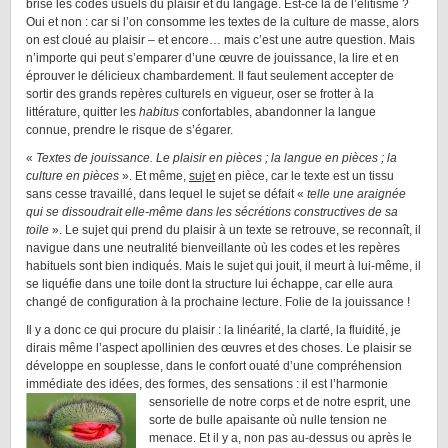
brise les codes usuels du plaisir et du langage. Est-ce là de l’élitisme ?
Oui et non : car si l’on consomme les textes de la culture de masse, alors
on est cloué au plaisir – et encore… mais c’est une autre question. Mais
n’importe qui peut s’emparer d’une œuvre de jouissance, la lire et en
éprouver le délicieux chambardement. Il faut seulement accepter de
sortir des grands repères culturels en vigueur, oser se frotter à la
littérature, quitter les
habitus
confortables, abandonner la langue
connue, prendre le risque de s’égarer.
«
Textes de jouissance. Le plaisir en pièces ; la langue en pièces ; la
culture en pièces
». Et même,
sujet
en pièce, car le texte est un tissu
sans cesse travaillé, dans lequel le sujet se défait «
telle une araignée
qui se dissoudrait elle-même dans les sécrétions constructives de sa
toile
». Le sujet qui prend du plaisir à un texte se retrouve, se reconnaît, il
navigue dans une neutralité bienveillante où les codes et les repères
habituels sont bien indiqués. Mais le sujet qui jouit, il meurt à lui-même, il
se liquéfie dans une toile dont la structure lui échappe, car elle aura
changé de configuration à la prochaine lecture. Folie de la jouissance !
Il y a donc ce qui procure du plaisir : la linéarité, la clarté, la fluidité, je
dirais même l’aspect apollinien des œuvres et des choses. Le plaisir se
développe en souplesse, dans le confort ouaté d’une compréhension
immédiate des idées, des formes, des sensations : il est
l’harmonie
sensorielle de notre corps et de notre esprit, une
sorte de bulle apaisante où nulle tension ne
menace. Et il y a, non pas au-dessus ou après le