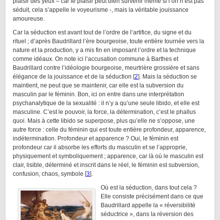
plaisir des yeux – car le plaisir peut bien survenir même si l’on n’est pas
séduit, cela s’appelle le voyeurisme -, mais la véritable jouissance
amoureuse.
Car la séduction est avant tout de l’ordre de l’artifice, du signe et du
rituel ; d’après Baudrillard l’ère bourgeoise, toute entière tournée vers la
nature et la production, y a mis fin en imposant l’ordre et la technique
comme idéaux. On note ici l’accusation commune à Barthes et
Baudrillard contre l’idéologie bourgeoise, meurtrière grossière et sans
élégance de la jouissance et de la séduction [
2
]. Mais la séduction se
maintient, ne peut que se maintenir, car elle est la subversion du
masculin par le féminin. Bon, ici on entre dans une interprétation
psychanalytique de la sexualité : il n’y a qu’une seule libido, et elle est
masculine. C’est le pouvoir, la force, la détermination, c’est le phallus
quoi. Mais à cette libido se superpose, plus qu’elle ne s’oppose, une
autre force : celle du féminin qui est toute entière profondeur, apparence,
indétermination. Profondeur et apparence ? Oui, le féminin est
profondeur car il absorbe les efforts du masculin et se l’approprie,
physiquement et symboliquement ; apparence, car là où le masculin est
clair, lisible, déterminé et inscrit dans le réel, le féminin est subversion,
confusion, chaos, symbole [
3
].
Où est la séduction, dans tout cela ?
Elle consiste précisément dans ce que
Baudrillard appelle la « réversibilité
séductrice », dans la réversion des