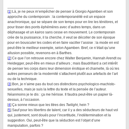
_______________________
[
1
] Là, je ne peux m’empêcher de penser à Giorgio Agamben et son
approche du contemporain : la contemporanéité est un espace
anachronique, qui se sépare de son temps pour en lire les ténèbres, et
pour tisser des ponts éphémères avec d’autres temps, dans un
déphasage et un
kairos
sans cesse en mouvement. Le contemporain
crée de la jouissance, il la cherche, il veut se décoller de son époque
pour en bousculer les codes et en faire vaciller l’assise : la mode en est
peut-être le meilleur exemple, selon Agamben. Bref, ce n’était qu’une
allusion possible, revenons-en à Barthes.
[
2
] Ce que l’on retrouve encore chez Walter Benjamin, Hannah Arendt ou
Heidegger, peut-être en mieux d’ailleurs ; mais Baudrillard a cet intérêt
de penser les corps dans leur dimension érotique et charnelle, là où les
autres penseurs de la modernité s’attachent plutôt aux artefacts de l’art
ou de la technique.
[
3
] Bon, je n’aime pas du tout ces distinctions psychologico-machisto-
sexuelles, mais je suis la lettre du texte et la pensée de l’auteur.
Néanmoins je le dis : ça me hérisse. Il faudra peut-être un papier là-
dessus, à l’occasion.
[
4
] Ça sonne mieux que les titres des
Twilight
, hein ?
[
5
] Sauf pour les libertins de talent, car il y a des séducteurs de haut vol
qui, justement, sont doués pour l’incertitude, l’indétermination et la
suggestion. Oui, peut-être que la séduction est l’objet d’une
manipulation, parfois ?