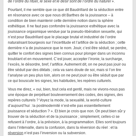
de l’ordre du rituel, le sexe et le désir sont de l’ordre du naturel
».
Pourtant, il me semble que ce que dit Baudrillard de la séduction entre
en résonance avec ce que nous dit Barthes de la jouissance – à
condition de bien maintenir cette dernière notion dans la sphère
esthétique. Il ne faut pas confondre la jouissance esthétique avec la
jouissance orgasmique vendue par la pseudo-libération sexuelle, qui
n’est pour Baudrillard que le placage brutal et industriel de l’ordre
naturalisant bourgeois sur l’incertitude et l’artifice de la séduction ; cette
dernière n’a de jouissance que le nom. Jouir, c’est être séduit, se perdre,
quitter le confort des signes bien connus pour plonger dans un inconnu
troublant et en mouvement. C’est jouer, accepter l’ironie, la surcharge,
l’excès, le désordre, bref, l’artifice. Autrement dit, on ne peut pas jouir ou
être séduit par des diktats ; cela va sans doute de soi, mais si l’on tire
l’analyse un peu plus loin, alors on ne peut jouir ou être séduit que par
ce qui bouscule les signes, les habitudes, les repères culturels.
Vous me direz, « oui, bien, tout cela est gentil, mais ne vivons-nous pas
une époque de perpétuel bouleversement des codes, des signes, des
repères culturels ? Voyez la mode, la sexualité, la world-culture
d’aujourd’hui : la postmodernité n’est-elle pas essentiellement
jouissance et séduction ? ». Et bien je crois que non. On peut bien sûr y
trouver de la séduction et de la jouissance ; simplement, celles-ci se
refusent à l’ordre, à la prévision, à la programmation. Elles sont toujours
dans l’intervalle, dans la confusion, dans la réversion du réel : et la
réversion
n’est pas l’inversion ou la subversion.