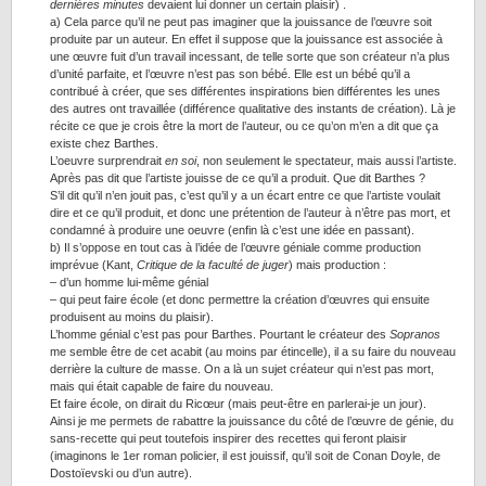
dernières minutes
devaient lui donner un certain plaisir) .
a) Cela parce qu’il ne peut pas imaginer que la jouissance de l’œuvre soit
produite par un auteur. En effet il suppose que la jouissance est associée à
une œuvre fuit d’un travail incessant, de telle sorte que son créateur n’a plus
d’unité parfaite, et l’œuvre n’est pas son bébé. Elle est un bébé qu’il a
contribué à créer, que ses différentes inspirations bien différentes les unes
des autres ont travaillée (différence qualitative des instants de création). Là je
récite ce que je crois être la mort de l’auteur, ou ce qu’on m’en a dit que ça
existe chez Barthes.
L’oeuvre surprendrait
en soi
, non seulement le spectateur, mais aussi l’artiste.
Après pas dit que l’artiste jouisse de ce qu’il a produit. Que dit Barthes ?
S’il dit qu’il n’en jouit pas, c’est qu’il y a un écart entre ce que l’artiste voulait
dire et ce qu’il produit, et donc une prétention de l’auteur à n’être pas mort, et
condamné à produire une oeuvre (enfin là c’est une idée en passant).
b) Il s’oppose en tout cas à l’idée de l’œuvre géniale comme production
imprévue (Kant,
Critique de la faculté de juger
) mais production :
– d’un homme lui-même génial
– qui peut faire école (et donc permettre la création d’œuvres qui ensuite
produisent au moins du plaisir).
L’homme génial c’est pas pour Barthes. Pourtant le créateur des
Sopranos
me semble être de cet acabit (au moins par étincelle), il a su faire du nouveau
derrière la culture de masse. On a là un sujet créateur qui n’est pas mort,
mais qui était capable de faire du nouveau.
Et faire école, on dirait du Ricœur (mais peut-être en parlerai-je un jour).
Ainsi je me permets de rabattre la jouissance du côté de l’œuvre de génie, du
sans-recette qui peut toutefois inspirer des recettes qui feront plaisir
(imaginons le 1er roman policier, il est jouissif, qu’il soit de Conan Doyle, de
Dostoïevski ou d’un autre).