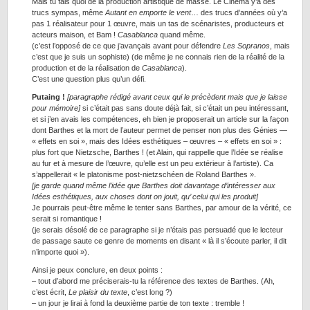
Mais tu fais quoi de la production artistique de masse. Le Cinéma y’a des
trucs sympas, même
Autant en emporte le vent
… des trucs d’années où y’a
pas 1 réalisateur pour 1 œuvre, mais un tas de scénaristes, producteurs et
acteurs maison, et Bam !
Casablanca
quand même.
(c’est l’opposé de ce que j’avançais avant pour défendre
Les Sopranos
, mais
c’est que je suis un sophiste) (de même je ne connais rien de la réalité de la
production et de la réalisation de
Casablanca
).
C’est une question plus qu’un défi.
Putaing !
[paragraphe rédigé avant ceux qui le précèdent mais que je laisse
pour mémoire]
si c’était pas sans doute déjà fait, si c’était un peu intéressant,
et si j’en avais les compétences, eh bien je proposerait un article sur la façon
dont Barthes et la mort de l’auteur permet de penser non plus des Génies —
« effets en soi », mais des Idées esthétiques – œuvres – « effets en soi » :
plus fort que Nietzsche, Barthes ! (et Alain, qui rappelle que l’Idée se réalise
au fur et à mesure de l’œuvre, qu’elle est un peu extérieur à l’artiste). Ca
s’appellerait « le platonisme post-nietzschéen de Roland Barthes ».
[je garde quand même l’idée que Barthes doit davantage d’intéresser aux
Idées esthétiques, aux choses dont on jouit, qu’ celui qui les produit]
Je pourrais peut-être même le tenter sans Barthes, par amour de la vérité, ce
serait si romantique !
(je serais désolé de ce paragraphe si je n’étais pas persuadé que le lecteur
de passage saute ce genre de moments en disant « là il s’écoute parler, il dit
n’importe quoi »).
Ainsi je peux conclure, en deux points :
– tout d’abord me préciserais-tu la référence des textes de Barthes. (Ah,
c’est écrit,
Le plaisir du texte
, c’est long ?)
– un jour je lirai à fond la deuxième partie de ton texte : tremble !