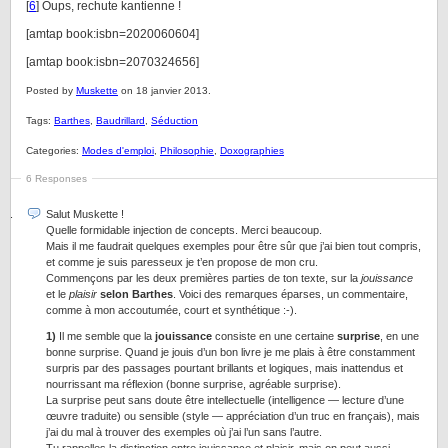
[
6
] Oups, rechute kantienne !
[amtap book:isbn=2020060604]
[amtap book:isbn=2070324656]
Posted by
Muskette
on 18 janvier 2013.
Tags:
Barthes
,
Baudrillard
,
Séduction
Categories:
Modes d'emploi
,
Philosophie
,
Doxographies
6 Responses
Salut Muskette !
Quelle formidable injection de concepts. Merci beaucoup.
Mais il me faudrait quelques exemples pour être sûr que j’ai bien tout compris,
et comme je suis paresseux je t’en propose de mon cru.
Commençons par les deux premières parties de ton texte, sur la
jouissance
et le
plaisir
selon Barthes
. Voici des remarques éparses, un commentaire,
comme à mon accoutumée, court et synthétique :-).
1)
Il me semble que la
jouissance
consiste en une certaine
surprise
, en une
bonne surprise. Quand je jouis d’un bon livre je me plais à être constamment
surpris par des passages pourtant brillants et logiques, mais inattendus et
nourrissant ma réflexion (bonne surprise, agréable surprise).
La surprise peut sans doute être intellectuelle (intelligence — lecture d’une
œuvre traduite) ou sensible (style — appréciation d’un truc en français), mais
j’ai du mal à trouver des exemples où j’ai l’un sans l’autre.