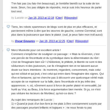
T’en fais pas (ou fais-t’en beaucoup), je t’embête bientôt sur la suite de ton
texte. Sinon, t’es pas obligée de répondre, moi je suis très heureux de parler
tout seul.
by
Luccio
on
Jan 18, 2013 at 12:18
[Citer]
[Répondre]
Tiens, les robots spammeurs de blogs sont de plus en plus efficaces, et
parviennent même à dire que les œuvres de gauche, comme
Germinal
, sont
plus dans la jouissance que dans le plaisir. (oué, je peux faire mon troll aussi)
by
Oscar Gnouros
on
Jan 18, 2013 at 12:25
[Citer]
[Répondre]
Merci Muskette pour cet excellent article !
Comment s’empêcher de souligner ce passage : « Mais la réversion, c’est
une percée de l’incertitude et du symbolique dans la détermination du réel :
c’est de l’imaginaire bien sûr ! L’hédoniste, le philistin, le libertin ne sont ni des
séducteurs ni des jouisseurs, car ils n’imaginent rien et ne laissent aucun
doute sur leurs intentions : ils montrent, regardent, consomment, mais celui
qui est séduit et qui jouit, c’est celui qui entre dans l’imaginaire des signes. Qui
rêve et fantasme, qui ne cherche pas à découvrir une quelconque vérité mais
accepte de se maintenir sur la faille, dans l’incertitude et le jeu infini des
apparences. », où, sûrement aussi à force de parler plaisir et sensualité, j’ai
hurlé au Vrai, au Beau, à la force argumentative bien menée. Si ça, ce n’est
pas séduire les lecteurs de Morbleu!, qu’est-ce donc ?
Au sujet des remarques de Luccio :
1) « Quand je jouis d’un bon livre je me plais à être constamment surpris par
des passages pourtant brillants et logiques » : ne nous ferais-tu pas