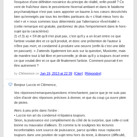
l’esquisse d’une définition novatrice du principe de réalité, enfin positif ? Ce
vent de fraîcheur dans le pessimisme hivernal ambiant et dans le fatalisme
psychanalytique n’est pas sans apporter un baume à nos cœurs desséchés
bien qu’enneigés par tous les terribles partisans du « c’était mieux hors du
réel » et « nous sommes tous déterminés par l’alternance rêve/réalité ».
(cette remarque est gratuite, pardonnez de plus l’emportement dans le hors-
sujet qui la caractérise)
2) cf.3) a) « S’il dit qu’il n’en jouit pas, c’est qu’il y a un écart entre ce que
l’artiste voulait dire et ce qu’il produit, et donc une prétention de l’auteur à
n’être pas mort, et condamné à produire une oeuvre (enfin là c’est une idée
en passant). » J’attends également ton avis sur la question, Muskette, mais
de manière tout à fait libre et personnelle, je dirais qu’il y a toujours écart entre
ce que voulait dire et ce que dit finalement l’artiste. Comment pourrait-il en
être autrement ?
by
Clémence
on
Jan 19, 2013 at 22:39
[Citer]
[Répondre]
Bonjour Luccio et Clémence,
Vos réponses/remarques/questions m’enchantent, parce que je ne suis pas
sûre d’avoir des réponses précises à donner, et que du coup ça ouvre plein
de pistes.
Alors à peu près dans l’ordre :
• Luccio ton art du condensé m’épatera toujours.
Sinon, la jouissance est complètement du côté de la surprise, que celle-ci soit
bonne ou mauvaise d’ailleurs. Et comme tu le soulignes les lectures
inconfortables sont source de jouissance, parce qu’elles nous replacent
toujours dans une position de sujet tenu hors du texte, à distance (difficulté,