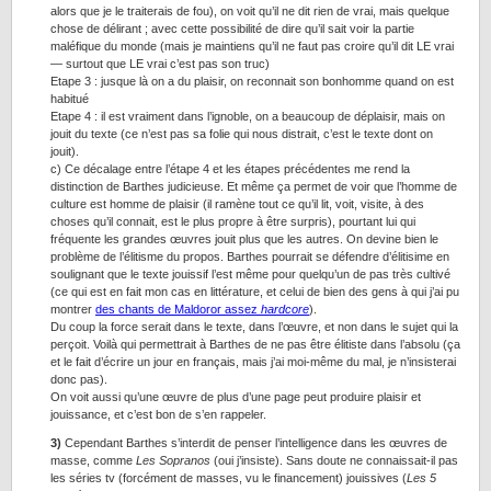
alors que je le traiterais de fou), on voit qu’il ne dit rien de vrai, mais quelque
chose de délirant ; avec cette possibilité de dire qu’il sait voir la partie
maléfique du monde (mais je maintiens qu’il ne faut pas croire qu’il dit LE vrai
— surtout que LE vrai c’est pas son truc)
Etape 3 : jusque là on a du plaisir, on reconnait son bonhomme quand on est
habitué
Etape 4 : il est vraiment dans l’ignoble, on a beaucoup de déplaisir, mais on
jouit du texte (ce n’est pas sa folie qui nous distrait, c’est le texte dont on
jouit).
c) Ce décalage entre l’étape 4 et les étapes précédentes me rend la
distinction de Barthes judicieuse. Et même ça permet de voir que l’homme de
culture est homme de plaisir (il ramène tout ce qu’il lit, voit, visite, à des
choses qu’il connait, est le plus propre à être surpris), pourtant lui qui
fréquente les grandes œuvres jouit plus que les autres. On devine bien le
problème de l’élitisme du propos. Barthes pourrait se défendre d’élitisime en
soulignant que le texte jouissif l’est même pour quelqu’un de pas très cultivé
(ce qui est en fait mon cas en littérature, et celui de bien des gens à qui j’ai pu
montrer
des chants de Maldoror assez
hardcore
).
Du coup la force serait dans le texte, dans l’œuvre, et non dans le sujet qui la
perçoit. Voilà qui permettrait à Barthes de ne pas être élitiste dans l’absolu (ça
et le fait d’écrire un jour en français, mais j’ai moi-même du mal, je n’insisterai
donc pas).
On voit aussi qu’une œuvre de plus d’une page peut produire plaisir et
jouissance, et c’est bon de s’en rappeler.
3)
Cependant Barthes s’interdit de penser l’intelligence dans les œuvres de
masse, comme
Les Sopranos
(oui j’insiste). Sans doute ne connaissait-il pas
les séries tv (forcément de masses, vu le financement) jouissives (
Les 5