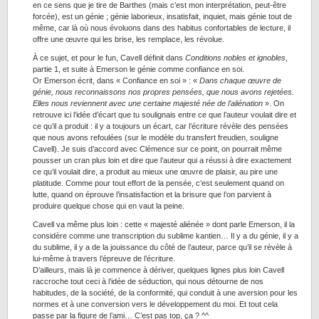
en ce sens que je tire de Barthes (mais c’est mon interprétation, peut-être
forcée), est un génie ; génie laborieux, insatisfait, inquiet, mais génie tout de
même, car là où nous évoluons dans des habitus confortables de lecture, il
offre une œuvre qui les brise, les remplace, les révolue.
À ce sujet, et pour le fun, Cavell définit dans
Conditions nobles et ignobles
,
partie 1, et suite à Emerson le génie comme confiance en soi.
Or Emerson écrit, dans « Confiance en soi » : «
Dans chaque œuvre de
génie, nous reconnaissons nos propres pensées, que nous avons rejetées.
Elles nous reviennent avec une certaine majesté née de l’aliénation
». On
retrouve ici l’idée d’écart que tu soulignais entre ce que l’auteur voulait dire et
ce qu’il a produit : il y a toujours un écart, car l’écriture révèle des pensées
que nous avons refoulées (sur le modèle du transfert freudien, souligne
Cavell). Je suis d’accord avec Clémence sur ce point, on pourrait même
pousser un cran plus loin et dire que l’auteur qui a réussi à dire exactement
ce qu’il voulait dire, a produit au mieux une œuvre de plaisir, au pire une
platitude. Comme pour tout effort de la pensée, c’est seulement quand on
lutte, quand on éprouve l’insatisfaction et la brisure que l’on parvient à
produire quelque chose qui en vaut la peine.
Cavell va même plus loin : cette « majesté aliénée » dont parle Emerson, il la
considère comme une transcription du sublime kantien… Il y a du génie, il y a
du sublime, il y a de la jouissance du côté de l’auteur, parce qu’il se révèle à
lui-même à travers l’épreuve de l’écriture.
D’ailleurs, mais là je commence à dériver, quelques lignes plus loin Cavell
raccroche tout ceci à l’idée de séduction, qui nous détourne de nos
habitudes, de la société, de la conformité, qui conduit à une aversion pour les
normes et à une conversion vers le développement du moi. Et tout cela
passe par la figure de l’ami… C’est pas top, ça ? ^^