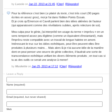
by
Luccio
on
Jan 22, 2013 at 21:45
[Citer]
[Répondre]
Pour la référence c’est bien
Le plaisir du texte
, c’est très court (90 pages
écrites en assez gros), moi je l’ai dans l’édition Points Essais.
Et je crois qu’Emerson et Cavell parlent bien des idées aliénées de l’auteur
(qui apparaissent comme des révélations subites, après relecture de soi).
Mea culpa pour le génie, j’ai interprété ton usage du terme « imprévu » en un
sens temporel assez peu légitime (comme un équivalent d’instantané), mais
l’imprévu reste compatible avec un travail de longue haleine en amont.
Intéressant le truc sur les idées esthétiques, peut-être peuvent-elles être
produites à plusieurs mains… Mais alors là je n’ai aucune idée de la manière
dont on peut penser une oeuvre de génie collective, il faudrait une sorte de
transcendance esthétique unifiant les divers éléments produits ; en tout cas si
tu as des outils ce serait une analyse à mener!
by
Muskette
on
Jan 25, 2013 at 17:12
[Citer]
[Répondre]
Leave a Reply
Name (required)
Email (required, but never shared)
Web