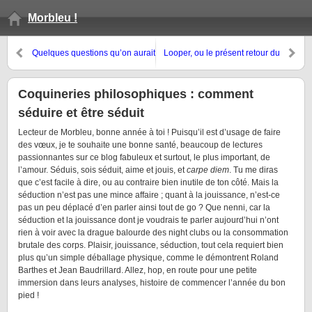
Morbleu !
Quelques questions qu’on aurait
Looper, ou le présent retour du
pu poser à Michel Onfray
même
Coquineries philosophiques : comment
séduire et être séduit
Lecteur de Morbleu, bonne année à toi ! Puisqu’il est d’usage de faire
des vœux, je te souhaite une bonne santé, beaucoup de lectures
passionnantes sur ce blog fabuleux et surtout, le plus important, de
l’amour. Séduis, sois séduit, aime et jouis, et
carpe diem
. Tu me diras
que c’est facile à dire, ou au contraire bien inutile de ton côté. Mais la
séduction n’est pas une mince affaire ; quant à la jouissance, n’est-ce
pas un peu déplacé d’en parler ainsi tout de go ? Que nenni, car la
séduction et la jouissance dont je voudrais te parler aujourd’hui n’ont
rien à voir avec la drague balourde des night clubs ou la consommation
brutale des corps. Plaisir, jouissance, séduction, tout cela requiert bien
plus qu’un simple déballage physique, comme le démontrent Roland
Barthes et Jean Baudrillard. Allez, hop, en route pour une petite
immersion dans leurs analyses, histoire de commencer l’année du bon
pied !