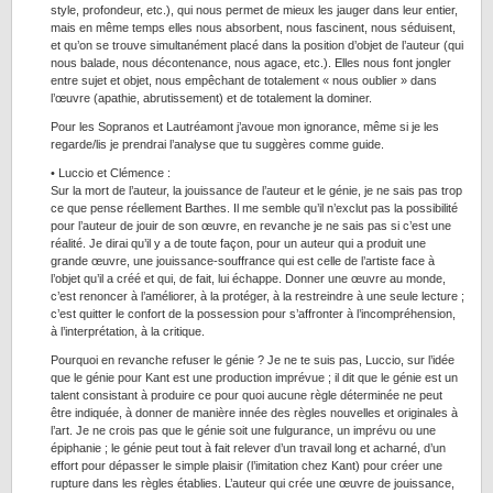
style, profondeur, etc.), qui nous permet de mieux les jauger dans leur entier,
mais en même temps elles nous absorbent, nous fascinent, nous séduisent,
et qu’on se trouve simultanément placé dans la position d’objet de l’auteur (qui
nous balade, nous décontenance, nous agace, etc.). Elles nous font jongler
entre sujet et objet, nous empêchant de totalement « nous oublier » dans
l’œuvre (apathie, abrutissement) et de totalement la dominer.
Pour les Sopranos et Lautréamont j’avoue mon ignorance, même si je les
regarde/lis je prendrai l’analyse que tu suggères comme guide.
• Luccio et Clémence :
Sur la mort de l’auteur, la jouissance de l’auteur et le génie, je ne sais pas trop
ce que pense réellement Barthes. Il me semble qu’il n’exclut pas la possibilité
pour l’auteur de jouir de son œuvre, en revanche je ne sais pas si c’est une
réalité. Je dirai qu’il y a de toute façon, pour un auteur qui a produit une
grande œuvre, une jouissance-souffrance qui est celle de l’artiste face à
l’objet qu’il a créé et qui, de fait, lui échappe. Donner une œuvre au monde,
c’est renoncer à l’améliorer, à la protéger, à la restreindre à une seule lecture ;
c’est quitter le confort de la possession pour s’affronter à l’incompréhension,
à l’interprétation, à la critique.
Pourquoi en revanche refuser le génie ? Je ne te suis pas, Luccio, sur l’idée
que le génie pour Kant est une production imprévue ; il dit que le génie est un
talent consistant à produire ce pour quoi aucune règle déterminée ne peut
être indiquée, à donner de manière innée des règles nouvelles et originales à
l’art. Je ne crois pas que le génie soit une fulgurance, un imprévu ou une
épiphanie ; le génie peut tout à fait relever d’un travail long et acharné, d’un
effort pour dépasser le simple plaisir (l’imitation chez Kant) pour créer une
rupture dans les règles établies. L’auteur qui crée une œuvre de jouissance,