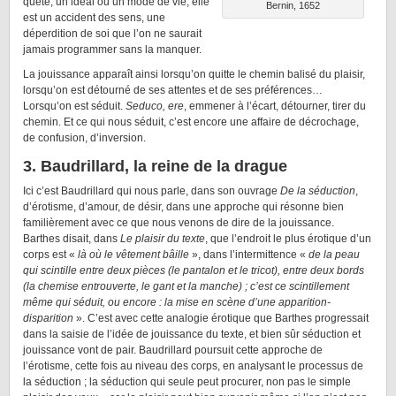
quête, un idéal ou un mode de vie, elle
Bernin, 1652
est un accident des sens, une
déperdition de soi que l’on ne saurait
jamais programmer sans la manquer.
La jouissance apparaît ainsi lorsqu’on quitte le chemin balisé du plaisir,
lorsqu’on est détourné de ses attentes et de ses préférences…
Lorsqu’on est séduit.
Seduco, ere
, emmener à l’écart, détourner, tirer du
chemin. Et ce qui nous séduit, c’est encore une affaire de décrochage,
de confusion, d’inversion.
3. Baudrillard, la reine de la drague
Ici c’est Baudrillard qui nous parle, dans son ouvrage
De la séduction
,
d’érotisme, d’amour, de désir, dans une approche qui résonne bien
familièrement avec ce que nous venons de dire de la jouissance.
Barthes disait, dans
Le plaisir du texte
, que l’endroit le plus érotique d’un
corps est «
là où le vêtement bâille
», dans l’intermittence «
de la peau
qui scintille entre deux pièces (le pantalon et le tricot), entre deux bords
(la chemise entrouverte, le gant et la manche) ; c’est ce scintillement
même qui séduit, ou encore : la mise en scène d’une apparition-
disparition
». C’est avec cette analogie érotique que Barthes progressait
dans la saisie de l’idée de jouissance du texte, et bien sûr séduction et
jouissance vont de pair. Baudrillard poursuit cette approche de
l’érotisme, cette fois au niveau des corps, en analysant le processus de
la séduction ; la séduction qui seule peut procurer, non pas le simple