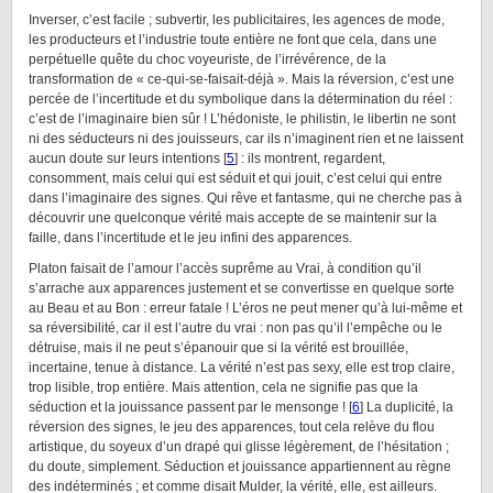
Inverser, c’est facile ; subvertir, les publicitaires, les agences de mode,
les producteurs et l’industrie toute entière ne font que cela, dans une
perpétuelle quête du choc voyeuriste, de l’irrévérence, de la
transformation de « ce-qui-se-faisait-déjà ». Mais la réversion, c’est une
percée de l’incertitude et du symbolique dans la détermination du réel :
c’est de l’imaginaire bien sûr ! L’hédoniste, le philistin, le libertin ne sont
ni des séducteurs ni des jouisseurs, car ils n’imaginent rien et ne laissent
aucun doute sur leurs intentions [
5
] : ils montrent, regardent,
consomment, mais celui qui est séduit et qui jouit, c’est celui qui entre
dans l’imaginaire des signes. Qui rêve et fantasme, qui ne cherche pas à
découvrir une quelconque vérité mais accepte de se maintenir sur la
faille, dans l’incertitude et le jeu infini des apparences.
Platon faisait de l’amour l’accès suprême au Vrai, à condition qu’il
s’arrache aux apparences justement et se convertisse en quelque sorte
au Beau et au Bon : erreur fatale ! L’éros ne peut mener qu’à lui-même et
sa réversibilité, car il est l’autre du vrai : non pas qu’il l’empêche ou le
détruise, mais il ne peut s’épanouir que si la vérité est brouillée,
incertaine, tenue à distance. La vérité n’est pas sexy, elle est trop claire,
trop lisible, trop entière. Mais attention, cela ne signifie pas que la
séduction et la jouissance passent par le mensonge ! [
6
] La duplicité, la
réversion des signes, le jeu des apparences, tout cela relève du flou
artistique, du soyeux d’un drapé qui glisse légèrement, de l’hésitation ;
du doute, simplement. Séduction et jouissance appartiennent au règne
des indéterminés ; et comme disait Mulder, la vérité, elle, est ailleurs.