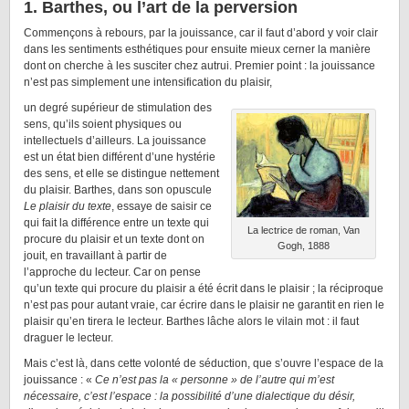
1. Barthes, ou l’art de la perversion
Commençons à rebours, par la jouissance, car il faut d’abord y voir clair
dans les sentiments esthétiques pour ensuite mieux cerner la manière
dont on cherche à les susciter chez autrui. Premier point : la jouissance
n’est pas simplement une intensification du plaisir,
un degré supérieur de stimulation des
sens, qu’ils soient physiques ou
intellectuels d’ailleurs. La jouissance
est un état bien différent d’une hystérie
des sens, et elle se distingue nettement
du plaisir. Barthes, dans son opuscule
Le plaisir du texte
, essaye de saisir ce
qui fait la différence entre un texte qui
La lectrice de roman, Van
procure du plaisir et un texte dont on
Gogh, 1888
jouit, en travaillant à partir de
l’approche du lecteur. Car on pense
qu’un texte qui procure du plaisir a été écrit dans le plaisir ; la réciproque
n’est pas pour autant vraie, car écrire dans le plaisir ne garantit en rien le
plaisir qu’en tirera le lecteur. Barthes lâche alors le vilain mot : il faut
draguer le lecteur.
Mais c’est là, dans cette volonté de séduction, que s’ouvre l’espace de la
jouissance : «
Ce n’est pas la « personne » de l’autre qui m’est
nécessaire, c’est l’espace : la possibilité d’une dialectique du désir,