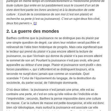
participe en même temps et contradictoirement à l’hédonisme profond de
toute culture (qui entre en lui paisiblement sous le couvert d’un art de
vivre dont font partie les livres anciens) et à la destruction de cette
culture : il jouit de la consistance de son moi (c’est son plaisir) et
recherche sa perte (c’est sa jouissance). C’est un sujet deux fois clivé,
deux fois pervers
». [
1
]
2. La guerre des mondes
Barthes confirme que la jouissance ne se distingue pas du plaisir par
une simple question de degré, car alors leur relation serait pacifiée et
relèverait de l’idée bien historique de progrès. Mais cela signifierait que
le lecteur qui prend du plaisir n’a pas encore atteint la lecture de
jouissance, ou que l’écrivain qui donne du plaisir n’a pas encore atteint
le sommet de son art. Pourtant la jouissance n’est pas snob, elle peut
apparaître au détour d’une page. Plaisir et jouissance sont plutôt « des
forces parallèles », qui s’affrontent et se distinguent toujours, et la
seconde ne surgit donc jamais que comme un scandale. Quel
scandale ? Celui de l’épuisement du langage, de la destruction du
sociolecte, du parler social, de l’idéologie dominante.
D’où deux idées : la jouissance n’est jamais une prise, elle est au
contraire une perte, et c’est en cela qu’elle relève de l’indicible et de
l’imprévisible ; secundo, Barthes la pense impossible dans une culture
de masse. Car la culture de masse est petite-bourgeoise, et elle est donc
bien sûr idéologique, mais surtout la jouissance est asociale car elle