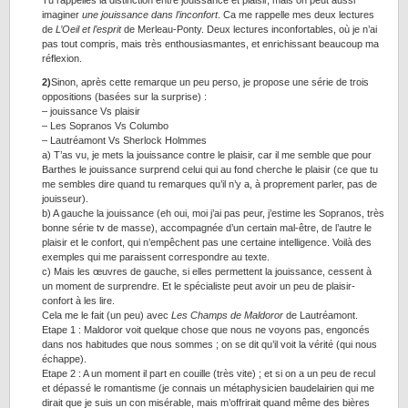
Tu rappelles la distinction entre jouissance et plaisir, mais on peut aussi
imaginer
une jouissance dans l’inconfort
. Ca me rappelle mes deux lectures
de
L’Oeil et l’esprit
de Merleau-Ponty. Deux lectures inconfortables, où je n’ai
pas tout compris, mais très enthousiasmantes, et enrichissant beaucoup ma
réflexion.
2)
Sinon, après cette remarque un peu perso, je propose une série de trois
oppositions (basées sur la surprise) :
– jouissance Vs plaisir
– Les Sopranos Vs Columbo
– Lautréamont Vs Sherlock Holmmes
a) T’as vu, je mets la jouissance contre le plaisir, car il me semble que pour
Barthes le jouissance surprend celui qui au fond cherche le plaisir (ce que tu
me sembles dire quand tu remarques qu’il n’y a, à proprement parler, pas de
jouisseur).
b) A gauche la jouissance (eh oui, moi j’ai pas peur, j’estime les Sopranos, très
bonne série tv de masse), accompagnée d’un certain mal-être, de l’autre le
plaisir et le confort, qui n’empêchent pas une certaine intelligence. Voilà des
exemples qui me paraissent correspondre au texte.
c) Mais les œuvres de gauche, si elles permettent la jouissance, cessent à
un moment de surprendre. Et le spécialiste peut avoir un peu de plaisir-
confort à les lire.
Cela me le fait (un peu) avec
Les Champs de Maldoror
de Lautréamont.
Etape 1 : Maldoror voit quelque chose que nous ne voyons pas, engoncés
dans nos habitudes que nous sommes ; on se dit qu’il voit la vérité (qui nous
échappe).
Etape 2 : A un moment il part en couille (très vite) ; et si on a un peu de recul
et dépassé le romantisme (je connais un métaphysicien baudelairien qui me
dirait que je suis un con misérable, mais m’offrirait quand même des bières