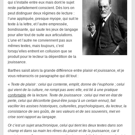
qui s’installe entre eux mais dont le sujet
reste parfaitement conscient. Dès lors on
peut distinguer deux régimes de lecture :
l’une appliquée, presque myope, qui suit le
texte à la lettre, et l’autre empressée,
bondissante, qui saute les jeux de langage
pour aller tout de suite aux articulations.
L’une et l’autre ne conviennent pas aux
mêmes textes, mais toujours, c’est
lorsqu’elles entrent en collusion que se
produit pour le lecteur la déperdition de la
jouissance.
Barthes saisit alors la grande différence entre plaisir et jouissance, et je
vous retranscris ce paragraphe qui dit tout :
«
Texte de plaisir : celui qui contente, emplit, donne de l’euphorie ; celui
qui vient de la culture, ne rompt pas avec elle, est lié à une pratique
confortable
de la lecture. Texte de jouissance : celui qui met en état de
perte, celui qui déconforte (peut-être jusqu’à un certain ennui), fait
vaciller les assises historiques, culturelles, psychologiques, du lecteur, la
consistance de ses goûts, de ses valeurs et de ses souvenirs, met en
crise sont rapport au langage.
Or c’est un sujet anachronique, celui qui tient les deux textes dans son
champ et dans sa main les rênes du plaisir et de la jouissance, car il