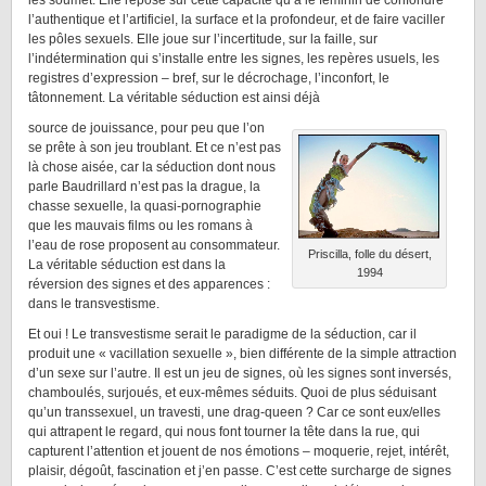
les soumet. Elle repose sur cette capacité qu’a le féminin de confondre
l’authentique et l’artificiel, la surface et la profondeur, et de faire vaciller
les pôles sexuels. Elle joue sur l’incertitude, sur la faille, sur
l’indétermination qui s’installe entre les signes, les repères usuels, les
registres d’expression – bref, sur le décrochage, l’inconfort, le
tâtonnement. La véritable séduction est ainsi déjà
source de jouissance, pour peu que l’on
se prête à son jeu troublant. Et ce n’est pas
là chose aisée, car la séduction dont nous
parle Baudrillard n’est pas la drague, la
chasse sexuelle, la quasi-pornographie
que les mauvais films ou les romans à
l’eau de rose proposent au consommateur.
Priscilla, folle du désert,
La véritable séduction est dans la
1994
réversion des signes et des apparences :
dans le transvestisme.
Et oui ! Le transvestisme serait le paradigme de la séduction, car il
produit une « vacillation sexuelle », bien différente de la simple attraction
d’un sexe sur l’autre. Il est un jeu de signes, où les signes sont inversés,
chamboulés, surjoués, et eux-mêmes séduits. Quoi de plus séduisant
qu’un transsexuel, un travesti, une drag-queen ? Car ce sont eux/elles
qui attrapent le regard, qui nous font tourner la tête dans la rue, qui
capturent l’attention et jouent de nos émotions – moquerie, rejet, intérêt,
plaisir, dégoût, fascination et j’en passe. C’est cette surcharge de signes