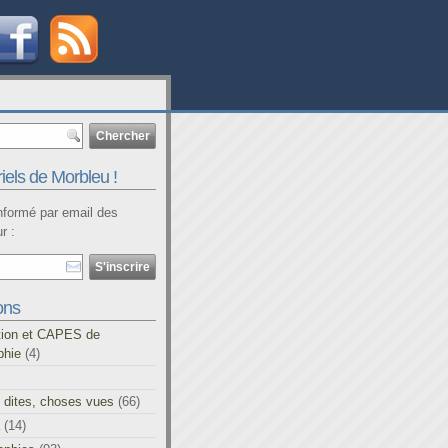
iels de Morbleu !
informé par email des
r :
ons
tion et CAPES de
phie
(4)
 dites, choses vues
(66)
(14)