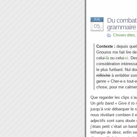
Du combat 
JUIL
05
grammaire e
Choses dites,
Contexte :
depuis que
Gnouros me fait lire d
celui-
là
ou celui-
ci
. Des
considération intéress
le plus furibard. Nul d
réfléchir
à embêter son p
genre « Cher-e-s tout-e-
chose, pour me calmer 
Que regarder les clips s’av
Un
girls band
«
Give it to 
jusqu’à voir débarquer le r
nous révélant combien il 
adjectifs sont sans doute d
j’étais petit c’était un b
léthargie de désir, enfin s