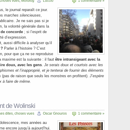
 choses vues
,
Morblog
Luccio
1 commentaire »
s, le journal reparaît ce jour.
ces
marches silencieuses
,
ublicains
. Je ne sais pas si je
an, la volonté générale dans la
t de concorde
; si l’esprit de
erté d’expression.
aussi difficile à analyser qu’il
 ?
Parler à l’histoire ? C’est
in, pour que ça ne se reproduise
a maxime est la suivante : il faut
être intransigeant avec la
oire doux, avec les gens
.
Je serais doux et courtois avec les
phismes et l’inapproprié, et je tenterai de fournir des éléments
ls
(pas de raison que seuls les monstres en profitent).
J’espère
 à faire de même.
nt de Wolinski
es dites, choses vues
Oscar Gnouros
1 commentaire »
adolescence, mes années au
me encore jusqu’à aujourd’hui.