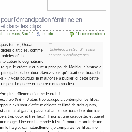
pour l’émancipation féminine en
t dans les clips
 choses vues
,
Société
Luccio
11 commentaires »
lques temps, Oscar
Richelieu, créateur d’instituts
e drôles d’articles, comme
paresseux et rétrogrades.
 articles où la
ante côtoie le dogmatisme
oute que le créateur et auteur principal de Morbleu s’amuse
à
rincipal collaborateur. Savez-vous qu’il écrit des trucs du
s » ? Voilà pourquoi je m’autorise à publier ici cette petite
un peu. La guerre du neutre n’aura pas lieu.
ère plus efficace qu’on ne le croit !
me, I worth it
». J’étais trop occupé à contempler les filles,
appeur, exhibant d’affreux chicots et filmé de trois quarts,
est animal et
ghetto
, pauvre et ambitieux (ces deux derniers
éjà trop doux et très faux). Il portait une casquette, et quand
andana rouge. Une demi-seconde lui suffit pour me sortir de ma
emi-léthargie, car naturellement je comparais les filles, me