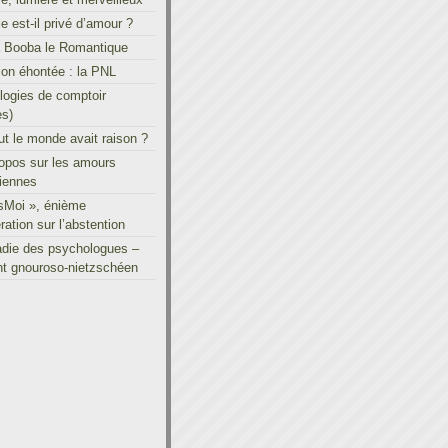
le est-il privé d’amour ?
à Booba le Romantique
on éhontée : la PNL
ogies de comptoir
es)
out le monde avait raison ?
ropos sur les amours
iennes
sMoi », énième
ration sur l’abstention
adie des psychologues –
t gnouroso-nietzschéen