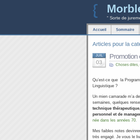
Morbl
“ Sorte de jurem
Accueil
Sommaire
Articles pour la ca
Promotion 
JUIL
03
Choses dites,
Qu’est-ce que la Program
Linguistique ?
Un mien camarade m’a dem
semaines, quelques rense
technique thérapeutiqu
personnel et de manag
née dans les années 70
.
Mes faibles notes devinren
très engagé. Je vous le liv