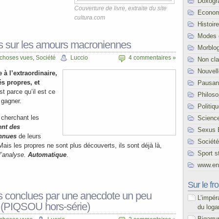
Doxogr
Couverture de livre, extraite du site
Econom
cultura.com
Histoire
Modes 
os sur les amours macroniennes
Morblo
 choses vues
,
Société
Luccio
4 commentaires »
Non cl
Nouvel
 à l’extraordinaire,
és propres, et
Pausani
st parce qu’il est ce
Philoso
 gagner.
Politiq
n cherchant les
Scienc
ent des
Sexus 
onnues
de leurs
Société
Mais les propres ne sont plus découverts, ils sont déjà là,
Sport s
l’analyse.
Automatique
.
www.end
Sur le fro
s conclues par une anecdote un peu
L’impér
(PIQSOU hors-série)
du loga
Bigarru