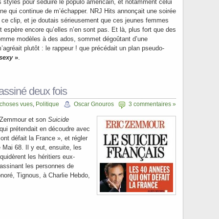
des styles pour séduire le populo américain, et notamment celui
aine qui continue de m’échapper. NRJ Hits annonçait une soirée
 ce clip, et je doutais sérieusement que ces jeunes femmes
et espère encore qu’elles n’en sont pas. Et là, plus fort que des
omme modèles à des ados, sommet dégoûtant d’une
agréait plutôt : le rappeur ! que précédait un plan pseudo-
sexy
»
.
assiné deux fois
 choses vues
,
Politique
Oscar Gnouros
3 commentaires »
ic Zemmour et son
Suicide
qui prétendait en découdre avec
nt défait la France », et régler
Mai 68. Il y eut, ensuite, les
iquidèrent les héritiers eux-
ssinant les personnes de
noré, Tignous, à Charlie Hebdo,