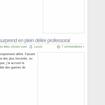
surprend en plein délire professoral
s dites, choses vues
Luccio
7 commentaires »
r proprement
déliré
. Faisant
me des plus forcenés, ou
que, j’ai accusé la
ble des guerres de