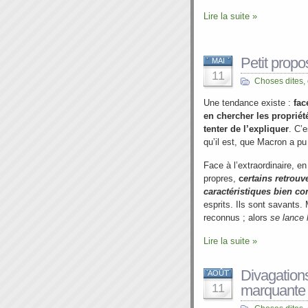
Lire la suite »
Petit prop
MAI
11
Choses dites,
Une tendance existe :
face
en chercher les propriét
tenter de l’expliquer
. C’e
qu’il est, que Macron a pu
Face à l’extraordinaire, e
propres,
c
ertains retrouv
caractéristiques
bien c
esprits. Ils sont savants. 
reconnus ; alors
se
lance 
Lire la suite »
Divagation
AOÛT
11
marquante 