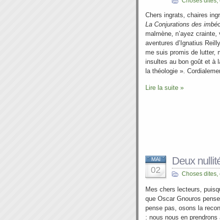
Choses dites,
Chers ingrats, chaires ingr
La Conjurations des imbéc
malmène, n’ayez crainte, 
aventures d’Ignatius Reill
me suis promis de lutter, 
insultes au bon goût et à 
la théologie ». Cordialeme
Lire la suite »
Deux nullit
MAI
02
Choses dites,
Mes chers lecteurs, puisq
que Oscar Gnouros pense a
pense pas, osons la reconq
: nous nous en prendrons à 