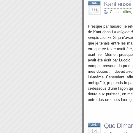
Kant aussi 
JAN
16
Choses dites,
Presque par hasard, je re
de Kant dans
La religion 
simple raison
. Si je n’avai
que je tenais entre les ma
cru que ce texte avait ét
écrit hier. Même : presque 
avait été écrit par Luccio. 
compris presque du premi
mes doutes : il devait avoi
lui-même. Cependant, afin
ambiguïté, je prends le pa
ci-dessous d’une façon qu
doute aux puristes, en me
entre des crochets bien g
Que Dimanc
JAN
14