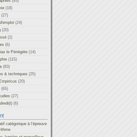
aphies
(93)
ie
(18)
(27)
d'emploi
(24)
g
(20)
assé
(2)
les
(6)
as le Périégète
(14)
phie
(115)
ue
(83)
es & techniques
(25)
Empiricus
(20)
(65)
tudies
(27)
redi(t)
(6)
nt
atif catégorique à l’épreuve
rithme
re, lumière et merveilleux