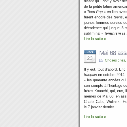
disant qu’il doit y avoir 
de la petite latino améric
«
Teen Pop
» en lien avec
furent encore des
teens
, 
jeunes femmes servies c
décadence qui jusque-là m’
subliminal
« f
eminism is 
Lire la suite »
Mai 68 ass
JAN
23
Choses dites,
Il y eut, tout d’abord, Er
français
en octobre 2014, 
« les quarante années qui o
son compte à l’héritage de 
frères Kouachi, qui, eux, l
mêmes de Mai 68, en assa
Charb, Cabu, Wolinski, Ho
le 7 janvier dernier.
Lire la suite »