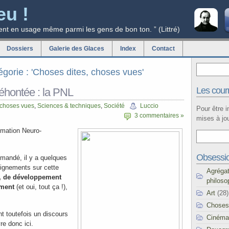
eu !
ent en usage même parmi les gens de bon ton. ” (Littré)
Dossiers
Galerie des Glaces
Index
Contact
tégorie : 'Choses dites, choses vues'
Les courr
éhontée : la PNL
 choses vues
,
Sciences & techniques
,
Société
Luccio
Pour être 
3 commentaires »
mises à jou
mation Neuro-
Obsessi
andé, il y a quelques
ignements sur cette
Agréga
e, de développement
philoso
ement
(et oui, tout ça !),
Art
(28)
Choses
t toutefois un discours
Cinéma
re donc ici.