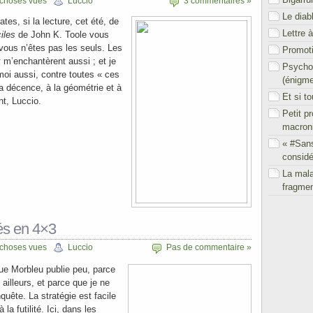
 choses vues
Luccio
3 commentaires »
Le diab
ates, si la lecture, cet été, de
Lettre 
iles
de John K. Toole vous
vous n’êtes pas les seuls. Les
Promoti
y m’enchantèrent aussi ; et je
Psychol
moi aussi, contre toutes « ces
(énigm
la décence, à la géométrie et à
Et si t
nt, Luccio.
Petit p
macron
« #San
considé
La mal
fragmen
és en 4×3
 choses vues
Luccio
Pas de commentaire »
ue Morbleu publie peu, parce
illeurs, et parce que je ne
uête. La stratégie est facile
la futilité. Ici, dans les