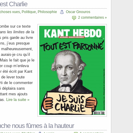
est Charlie
 choses vues
,
Politique
,
Philosophie
Oscar Gnouros
2 commentaires »
tombe sur ce texte
dans les limites de la
s pris garde au livre
ins, j’eus presque
é, malheureusement,
aurais-je cru qu’il
Mais le fait que je le
er coup m’enleva
r été écrit par Kant
 de lever toute
rti de le commenter
i déplaira sans
ttant mes ajouts
ras.
Lire la suite »
he nous fûmes à la hauteur