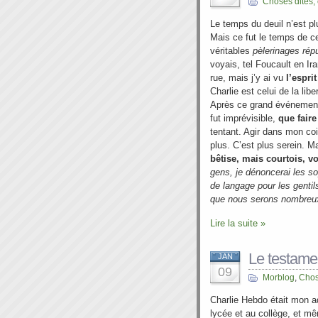
Choses dites,
Le temps du deuil n’est plu
Mais ce fut le temps de 
véritables
pèlerinages rép
voyais, tel Foucault en Ir
rue, mais j’y ai vu
l’espri
Charlie est celui de la lib
Après ce grand événement, 
fut imprévisible,
que faire
tentant. Agir dans mon co
plus. C’est plus serein. M
bêtise, mais courtois, v
gens, je dénoncerai les so
de langage pour les genti
que nous serons nombreux
Lire la suite »
Le testame
JAN
09
Morblog
,
Chos
Charlie Hebdo était mon 
lycée et au collège, et mê