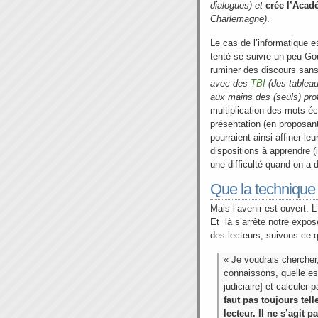
dialogues) et
crée l’Acad
Charlemagne)
.
Le cas de l’informatique e
tenté se suivre un peu Goug
ruminer des discours san
avec des
TBI
(des tableau
aux mains des (seuls) pro
multiplication des mots écri
présentation (en proposan
pourraient ainsi affiner le
dispositions à apprendre (i
une difficulté quand on a 
Que la technique d
Mais l’avenir est ouvert. L’
Et là s’arrête notre exp
des lecteurs, suivons ce 
« Je voudrais cherche
connaissons, quelle est 
judiciaire] et calculer 
faut pas toujours tell
lecteur.
Il ne s’agit p