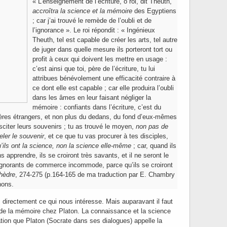
« L’enseignement de l’écriture, ô roi, dit Theuth,
accroîtra la science et la mémoire
des Egyptiens
; car j’ai trouvé le remède de l’oubli et de
l’ignorance ». Le roi répondit : « Ingénieux
Theuth, tel est capable de créer les arts, tel autre
de juger dans quelle mesure ils porteront tort ou
profit à ceux qui doivent les mettre en usage :
c’est ainsi que toi, père de l’écriture, tu lui
attribues bénévolement une efficacité contraire à
ce dont elle est capable ; car elle produira l’oubli
dans les âmes en leur faisant négliger la
mémoire : confiants dans l’écriture, c’est du
ères étrangers, et non plus du dedans, du fond d’eux-mêmes
sciter leurs souvenirs ; tu as trouvé le moyen,
non pas de
eler le souvenir
, et ce que tu vas procurer à tes disciples,
’ils ont la science, non la science elle-même
; car, quand ils
 apprendre, ils se croiront très savants, et il ne seront le
ignorants de commerce incommode, parce qu’ils se croiront
hèdre
, 274-275 (p.164-165 de ma traduction par E. Chambry
nons.
 directement ce qui nous intéresse. Mais auparavant il faut
e de la mémoire chez Platon. La connaissance et la science
ation que Platon (Socrate dans ses dialogues) appelle la