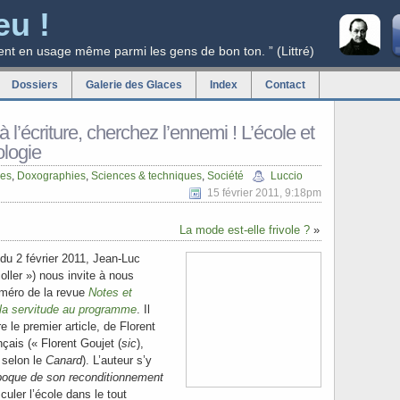
eu !
ent en usage même parmi les gens de bon ton. ” (Littré)
Dossiers
Galerie des Glaces
Index
Contact
à l’écriture, cherchez l’ennemi ! L’école et
ologie
ues
,
Doxographies
,
Sciences & techniques
,
Société
Luccio
15 février 2011, 9:18pm
La mode est-elle frivole ?
»
du 2 février 2011, Jean-Luc
coller ») nous invite à nous
numéro de la revue
Notes et
 la servitude au programme
. Il
ire le premier article, de Florent
çais (« Florent Goujet (
sic
),
» selon le
Canard
). L’auteur s’y
époque de son reconditionnement
culer l’école dans le tout