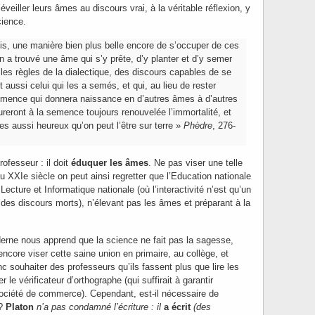
t éveiller leurs âmes au discours vrai, à la véritable réflexion, y
cience.
vis, une manière bien plus belle encore de s’occuper de ces
n a trouvé une âme qui s’y prête, d’y planter et d’y semer
les règles de la dialectique, des discours capables de se
aussi celui qui les a semés, et qui, au lieu de rester
semence qui donnera naissance en d’autres âmes à d’autres
reront à la semence toujours renouvelée l’immortalité, et
es aussi heureux qu’on peut l’être sur terre »
Phèdre
, 276-
ofesseur : il doit
éduquer les âmes
. Ne pas viser une telle
u XXIe siècle on peut ainsi regretter que l’Education nationale
ecture et Informatique nationale (où l’interactivité n’est qu’un
des discours morts), n’élevant pas les âmes et préparant à la
rne nous apprend que la science ne fait pas la sagesse,
core viser cette saine union en primaire, au collège, et
c souhaiter des professeurs qu’ils fassent plus que lire les
r le vérificateur d’orthographe (qui suffirait à garantir
société de commerce). Cependant, est-il nécessaire de
?
Platon
n’a pas condamné l’écriture : il
a écrit
(des