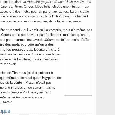
e consiste dans
la mémoire (organisée) des Idées que l’âme a
éjour sur Terre
. Or ces Idées font l’objet d’une intuition – ce
 associe à des mots, pour en parler aux autres. La principale
ion de la science consiste donc dans l’intuition-accouchement
s ce premier souvenir d’une Idée, dans la réminiscence.
tête et répond « oui » croit qu’il a compris, mais n’a même pas
e. Certes on ne se souvient pas facilement, mais lorsqu’on se
rend pas, comme l’esclave du
Ménon
, on fait au moins l’effort.
lire des mots et croire qu’on a des
 ne les possède pas.
L’écriture incite à
e n’est pas la mémoire. On ne possède pas
nouvelé par l’écriture, mais il n’est alors
faux savoir.
pinion de Thamous (et doit préciser à
, que même si ce n’est qu’un Egyptien, ce
 dit la vérité – Platon n’était pas
nne une impression de savoir, mais ne
savoir.
Quelque 2500 ans plus tard,
Internet et les connaissances
u savoir
.
gogue