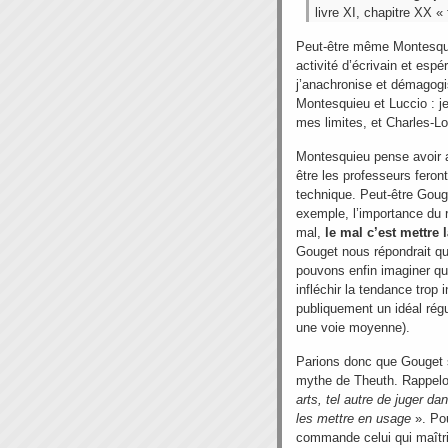
livre XI,
chapitre XX « f
Peut-être même Montesqui
activité d’écrivain et esp
j’anachronise et démagogis
Montesquieu et Luccio : je
mes limites, et Charles-Lo
Montesquieu pense avoir a
être les professeurs fero
technique. Peut-être Gouge
exemple, l’importance du 
mal,
le mal c’est mettre 
Gouget nous répondrait q
pouvons enfin imaginer qu’i
infléchir la tendance trop 
publiquement un idéal régu
une voie moyenne).
Parions donc que Gouget 
mythe de Theuth. Rappel
arts, tel autre de juger da
les mettre en usage
». Pou
commande celui qui maîtri