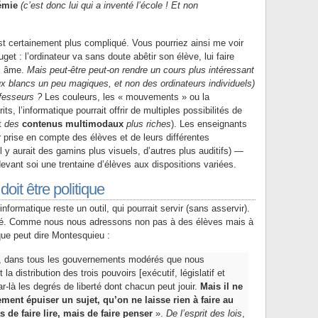
émie
(c’est donc lui qui a inventé l’école ! Et non
st certainement plus compliqué. Vous pourriez ainsi me voir
et : l’ordinateur va sans doute abêtir son élève, lui faire
s âme.
Mais peut-être peut-on rendre un cours plus intéressant
x blancs un peu magiques, et non des ordinateurs individuels)
fesseurs ?
Les couleurs, les « mouvements » ou la
ts, l’informatique pourrait offrir de multiples possibilités de
t
des
contenus multimodaux
plus riches
). Les enseignants
ur prise en compte des élèves et de leurs différentes
l y aurait des gamins plus visuels, d’autres plus auditifs) —
devant soi une trentaine d’élèves aux dispositions variées.
oit être politique
informatique reste un outil, qui pourrait servir (sans asservir).
osé. Comme nous nous adressons non pas à des élèves mais à
que peut dire Montesquieu :
r, dans tous les gouvernements modérés que nous
la distribution des trois pouvoirs [exécutif, législatif et
par-là les degrés de liberté dont chacun peut jouir.
Mais il ne
ement épuiser un sujet, qu’on ne laisse rien à faire au
as de faire lire, mais de faire penser
».
De l’esprit des lois
,