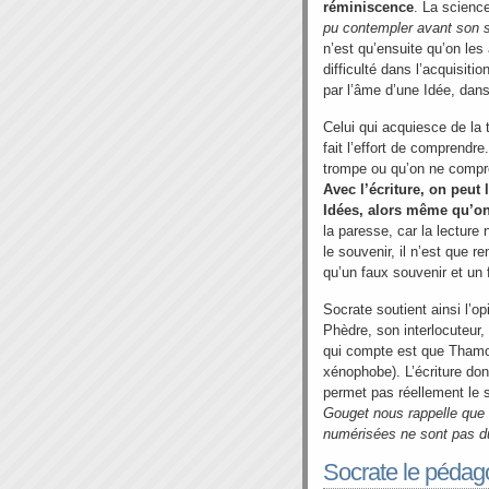
réminiscence
. La scienc
pu contempler avant son s
n’est qu’ensuite qu’on les
difficulté dans l’acquisit
par l’âme d’une Idée, dan
Celui qui acquiesce de la 
fait l’effort de comprendr
trompe ou qu’on ne comp
Avec l’écriture, on peut 
Idées, alors même qu’on
la paresse, car la lectur
le souvenir, il n’est que re
qu’un faux souvenir et un 
Socrate soutient ainsi l’o
Phèdre, son interlocuteur
qui compte est que Thamous
xénophobe). L’écriture do
permet pas réellement le 
Gouget nous rappelle que 
numérisées ne sont pas d
Socrate le péda