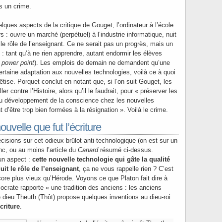
s un crime.
ques aspects de la critique de Gouget, l’ordinateur à l’école
s : ouvre un marché (perpétuel) à l’industrie informatique, nuit
 le rôle de l’enseignant. Ce ne serait pas un progrès, mais un
 : tant qu’à ne rien apprendre, autant endormir les élèves
s
power
point
). Les emplois de demain ne demandent qu’une
certaine adaptation aux nouvelles technologies, voilà ce à quoi
bêtise. Porquet conclut en notant que, si l’on suit Gouget, les
r contre l’Histoire, alors qu’il le faudrait, pour « préserver les
 du développement de la conscience chez les nouvelles
t d’être trop bien formées à la résignation ». Voilà le crime.
uvelle que fut l’écriture
cisions sur cet odieux brûlot anti-technologique (on est sur un
nc, ou au moins l’article du
Canard
résumé ci-dessus.
un aspect :
cette nouvelle technologie qui gâte la qualité
uit le rôle de l’enseignant
, ça ne vous rappelle rien ? C’est
ore plus vieux qu’Hérode. Voyons ce que Platon fait dire à
Socrate rapporte « une tradition des anciens : les anciens
e dieu Theuth (Thôt) propose quelques inventions au dieu-roi
criture
.