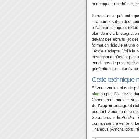
numérique : une bêtise, pi
Porquet nous présente quel
– la numérisation des cour
à l’apprentissage et réduit
élan donné à la stagnation
devant des écrans (et de
formation ridicule et une 
l’école s’adapte. Voilà la 
enseignants n’osent pas alle
conditions de possibilité
générations, en leur évitan
Cette technique no
Si vous voulez plus de pré
blog
ou pas !?) lisez-le do
Concentrons-nous ici sur 
de l’apprentissage et réd
pourtant
vieux comme
enc
Socrate dans le
Phèdre
. 
connaissent la vérité ». L
Thamous (Amon), dont
l’
é