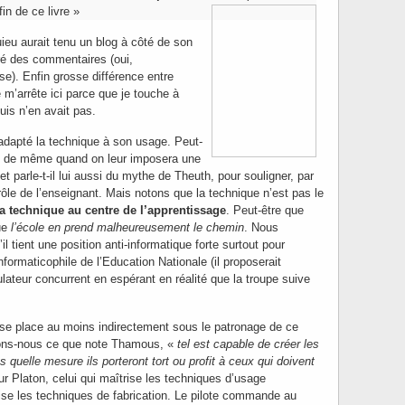
in de ce livre »
eu aurait tenu un blog à côté de son
éré des commentaires (oui,
e). Enfin grosse différence entre
 m’arrête ici parce que je touche à
uis n’en avait pas.
dapté la technique à son usage. Peut-
nt de même quand on leur imposera une
t parle-t-il lui aussi du mythe de Theuth, pour souligner, par
rôle de l’enseignant. Mais notons que
la technique n’est pas le
la technique au centre de l’apprentissage
. Peut-être que
ue
l’école en prend malheureusement le chemin
. Nous
l tient une position anti-informatique forte surtout pour
informaticophile de l’Education Nationale (il proposerait
lateur concurrent en espérant en réalité que la troupe suive
se place au moins indirectement sous le patronage de ce
ons-nous ce que note Thamous, «
tel est capable de créer les
ns quelle mesure ils porteront tort ou profit à ceux qui doivent
r Platon, celui qui maîtrise les techniques d’usage
se les techniques de fabrication. Le pilote commande au