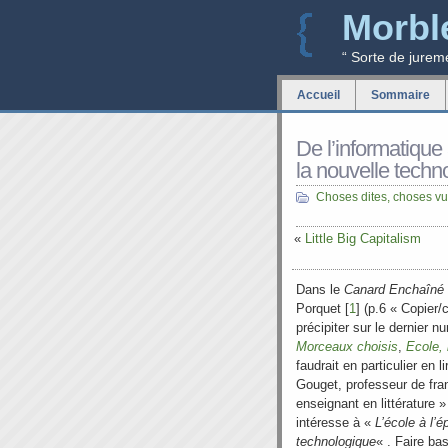
Morbl
“ Sorte de jurem
Accueil
Sommaire
De l’informatique 
la nouvelle techn
Choses dites, choses v
«
Little Big Capitalism
Dans le
Canard
Enchaîné
Porquet [
1
] (p.6 « Copier/
précipiter sur le dernier 
Morceaux choisis
,
Ecole,
faudrait en particulier en l
Gouget, professeur de fran
enseignant en littérature 
intéresse à «
L’école à l’
technologique
« . Faire bas