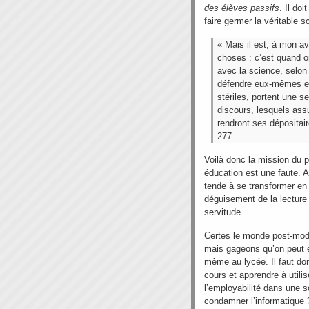
des élèves passifs
. Il doi
faire germer la véritable s
« Mais il est, à mon a
choses : c’est quand o
avec la science, selon 
défendre eux-mêmes et 
stériles, portent une 
discours, lesquels assu
rendront ses dépositair
277
Voilà donc la mission du pr
éducation est une faute. A
tende à se transformer en L
déguisement de la lecture 
servitude.
Certes le monde post-mode
mais gageons qu’on peut en
même au lycée. Il faut don
cours et apprendre à utilise
l’employabilité dans une 
condamner l’informatique 