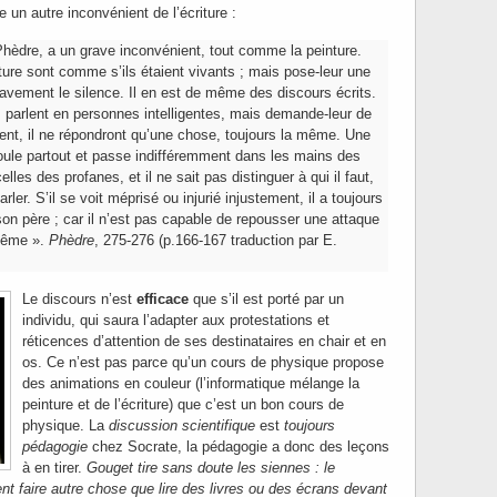
e un autre inconvénient de l’écriture :
 Phèdre, a un grave inconvénient, tout comme la peinture.
ture sont comme s’ils étaient vivants ; mais pose-leur une
ravement le silence. Il en est de même des discours écrits.
ls parlent en personnes intelligentes, mais demande-leur de
isent, il ne répondront qu’une chose, toujours la même. Une
 roule partout et passe indifféremment dans les mains des
les des profanes, et il ne sait pas distinguer à qui il faut,
arler. S’il se voit méprisé ou injurié injustement, il a toujours
on père ; car il n’est pas capable de repousser une attaque
-même ».
Phèdre
, 275-276 (p.166-167 traduction par E.
Le discours n’est
efficace
que s’il est porté par un
individu, qui saura l’adapter aux protestations et
réticences d’attention de ses destinataires en chair et en
os. Ce n’est pas parce qu’un cours de physique propose
des animations en couleur (l’informatique mélange la
peinture et de l’écriture) que c’est un bon cours de
physique. La
discussion scientifique
est
toujours
pédagogie
chez Socrate, la pédagogie a donc des leçons
à en tirer.
Gouget tire sans doute les siennes : le
nt faire autre chose que lire des livres ou des écrans devant