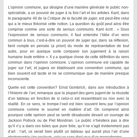
L’opinion commune, qui désigne d’une manière générale le public non-
spécialiste, a un pouvoir de juger à la fois l’art et les artistes. Kant, dans
le paragraphe 40 de la
Critique de la faculté de juger
, est peut-être celui
qui a le mieux théorisé cette notion. La question du goût peut ainsi être
comprise comme une sorte de
sensus communis
. Kant écrit : « Sous
l’expression de
sensus communis
, il faut entendre l’Idée d’un sens
commun à tous, c’est-à-dire un pouvoir de juger qui, dans sa réflexion,
tient compte en pensée (
a priori
) du mode de représentation de tout
autre, pour en quelque sorte comparer son jugement à la raison
humaine toute entière ». Il y a quelque chose de cette définition du sens
commun dans l’opinion commune. L’opinion commune est capable de
juger sur l’art, et jugera en établissant une convention commune, qui
bien souvent est tacite et ne se communique que de manière presque
inconsciente.
Quelle est cette convention? Ernst Gombrich, dans son introduction à
l’
Histoire de l’art
, remarque que la plupart des gens jugent de la réussite
d’un tableau en fonction de si celui-ci est ressemblant ou non avec la
réalité. En ce sens, le trompe-l’oeil est bien souvent tenu par l’opinion
commune comme le soumet en matière d’art. On comprend ainsi
pourquoi cette opinion peut se sentir désabusée devant un ouvrage de
Jackson Pollock ou de Piet Mondrian. Le public n’hésitera pas à dire
qu’il n’y a dans ces toiles que pure folie, qu’il ne s’agit évidemment pas
d’art : l’art, ce serait bien plutôt un tableau qui aurait plus l’air d’une