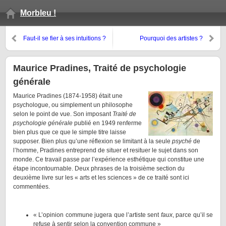
Morbleu !
Faut-il se fier à ses intuitions ?
Pourquoi des artistes ?
Maurice Pradines, Traité de psychologie
générale
Maurice Pradines (1874-1958) était une
psychologue, ou simplement un philosophe
selon le point de vue. Son imposant
Traité de
psychologie générale
publié en 1949 renferme
bien plus que ce que le simple titre laisse
supposer. Bien plus qu’une réflexion se limitant à la seule
psyché
de
l’homme, Pradines entreprend de situer et resituer le sujet dans son
monde. Ce travail passe par l’expérience esthétique qui constitue une
étape incontournable. Deux phrases de la troisième section du
deuxième livre sur les « arts et les sciences » de ce traité sont ici
commentées.
« L’opinion commune jugera que l’artiste sent
faux
, parce qu’il se
refuse à sentir selon la convention commune »