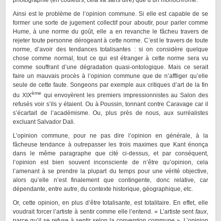
photographie (en couleurs, cela va sans dire) que d’un monochrome.
Ainsi est le problème de l’opinion commune. Si elle est capable de se
former une sorte de jugement collectif pour aboutir, pour parler comme
Hume, à une norme du goût, elle a en revanche le fâcheu travers de
rejeter toute personne dérogeant à cette norme. C’est le travers de toute
norme, d’avoir des tendances totalisantes : si on considère quelque
chose comme normal, tout ce qui est étranger à cette norme sera vu
comme souffrant d’une dégradation quasi-ontologique. Mais ce serait
faire un mauvais procès à l’opinion commune que de n’affliger qu’elle
seule de cette faute. Songeons par exemple aux critiques d’art de la fin
ème
du XIX
qui envoyèrent les premiers impressionnistes au Salon des
refusés voir s’ils y étaient. Ou à Poussin, tonnant contre Caravage car il
s’écartait de l’académisme. Ou, plus près de nous, aux surréalistes
excluant Salvador Dali.
L’opinion commune, pour ne pas dire l’opinion en générale, à la
fâcheuse tendance à outrepasser les trois maximes que Kant énonça
dans le même paragraphe que cité ci-dessus, et par conséquent,
l’opinion est bien souvent inconsciente de n’être qu’opinion, cela
l’amenant à se prendre la plupart du temps pour une vérité objective,
alors qu’elle n’est finalement que contingente, donc relative, car
dépendante, entre autre, du contexte historique, géographique, etc.
Or, cette opinion, en plus d’être totalisante, est totalitaire. En effet, elle
voudrait forcer l’artiste à sentir comme elle l’entend. « L’artiste sent
faux
,
parce qu’il se refuse à sentir selon la
convention commune
». L’opinion