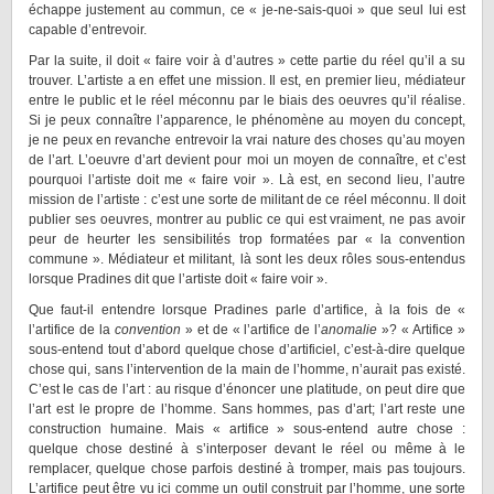
échappe justement au commun, ce « je-ne-sais-quoi » que seul lui est
capable d’entrevoir.
Par la suite, il doit « faire voir à d’autres » cette partie du réel qu’il a su
trouver. L’artiste a en effet une mission. Il est, en premier lieu, médiateur
entre le public et le réel méconnu par le biais des oeuvres qu’il réalise.
Si je peux connaître l’apparence, le phénomène au moyen du concept,
je ne peux en revanche entrevoir la vrai nature des choses qu’au moyen
de l’art. L’oeuvre d’art devient pour moi un moyen de connaître, et c’est
pourquoi l’artiste doit me « faire voir ». Là est, en second lieu, l’autre
mission de l’artiste : c’est une sorte de militant de ce réel méconnu. Il doit
publier ses oeuvres, montrer au public ce qui est vraiment, ne pas avoir
peur de heurter les sensibilités trop formatées par « la convention
commune ». Médiateur et militant, là sont les deux rôles sous-entendus
lorsque Pradines dit que l’artiste doit « faire voir ».
Que faut-il entendre lorsque Pradines parle d’artifice, à la fois de «
l’artifice de la
convention
» et de « l’artifice de l’
anomalie
»? « Artifice »
sous-entend tout d’abord quelque chose d’artificiel, c’est-à-dire quelque
chose qui, sans l’intervention de la main de l’homme, n’aurait pas existé.
C’est le cas de l’art : au risque d’énoncer une platitude, on peut dire que
l’art est le propre de l’homme. Sans hommes, pas d’art; l’art reste une
construction humaine. Mais « artifice » sous-entend autre chose :
quelque chose destiné à s’interposer devant le réel ou même à le
remplacer, quelque chose parfois destiné à tromper, mais pas toujours.
L’artifice peut être vu ici comme un outil construit par l’homme, une sorte