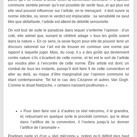
commune semble penser qu’il est possible de sentir faux, et qui plus est
elle veut pouvoir influencer sur l’artiste, en le menaçant : il doit suivre la
norme édictée, ou sinon le verdict est implacable : sa sensibilité ne peut
être que défaillante, l’artiste est atteint de débilité sensorielle.
On voit tout de suite le paradoxe dans lequel s’enferme l’opinion : d’un
coté, elle admet que, suivant le célébré adage « tous les goûts soient
dans la nature ». En ce sens, la seule façon pour elle de pouvoir tenir un
discours rationnel sur l’art est de trouver en commun une norme par
rapport à laquelle juger. Mais, du coup, il y a des goûts qui deviennent
contre nature s’ils s’écartent de cette norme, et tel est le sort de l’artiste
qui voudra aller à l’encontre de cette norme. Être artiste est donc un
combat de tous les instants, puisqu’il doit faire fi de cette convention et
aller au delà, au risque d’être marginalisé par l’opinion commune lui
étant contemporaine. Tel fut le cas des Cézanne et autres Van Gogh.
Comme le disait Nietzsche, « certains naissent posthumes ».
« Pour bien faire voir à d’autres ce réel méconnu, il le grandira,
et, retournant en quelque sorte le procédé commun, qui le dilue
dans l’artifice de la
convention
, il l’isolera jusqu’à lui donner
l’artifice de l’
anomalie
»
Pradines parle ici d’un « réel méconnu », notion qu’il définit plus haut