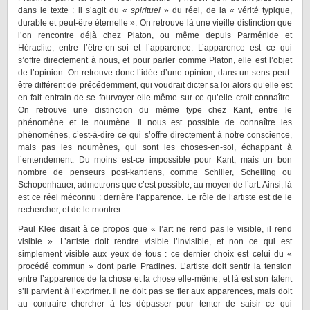
dans le texte : il s’agit du «
spirituel
» du réel, de la « vérité typique,
durable et peut-être éternelle ». On retrouve là une vieille distinction que
l’on rencontre déjà chez Platon, ou même depuis Parménide et
Héraclite, entre l’être-en-soi et l’apparence. L’apparence est ce qui
s’offre directement à nous, et pour parler comme Platon, elle est l’objet
de l’opinion. On retrouve donc l’idée d’une opinion, dans un sens peut-
être différent de précédemment, qui voudrait dicter sa loi alors qu’elle est
en fait entrain de se fourvoyer elle-même sur ce qu’elle croit connaître.
On retrouve une distinction du même type chez Kant, entre le
phénomène et le noumène. Il nous est possible de connaître les
phénomènes, c’est-à-dire ce qui s’offre directement à notre conscience,
mais pas les noumènes, qui sont les choses-en-soi, échappant à
l’entendement. Du moins est-ce impossible pour Kant, mais un bon
nombre de penseurs post-kantiens, comme Schiller, Schelling ou
Schopenhauer, admettrons que c’est possible, au moyen de l’art. Ainsi, là
est ce réel méconnu : derrière l’apparence. Le rôle de l’artiste est de le
rechercher, et de le montrer.
Paul Klee disait à ce propos que « l’art ne rend pas le visible, il rend
visible ». L’artiste doit rendre visible l’invisible, et non ce qui est
simplement visible aux yeux de tous : ce dernier choix est celui du «
procédé commun » dont parle Pradines. L’artiste doit sentir la tension
entre l’apparence de la chose et la chose elle-même, et là est son talent
s’il parvient à l’exprimer. Il ne doit pas se fier aux apparences, mais doit
au contraire chercher à les dépasser pour tenter de saisir ce qui