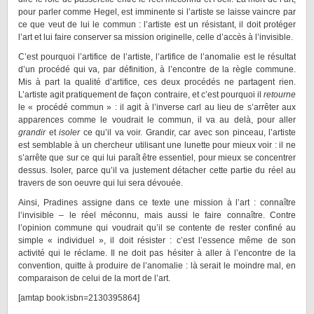
pour parler comme Hegel, est imminente si l’artiste se laisse vaincre par
ce que veut de lui le commun : l’artiste est un résistant, il doit protéger
l’art et lui faire conserver sa mission originelle, celle d’accès à l’invisible.
C’est pourquoi l’artifice de l’artiste, l’artifice de l’anomalie est le résultat
d’un procédé qui va, par définition, à l’encontre de la règle commune.
Mis à part la qualité d’artifice, ces deux procédés ne partagent rien.
L’artiste agit pratiquement de façon contraire, et c’est pourquoi il
retourne
le « procédé commun » : il agit à l’inverse carl au lieu de s’arrêter aux
apparences comme le voudrait le commun, il va au delà, pour aller
grandir
et
isoler
ce qu’il va voir. Grandir, car avec son pinceau, l’artiste
est semblable à un chercheur utilisant une lunette pour mieux voir : il ne
s’arrête que sur ce qui lui paraît être essentiel, pour mieux se concentrer
dessus. Isoler, parce qu’il va justement détacher cette partie du réel au
travers de son oeuvre qui lui sera dévouée.
Ainsi, Pradines assigne dans ce texte une mission à l’art : connaître
l’invisible – le réel méconnu, mais aussi le faire connaître. Contre
l’opinion commune qui voudrait qu’il se contente de rester confiné au
simple « individuel », il doit résister : c’est l’essence même de son
activité qui le réclame. Il ne doit pas hésiter à aller à l’encontre de la
convention, quitte à produire de l’anomalie : là serait le moindre mal, en
comparaison de celui de la mort de l’art.
[amtap book:isbn=2130395864]