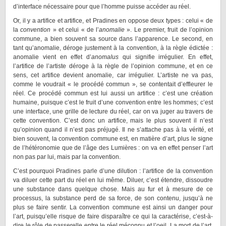
d’interface nécessaire pour que l’homme puisse accéder au réel.
Or, il y a artifice et artifice, et Pradines en oppose deux types : celui « de
la
convention
» et celui « de l’
anomalie
». Le premier, fruit de l’opinion
commune, a bien souvent sa source dans l’apparence. Le second, en
tant qu’anomalie, déroge justement à la convention, à la règle édictée :
anomalie vient en effet d’
anomalus
qui signifie irrégulier. En effet,
l’artifice de l’artiste déroge à la règle de l’opinion commune, et en ce
sens, cet artifice devient anomalie, car irrégulier. L’artiste ne va pas,
comme le voudrait « le procédé commun », se contentait d’effleurer le
réel. Ce procédé commun est lui aussi un artifice : c’est une création
humaine, puisque c’est le fruit d’une convention entre les hommes; c’est
une interface, une grille de lecture du réel, car on va juger au travers de
cette convention. C’est donc un artifice, mais le plus souvent il n’est
qu’opinion quand il n’est pas préjugé. Il ne s’attache pas à la vérité, et
bien souvent, la convention commune est, en matière d’art, plus le signe
de l’hétéronomie que de l’âge des Lumières : on va en effet penser l’art
non pas par lui, mais par la convention.
C’est pourquoi Pradines parle d’une dilution : l’artifice de la convention
va diluer cette part du réel en lui même. Diluer, c’est étendre, dissoudre
une substance dans quelque chose. Mais au fur et à mesure de ce
processus, la substance perd de sa force, de son contenu, jusqu’à ne
plus se faire sentir. La convention commune est ainsi un danger pour
l’art, puisqu’elle risque de faire disparaître ce qui la caractérise, c’est-à-
dire le rôle de passerelle entre le réel méconnu et l’oeil. La mort de l’art,