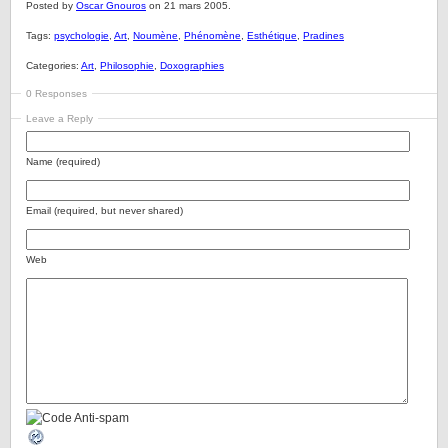
Posted by
Oscar Gnouros
on 21 mars 2005.
Tags:
psychologie
,
Art
,
Noumène
,
Phénomène
,
Esthétique
,
Pradines
Categories:
Art
,
Philosophie
,
Doxographies
0 Responses
Leave a Reply
Name (required)
Email (required, but never shared)
Web