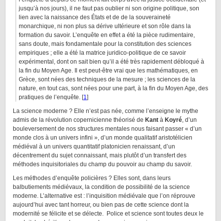
jusqu’à nos jours), il ne faut pas oublier ni son origine politique, son
lien avec la naissance des États et de de la souveraineté
monarchique, ni non plus sa dérive ultérieure et son rôle dans la
formation du savoir. L’enquête en effet a été la pièce rudimentaire,
sans doute, mais fondamentale pour la constitution des sciences
empiriques ; elle a été la matrice juridico-politique de ce savoir
expérimental, dont on sait bien qu’il a été très rapidement débloqué à
la fin du Moyen Age. Il est peut-être vrai que les mathématiques, en
Grèce, sont nées des techniques de la mesure ; les sciences de la
nature, en tout cas, sont nées pour une part, à la fin du Moyen Age, des
pratiques de l’enquête. [
1
]
La science moderne ? Elle n’est pas née, comme l’enseigne le mythe
admis de la révolution copernicienne théorisé de
Kant
à
Koyré
, d’un
bouleversement de nos structures mentales nous faisant passer « d’un
monde clos à un univers infini », d’un monde qualitatif aristotélicien
médiéval à un univers quantitatif platonicien renaissant, d’un
décentrement du sujet connaissant, mais plutôt d’un transfert des
méthodes inquisitoriales du champ du pouvoir au champ du savoir.
Les méthodes d’enquête policières ? Elles sont, dans leurs
balbutiements médiévaux, la condition de possibilité de la science
moderne. L’alternative est : l’inquisition médiévale que l’on réprouve
aujourd’hui avec tant horreur, ou bien pas de cette science dont la
modernité se félicite et se délecte. Police et science sont toutes deux le