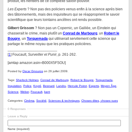
produit, les héritiers de ce complexe savoir-pouvoir.
Les Experts
? Non pas des policiers venus enfin à la science après bien
des tâtonnements, mais des inquisiteurs qui se réapproprient le savoir
scientifique que leurs lointains ancêtres ont rendu possible.
Gilbert Grissom
? Non pas un Copernic, un Galilée, un Einstein qui
chasserait le crime, mais plutôt un
Conrad de Marbourg
, un
Robert le
Bougre
, un
Torquemada
qui utiliserait servilement cette science qui
partage le même noyau que les pratiques policières.
________________________
[
1
] Foucault,
Surveiller et Punir
, p. 261-262.
[amtap amazon:asin=B000X5FSOU]
Posted by
Oscar Gnouros
on 26 juillet 2009.
Tags:
Sherlock Holmes
,
Conrad de Marbourg
,
Robert le Bougre
,
Torquemada
,
Inquisition
,
Police
,
Koyré
,
Besnard
,
Landru
,
Hercule Poirot
,
Experts
,
Moyen Âge
,
Science
,
Weber
,
Foucault
,
kant
Categories:
Cinéma
,
Société
,
Sciences & techniques
,
Choses dites, choses vues
0 Responses
Leave a Reply
Name (required)