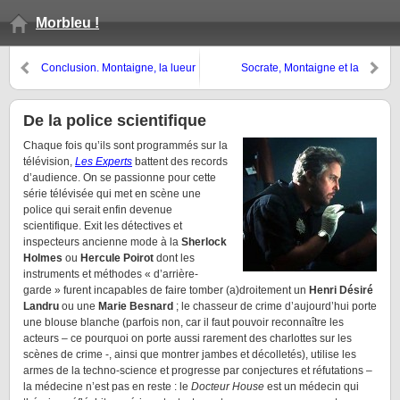
Morbleu !
Conclusion. Montaigne, la lueur
Socrate, Montaigne et la
de l’aube des Lumières
modernité
De la police scientifique
Chaque fois qu’ils sont programmés sur la
télévision,
Les Experts
battent des records
d’audience. On se passionne pour cette
série télévisée qui met en scène une
police qui serait enfin devenue
scientifique. Exit les détectives et
inspecteurs ancienne mode à la
Sherlock
Holmes
ou
Hercule Poirot
dont les
instruments et méthodes « d’arrière-
garde » furent incapables de faire tomber (a)droitement un
Henri Désiré
Landru
ou une
Marie Besnard
; le chasseur de crime d’aujourd’hui porte
une blouse blanche (parfois non, car il faut pouvoir reconnaître les
acteurs – ce pourquoi on porte aussi rarement des charlottes sur les
scènes de crime -, ainsi que montrer jambes et décolletés), utilise les
armes de la techno-science et progresse par conjectures et réfutations –
la médecine n’est pas en reste : le
Docteur House
est un médecin qui