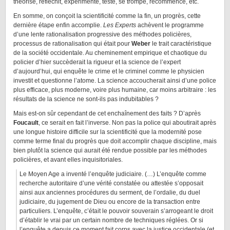
théorise, réfléchit, expérimente, teste, se trompe, recommence, etc.
En somme, on conçoit la scientificité comme la fin, un progrès, cette
dernière étape enfin accomplie.
Les Experts
achèvent le programme
d’une lente rationalisation progressive des méthodes policières,
processus de rationalisation qui était pour
Weber
le trait caractéristique
de la société occidentale. Au cheminement empirique et chaotique du
policier d’hier succèderait la rigueur et la science de l’expert
d’aujourd’hui, qui enquête le crime et le criminel comme le physicien
investit et questionne l’atome. La science accoucherait ainsi d’une police
plus efficace, plus moderne, voire plus humaine, car moins arbitraire : les
résultats de la science ne sont-ils pas indubitables ?
Mais est-on sûr cependant de cet enchaînement des faits ? D’après
Foucault
, ce serait en fait l’inverse. Non pas la police qui aboutirait après
une longue histoire difficile sur la scientificité que la modernité pose
comme terme final du progrès que doit accomplir chaque discipline, mais
bien plutôt la science qui aurait été rendue possible par les méthodes
policières, et avant elles inquisitoriales.
Le Moyen Age a inventé l’enquête judiciaire. (…) L’enquête comme
recherche autoritaire d’une vérité constatée ou attestée s’opposait
ainsi aux anciennes procédures du serment, de l’ordalie, du duel
judiciaire, du jugement de Dieu ou encore de la transaction entre
particuliers. L’enquête, c’était le pouvoir souverain s’arrogeant le droit
d’établir le vrai par un certain nombre de techniques réglées. Or si
l’enquête a depuis ce moment fait corps avec la justice occidentale (et