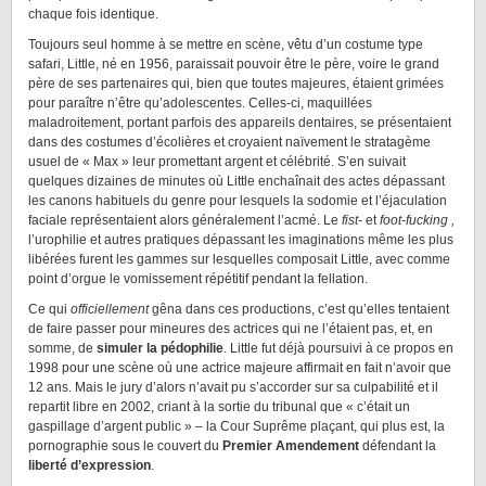
chaque fois identique.
Toujours seul homme à se mettre en scène, vêtu d’un costume type
safari, Little, né en 1956, paraissait pouvoir être le père, voire le grand
père de ses partenaires qui, bien que toutes majeures, étaient grimées
pour paraître n’être qu’adolescentes. Celles-ci, maquillées
maladroitement, portant parfois des appareils dentaires, se présentaient
dans des costumes d’écolières et croyaient naïvement le stratagème
usuel de « Max » leur promettant argent et célébrité. S’en suivait
quelques dizaines de minutes où Little enchaînait des actes dépassant
les canons habituels du genre pour lesquels la sodomie et l’éjaculation
faciale représentaient alors généralement l’acmé. Le
fist-
et
foot-fucking ,
l’urophilie et autres pratiques dépassant les imaginations même les plus
libérées furent les gammes sur lesquelles composait Little, avec comme
point d’orgue le vomissement répétitif pendant la fellation.
Ce qui
officiellement
gêna dans ces productions, c’est qu’elles tentaient
de faire passer pour mineures des actrices qui ne l’étaient pas, et, en
somme, de
simuler la pédophilie
. Little fut déjà poursuivi à ce propos en
1998 pour une scène où une actrice majeure affirmait en fait n’avoir que
12 ans. Mais le jury d’alors n’avait pu s’accorder sur sa culpabilité et il
repartit libre en 2002, criant à la sortie du tribunal que « c’était un
gaspillage d’argent public » – la Cour Suprême plaçant, qui plus est, la
pornographie sous le couvert du
Premier Amendement
défendant la
liberté d’expression
.