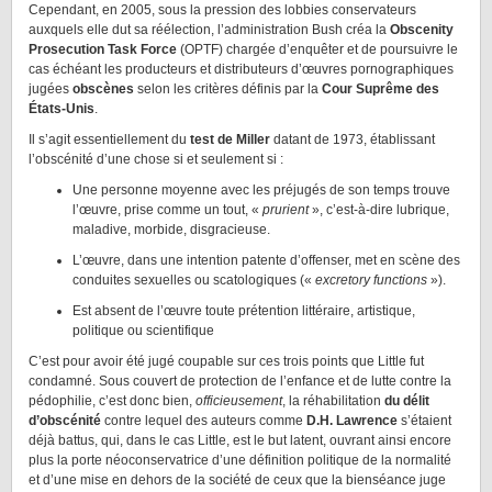
Cependant, en 2005, sous la pression des lobbies conservateurs
auxquels elle dut sa réélection, l’administration Bush créa la
Obscenity
Prosecution Task Force
(OPTF) chargée d’enquêter et de poursuivre le
cas échéant les producteurs et distributeurs d’œuvres pornographiques
jugées
obscènes
selon les critères définis par la
Cour Suprême des
États-Unis
.
Il s’agit essentiellement du
test de Miller
datant de 1973, établissant
l’obscénité d’une chose si et seulement si :
Une personne moyenne avec les préjugés de son temps trouve
l’œuvre, prise comme un tout, «
prurient
», c’est-à-dire lubrique,
maladive, morbide, disgracieuse.
L’œuvre, dans une intention patente d’offenser, met en scène des
conduites sexuelles ou scatologiques («
excretory functions
»).
Est absent de l’œuvre toute prétention littéraire, artistique,
politique ou scientifique
C’est pour avoir été jugé coupable sur ces trois points que Little fut
condamné. Sous couvert de protection de l’enfance et de lutte contre la
pédophilie, c’est donc bien,
officieusement
, la réhabilitation
du délit
d’obscénité
contre lequel des auteurs comme
D.H. Lawrence
s’étaient
déjà battus, qui, dans le cas Little, est le but latent, ouvrant ainsi encore
plus la porte néoconservatrice d’une définition politique de la normalité
et d’une mise en dehors de la société de ceux que la bienséance juge