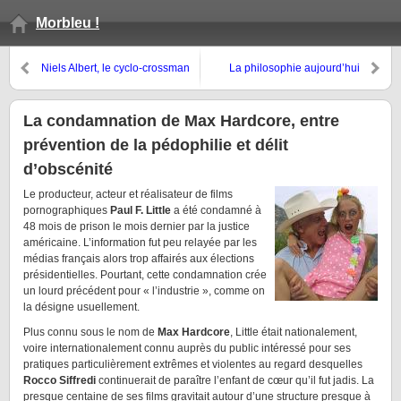
Morbleu !
Niels Albert, le cyclo-crossman
La philosophie aujourd’hui
propre
La condamnation de Max Hardcore, entre
prévention de la pédophilie et délit
d’obscénité
Le producteur, acteur et réalisateur de films
pornographiques
Paul F. Little
a été condamné à
48 mois de prison le mois dernier par la justice
américaine. L’information fut peu relayée par les
médias français alors trop affairés aux élections
présidentielles. Pourtant, cette condamnation crée
un lourd précédent pour « l’industrie », comme on
la désigne usuellement.
Plus connu sous le nom de
Max Hardcore
, Little était nationalement,
voire internationalement connu auprès du public intéressé pour ses
pratiques particulièrement extrêmes et violentes au regard desquelles
Rocco Siffredi
continuerait de paraître l’enfant de cœur qu’il fut jadis. La
presque centaine de ses films gravitait autour d’une structure presque à