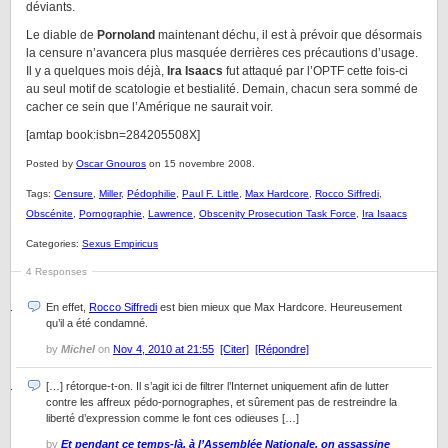
déviants.
Le diable de
Pornoland
maintenant déchu, il est à prévoir que désormais
la censure n’avancera plus masquée derrières ces précautions d’usage.
Il y a quelques mois déjà,
Ira Isaacs
fut attaqué par l’OPTF cette fois-ci
au seul motif de scatologie et bestialité. Demain, chacun sera sommé de
cacher ce sein que l’Amérique ne saurait voir.
[amtap book:isbn=284205508X]
Posted by
Oscar Gnouros
on 15 novembre 2008.
Tags:
Censure
,
Miller
,
Pédophilie
,
Paul F. Little
,
Max Hardcore
,
Rocco Siffredi
,
Obscénite
,
Pornographie
,
Lawrence
,
Obscenity Prosecution Task Force
,
Ira Isaacs
Categories:
Sexus Empiricus
4 Responses
En effet,
Rocco Siffredi
est bien mieux que Max Hardcore. Heureusement
qu’il a été condamné.
by
Michel
on
Nov 4, 2010 at 21:55
[Citer]
[Répondre]
[…] rétorque-t-on. Il s’agit ici de filtrer l’Internet uniquement afin de lutter
contre les affreux pédo-pornographes, et sûrement pas de restreindre la
liberté d’expression comme le font ces odieuses […]
by
Et pendant ce temps-là, à l’Assemblée Nationale, on assassine