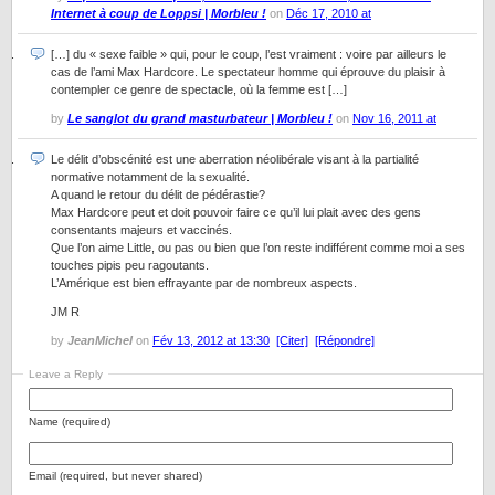
Internet à coup de Loppsi | Morbleu !
on
Déc 17, 2010 at
[…] du « sexe faible » qui, pour le coup, l’est vraiment : voire par ailleurs le
cas de l’ami Max Hardcore. Le spectateur homme qui éprouve du plaisir à
contempler ce genre de spectacle, où la femme est […]
by
Le sanglot du grand masturbateur | Morbleu !
on
Nov 16, 2011 at
Le délit d’obscénité est une aberration néolibérale visant à la partialité
normative notamment de la sexualité.
A quand le retour du délit de pédérastie?
Max Hardcore peut et doit pouvoir faire ce qu’il lui plait avec des gens
consentants majeurs et vaccinés.
Que l’on aime Little, ou pas ou bien que l’on reste indifférent comme moi a ses
touches pipis peu ragoutants.
L’Amérique est bien effrayante par de nombreux aspects.
JM R
by
JeanMichel
on
Fév 13, 2012 at 13:30
[Citer]
[Répondre]
Leave a Reply
Name (required)
Email (required, but never shared)