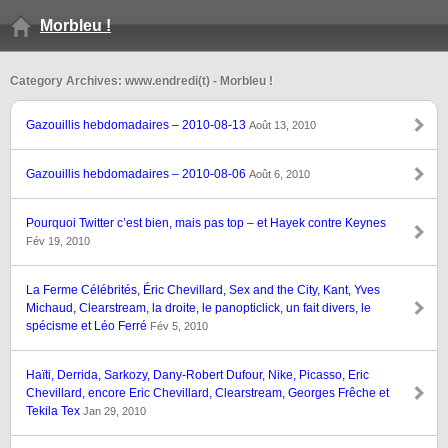
Morbleu !
Category Archives: www.endredi(t) - Morbleu !
Gazouillis hebdomadaires – 2010-08-13
Août 13, 2010
Gazouillis hebdomadaires – 2010-08-06
Août 6, 2010
Pourquoi Twitter c’est bien, mais pas top – et Hayek contre Keynes
Fév 19, 2010
La Ferme Célébrités, Éric Chevillard, Sex and the City, Kant, Yves
Michaud, Clearstream, la droite, le panopticlick, un fait divers, le
spécisme et Léo Ferré
Fév 5, 2010
Haïti, Derrida, Sarkozy, Dany-Robert Dufour, Nike, Picasso, Eric
Chevillard, encore Eric Chevillard, Clearstream, Georges Frêche et
Tekila Tex
Jan 29, 2010