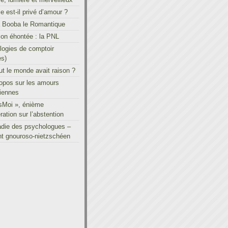
le est-il privé d’amour ?
à Booba le Romantique
on éhontée : la PNL
ogies de comptoir
es)
out le monde avait raison ?
ropos sur les amours
iennes
sMoi », énième
ration sur l’abstention
adie des psychologues –
t gnouroso-nietzschéen