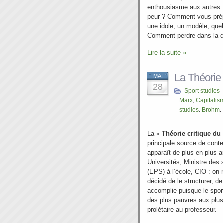
enthousiasme aux autres
peur ? Comment vous prép
une idole, un modèle, que
Comment perdre dans la d
Lire la suite »
La Théorie 
MAI
28
Sport studies
Marx
,
Capitalis
studies
,
Brohm
,
La «
Théorie critique du
principale source de cont
apparaît de plus en plus 
Universités, Ministre des 
(EPS) à l’école, CIO : on
décidé de le structurer, de
accomplie puisque le sport
des plus pauvres aux plus
prolétaire au professeur.