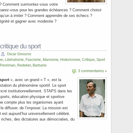
 ? Comment surmontez-vous votre
arez-vous pour les grandes échéances ? Comment choisir
lqu’un à imiter ? Comment apprendre de ses échecs ?
ignité et gagner avec modestie ?
critique du sport
Oscar Gnouros
me
,
Libéralisme
,
Fascisme
,
Marxisme
,
Historicisme
,
Critique
,
Sport
Perelman
,
Redeker
,
Barbarie
3 commentaires »
 sport
», avec un grand « T », est la
estation du phénomène sportif. Le sport
ancré institutionnellement. STAPS dans les
sports, éducation physique et sportive
 ne compte plus les organismes ayant
 le diffuser, de l’imposer. La mission est
 est aujourd’hui universellement célébré,
 riches, des dictatures aux démocraties, du