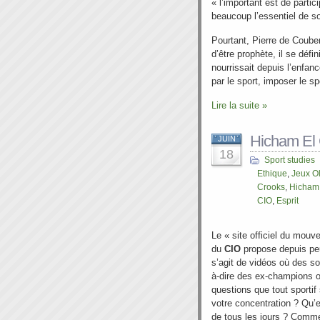
« l’important est de parti
beaucoup l’essentiel de s
Pourtant, Pierre de Couber
d’être prophète, il se défi
nourrissait depuis l’enfan
par le sport, imposer le 
Lire la suite »
Hicham El G
JUIN
18
Sport studies
Ethique
,
Jeux O
Crooks
,
Hicham 
CIO
,
Esprit
Le « site officiel du mouv
du
CIO
propose depuis pe
s’agit de vidéos où des so
à-dire des ex-champions o
questions que tout sport
votre concentration ? Qu’e
de tous les jours ? Comm