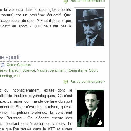
Pas de commentaire »
 la violence dans le sport (des sportifs
ateurs) est un problème éducatif. Que
édagogiques du sport ? Faut-il penser que
ducatif du sport ? Qu’il ne suffit pas à
 sportif
Oscar Gnouros
seau
,
Raison
,
Science
,
Nature
,
Sentiment
,
Romantisme
,
Sport
Feeling
,
VTT
Pas de commentaire »
t ou inconsciemment, exalte donc le
ouffre de troubles psychologiques. Ce n’est
trice. La raison commande de faire du sport
oncourir. Si ce n’est plus la raison, qu’est-
ionnel, la pulsion profonde, le sentiment
vec Rousseau. On s’écarte encore des
st pourtant censé porter les valeurs. Le
 ce que l’on trouve dans le VTT et autres