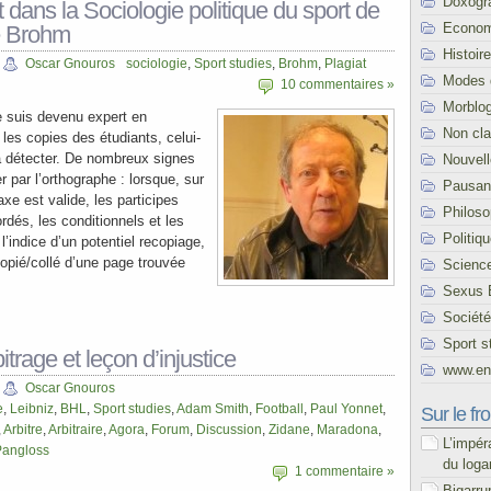
Doxogr
at dans la Sociologie politique du sport de
Econom
e Brohm
Histoire
Oscar Gnouros
sociologie
,
Sport studies
,
Brohm
,
Plagiat
Modes 
10 commentaires »
Morblo
e suis devenu expert en
Non cl
 les copies des étudiants, celui-
 à détecter. De nombreux signes
Nouvel
r par l’orthographe : lorsque, sur
Pausani
xe est valide, les participes
Philoso
dés, les conditionnels et les
Politiq
 l’indice d’un potentiel recopiage,
opié/collé d’une page trouvée
Scienc
Sexus 
Société
Sport s
itrage et leçon d’injustice
www.end
Oscar Gnouros
e
,
Leibniz
,
BHL
,
Sport studies
,
Adam Smith
,
Football
,
Paul Yonnet
,
Sur le fro
,
Arbitre
,
Arbitraire
,
Agora
,
Forum
,
Discussion
,
Zidane
,
Maradona
,
L’impér
Pangloss
du loga
1 commentaire »
Bigarru