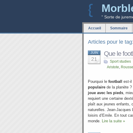
Morbl
“ Sorte de jurem
Accueil
Sommaire
Articles pour le tag
Que le foot
JUIN
21
Sport studies
Aristote
,
Rouss
Pourquoi le
football
est-il
populaire
de la planète ?
joue avec les pieds
, mieu
requiert une certaine dexté
plaît aux jeunes enfants, q
naturelles. Jean-Jacques L
loisirs d’Emile. En tout c
monde.
Lire la suite »