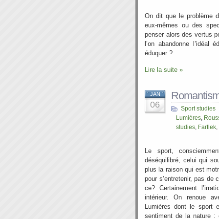
On dit que le problème de
eux-mêmes ou des spect
penser alors des vertus p
l’on abandonne l’idéal é
éduquer ?
Lire la suite »
Romantisme
JAN
06
Sport studies
Lumières
,
Rous
studies
,
Fartlek
,
Le sport, consciemmen
déséquilibré, celui qui s
plus la raison qui est mo
pour s’entretenir, pas de c
ce? Certainement l’irrat
intérieur. On renoue a
Lumières dont le sport e
sentiment de la nature :