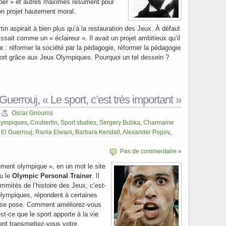
ciper » et autres maximes résument pour
on projet hautement moral.
tin aspirait à bien plus qu’à la restauration des Jeux. À défaut
nissait comme un « éclaireur ». Il avait un projet ambitieux qu’il
ce : réformer la société par la pédagogie, réformer la pédagogie
sport grâce aux Jeux Olympiques. Pourquoi un tel dessein ?
uerrouj, « Le sport, c’est très important »
Oscar Gnouros
lympiques
,
Coubertin
,
Sport studies
,
Sergery Bubka
,
Charmaine
El Guerrouj
,
Rania Elwani
,
Barbara Kendall
,
Alexander Popov
,
Pas de commentaire »
ement olympique », en un mot le site
u le
Olympic Personal Trainer
. Il
mmités de l’histoire des Jeux, c’est-
lympiques, répondent à certaines
if se pose. Comment améliorez-vous
st-ce que le sport apporte à la vie
ent transmettez-vous votre