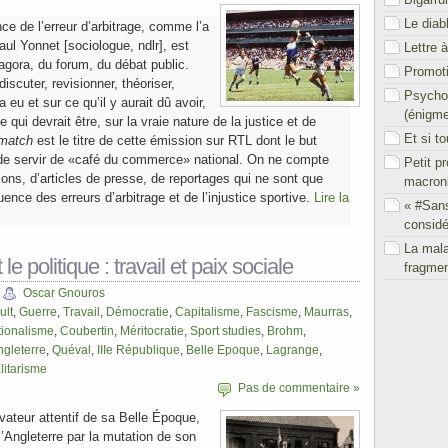
Le diab
e de l’erreur d’arbitrage, comme l’a
ul Yonnet [sociologue, ndlr], est
Lettre 
l’agora, du forum, du débat public.
Promoti
iscuter, revisionner, théoriser,
Psychol
a eu et sur ce qu’il y aurait dû avoir,
(énigm
ce qui devrait être, sur la vraie nature de la justice et de
Et si t
 match
est le titre de cette émission sur RTL dont le but
 de servir de «café du commerce» national. On ne compte
Petit p
ons, d’articles de presse, de reportages qui ne sont que
macron
ence des erreurs d’arbitrage et de l’injustice sportive.
Lire la
« #San
considé
La mal
 le politique : travail et paix sociale
fragmen
Oscar Gnouros
ult
,
Guerre
,
Travail
,
Démocratie
,
Capitalisme
,
Fascisme
,
Maurras
,
ionalisme
,
Coubertin
,
Méritocratie
,
Sport studies
,
Brohm
,
ngleterre
,
Quéval
,
IIIe République
,
Belle Epoque
,
Lagrange
,
litarisme
Pas de commentaire »
vateur attentif de sa Belle Époque,
l’Angleterre par la mutation de son