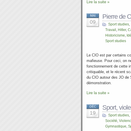
Lire la suite »
Pierre de C
MAI
09
Sport studies
,
Travail
,
Hitler
,
C
Historicisme
,
Id
Sport studies
Le CIO est par certains c
mafieuse. Pour ceci, on ne
fonctionnement de cette in
critiquable, et le récent 
du CIO autour des JO de 
démonstration.
Lire la suite »
Sport, viol
DÉC
19
Sport studies
,
Société
,
Violen
Gymnastique
,
S