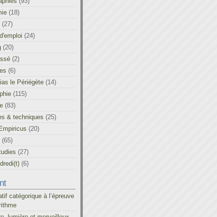
aphies
(93)
ie
(18)
(27)
d'emploi
(24)
g
(20)
assé
(2)
les
(6)
as le Périégète
(14)
phie
(115)
ue
(83)
es & techniques
(25)
Empiricus
(20)
(65)
tudies
(27)
redi(t)
(6)
nt
atif catégorique à l’épreuve
rithme
re, lumière et merveilleux