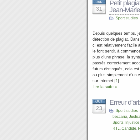
Petit plagi
JAN
31
Jean-Mari
Sport studies
Depuis quelques temps, j
détection de plagiat. Dans
ci est relativement facile
le font sentir, à commence
plus d’une phrase, la synta
passés correctement accor
futurs distingués, cela est
ou plus simplement d’un c
sur Internet [
1
].
Lire la suite »
Erreur d’arb
OCT
23
Sport studies
beccaria
,
Justic
Sports
,
Injustice
RTL
,
Candide
,