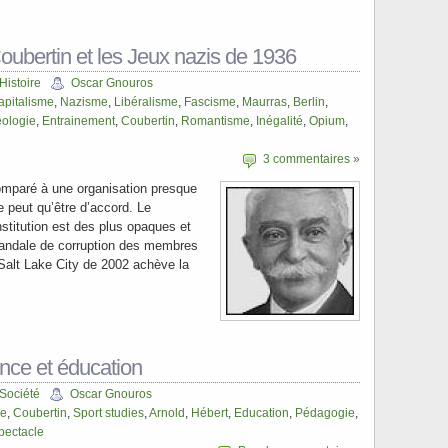
oubertin et les Jeux nazis de 1936
Histoire
Oscar Gnouros
apitalisme
,
Nazisme
,
Libéralisme
,
Fascisme
,
Maurras
,
Berlin
,
éologie
,
Entrainement
,
Coubertin
,
Romantisme
,
Inégalité
,
Opium
,
3 commentaires »
omparé à une organisation presque
 peut qu’être d’accord. Le
stitution est des plus opaques et
scandale de corruption des membres
Salt Lake City de 2002 achève la
ence et éducation
Société
Oscar Gnouros
ce
,
Coubertin
,
Sport studies
,
Arnold
,
Hébert
,
Education
,
Pédagogie
,
pectacle