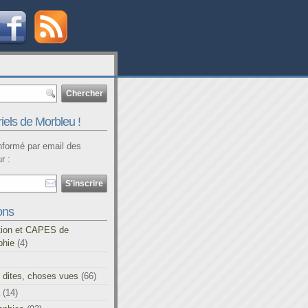
iels de Morbleu !
informé par email des
r :
ons
tion et CAPES de
phie
(4)
 dites, choses vues
(66)
(14)