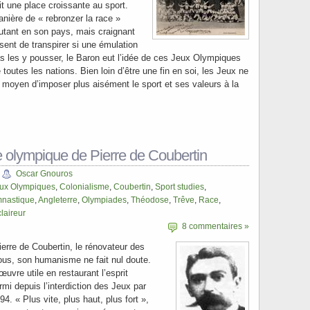
t une place croissante au sport.
nière de « rebronzer la race »
 autant en son pays, mais craignant
sent de transpirer si une émulation
as les y pousser, le Baron eut l’idée de ces Jeux Olympiques
toutes les nations. Bien loin d’être une fin en soi, les Jeux ne
e moyen d’imposer plus aisément le sport et ses valeurs à la
e olympique de Pierre de Coubertin
Oscar Gnouros
ux Olympiques
,
Colonialisme
,
Coubertin
,
Sport studies
,
nastique
,
Angleterre
,
Olympiades
,
Théodose
,
Trêve
,
Race
,
laireur
8 commentaires »
erre de Coubertin, le rénovateur des
tous, son humanisme ne fait nul doute.
œuvre utile en restaurant l’esprit
rmi depuis l’interdiction des Jeux par
. « Plus vite, plus haut, plus fort »,