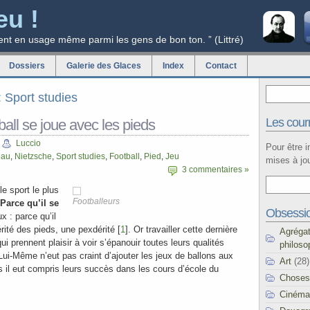
eu !
ent en usage même parmi les gens de bon ton. ” (Littré)
Dossiers
Galerie des Glaces
Index
Contact
: Sport studies
Les courr
ball se joue avec les pieds
Luccio
Pour être 
eau
,
Nietzsche
,
Sport studies
,
Football
,
Pied
,
Jeu
mises à jou
3 commentaires »
 le sport le plus
Footballeurs
Parce qu’il se
Obsessi
x : parce qu’il
rité des pieds, une pexdérité [
1
]. Or travailler cette dernière
Agréga
ui prennent plaisir à voir s’épanouir toutes leurs qualités
philoso
ui-Même n’eut pas craint d’ajouter les jeux de ballons aux
Art
(28)
as il eut compris leurs succès dans les cours d’école du
Choses
Cinéma