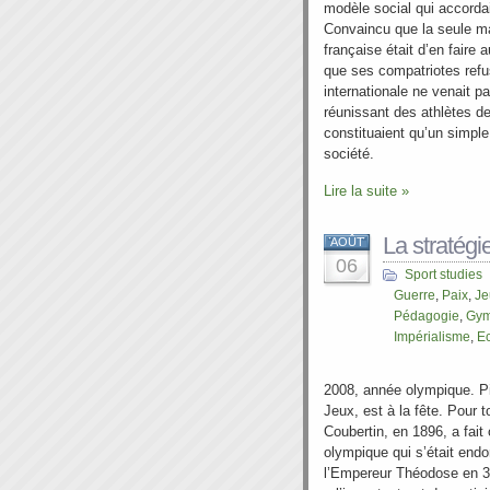
modèle social qui accordai
Convaincu que la seule ma
française était d’en faire
que ses compatriotes refu
internationale ne venait p
réunissant des athlètes de 
constituaient qu’un simpl
société.
Lire la suite »
La stratégi
AOÛT
06
Sport studies
Guerre
,
Paix
,
Je
Pédagogie
,
Gym
Impérialisme
,
Ec
2008, année olympique. Pi
Jeux, est à la fête. Pour 
Coubertin, en 1896, a fait 
olympique qui s’était endo
l’Empereur Théodose en 394