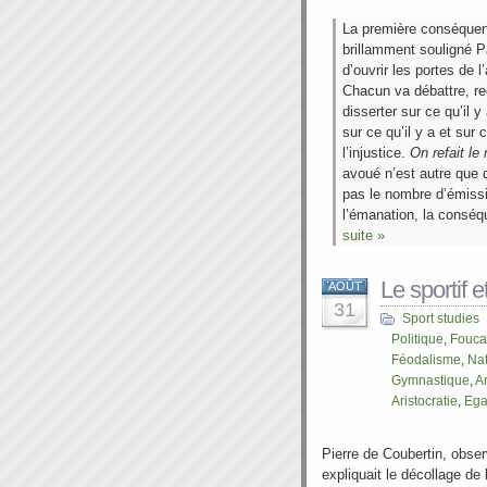
La première conséquenc
brillamment souligné Pa
d’ouvrir les portes de 
Chacun va débattre, red
disserter sur ce qu’il y 
sur ce qu’il y a et sur 
l’injustice.
On refait le
avoué n’est autre que
pas le nombre d’émissi
l’émanation, la conséqu
suite »
Le sportif et
AOÛT
31
Sport studies
Politique
,
Fouca
Féodalisme
,
Nat
Gymnastique
,
A
Aristocratie
,
Ega
Pierre de Coubertin, obser
expliquait le décollage de 