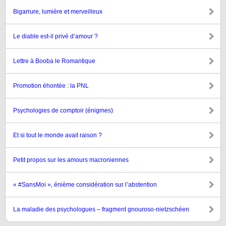
Bigarrure, lumière et merveilleux
Le diable est-il privé d’amour ?
Lettre à Booba le Romantique
Promotion éhontée : la PNL
Psychologies de comptoir (énigmes)
Et si tout le monde avait raison ?
Petit propos sur les amours macroniennes
« #SansMoi », énième considération sur l’abstention
La maladie des psychologues – fragment gnouroso-nietzschéen