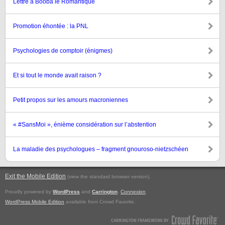
Lettre à Booba le Romantique
Promotion éhontée : la PNL
Psychologies de comptoir (énigmes)
Et si tout le monde avait raison ?
Petit propos sur les amours macroniennes
« #SansMoi », énième considération sur l’abstention
La maladie des psychologues – fragment gnouroso-nietzschéen
Exit the Mobile Edition
.
(view the standard browser version)
Proudly powered by
WordPress
and
Carrington
.
Connexion
WordPress Mobile Edition
available from Crowd Favorite.