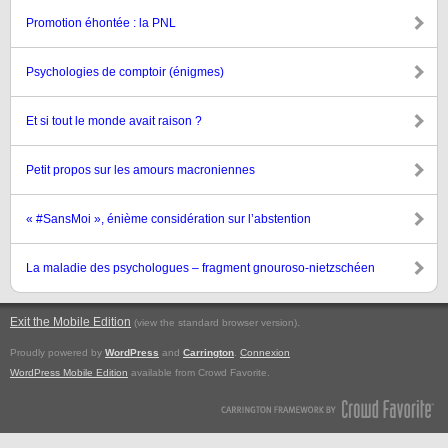
Promotion éhontée : la PNL
Psychologies de comptoir (énigmes)
Et si tout le monde avait raison ?
Petit propos sur les amours macroniennes
« #SansMoi », énième considération sur l’abstention
La maladie des psychologues – fragment gnouroso-nietzschéen
Exit the Mobile Edition
.
(view the standard browser version)
Proudly powered by
WordPress
and
Carrington
.
Connexion
WordPress Mobile Edition
available from Crowd Favorite.