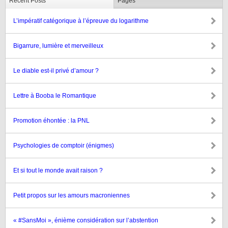
Recent Posts
Pages
L’impératif catégorique à l’épreuve du logarithme
Bigarrure, lumière et merveilleux
Le diable est-il privé d’amour ?
Lettre à Booba le Romantique
Promotion éhontée : la PNL
Psychologies de comptoir (énigmes)
Et si tout le monde avait raison ?
Petit propos sur les amours macroniennes
« #SansMoi », énième considération sur l’abstention