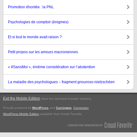
Promotion éhontée : la PNL
Psychologies de comptoir (énigmes)
Et si tout le monde avait raison ?
Petit propos sur les amours macroniennes
« #SansMoi », énième considération sur l’abstention
La maladie des psychologues – fragment gnouroso-nietzschéen
Exit the Mobile Edition
.
(view the standard browser version)
Proudly powered by
WordPress
and
Carrington
.
Connexion
WordPress Mobile Edition
available from Crowd Favorite.