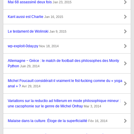
Mai 68 assassiné deux fois
Jan 23, 2015
Kant aussi est Charlie
Jan 16, 2015
Le testament de Wolinski
Jan 9, 2015
wp-exploit-0day.py
Nov 18, 2014
Allemagne − Grèce : le match de football des philosophes des Monty
Python
Juin 29, 2014
Michel Foucault considérait-il vraiment le fist-fucking comme du « yoga
anal » ?
Avr 29, 2014
Variations sur la reductio ad hitlerum en mode philosophique mineur :
une cacophonie sur le genre de Michel Onfray
Mar 3, 2014
Malaise dans la culture. Éloge de la superficialité
Fév 16, 2014