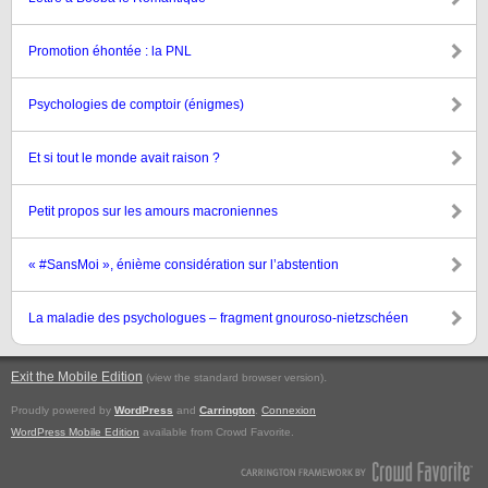
Promotion éhontée : la PNL
Psychologies de comptoir (énigmes)
Et si tout le monde avait raison ?
Petit propos sur les amours macroniennes
« #SansMoi », énième considération sur l’abstention
La maladie des psychologues – fragment gnouroso-nietzschéen
Exit the Mobile Edition
.
(view the standard browser version)
Proudly powered by
WordPress
and
Carrington
.
Connexion
WordPress Mobile Edition
available from Crowd Favorite.