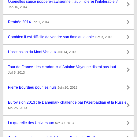
Quenelles sauce poppéro-rawlsienne : faut-il tolérer l’intolérable ?
Jan 16, 2014
Rentrée 2014
Jan 1, 2014
Combien il est difficile de vendre son âme au diable
Oct 3, 2013
L’ascension du Mont Ventoux
Juil 14, 2013
Tour de France : les « radars » d’Antoine Vayer ne disent pas tout
Juil 5, 2013
Pierre Bourdieu pour les nuls
Juin 20, 2013
Eurovision 2013 : le Danemark challengé par l’Azerbaïdjan et la Russie
Mai 25, 2013
La querelle des Universaux
Avr 30, 2013