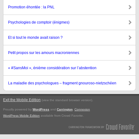
Promotion éhontée : la PNL
Psychologies de comptoir (énigmes)
Et si tout le monde avait raison ?
Petit propos sur les amours macroniennes
« #SansMoi », énième considération sur l’abstention
La maladie des psychologues – fragment gnouroso-nietzschéen
Exit the Mobile Edition
.
(view the standard browser version)
Proudly powered by
WordPress
and
Carrington
.
Connexion
WordPress Mobile Edition
available from Crowd Favorite.