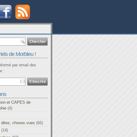
iels de Morbleu !
informé par email des
r :
ons
tion et CAPES de
phie
(4)
 dites, choses vues
(66)
(14)