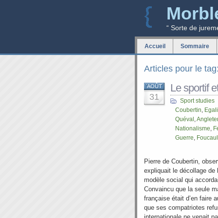
Morbl
“ Sorte de jurem
Accueil
Sommaire
Articles pour le tag
Le sportif et
AOÛT
31
Sport studies
Coubertin
,
Egal
Quéval
,
Anglete
Nationalisme
,
F
Guerre
,
Foucaul
Pierre de Coubertin, obser
expliquait le décollage de 
modèle social qui accordai
Convaincu que la seule ma
française était d’en faire
que ses compatriotes refu
internationale ne venait p