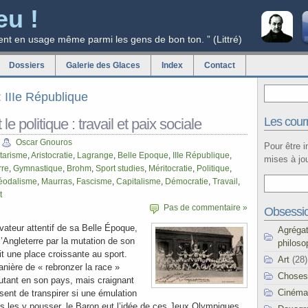
eu !
ent en usage même parmi les gens de bon ton. ” (Littré)
Dossiers
Galerie des Glaces
Index
Contact
: IIIe République
Les courr
 le politique : travail et paix sociale
Oscar Gnouros
Pour être 
itarisme
,
Aristocratie
,
Lagrange
,
Belle Epoque
,
IIIe République
,
mises à jou
rre
,
Gymnastique
,
Brohm
,
Sport studies
,
Méritocratie
,
Politique
,
éodalisme
,
Maurras
,
Fascisme
,
Capitalisme
,
Démocratie
,
Travail
,
t
Pas de commentaire »
Obsessi
vateur attentif de sa Belle Époque,
Agréga
l’Angleterre par la mutation de son
philoso
t une place croissante au sport.
Art
(28)
nière de « rebronzer la race »
Choses
 autant en son pays, mais craignant
Cinéma
sent de transpirer si une émulation
as les y pousser, le Baron eut l’idée de ces Jeux Olympiques