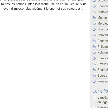
Doxogr
toutes les nations. Bien loin d’être une fin en soi, les Jeux ne
Econom
e moyen d’imposer plus aisément le sport et ses valeurs à la
Histoire
Modes 
Morblo
Non cl
Nouvel
Pausani
Philoso
Politiq
Scienc
Sexus 
Société
Sport s
www.end
Sur le fro
L’impér
du loga
Bigarru