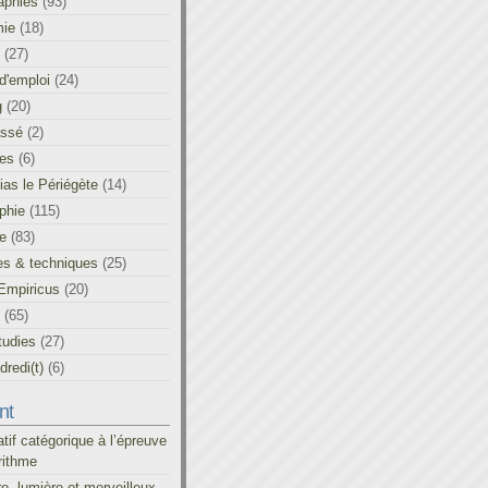
aphies
(93)
ie
(18)
(27)
d'emploi
(24)
g
(20)
assé
(2)
les
(6)
as le Périégète
(14)
phie
(115)
ue
(83)
es & techniques
(25)
Empiricus
(20)
(65)
tudies
(27)
redi(t)
(6)
nt
atif catégorique à l’épreuve
rithme
re, lumière et merveilleux