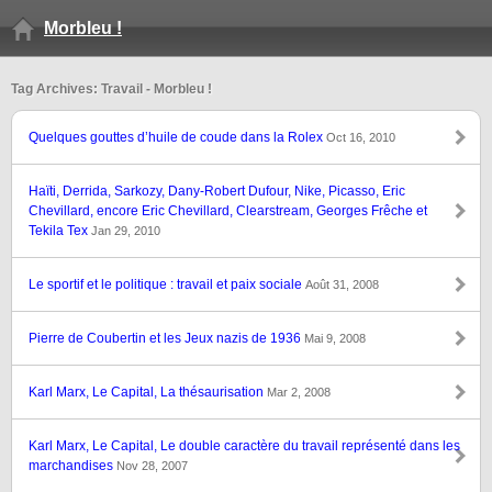
Morbleu !
Tag Archives: Travail - Morbleu !
Quelques gouttes d’huile de coude dans la Rolex
Oct 16, 2010
Haïti, Derrida, Sarkozy, Dany-Robert Dufour, Nike, Picasso, Eric
Chevillard, encore Eric Chevillard, Clearstream, Georges Frêche et
Tekila Tex
Jan 29, 2010
Le sportif et le politique : travail et paix sociale
Août 31, 2008
Pierre de Coubertin et les Jeux nazis de 1936
Mai 9, 2008
Karl Marx, Le Capital, La thésaurisation
Mar 2, 2008
Karl Marx, Le Capital, Le double caractère du travail représenté dans les
marchandises
Nov 28, 2007