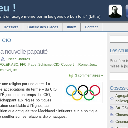
eu !
ent en usage même parmi les gens de bon ton. ” (Littré)
Dossiers
Galerie des Glaces
Index
Contact
g: CIO
Les courr
la nouvelle papauté
Oscar Gnouros
Pour être 
FOLEP
,
ASO
,
FFC
,
Pape
,
Schisme
,
CIO
,
Coubertin
,
Rome
,
Jeux
mises à jou
chiavel
,
uci
3 commentaires »
 une religion par une autre. La
Obsessi
les acceptations du terme – du CIO
 l’Église en son temps. Le CIO,
Agréga
échappant aux règles politiques
philoso
ition semblable à l’Église, au
Art
(28)
ion que critiquait tant Machiavel : influents sur la politique
Choses
 souffler sur les relations diplomatiques.
Cinéma