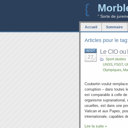
Morbl
“ Sorte de jurem
Accueil
Sommaire
Articles pour le ta
Le CIO ou 
AOÛT
27
Sport studies
UNSS
,
FSGT
,
U
Olympiques
,
Ma
Coubertin voulut remplacer
corruption – dans toutes 
est comparable à celle de
organisme supranational, 
usuelles, est dans une pos
Vatican et aux Papes, posit
internationale, capables de
Lire la suite »