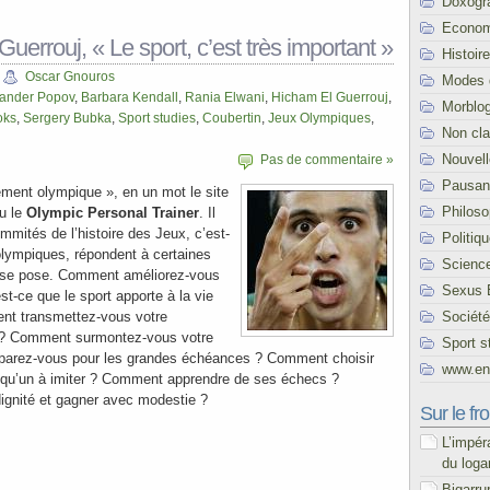
Doxogr
Econom
uerrouj, « Le sport, c’est très important »
Histoire
Oscar Gnouros
Modes 
ander Popov
,
Barbara Kendall
,
Rania Elwani
,
Hicham El Guerrouj
,
Morblo
oks
,
Sergery Bubka
,
Sport studies
,
Coubertin
,
Jeux Olympiques
,
Non cl
Nouvel
Pas de commentaire »
Pausani
ement olympique », en un mot le site
Philoso
u le
Olympic Personal Trainer
. Il
mmités de l’histoire des Jeux, c’est-
Politiq
lympiques, répondent à certaines
Scienc
if se pose. Comment améliorez-vous
Sexus 
st-ce que le sport apporte à la vie
Société
ent transmettez-vous votre
 ? Comment surmontez-vous votre
Sport s
arez-vous pour les grandes échéances ? Comment choisir
www.end
lqu’un à imiter ? Comment apprendre de ses échecs ?
ignité et gagner avec modestie ?
Sur le fro
L’impér
du loga
Bigarru