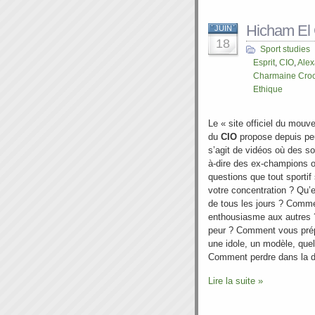
Hicham El G
JUIN
18
Sport studies
Esprit
,
CIO
,
Alex
Charmaine Cro
Ethique
Le « site officiel du mouv
du
CIO
propose depuis pe
s’agit de vidéos où des so
à-dire des ex-champions o
questions que tout sport
votre concentration ? Qu’e
de tous les jours ? Comm
enthousiasme aux autres
peur ? Comment vous prép
une idole, un modèle, que
Comment perdre dans la d
Lire la suite »