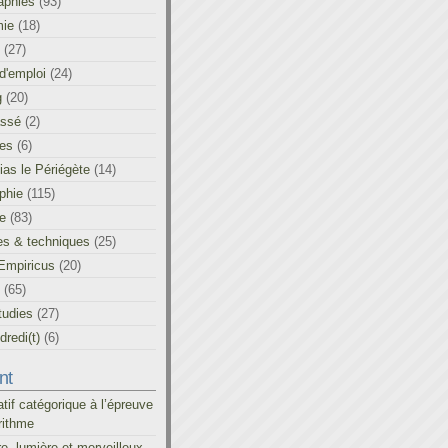
aphies
(93)
ie
(18)
(27)
d'emploi
(24)
g
(20)
assé
(2)
les
(6)
as le Périégète
(14)
phie
(115)
ue
(83)
es & techniques
(25)
Empiricus
(20)
(65)
tudies
(27)
redi(t)
(6)
nt
atif catégorique à l’épreuve
rithme
re, lumière et merveilleux