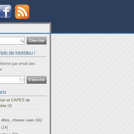
iels de Morbleu !
informé par email des
r :
ons
tion et CAPES de
phie
(4)
 dites, choses vues
(66)
(14)