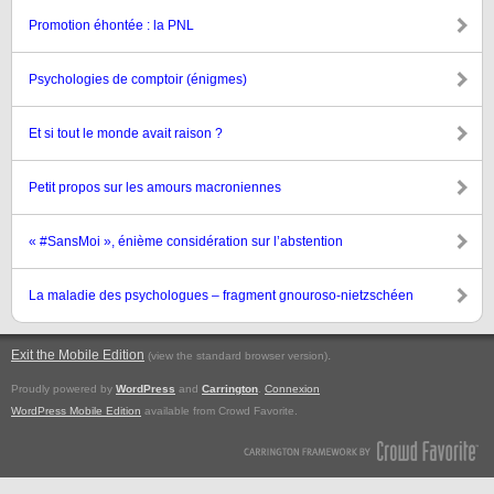
Promotion éhontée : la PNL
Psychologies de comptoir (énigmes)
Et si tout le monde avait raison ?
Petit propos sur les amours macroniennes
« #SansMoi », énième considération sur l’abstention
La maladie des psychologues – fragment gnouroso-nietzschéen
Exit the Mobile Edition
.
(view the standard browser version)
Proudly powered by
WordPress
and
Carrington
.
Connexion
WordPress Mobile Edition
available from Crowd Favorite.