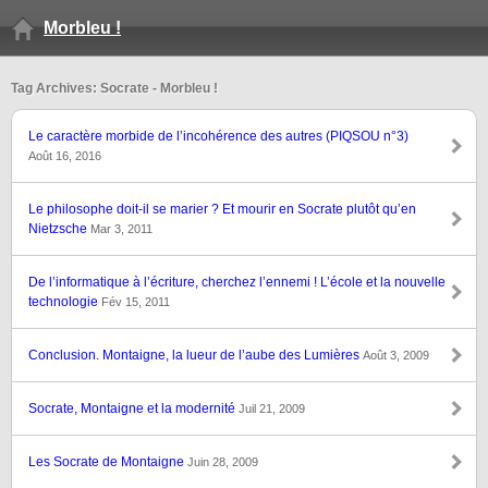
Morbleu !
Tag Archives: Socrate - Morbleu !
Le caractère morbide de l’incohérence des autres (PIQSOU n°3)
Août 16, 2016
Le philosophe doit-il se marier ? Et mourir en Socrate plutôt qu’en
Nietzsche
Mar 3, 2011
De l’informatique à l’écriture, cherchez l’ennemi ! L’école et la nouvelle
technologie
Fév 15, 2011
Conclusion. Montaigne, la lueur de l’aube des Lumières
Août 3, 2009
Socrate, Montaigne et la modernité
Juil 21, 2009
Les Socrate de Montaigne
Juin 28, 2009