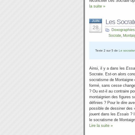
réconcilier ces Socrate o
la suite »
Les Socrat
JUIN
28
Doxographies
Socrate
,
Montai
Texte 2 sur 5 de
Le socrati
Ainsi, il y a dans les
Essa
Socrate. Est-on alors con
socratisme de Montaigne
formé, sans cesse changea
? Ou est-il au contraire p
montaignien des figures s
définies ? Pour le dire ave
possible de dessiner des 
jouent dans les
Essais
? I
le socratisme de Montaign
Lire la suite »