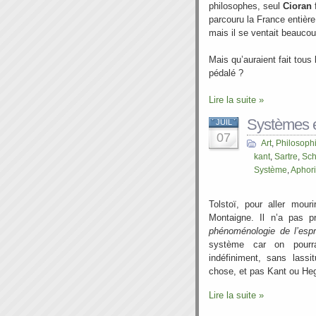
philosophes, seul
Cioran
f
parcouru la France entière 
mais il se ventait beaucou
Mais qu’auraient fait tous 
pédalé ?
Lire la suite »
Systèmes e
JUIL
07
Art
,
Philosoph
kant
,
Sartre
,
Sch
Système
,
Aphor
Tolstoï, pour aller mouri
Montaigne. Il n’a pas p
phénoménologie de l’espr
système car on pourra
indéfiniment, sans lass
chose, et pas Kant ou Heg
Lire la suite »