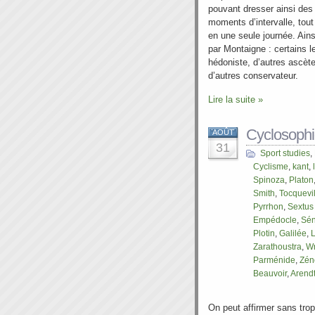
pouvant dresser ainsi de
moments d’intervalle, tou
en une seule journée. Ain
par Montaigne : certains le
hédoniste, d’autres ascète 
d’autres conservateur.
Lire la suite »
Cyclosoph
AOÛT
31
Sport studies
,
Cyclisme
,
kant
,
Spinoza
,
Platon
Smith
,
Tocquevil
Pyrrhon
,
Sextus
Empédocle
,
Sé
Plotin
,
Galilée
,
Zarathoustra
,
Wr
Parménide
,
Zén
Beauvoir
,
Arend
On peut affirmer sans tro