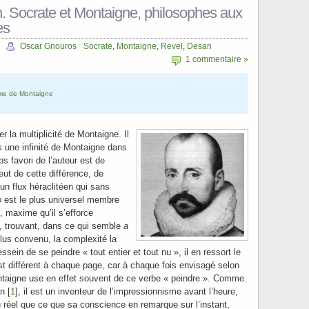
n. Socrate et Montaigne, philosophes aux
es
Oscar Gnouros
Socrate
,
Montaigne
,
Revel
,
Desan
1 commentaire »
sme de Montaigne
er la multiplicité de Montaigne. Il
s une infinité de Montaigne dans
s favori de l’auteur est de
peut de cette différence, de
un flux héraclitéen qui sans
o
est le plus universel membre
, maxime qu’il s’efforce
t, trouvant, dans ce qui semble
a
plus convenu, la complexité la
sein de se peindre « tout entier et tout nu », il en ressort le
t différent à chaque page, car à chaque fois envisagé selon
ntaigne use en effet souvent de ce verbe « peindre ». Comme
n [
1
], il est un inventeur de l’impressionnisme avant l’heure,
 réel que ce que sa conscience en remarque sur l’instant,