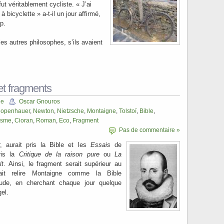
ut véritablement cycliste. « J’ai
à bicyclette » a-t-il un jour affirmé,
p.
les autres philosophes, s’ils avaient
t fragments
ie
Oscar Gnouros
openhauer
,
Newton
,
Nietzsche
,
Montaigne
,
Tolstoï
,
Bible
,
isme
,
Cioran
,
Roman
,
Eco
,
Fragment
Pas de commentaire »
r, aurait pris la Bible et les
Essais
de
ris la
Critique de la raison pure
ou
La
it
. Ainsi, le fragment serait supérieur au
it relire Montaigne comme la Bible
itude, en cherchant chaque jour quelque
el.