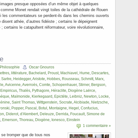
s images presque opposées d’un même objet à quelques
t comme Monet rendait vingt toiles de la cathédrale de Rouen
si les commentateurs se perdent-ils dans les chemins ouverts
 disent athée, d’autres fidéiste ; certains le dépeignent
; certains le catapultent réformateur, voire révolutionnaire,
ie
Philosophie
Oscar Gnouros
lettres
,
littérature
,
Bachelard
,
Proust
,
Machiavel
,
Hume
,
Descartes
,
,
Sartre
,
Heidegger
,
Aristote
,
Hobbes
,
Rousseau
,
Schmitt
,
Marx
,
le
,
Avicenne
,
Averroès
,
Comte
,
Schopenhauer
,
Stirner
,
Bergson
,
 Empiricus
,
Thalès
,
Pythagore
,
Héraclite
,
Diogène Laërce
,
nèque
,
Maïmonide
,
Kierkegaard
,
Epictéte
,
Leibniz
,
Newton
,
Locke
,
Lénine
,
Saint Thomas
,
Wittgenstein
,
Socrate
,
Alcibiade
,
Nietzsche
,
onski
,
Popper
,
Pascal
,
Botul
,
Montaigne
,
Hegel
,
Confucius
,
on
,
Diderot
,
d'Alembert
,
Deleuze
,
Derrida
,
Foucault
,
Simone de
t
,
Emerson
,
Thoreau
,
Diogène
,
Ionesco
,
Einstein
1 commentaire »
p se tromper que de tous nos