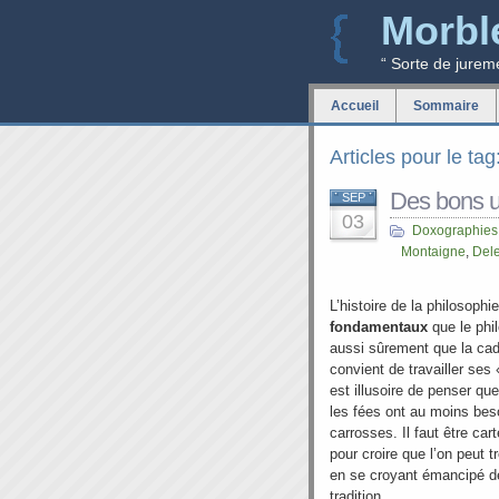
Morbl
“ Sorte de jurem
Accueil
Sommaire
Articles pour le ta
Des bons us
SEP
03
Doxographies
Montaigne
,
Del
L’histoire de la philosoph
fondamentaux
que le phi
aussi sûrement que la cad
convient de travailler se
est illusoire de penser que
les fées ont au moins beso
carrosses. Il faut être car
pour croire que l’on peut 
en se croyant émancipé de
tradition.