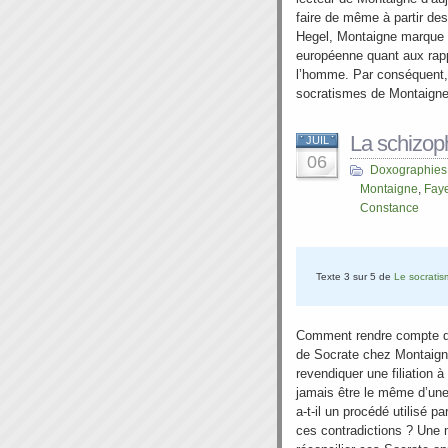
faire de même à partir de
Hegel, Montaigne marque 
européenne quant aux rappo
l’homme. Par conséquent, 
socratismes de Montaign
La schizop
JUIL
06
Doxographies
Montaigne
,
Fay
Constance
Texte 3 sur 5 de
Le socrati
Comment rendre compte de 
de Socrate chez Montaign
revendiquer une filiation 
jamais être le même d’une
a-t-il un procédé utilisé p
ces contradictions ? Une