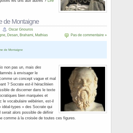
pposés les uns aux autres ?
Lire
e de Montaigne
Oscar Gnouros
gne
,
Desan
,
Brahami
,
Mathias
Pas de commentaire »
sme de Montaigne
is
non pas un, mais
des
damnés à envisager le
 comme un concept vague et mal
nt ? Socrate est-il héraclitéen
ossible de discerner dans le texte
ocratiques bien marquées et
c le vocabulaire wébérien, est-il
« idéal-types » des Socrate qui
l serait alors possible de définir
e comme à la croisée de toutes ces figures.