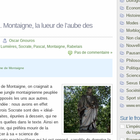
Doxogr
Econom
Histoire
Modes 
 Montaigne, la lueur de l’aube des
Morblo
Non cl
Oscar Gnouros
Nouvel
,
Lumières
,
Socrate
,
Pascal
,
Montaigne
,
Rabelais
Pas de commentaire »
Pausani
Philoso
Politiq
sme de Montaigne
Scienc
Sexus 
 de Montaigne, on craignait a
Société
e jungle montaignienne peuplée
Sport s
opposés les uns aux autres.
ondée : nous avons en effet
www.end
trois Socrate sont des « idéal-
aites, épurées à dessein, qui ne
Sur le fro
es quelles dans le texte. Ainsi en
L’impér
ste, qui préféra mourir de la
du loga
ncer à sa « science de
Bigarru
rate machiavélique qui lui est opposé, capable de dompter la