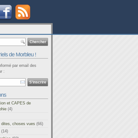
iels de Morbleu !
informé par email des
r :
ons
tion et CAPES de
phie
(4)
 dites, choses vues
(66)
(14)