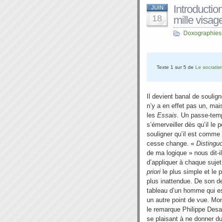
Introductio
JUIN
18
mille visag
Doxographies
Texte 1 sur 5 de
Le socrati
Il devient banal de soulign
n’y a en effet pas un, mai
les
Essais
. Un passe-temp
s’émerveiller dès qu’il le 
souligner qu’il est comme 
cesse change. «
Distingu
de ma logique » nous dit-il
d’appliquer à chaque suje
priori
le plus simple et le 
plus inattendue. De son des
tableau d’un homme qui es
un autre point de vue. Mo
le remarque Philippe Desa
se plaisant à ne donner du