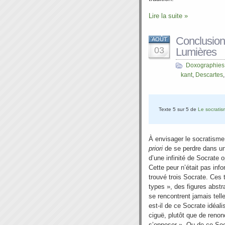
Lire la suite »
Conclusion.
AOÛT
03
Lumières
Doxographies
kant
,
Descartes
Texte 5 sur 5 de
Le socrati
À envisager le socratisme
priori
de se perdre dans un
d’une infinité de Socrate 
Cette peur n’était pas inf
trouvé trois Socrate. Ces 
types », des figures abstr
se rencontrent jamais tell
est-il de ce Socrate idéali
ciguë, plutôt que de reno
s’opposer ». Ou de ce Soc