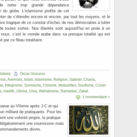
 de notre trop grande dépendance
n du globe. L’islamisme profite de cet
nter de s’étendre encore et encore, par tout les moyens, et le
ve tragique de ce constat d’échec de nos démocraties à lutter
 de toutes sortes. Nos libertés sont aujourd’hui en proie à un
 nous, c’est le monde arabe dans sa presque totalité qui est
par ce fléau totalitaire.
istoire
Oscar Gnouros
nne
,
Averroès
,
Islam
,
Islamisme
,
Religion
,
Gabriel
,
Charia
,
me
,
Intégrisme
,
Sunnisme
,
Chiisme
,
Mutazilites
,
Soufisme
,
Coran
a
,
Hadith
,
Ulema
,
Uma
,
Wahabisme
,
Ramadan
,
Zakat
1 commentaire »
pparue au VIIeme après J-C et qui
un milliard de pratiquants. Pour les
nt une volonté propre, la pratique
 obligatoirement une soumission mais
s commandements divins.