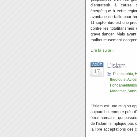
d’entretenir à cause
énergétique à cette régio
avantage de taille pour te
11 septembre est une preu
contre les totalitarismes
grave danger. Mais avant
malheureusement gangrené 
Lire la suite »
L’islam
AOÛT
17
Philosophie
,
H
théologie
,
Avice
Fondamentalis
Mahomet
,
Sunn
L’islam est une religion a
aujourd’hui compte près d’
êtres humains, qui possède
de l’islam n’implique pas
la libre acceptations de