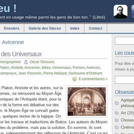
eu !
ent en usage même parmi les gens de bon ton. ” (Littré)
Dossiers
Galerie des Glaces
Index
Contact
g: Avicenne
Les courr
e des Universaux
oxographies
Oscar Gnouros
Pour être 
Platon
,
Aristote
,
Avicenne
,
Idées
,
Universaux
,
Formes
,
Avéroes
,
mises à jou
Champeaux
,
Jean Roscelin
,
Pierre Abélard
,
Guillaume d'Ockham
6 commentaires »
Platon, Aristote et les autres, sur la
Obsessi
Formes, se retrouvent au Moyen Âge.
niques de l’Antiquité étant, pour la
Agréga
on de la forme est débattue sur des
philoso
on, le Moyen Âge ne connaît guère
Art
(28)
te, quelques textes de la logique. On
Choses
ur les travaux et traductions de Boèce. Les auteurs du Moyen
Cinéma
es du problème, mais pas la solution. En somme, ils sont
oue, indépendamment des réflexions de l’Antiquité. C’est ce qui