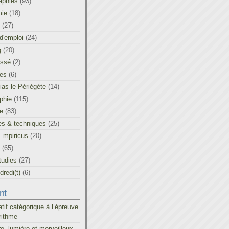
aphies
(93)
ie
(18)
(27)
d'emploi
(24)
g
(20)
assé
(2)
les
(6)
as le Périégète
(14)
phie
(115)
ue
(83)
es & techniques
(25)
Empiricus
(20)
(65)
tudies
(27)
redi(t)
(6)
nt
atif catégorique à l’épreuve
rithme
re, lumière et merveilleux