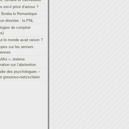
le est-il privé d’amour ?
à Booba le Romantique
on éhontée : la PNL
ogies de comptoir
es)
out le monde avait raison ?
ropos sur les amours
iennes
sMoi », énième
ration sur l’abstention
adie des psychologues –
t gnouroso-nietzschéen