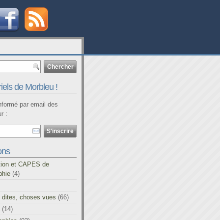
iels de Morbleu !
informé par email des
r :
ons
tion et CAPES de
phie
(4)
 dites, choses vues
(66)
(14)