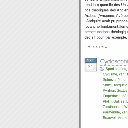
rend la « querelle des Univ
pris théoriques des Ancien
Arabes (Avicenne, Avéroes
l’Antiquité avait pu propo
revanche fondamentalemen
préoccupations théologiqu
décisif pour, par exemple, 
Lire la suite »
Cyclosoph
AOÛT
31
Sport studies
,
Cyclisme
,
kant
,
Spinoza
,
Platon
Smith
,
Tocquevil
Pyrrhon
,
Sextus
Empédocle
,
Sé
Plotin
,
Galilée
,
Zarathoustra
,
Wr
Parménide
,
Zén
Beauvoir
,
Arend