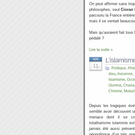
On peut affirmer sans tro
philosophes, seul
Cioran
f
parcouru la France entière 
mais il se ventait beaucou
Mais qu’auraient fait tous 
pédalé ?
Lire la suite »
L’islamism
MAI
11
Politique
,
Phil
dieu
,
Avicenne
,
Islamisme
,
Occi
Oumma
,
Charia
Chiisme
,
Mutazil
Depuis les tragiques év
semble avoir découvert un
menace dont il se cro
totalitarisme islamiste es
jamais été aussi présen
géopolitique d’un très g