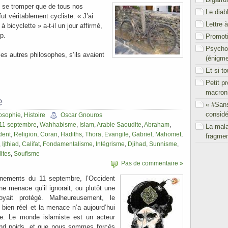
p se tromper que de tous nos
Le diab
ut véritablement cycliste. « J’ai
Lettre 
à bicyclette » a-t-il un jour affirmé,
p.
Promoti
Psychol
les autres philosophes, s’ils avaient
(énigm
Et si t
Petit p
macron
e
« #San
considé
osophie
,
Histoire
Oscar Gnouros
11 septembre
,
Wahhabisme
,
Islam
,
Arabie Saoudite
,
Abraham
,
La mal
dent
,
Religion
,
Coran
,
Hadiths
,
Thora
,
Evangile
,
Gabriel
,
Mahomet
,
fragmen
,
Ijthiad
,
Califat
,
Fondamentalisme
,
Intégrisme
,
Djihad
,
Sunnisme
,
ites
,
Soufisme
Pas de commentaire »
énements du 11 septembre, l’Occident
e menace qu’il ignorait, ou plutôt une
yait protégé. Malheureusement, le
t bien réel et la menace n’a aujourd’hui
te. Le monde islamiste est un acteur
rand poids, et que nous sommes forcés