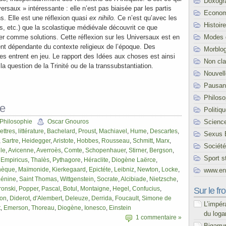
Doxogr
ersaux » intéressante : elle n’est pas biaisée par les partis
Econom
s. Elle est une réflexion quasi
ex nihilo.
Ce n’est qu’avec les
Histoire
, etc.) que la scolastique médiévale découvrit ce que
Modes 
ser comme solutions. Cette réflexion sur les Universaux est en
t dépendante du contexte religieux de l’époque. Des
Morblo
es entrent en jeu. Le rapport des Idées aux choses est ainsi
Non cl
la question de la Trinité ou de la transsubstantiation.
Nouvel
Pausani
Philoso
ie
Politiq
Scienc
Philosophie
Oscar Gnouros
lettres
,
littérature
,
Bachelard
,
Proust
,
Machiavel
,
Hume
,
Descartes
,
Sexus 
,
Sartre
,
Heidegger
,
Aristote
,
Hobbes
,
Rousseau
,
Schmitt
,
Marx
,
Société
le
,
Avicenne
,
Averroès
,
Comte
,
Schopenhauer
,
Stirner
,
Bergson
,
Sport s
 Empiricus
,
Thalès
,
Pythagore
,
Héraclite
,
Diogène Laërce
,
nèque
,
Maïmonide
,
Kierkegaard
,
Epictéte
,
Leibniz
,
Newton
,
Locke
,
www.end
Lénine
,
Saint Thomas
,
Wittgenstein
,
Socrate
,
Alcibiade
,
Nietzsche
,
onski
,
Popper
,
Pascal
,
Botul
,
Montaigne
,
Hegel
,
Confucius
,
Sur le fro
on
,
Diderot
,
d'Alembert
,
Deleuze
,
Derrida
,
Foucault
,
Simone de
L’impér
t
,
Emerson
,
Thoreau
,
Diogène
,
Ionesco
,
Einstein
du loga
1 commentaire »
Bigarru