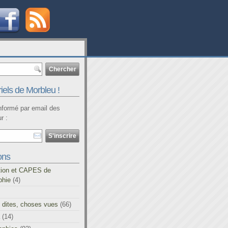
iels de Morbleu !
informé par email des
r :
ons
tion et CAPES de
phie
(4)
 dites, choses vues
(66)
(14)