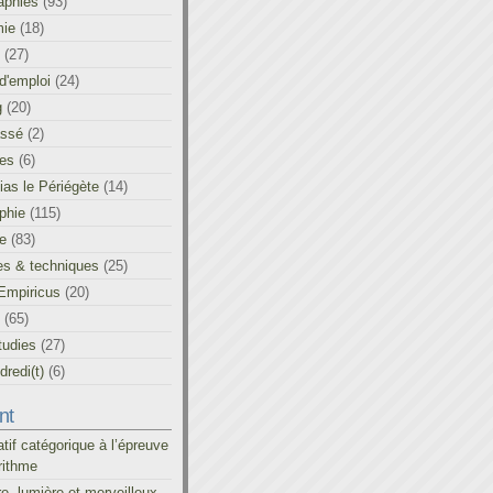
aphies
(93)
ie
(18)
(27)
d'emploi
(24)
g
(20)
assé
(2)
les
(6)
as le Périégète
(14)
phie
(115)
ue
(83)
es & techniques
(25)
Empiricus
(20)
(65)
tudies
(27)
redi(t)
(6)
nt
atif catégorique à l’épreuve
rithme
re, lumière et merveilleux