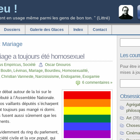
eu !
ent en usage même parmi les gens de bon ton. ” (Littré)
Dossiers
Galerie des Glaces
Index
Contact
g: Mariage
Les courr
iage a toujours été homosexuel
us Empiricus
,
Société
Oscar Gnouros
Pour être 
 Boutin
,
Lévinas
,
Mariage
,
Bourdieu
,
Homosexualité
,
mises à jou
,
Christian Vanneste
,
Narcisissisme
,
Endogamie
,
Exogamie
6 commentaires »
e débat autour de la loi sur le
Obsessi
ébuté à l’Assemblée Nationale.
nos vaillants députés s’écharpent
Agréga
ont toujours pas mangé ni dormi.
philoso
 fusent aussi sûrement que les
Art
(28)
ments.
Choses
videmment du ring du parlement,
Cinéma
ciété civile et la
vox populi
, qui