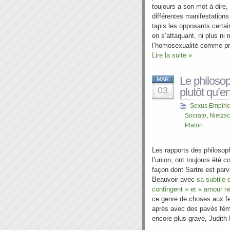
toujours a son mot à dire
différentes manifestation
tapis les opposants certain
en s’attaquant, ni plus ni 
l’homosexualité comme pra
Lire la suite »
Le philosop
MAR
03
plutôt qu’e
Sexus Empiri
Socrate
,
Nietzs
Platon
Les rapports des philoso
l’union, ont toujours été co
façon dont Sartre est par
Beauvoir avec
sa subtile 
contingent » et « amour n
ce genre de choses aux f
après avec des pavés fém
encore plus grave, Judith 