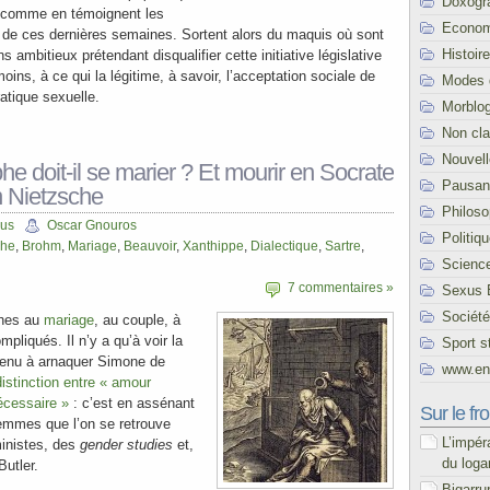
Doxogr
, comme en témoignent les
Econom
s de ces dernières semaines. Sortent alors du maquis où sont
Histoire
s ambitieux prétendant disqualifier cette initiative législative
moins, à ce qui la légitime, à savoir, l’acceptation sociale de
Modes 
tique sexuelle.
Morblo
Non cl
Nouvel
he doit-il se marier ? Et mourir en Socrate
Pausani
n Nietzsche
Philoso
cus
Oscar Gnouros
Politiq
che
,
Brohm
,
Mariage
,
Beauvoir
,
Xanthippe
,
Dialectique
,
Sartre
,
Scienc
7 commentaires »
Sexus 
Société
phes au
mariage
, au couple, à
mpliqués. Il n’y a qu’à voir la
Sport s
venu à arnaquer Simone de
www.end
distinction entre « amour
écessaire »
: c’est en assénant
Sur le fro
emmes que l’on se retrouve
L’impér
inistes, des
gender studies
et,
du loga
Butler.
Bigarru