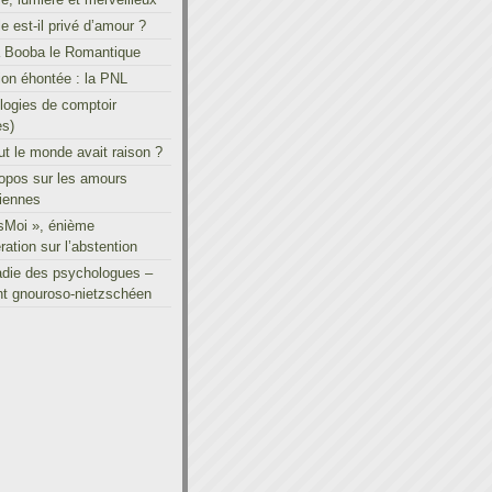
le est-il privé d’amour ?
à Booba le Romantique
on éhontée : la PNL
ogies de comptoir
es)
out le monde avait raison ?
ropos sur les amours
iennes
sMoi », énième
ration sur l’abstention
adie des psychologues –
t gnouroso-nietzschéen