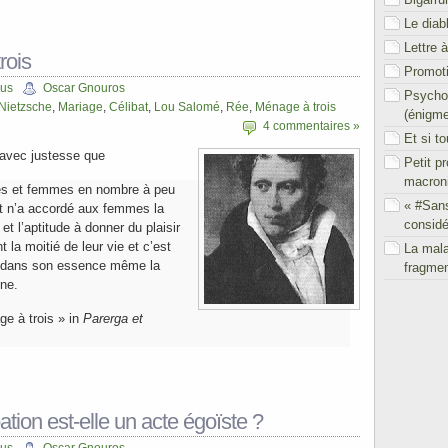
Le diab
Lettre 
rois
Promoti
cus
Oscar Gnouros
Psychol
Nietzsche
,
Mariage
,
Célibat
,
Lou Salomé
,
Rée
,
Ménage à trois
(énigm
4 commentaires »
Et si t
avec justesse que
Petit p
macron
es et femmes en nombre à peu
« #San
nt n’a accordé aux femmes la
considé
et l’aptitude à donner du plaisir
la moitié de leur vie et c’est
La mal
gé dans son essence même la
fragmen
ine.
e à trois » in
Parerga et
tion est-elle un acte égoïste ?