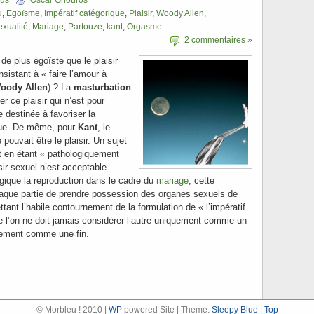
cus
Oscar Gnouros
u
,
Egoïsme
,
Impératif catégorique
,
Plaisir
,
Woody Allen
,
exualité
,
Mariage
,
Partouze
,
kant
,
Orgasme
2 commentaires »
de plus égoïste que le plaisir
nsistant à « faire l’amour à
oody Allen
) ? La
masturbation
r ce plaisir qui n’est pour
e destinée à favoriser la
que. De même, pour
Kant
, le
pouvait être le plaisir. Un sujet
t en étant « pathologiquement
isir sexuel n’est acceptable
ogique la reproduction dans le cadre du
mariage
, cette
chaque partie de prendre possession des organes sexuels de
ettant l’habile contournement de la formulation de « l’impératif
ue l’on ne doit jamais considérer l’autre uniquement comme un
lement comme une fin.
© Morbleu ! 2010 |
WP
powered Site | Theme:
Sleepy Blue
|
Top