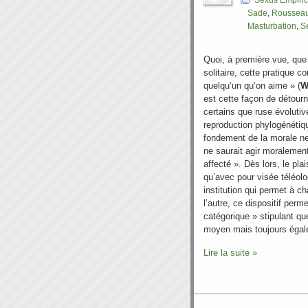
Sexus Empiri
Sade
,
Roussea
Masturbation
,
S
Quoi, à première vue, que 
solitaire, cette pratique co
quelqu’un qu’on aime » (
W
est cette façon de détourne
certains que ruse évolutiv
reproduction phylogénéti
fondement de la morale ne 
ne saurait agir moralemen
affecté ». Dès lors, le pla
qu’avec pour visée téléol
institution qui permet à 
l’autre, ce dispositif perm
catégorique » stipulant q
moyen mais toujours éga
Lire la suite »