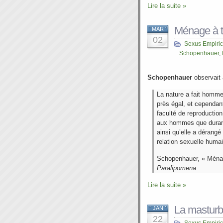
Lire la suite »
Ménage à t
MAR
02
Sexus Empiri
Schopenhauer
,
Schopenhauer
observait 
La nature a fait homm
près égal, et cependa
faculté de reproduction 
aux hommes que durant 
ainsi qu’elle a déran
relation sexuelle huma
Schopenhauer, « Ménag
Paralipomena
Lire la suite »
La masturba
JAN
22