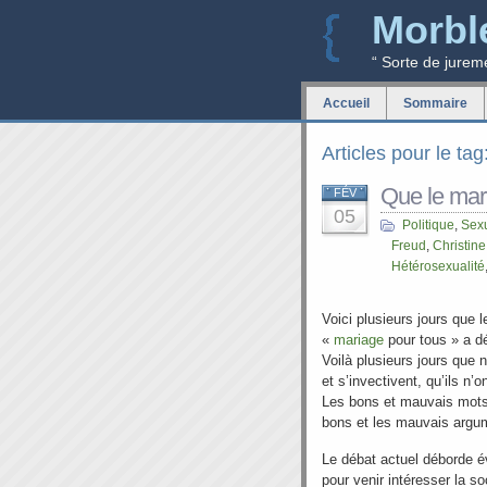
Morbl
“ Sorte de jurem
Accueil
Sommaire
Articles pour le ta
Que le mar
FÉV
05
Politique
,
Sex
Freud
,
Christine
Hétérosexualité
Voici plusieurs jours que l
«
mariage
pour tous » a d
Voilà plusieurs jours que 
et s’invectivent, qu’ils n’
Les bons et mauvais mots
bons et les mauvais argu
Le débat actuel déborde é
pour venir intéresser la so