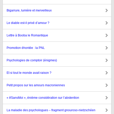
Bigarrure, lumière et merveilleux
Le diable est-il privé d’amour ?
Lettre à Booba le Romantique
Promotion éhontée : la PNL
Psychologies de comptoir (énigmes)
Et si tout le monde avait raison ?
Petit propos sur les amours macroniennes
« #SansMoi », énième considération sur l’abstention
La maladie des psychologues – fragment gnouroso-nietzschéen