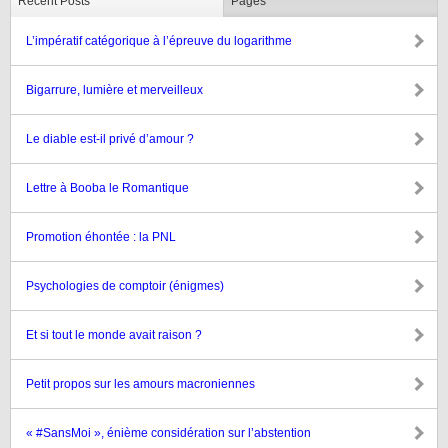
Recent Posts
Pages
L’impératif catégorique à l’épreuve du logarithme
Bigarrure, lumière et merveilleux
Le diable est-il privé d’amour ?
Lettre à Booba le Romantique
Promotion éhontée : la PNL
Psychologies de comptoir (énigmes)
Et si tout le monde avait raison ?
Petit propos sur les amours macroniennes
« #SansMoi », énième considération sur l’abstention